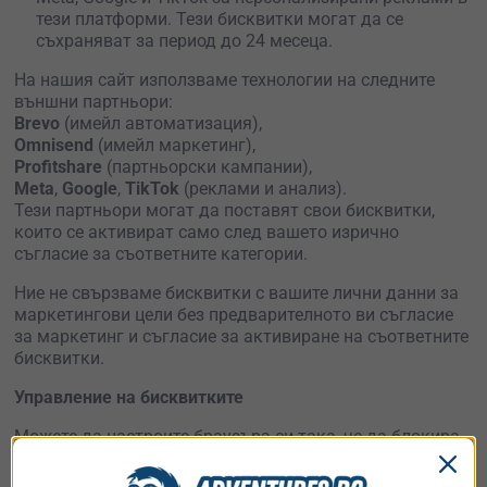
тези платформи. Тези бисквитки могат да се
съхраняват за период до 24 месеца.
На нашия сайт използваме технологии на следните
външни партньори:
Brevo
(имейл автоматизация),
Omnisend
(имейл маркетинг),
Profitshare
(партньорски кампании),
Meta
,
Google
,
TikTok
(реклами и анализ).
Тези партньори могат да поставят свои бисквитки,
които се активират само след вашето изрично
съгласие за съответните категории.
Ние не свързваме бисквитки с вашите лични данни за
маркетингови цели без предварителното ви съгласие
за маркетинг и съгласие за активиране на съответните
бисквитки.
Управление на бисквитките
Можете да настроите браузъра си така, че да блокира
бисквитки или да изтрива вече запаметени такива.
Това обаче може да доведе до нарушаване на