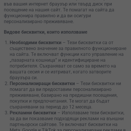
във вашия интернет браузър или твърд диск при
посещение на нашия сайт. Те помагат на сайта да
функционира правилно и да ви осигури
персонализирано преживяване.
Видове бисквитки, които използваме
Необходими бисквитки
– Тези бисквитки са от
съществено значение за правилното функциониране
на сайта. Те включват функции като управление на
„пазарната кошница“ и идентифициране на
потребителя. Съхраняват се само за времето на
вашата сесия и се изтриват, когато затворите
браузъра си.
Персонализиращи бисквитки
– Тези бисквитки ни
помагат да ви предоставим персонализирано
преживяване, базирано на предишни посещения,
покупки и предпочитания. Те могат да бъдат
съхранявани за период до 12 месеца.
Рекламни бисквитки
– Използваме тези бисквитки,
за да ви показваме подходящи реклами на външни
партньорски сайтове. Те включват бисквитки на
Meta, Google и TikTok за персонализирани реклами в