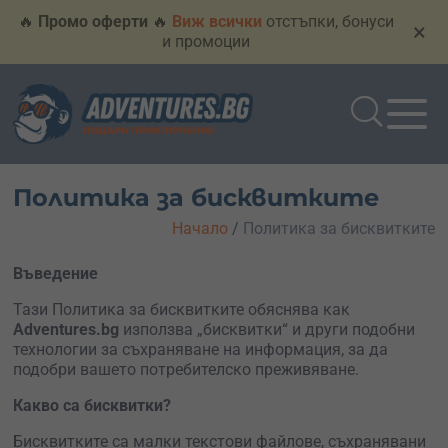
🔥
Промо оферти
🔥
Виж всички
отстъпки, бонуси
×
и промоции
Политика за бисквитките
Начало
/
Политика за бисквитките
Въведение
Тази Политика за бисквитките обяснява как
Adventures.bg
използва „бисквитки“ и други подобни
технологии за съхраняване на информация, за да
подобри вашето потребителско преживяване.
Какво са бисквитки?
Бисквитките са малки текстови файлове, съхранявани