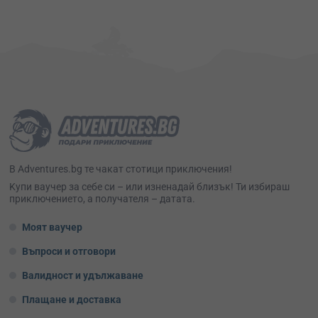
В Adventures.bg те чакат стотици приключения!
Kупи ваучер за себе си – или изненадай близък! Ти избираш
приключението, а получателя – датата.
Моят ваучер
Въпроси и отговори
Валидност и удължаване
Плащане и доставка