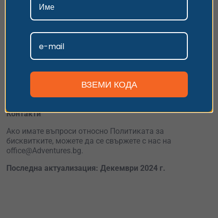
ремаркетинг, който свързва нашата реклама с
външната мрежа на Google чрез бисквитки. Можете да
се откажете от показването на реклами чрез
Google Ad
Приемам
Settings
.
Персонализиране
Промени в Политиката за бисквитките
Adventures.bg си запазва правото да променя тази
политика по всяко време. Всички промени ще бъдат
ВЗЕМИ КОДА
публикувани на тази страница с актуализирана дата
на последната промяна.
Контакти
Ако имате въпроси относно Политиката за
бисквитките, можете да се свържете с нас на
office@Adventures.bg.
Последна актуализация: Декември 2024 г.