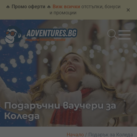
🔥
Промо оферти
🔥
Виж всички
отстъпки, бонуси
×
и промоции
Подаръчни ваучери за
Коледа
Начало
/
Подарък за Коледа