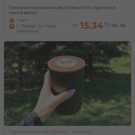
Превърни обикновения ден в бойно поле с приятели и
епични мисии!
½ ден
15.34
€
от
/
30 лв.
с. Правда - до Горна
Оряховица
Търсене на съкровища – опознай