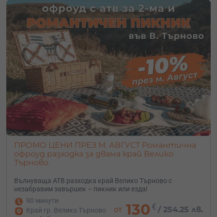
ПРОМО ЦЕНИ ПРЕЗ М. АВГУСТ Романтична
офроуд разходка за двама край Велико
Търново
Вълнуваща АТВ разходка край Велико Търново с
незабравим завършек – пикник или езда!
90 минути
130
€
от
/
254.25 лв.
Край гр. Велико Търново