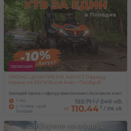
промоция
ПРОМО ЦЕНИ ПРЕЗ М. АВГУСТ Офроуд
каране на БЪГИ висок клас – Пловдив
Завладей терена с офроуд приключение с бъги висок клас!
1 час
122.71
€
/
240 лв.
110.44
с. Устина - край
€
от
/
216 лв.
Пловдив