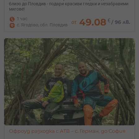
близо до Пловдив - подари красиви гледки и незабравими
мигове!
1 час
49.08
€
от
/
96 лв.
с. Ягодово, обл. Пловдив
Офроуд разходка с АТВ – с. Герман, до София