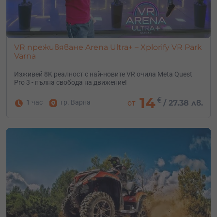
VR преживяване Arena Ultra+ – Xplorify VR Park
Varna
Изживей 8K реалност с най-новите VR очила Meta Quest
Pro 3 - пълна свобода на движение!
14
€
1 час
гр. Варна
от
/
27.38 лв.