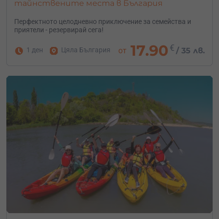
тайнствените места в България
Перфектното целодневно приключение за семейства и
приятели - резервирай сега!
17.90
€
1 ден
Цяла България
от
/
35 лв.