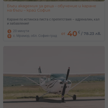
Бъги академия за деца – обучение и каране
на бъги – край София
Каране по истинска писта с препятствия – адреналин, кал
и забавление!
20 минути
40
€
от
/
78.23 лв.
с. Мрамор, обл. София-град