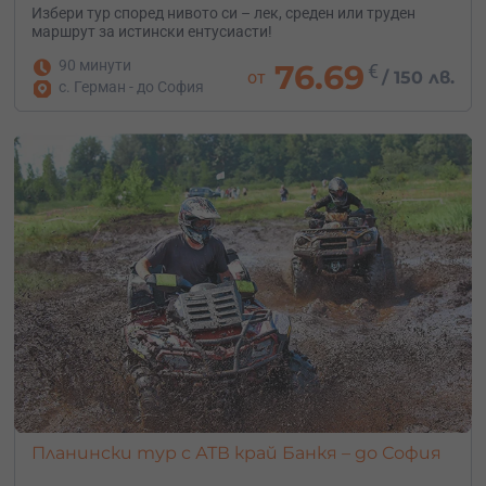
Избери тур според нивото си – лек, среден или труден
маршрут за истински ентусиасти!
90 минути
76.69
€
от
/
150 лв.
с. Герман - до София
Планински тур с АТВ край Банкя – до София