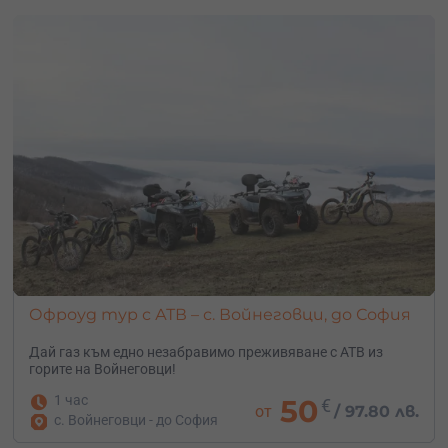
Офроуд тур с АТВ – с. Войнеговци, до София
Дай газ към едно незабравимо преживяване с АТВ из
горите на Войнеговци!
1 час
50
€
от
/
97.80 лв.
с. Войнеговци - до София