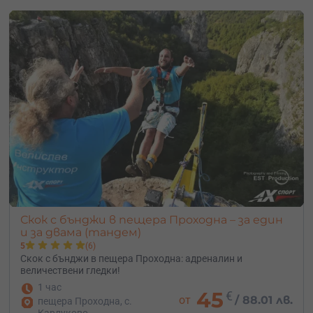
Скок с бънджи в пещера Проходна – за един
и за двама (тандем)
5
(6)
Скок с бънджи в пещера Проходна: адреналин и
величествени гледки!
1 час
45
€
от
/
88.01 лв.
пещера Проходна, с.