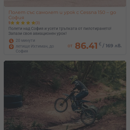
Полет със самолет и урок с Cessna 150 – до
София
5
(3)
Полети над София и усети тръпката от пилотирането!
Запази своя авиационен урок!
20 минути
86.41
€
от
/
169 лв.
летище Ихтиман, до
София