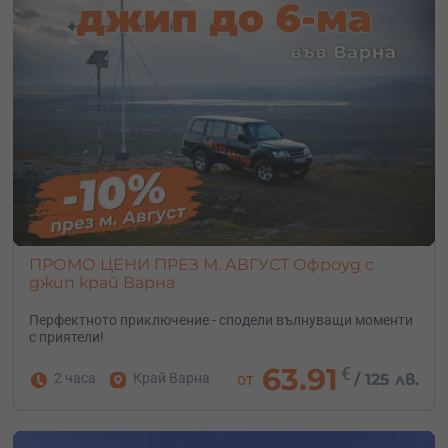
ПРОМО ЦЕНИ ПРЕЗ М. АВГУСТ Офроуд с
джип край Варна
Перфектното приключение - сподели вълнуващи моменти
с приятели!
63.91
€
2 часа
Край Варна
от
/
125 лв.