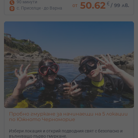
90 минути
50.62
€
от
/
99 лв.
с. Приселци - до Варна
Пробно гмуркане за начинаещи на 5 локации
по Южното Черноморие
Избери локация и открий подводния свят с безопасно и
вълнуващо първо гмуркане.