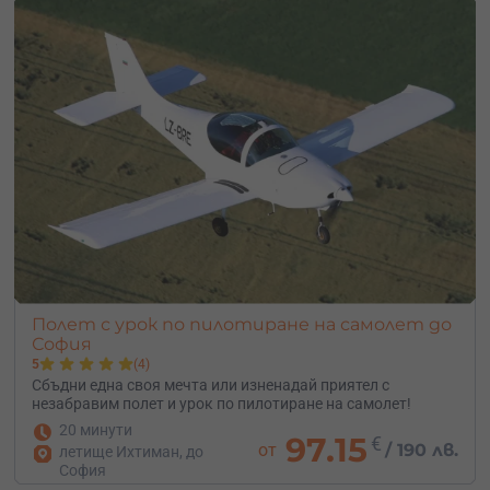
Полет с урок по пилотиране на самолет до
София
5
(4)
Сбъдни една своя мечта или изненадай приятел с
незабравим полет и урок по пилотиране на самолет!
20 минути
97.15
€
от
/
190 лв.
летище Ихтиман, до
София