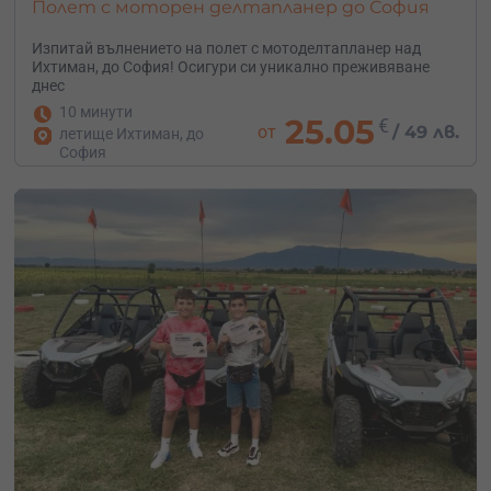
Полет с моторен делтапланер до София
Изпитай вълнението на полет с мотоделтапланер над
Ихтиман, до София! Осигури си уникално преживяване
днес
10 минути
25.05
€
от
/
49 лв.
летище Ихтиман, до
София