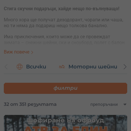
Стига скучни подаръци, хайде нещо по-вълнуващо!
Много хора ще получат дезодорант, чорапи или чаша,
но ти няма да подариш нещо толкова банално.
Има приключения, които може да се провеждат
зимата – снежни шейни, ски и сноуборд, полет с балон
и някои други.
Виж повече
Има брой подходящи приключения на закрито –
пейнтбол, авиосимулатор, картинг.
Всички
Моторни шейни
Няма значение, нашите ваучери са валидни 1 година и
получателят ще може да си избере каквото и когато
филтри
поиска.
32 от 351 резултата