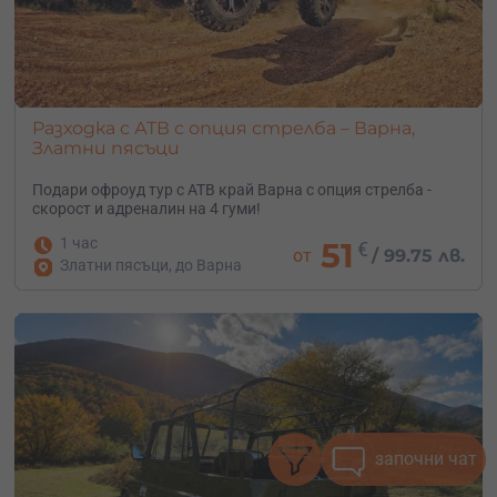
Разходка с АТВ с опция стрелба – Варна,
Златни пясъци
Подари офроуд тур с АТВ край Варна с опция стрелба -
скорост и адреналин на 4 гуми!
1 час
51
€
от
/
99.75 лв.
Златни пясъци, до Варна
започни чат