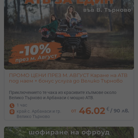
ПРОМО ЦЕНИ ПРЕЗ М. АВГУСТ Каране на АТВ
под наем + бонус услуга до Велико Търново
Приключението те чака из красивите хълмове около
Велико Търново и Арбанаси с мощно АТВ.
1 час
46.02
€
от
/
90 лв.
край с. Арбанаси и гр.
Велико Търново