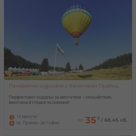
Панорамно издигане с балон край Правец
Перфектният подарък за мечтатели – с
покойствие,
височина и гледки за снимане
10 минути
35
€
от
/
68.45 лв.
гр. Правец - до София