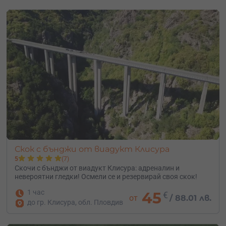
Скок с бънджи от виадукт Клисура
5
(7)
Скочи с бънджи от виадукт Клисура: адреналин и
невероятни гледки! Осмели се и резервирай своя скок!
1 час
45
€
от
/
88.01 лв.
до гр. Клисура, обл. Пловдив