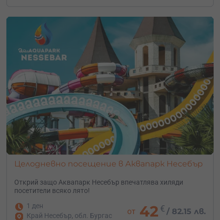
Целодневно посещение в Аквапарк Несебър
Открий защо Аквапарк Несебър впечатлява хиляди
посетители всяко лято!
1 ден
42
€
от
/
82.15 лв.
Край Несебър, обл. Бургас