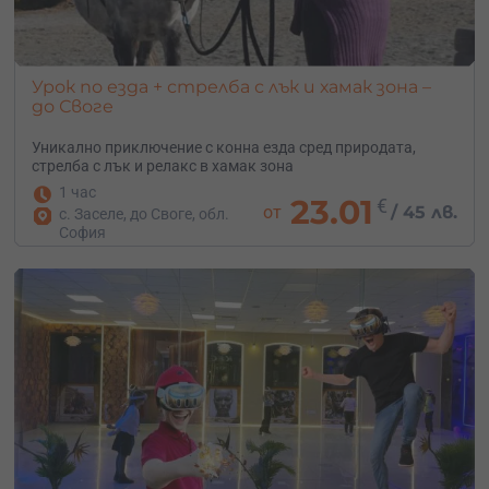
Урок по езда + стрелба с лък и хамак зона –
до Своге
Уникално приключение с конна езда сред природата,
стрелба с лък и релакс в хамак зона
1 час
23.01
€
от
/
45 лв.
с. Заселе, до Своге, обл.
София