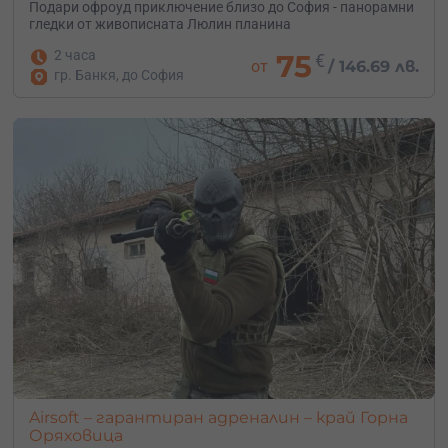
Подари офроуд приключение близо до София - панорамни
гледки от живописната Люлин планина
2 часа
75
€
от
/
146.69 лв.
гр. Банкя, до София
Airsoft – гарантиран адреналин – край Горна
Оряховица