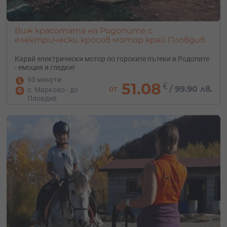
Виж красотата на Родопите с
електрически кросов мотор край Пловдив
Карай електрически мотор по горските пътеки в Родопите
- емоция и гледки!
90 минути
51.08
€
от
/
99.90 лв.
с. Марково - до
Пловдив