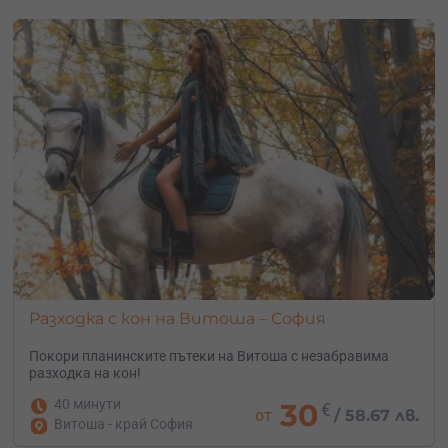
Разходка с кон на Витоша – София
Покори планинските пътеки на Витоша с незабравима
разходка на кон!
40 минути
30
€
от
/
58.67 лв.
Витоша - край София