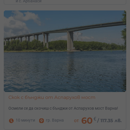
и с. Арбанаси
Скок с бънджи от Аспарухов мост
Осмели се да скочиш с бънджи от Аспарухов мост Варна!
60
€
10 минути
гр. Варна
от
/
117.35 лв.