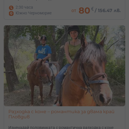
2:30 часа
80
€
от
/
156.47 лв.
Южно Черноморие
Разходка с коне – романтика за двама край
Пловдив
Изненадай половинката с романтична разходка с коне