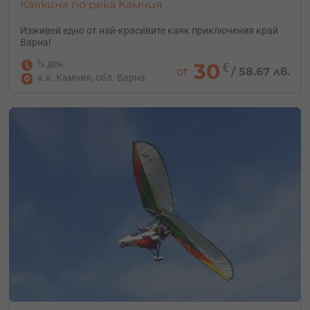
Каякинг по река Камчия
Изживей едно от най-красивите каяк приключения край
Варна!
½ ден
30
€
от
/
58.67 лв.
к.к. Камчия, обл. Варна