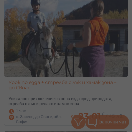
Урок по езда + стрелба с лък и хамак зона –
до Своге
Уникално приключение с конна езда сред природата,
стрелба с лък и релакс в хамак зона
1 час
23.01
€
от
/
45 лв.
с. Заселе, до Своге, обл.
започни чат
София