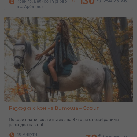
130
от
/
254.25 лв.
Край гр. Велико Търново
и с. Арбанаси
Разходка с кон на Витоша – София
Покори планинските пътеки на Витоша с незабравима
разходка на кон!
40 минути
€