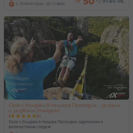
50
от
/
97.80 лв.
с. Войнеговци - до София
Скок с бънджи в пещера Проходна – за един
и за двама (тандем)
5
(6)
Скок с бънджи в пещера Проходна: адреналин и
величествени гледки!