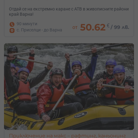
Отдай се на екстремно каране с АТВ в живописните райони
край Варна!
90 минути
50.62
€
от
/
99 лв.
с. Приселци - до Варна
Приключение на макс – рафтинг, каньонинг