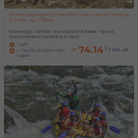
Конна разходка, стрелба с лък и хамак зона за
2-4-ма – до Своге
Конна езда, стрелба с лък и релакс в хамак - твоето
приключение в планината те чака!
½ ден
74.14
€
от
/
145 лв.
с. Заселе, до Своге, обл.
София