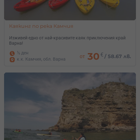
Каякинг по река Камчия
Изживей едно от най-красивите каяк приключения край
Варна!
½ ден
30
€
от
/
58.67 лв.
к.к. Камчия, обл. Варна