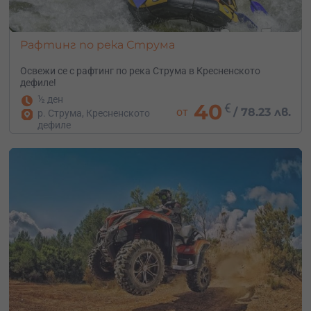
Рафтинг по река Струма
Освежи се с рафтинг по река Струма в Кресненското
дефиле!
½ ден
40
€
от
/
78.23 лв.
р. Струма, Кресненското
дефиле