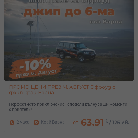
ПРОМО ЦЕНИ ПРЕЗ М. АВГУСТ Офроуд с
джип край Варна
Перфектното приключение - сподели вълнуващи моменти
с приятели!
63.91
€
2 часа
Край Варна
от
/
125 лв.