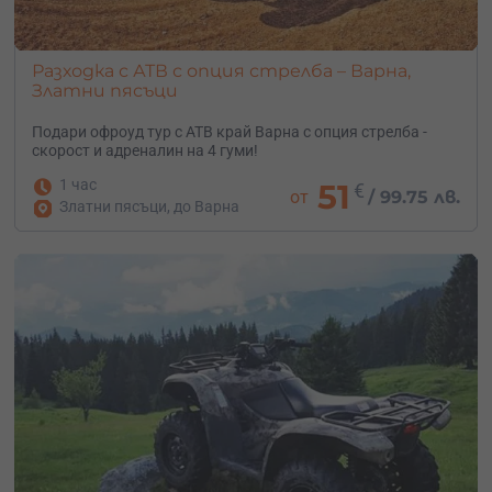
Разходка с АТВ с опция стрелба – Варна,
Златни пясъци
Подари офроуд тур с АТВ край Варна с опция стрелба -
скорост и адреналин на 4 гуми!
1 час
51
€
от
/
99.75 лв.
Златни пясъци, до Варна