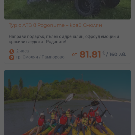
Тур с АТВ в Родопите – край Смолян
Направи подарък, пълен с адреналин, офроуд емоции и
красиви гледки от Родопите!
2 часа
81.81
€
от
/
160 лв.
гр. Смолян / Пампорово