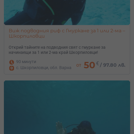
Виж подводния риф с Гмуркане за 1 или 2-ма –
Шкорпиловци
Открий тайните на подводния свят с гмуркане за
начинаещи за 1 или 2-ма край Шкорпиловци!
90 минути
50
€
от
/
97.80 лв.
с. Шкорпиловци, обл. Варна