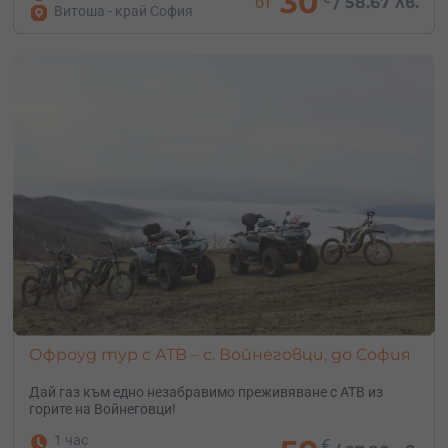
30
от
/
58.67 лв.
Витоша - край София
Офроуд тур с АТВ – с. Войнеговци, до София
Дай газ към едно незабравимо преживяване с АТВ из
горите на Войнеговци!
1 час
€