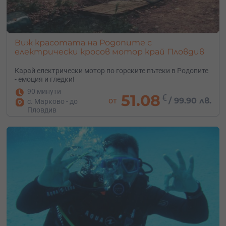
Виж красотата на Родопите с
електрически кросов мотор край Пловдив
Карай електрически мотор по горските пътеки в Родопите
- емоция и гледки!
90 минути
51.08
€
от
/
99.90 лв.
с. Марково - до
Пловдив