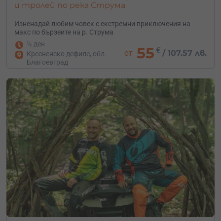
и тролей по река Струма
Изненадай любим човек с екстремни приключения на
макс по бързеите на р. Струма
½ ден
55
€
от
/
107.57 лв.
Кресненско дефиле, обл.
Благоевград