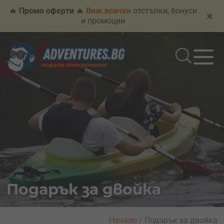
🔥
Промо оферти
🔥
Виж всички
отстъпки, бонуси
×
и промоции
Подарък за двойка
Начало
/
Подарък за двойка