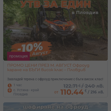
промоция
ПРОМО ЦЕНИ ПРЕЗ М. АВГУСТ Офроуд
каране на БЪГИ висок клас – Пловдив
Завладей терена с офроуд приключение с бъги висок клас!
1 час
122.71
€
/
240 лв.
110.44
с. Устина - край
€
от
/
216 лв.
Пловдив