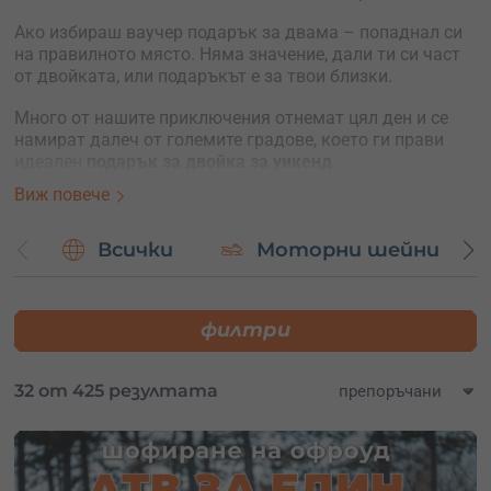
Ако избираш ваучер подарък за двама – попаднал си
на правилното място. Няма значение, дали ти си част
от двойката, или подаръкът е за твои близки.
Много от нашите приключения отнемат цял ден и се
намират далеч от големите градове, което ги прави
идеален
подарък за двойка за уикенд
.
Виж повече
Ето някои от тях:
каране на АТВ, БЪГИ, моторни шейни
Всички
Моторни шейни
разнообразие от офроуд сафарита
екстремен ден, каньонинг, рафтинг
каякинг в Гърция и България
филтри
Ето няколко идеи за романтичен
подарък за прясно
влюбена или семейна двойка
:
32 от 425 резултата
полет с частен самолет
полет с балон
разходка с яхта през деня или по залез
разходка с моторна лодка