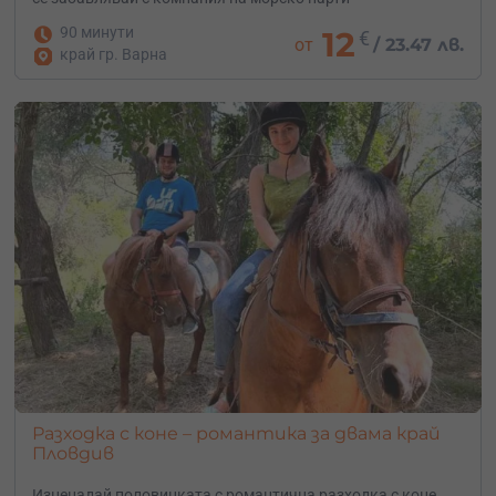
90 минути
12
€
от
/
23.47 лв.
край гр. Варна
Разходка с коне – романтика за двама край
Пловдив
Изненадай половинката с романтична разходка с коне