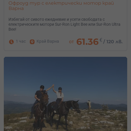
Офроуд тур с електрически мотор край
Варна
Избягай от сивото ежедневие и усети свободата с
електрическите мотори Sur-Ron Light Bee или Sur-Ron Ultra
Bee!
61.36
€
1 час
Край Варна
от
/
120 лв.