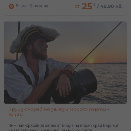
25
€
В цяла България
от
/
48.90 лв.
Круиз с кораб по залез и морско парти –
Варна
Виж най-красивия залез от борда на кораб край Варна и
се забавлявай с компания на морско парти