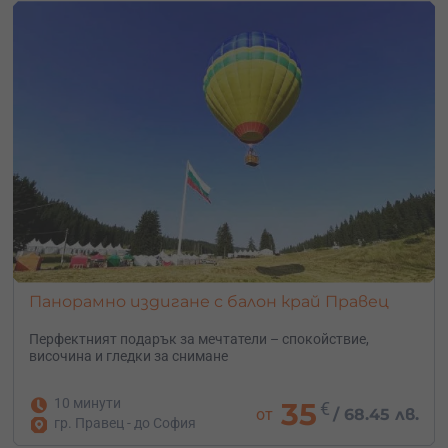
Панорамно издигане с балон край Правец
Перфектният подарък за мечтатели – с
покойствие,
височина и гледки за снимане
10 минути
35
€
от
/
68.45 лв.
гр. Правец - до София