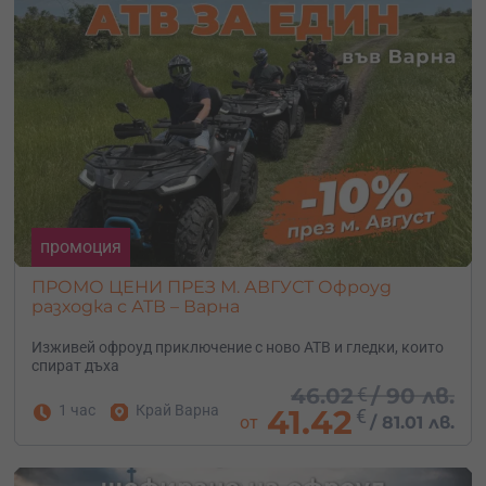
промоция
ПРОМО ЦЕНИ ПРЕЗ М. АВГУСТ Офроуд
разходка с АТВ – Варна
Изживей офроуд приключение с ново АТВ и гледки, които
спират дъха
46.02
€
/
90 лв.
1 час
Край Варна
41.42
€
от
/
81.01 лв.