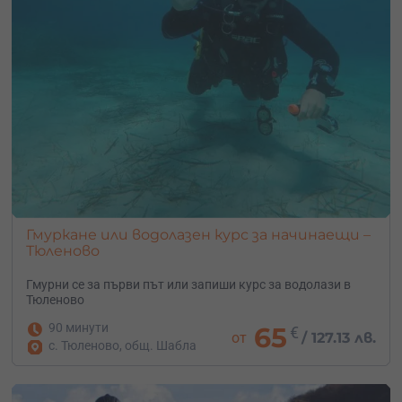
Гмуркане или водолазен курс за начинаещи –
Тюленово
Гмурни се за първи път или запиши курс за водолази в
Тюленово
90 минути
65
€
от
/
127.13 лв.
с. Тюленово, общ. Шабла