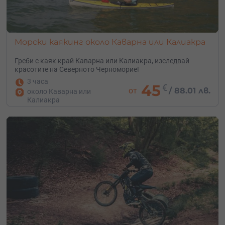
Морски каякинг около Каварна или Калиакра
Греби с каяк край Каварна или Калиакра, изследвай
красотите на Северното Черноморие!
3 часа
45
€
от
/
88.01 лв.
около Каварна или
Калиакра