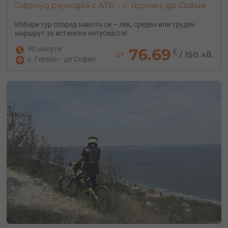
Офроуд разходка с АТВ – с. Герман, до София
Избери тур според нивото си – лек, среден или труден
маршрут за истински ентусиасти!
90 минути
76.69
€
от
/
150 лв.
с. Герман - до София