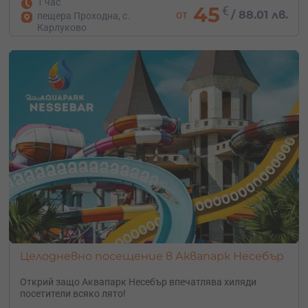
1 час
45
€
от
/
88.01 лв.
пещера Проходна, с.
Карлуково
Целодневно посещение в Аквапарк Несебър
Открий защо Аквапарк Несебър впечатлява хиляди
посетители всяко лято!