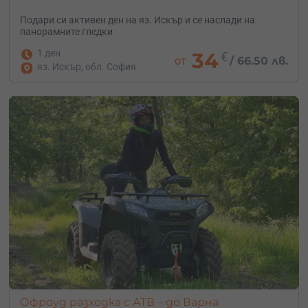
Подари си активен ден на яз. Искър и се наслади на
панорамните гледки
1 ден
34
€
от
/
66.50 лв.
яз. Искър, обл. София
Офроуд разходка с АТВ – до Варна