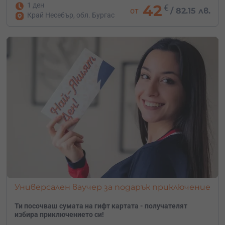
1 ден
42
€
от
/
82.15 лв.
Край Несебър, обл. Бургас
Универсален ваучер за подарък приключение
Ти посочваш сумата на гифт картата - получателят
избира приключението си!