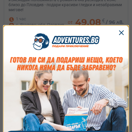
близо до Пловдив - подари красиви гледки и незабравими
мигове!
1 час
49.08
€
от
/
96 лв.
с. Ягодово, обл. Пловдив
Съгласие
Подробности
Относно
Ние използваме бисквитки. Използваме
бисквитки и подобни технологии, за да осигурим
работата на уебсайта, да подобрим
изживяването ви, да анализираме използването
на сайта и да ви показваме персонализирано
Планински тур с АТВ край Банкя – до София
съдържание и реклами. Можете да приемете