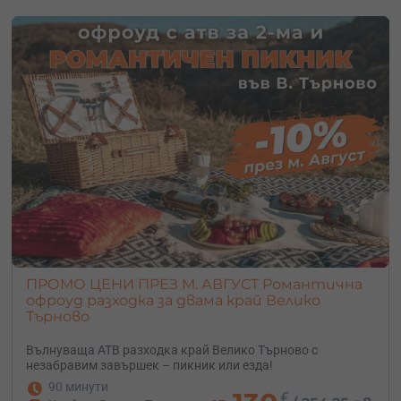
ПРОМО ЦЕНИ ПРЕЗ М. АВГУСТ Романтична
офроуд разходка за двама край Велико
Търново
Вълнуваща АТВ разходка край Велико Търново с
незабравим завършек – пикник или езда!
90 минути
€