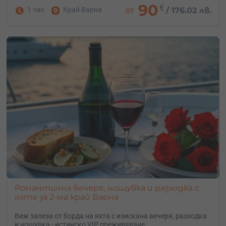
90
€
1 час
Край Варна
от
/
176.02 лв.
Романтична вечеря, нощувка и разходка с
яхта за 2-ма край Варна
Виж залеза от борда на яхта с изискана вечеря, разходка
и нощувка - истинско VIP преживяване