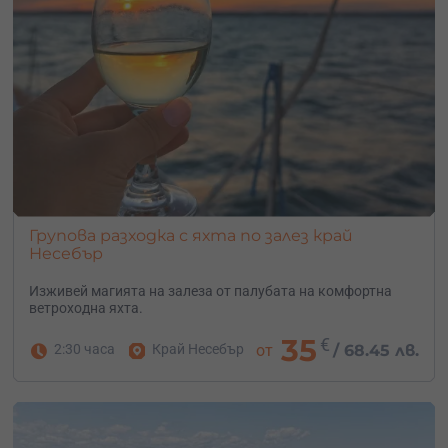
Групова разходка с яхта по залез край
Несебър
Изживей магията на залеза от палубата на комфортна
ветроходна яхта.
35
€
2:30 часа
Край Несебър
от
/
68.45 лв.