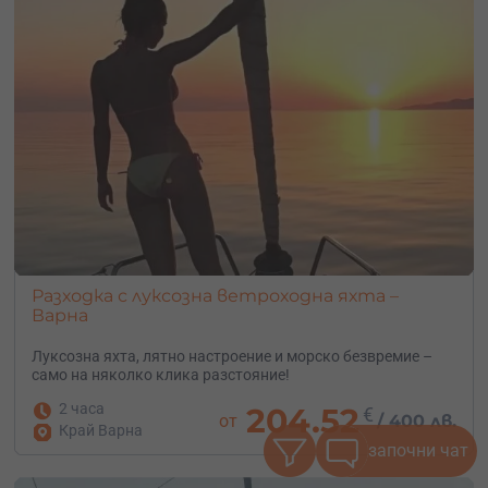
Разходка с луксозна ветроходна яхта –
Варна
Луксозна яхта, лятно настроение и морско безвремие –
само на няколко клика разстояние!
2 часа
204.52
€
от
/
400 лв.
Край Варна
започни чат