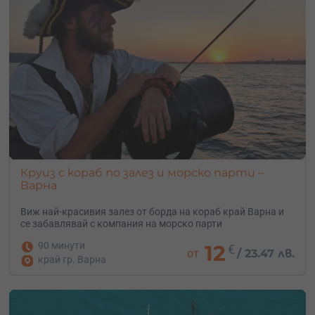
Круиз с кораб по залез и морско парти –
Варна
Виж най-красивия залез от борда на кораб край Варна и
се забавлявай с компания на морско парти
90 минути
12
€
от
/
23.47 лв.
край гр. Варна