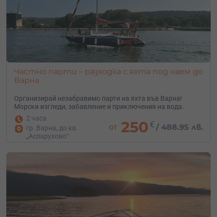
Частно парти – разходка с яхта под наем до
Варна
Организирай незабравимо парти на яхта във Варна!
Морски изгледи, забавление и приключения на вода.
2 часа
250
€
от
/
488.95 лв.
гр. Варна, до кв.
„Аспарухово“