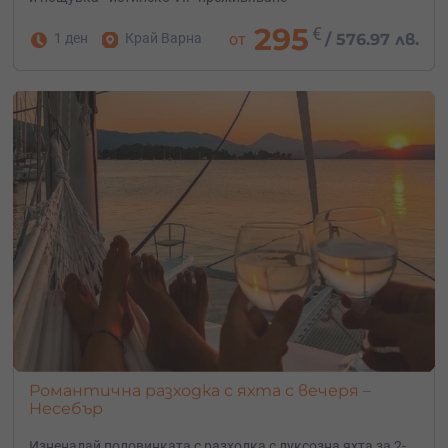
295
€
1 ден
Край Варна
от
/
576.97 лв.
Романтична разходка с яхта с вечеря –
Несебър
Изненадай половинката с разходка с луксозна яхта за 2-