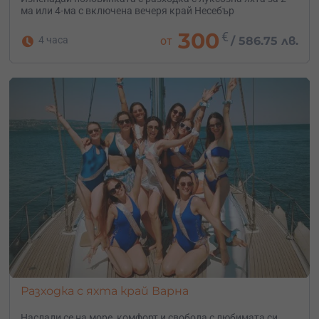
ма или 4-ма с включена вечеря край Несебър
300
€
4 часа
от
/
586.75 лв.
Разходка с яхта край Варна
Наслади се на море, комфорт и свобода с любимата си