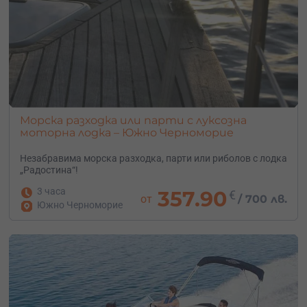
Морска разходка или парти с луксозна
моторна лодка – Южно Черноморие
Незабравима морска разходка, парти или риболов с лодка
„Радостина“!
3 часа
357.90
€
от
/
700 лв.
Южно Черноморие