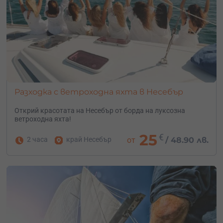
Разходка с ветроходна яхта в Несебър
Открий красотата на Несебър от борда на луксозна
ветроходна яхта!
25
€
2 часа
край Несебър
от
/
48.90 лв.