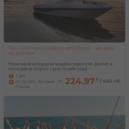
Тур с моторна лодка и уейк борд – цял ден,
яз. Доспат
Релаксирай на борда на модерна лодка в яз. Доспат, а
после дай на скорост с урок по уейк борд!
1 ден
224.97
€
от
/
440 лв.
яз. Доспат, Западни
Родопи