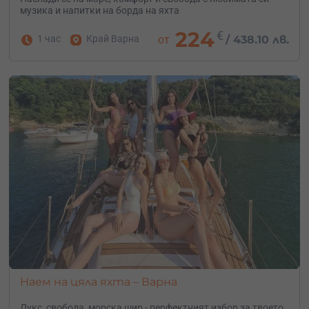
музика и напитки на борда на яхта
224
€
1 час
Край Варна
от
/
438.10 лв.
Наем на цяла яхта – Варна
Лукс, свобода, морска шир - перфектният избор за твоето