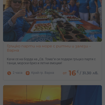
Гръцко парти на море с ритми и залези –
Варна
Качи се на борда на „Св. Тома“и си подари гръцко парти с
танци, морски бриз и летни емоции!
16
€
2 часа
Край гр. Варна
от
/
31.30 лв.