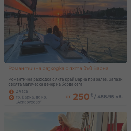
Романтична разходка с яхта във Варна
Романтична разходка с яхта край Варна при залез. Запази
своята магическа вечер на борда сега!
2 часа
250
€
от
/
488.95 лв.
гр. Варна, до кв.
„Аспарухово“