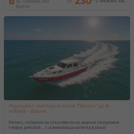
230
от
/
449.85 лв.
гр. Поморие, обл.
Бургас
Разходка с моторна яхта “Грейси” до 8
човека – Варна
Релакс, събиране на слънчеви лъчи, морски панорамни
гледки, риболов... с освежаваща напитка в ръка!