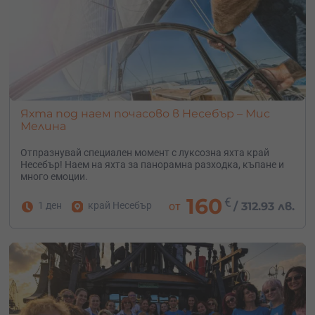
Яхта под наем почасово в Несебър – Мис
Мелина
Отпразнувай специален момент с луксозна яхта край
Несебър! Наем на яхта за панорамна разходка, къпане и
много емоции.
160
€
1 ден
край Несебър
от
/
312.93 лв.