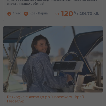
впечатляващо събитие!
120
€
1 час
Край Варна
от
/
234.70 лв.
Разходка с яхта за до 9 пасажери край
Несебър