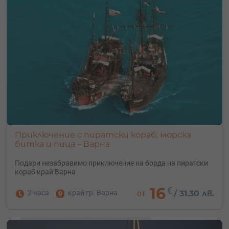
Приключение с пиратски кораб, морска
битка и пица – Варна
Подари незабравимо приключение на борда на пиратски
кораб край Варна
16
€
2 часа
край гр. Варна
от
/
31.30 лв.