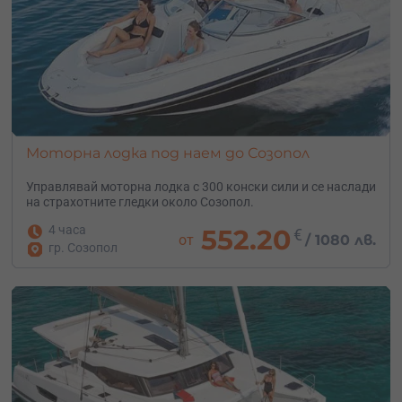
Моторна лодка под наем до Созопол
Управлявай моторна лодка с 300 конски сили и се наслади
на страхотните гледки около Созопол.
4 часа
552.20
€
от
/
1080 лв.
гр. Созопол