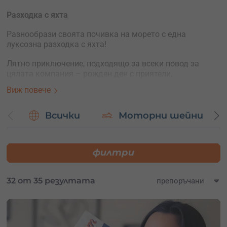
Разходка с яхта
Разнообрази своята почивка на морето с една
луксозна разходка с яхта!
Лятно приключение, подходящо за всеки повод за
цялата компания – рожден ден с приятели,
тиймбилдинг с колегите или романтична разходка за
Виж повече
двама.
Прекарай един вълнуващ ден на борда на луксозна
Всички
Моторни шейни
ветроходна яхта!
филтри
32 от 35 резултата