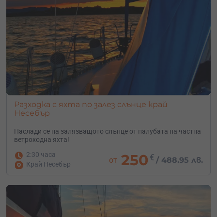
Разходка с яхта по залез слънце край
Несебър
Наслади се на залязващото слънце от палубата на частна
ветроходна яхта!
2:30 часа
250
€
от
/
488.95 лв.
Край Несебър