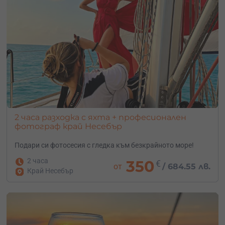
2 часа разходка с яхта + професионален
фотограф край Несебър
Подари си фотосесия с гледка към безкрайното море!
2 часа
350
€
от
/
684.55 лв.
Край Несебър