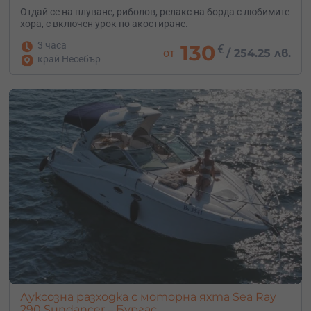
Отдай се на плуване, риболов, релакс на борда с любимите
хора, с включен урок по акостиране.
3 часа
130
€
от
/
254.25 лв.
край Несебър
Луксозна разходка с моторна яхта Sea Ray
290 Sundancer – Бургас