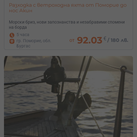
Разходка с ветроходна яхта от Поморие до
нос Акин
Морски бриз, нови запознанства и незабравими спомени
на борда
5 часа
92.03
€
от
/
180 лв.
гр. Поморие, обл.
Бургас