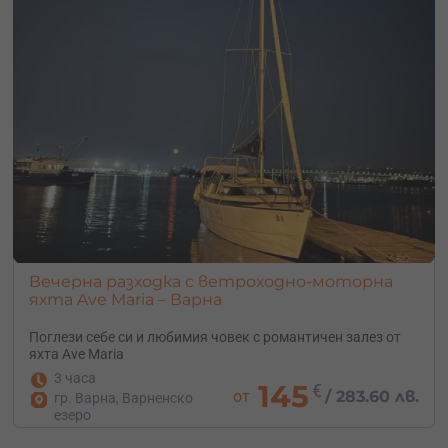
Вечерна разходка с ветроходно-моторна
яхта Ave Maria – Варна
Поглези себе си и любимия човек с романтичен залез от
яхта Ave Maria
3 часа
145
€
от
/
283.60 лв.
гр. Варна, Варненско
езеро