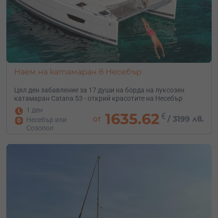
Наем на катамаран в Несебър
Цял ден забавление за 17 души на борда на луксозен
катамаран Catana 53 - открий красотите на Несебър
1 ден
1635.62
€
от
/
3199 лв.
Несебър или
Созопол