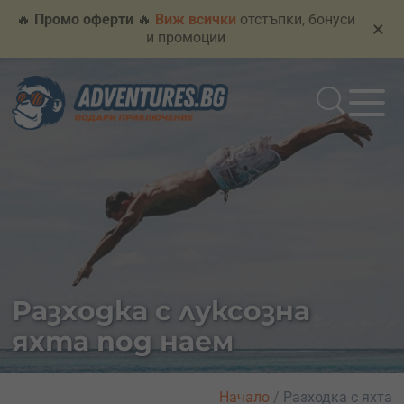
🔥
Промо оферти
🔥
Виж всички
отстъпки, бонуси
×
и промоции
Разходка с луксозна
яхта под наем
Начало
/
Разходка с яхта