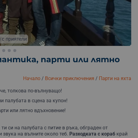
Безплатна замяна
Безплатна доставка
Безплатна
 с приятели
мантика, парти или лятно
Начало
/
Всички приключения
/
Парти на яхта
ече, толкова по-вълнуващо!
и палубата в сцена за купон!
рти или лятно вдъхновение!
а
ти
си
на
палубата
с
питие
в
ръка,
обграден
от
и
звука
на
вълните
около
теб.
Разходката
с
кораб
край