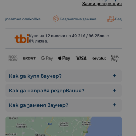
Заяви резервация
 опаковка
Безплатна замяна
Безплатна доставк
Купи на
12 вноски
по
49.21€ / 96.25лв.
с
Отпразнувай специ
0% лихва
.
Как да купя ваучер?
Как да направя резервация?
Как да заменя ваучер?