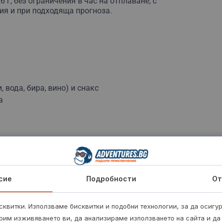
26 г, без ограничения в час на отплаване, с
ия и при подходяща прогноза.
 вода, бира, вино) и снакс
а
 на провеждане
сие
Подробности
От
квитки. Използваме бисквитки и подобни технологии, за да осигу
рим изживяването ви, да анализираме използването на сайта и да