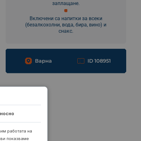
заплащане.
Включени са напитки за всеки
(безалкохолни, вода, бира, вино) и
снакс.
Варна
ID 108951
носно
рим работата на
 ви показваме