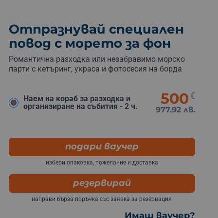
Отпразнувай специален
повод с морето за фон
Романтична разходка или
незабравимо
морско
парти
с
кетъринг,
украса
и
фотосесия
на
борда
500
€
Наем на кораб за разходка и
организиране на събития - 2 ч.
977.92 лв.
подари ваучер
избери опаковка, пожелание и доставка
резервирай
направи бърза поръчка със заявка за резервация
Имаш ваучер?