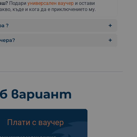
раш?
Подари
универсален ваучер
и остави
акво, къде и кога да е приключението му.
а ?
учера?
еб вариант
Плати с ваучер