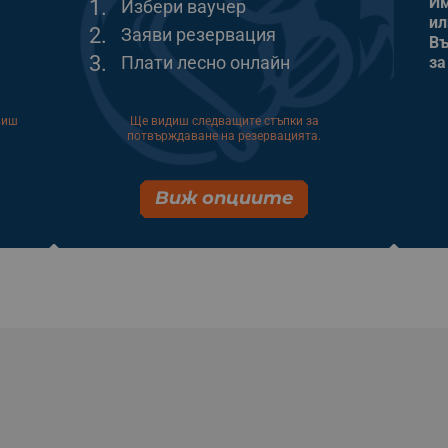
Им
1.
Избери ваучер
ил
2.
Заяви резервация
Въ
3.
Плати лесно онлайн
за
виш
Ще видиш следващите стъпки за
потвърждаване на резервацията.
Виж опциите