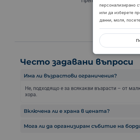
Препоръчително е да си
персонализирано с
или да изберете пр
данни, моля, посет
П
Често задавани въпроси
Има ли възрастови ограничения?
Не,
подходящо
е
за
всякакви
възрасти –
от
мал
хора.
Включена ли е храна в цената?
Мога ли да организирам събитие на борд