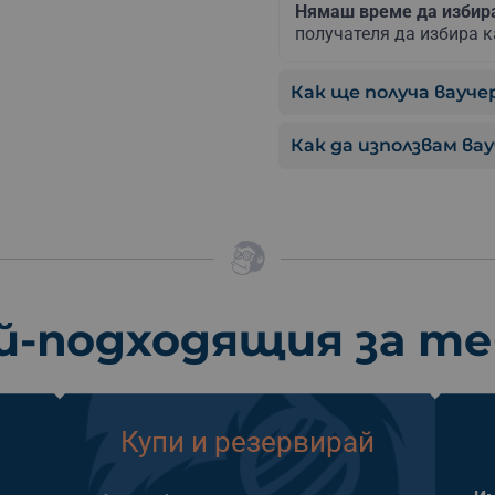
Нямаш време да изби
получателя да избира к
Как ще получа ваучер
Как да използвам ва
й-подходящия за т
Купи и резервирай