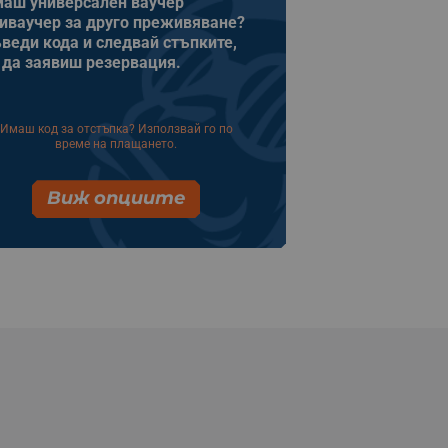
аш универсален ваучер
иваучер за друго преживяване?
веди кода и следвай стъпките,
 да заявиш резервация.
Имаш код за отстъпка? Използвай го по
време на плащането.
Виж опциите