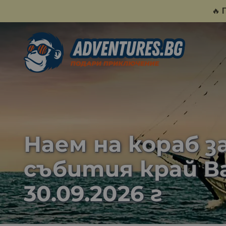
🔥
Наем на кораб з
събития край Вар
30.09.2026 г