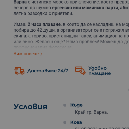
Варна
е
истинско
морско
приключение,
което
превр
вечеря
до
шумно
ергенско
или
моминско
парти
,
аби
лятна
разходка
с
приятели.
Имаш
2 часа плаване
, в които да се насладиш на м
побира
до 42
души,
а
организаторът
се
е
погрижил
в
екипаж, гориво, пристанищни такси, анимационна пр
или вино
.
Желаеш
още?
Няма
проблем!
Можеш
да
д
професионална
фотосесия
.
Виж повече
Разходката
обхваща
красивите
брегове
на
Варненс
невероятни
гледки
към
града
и
морето.
Преди
поте
Удобно
така
че всички участници
да
се
чувстваш
спокойни
Доставяме 24/7
плащане
Подаръци
като
този не се забравят
.
Подари
ваучер
преживяване
за
себе
си
и
компанията
си.
Няма
нуж
Красивото крайбрежие на
Варна
те
очаква,
а
морск
Условия
Къде
Край гр. Варна.
Кога