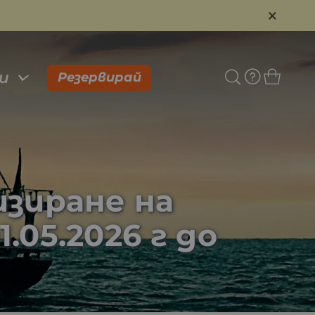
×
и
Резервирай
изиране на
.05.2026 г до