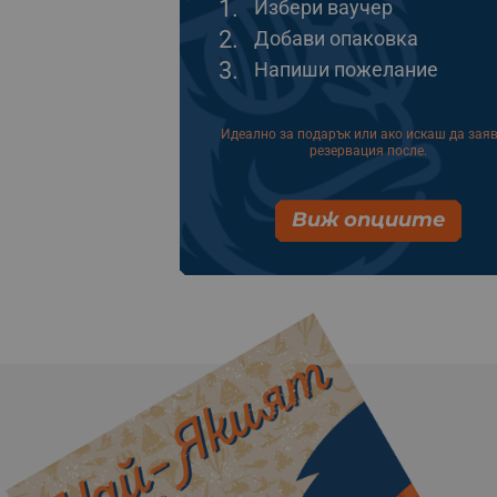
1.
Избери ваучер
2.
Добави опаковка
3.
Напиши пожелание
Идеално за подарък или ако искаш да зая
резервация после.
Виж опциите