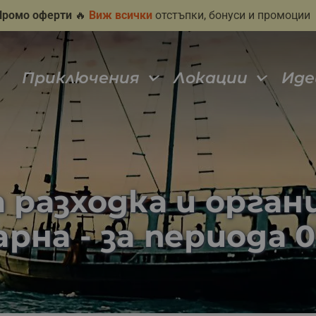
Промо оферти
🔥
Виж всички
отстъпки, бонуси и промоции
Приключения
Локации
Иде
а разходка и орган
на - за периода 01