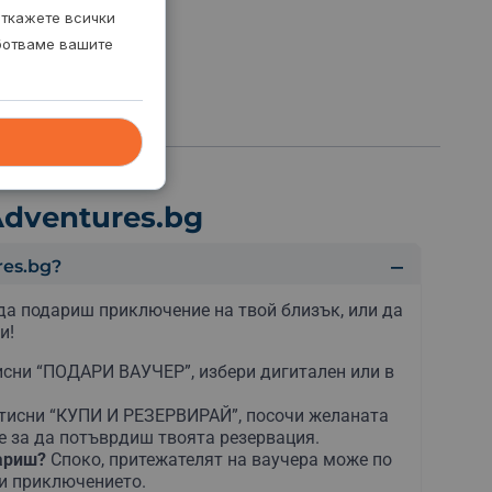
откажете всички
аботваме вашите
dventures.bg
es.bg?
да подариш приключение на твой близък, или да
и!
сни “ПОДАРИ ВАУЧЕР”, избери дигитален или в
тисни “КУПИ И РЕЗЕРВИРАЙ”, посочи желаната
е за да потъврдиш твоята резервация.
дариш?
Споко, притежателят на ваучера може по
ни приключението.