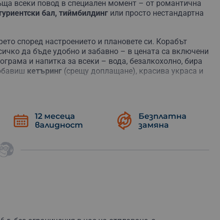
ъща
всеки
повод
в
специален
момент –
от
романтична
туриентски
бал, тиймбилдинг
или
просто
нестандартна
орето според настроението и плановете си.
Корабът
сичко
да
бъде
удобно
и
забавно –
в
цената
са
включени
ограма и напитка за всеки – вода, безалкохолно, бира
обавиш
кетъринг
(
срещу
доплащане),
красива
украса и
кия
залив,
минава
през
живописни
заливи
и
открива
гляне
екипажът
ще
проведе
инструктаж
за
безопасност,
12 месеца
Безплатна
и
напълно
отдадени
на
преживяването.
валидност
замяна
на
любим
човек
или
организирай
най-
якото
морско
да
от
повод –
достатъчно
е
просто
да
обичаш
морето.
ият
бриз
вече
шепне
името
ти!
Резервирай сега!