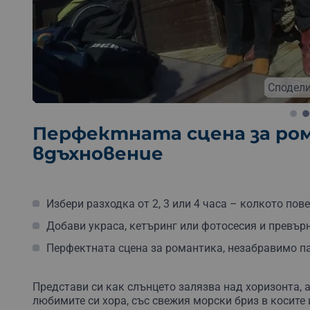
Сподели
Перфектната сцена за ро
вдъхновение
Избери разходка от 2, 3 или 4 часа – колкото пов
Добави украса, кетъринг или фотосесия и превърн
Перфектната сцена за романтика, незабравимо па
Представи
си
как
слънцето
залязва
над
хоризонта,
любимите
си
хора,
със
свежия
морски
бриз
в
косите