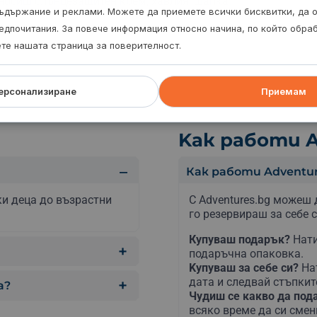
 носиш слънцезащитен крем, хавлия, шапка.
ъдържание и реклами. Можете да приемете всички бисквитки, да 
едпочитания. За повече информация относно начина, по който обр
ете нашата страница за поверителност.
ерсонализиране
Приемам
Kак работи A
Как работи Adventur
ки
деца
до
възрастни
С Adventures.bg можеш 
го резервираш за себе с
Купуваш подарък?
Нати
подаръчна опаковка.
Kупуваш за себе си?
На
дата и следвай стъпкит
а?
Чудиш се какво да по
всяко време да си сме