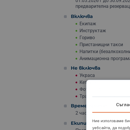
01.05.2026 г до 30.09.20
предварителна резервац
Включва
Екипаж
Инструктаж
Гориво
Пристанищни такси
Напитки (безалкохолни,
Анимационна програм
Не включва
Украса
Кетъринг
Фотосесия
Транспорт до мястото
Съгла
Времетраене
2 часа.
Ние използваме бис
Екипировка
уебсайта, да подоб