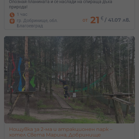
Опознай планината и се наслади на спираща дъха
природа!
1 час
21
€
от
/
41.07 лв.
гр. Добринище, обл.
Благоевград
Нощувка за 2-ма и атракционен парк –
хотел Света Марина, Добринище