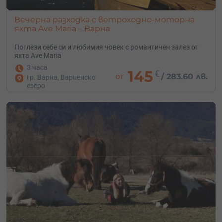
Вечерна разходка с ветроходно-моторна
яхта Ave Maria – Варна
Поглези себе си и любимия човек с романтичен залез от
яхта Ave Maria
3 часа
145
€
от
/
283.60 лв.
гр. Варна, Варненско
езеро