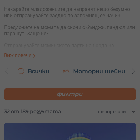
Накарайте младоженците да направят нещо безумно
или отпразнувайте заедно по запомнящ се начин!
Предложете на момата да скочи с бънджи, пандюл или
парашут. Защо не?
Отпразнувайте моминското парти на борда на
ветроходна яхта, футуристичен катамаран.
Виж повече
Ето още идеи за моминско – забавлявайте се с цялата
компания като поръчате индивидуално провеждане на
Всички
Моторни шейни
рафтинг, виа ферата, каякинг, екстремен ден, пейнтбол
или преход с коне – само за вашата група.
филтри
32 от 189 резултата