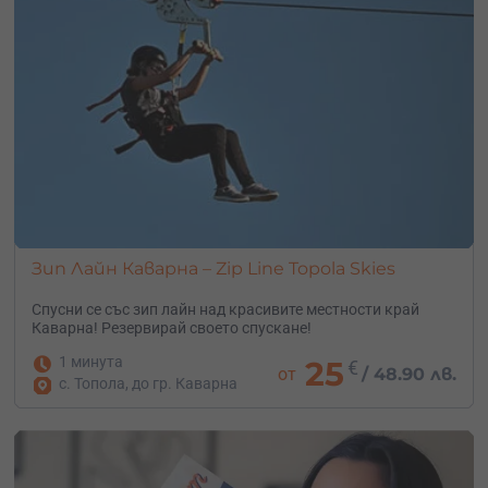
Зип Лайн Каварна – Zip Line Topola Skies
Спусни се със зип лайн над красивите местности край
Каварна! Резервирай своето спускане!
1 минута
25
€
от
/
48.90 лв.
с. Топола, до гр. Каварна