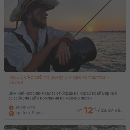
Круиз с кораб по залез и морско парти –
Варна
Виж най-красивия залез от борда на кораб край Варна и
се забавлявай с компания на морско парти
90 минути
12
€
от
/
23.47 лв.
край гр. Варна