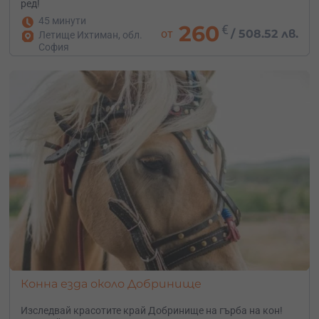
ред!
45 минути
260
€
от
/
508.52 лв.
Летище Ихтиман, обл.
София
Конна езда около Добринище
Изследвай красотите край Добринище на гърба на кон!