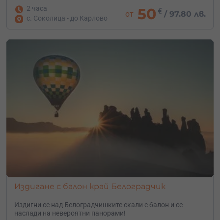
2 часа
50
€
от
/
97.80 лв.
с. Соколица - до Карлово
Издигане с балон край Белоградчик
Издигни се над Белоградчишките скали с балон и се
наслади на невероятни панорами!