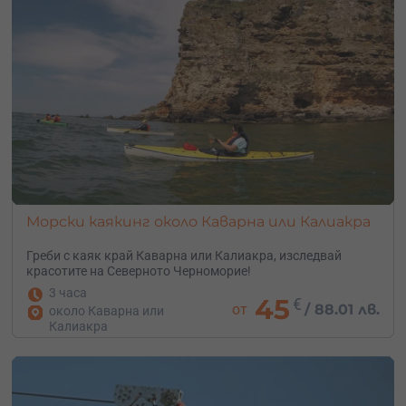
Морски каякинг около Каварна или Калиакра
Греби с каяк край Каварна или Калиакра, изследвай
красотите на Северното Черноморие!
3 часа
45
€
от
/
88.01 лв.
около Каварна или
Калиакра