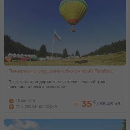
Панорамно издигане с балон край Правец
Перфектният подарък за мечтатели – с
покойствие,
височина и гледки за снимане
10 минути
35
€
от
/
68.45 лв.
гр. Правец - до София