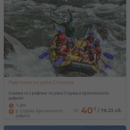
Рафтинг по река Струма
Освежи се с рафтинг по река Струма в Кресненското
дефиле!
½ ден
40
€
от
/
78.23 лв.
р. Струма, Кресненското
дефиле