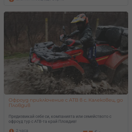
Офроуд приключение с АТВ в с. Калековец, до
Пловдив
Предизвикай себе си, компанията или семейството с
офроуд тур с АТВ-та край Пловдив!
2 часа