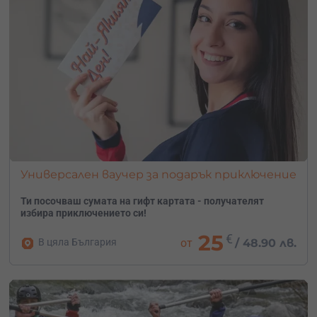
Универсален ваучер за подарък приключение
Ти посочваш сумата на гифт картата - получателят
избира приключението си!
25
€
В цяла България
от
/
48.90 лв.