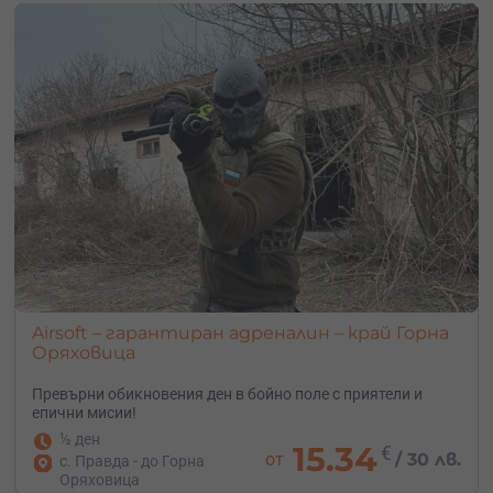
Airsoft – гарантиран адреналин – край Горна
Оряховица
Превърни обикновения ден в бойно поле с приятели и
епични мисии!
½ ден
15.34
€
от
/
30 лв.
с. Правда - до Горна
Оряховица