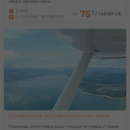
обяд в киргизка юрта!
5 часа
75
€
от
/
146.69 лв.
с. Соколица - до Карлово
Групов полет до Седемте рилски езера
Панорама, която спира дъха – подари си гледка от първи