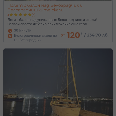
Полет с балон над Белоградчик и
Белоградчишките скали
4
(5)
Лети с балон над уникалните Белоградчишки скали!
Запази своето небесно приключение още сега!
30 минути
120
€
от
/
234.70 лв.
Белоградчишки скали до
гр. Белоградчик