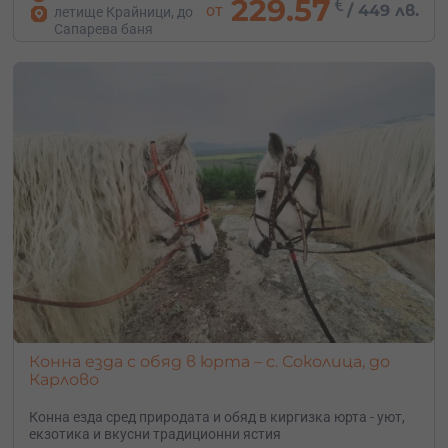
229.57
€
от
/
449 лв.
летище Крайници, до
Сапарева баня
Конна езда с обяд в юрта – с. Соколица, до
Карлово
Конна езда сред природата и обяд в киргизка юрта - уют,
екзотика и вкусни традиционни ястия