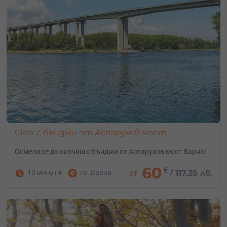
Скок с бънджи от Аспарухов мост
Осмели се да скочиш с бънджи от Аспарухов мост Варна!
60
€
10 минути
гр. Варна
от
/
117.35 лв.