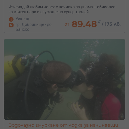
Изненадай любим човек с почивка за двама + обиколка
на въжен парк и спускане по супер тролей
Уикенд
89.48
€
от
/
175 лв.
гр. Добринище - до
Банско
Водолазно гмуркане от лодка за начинаещи