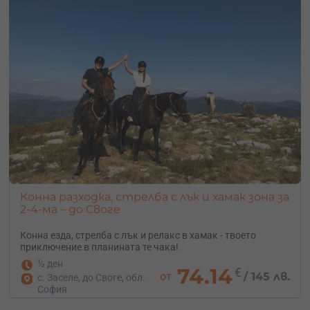
Конна разходка, стрелба с лък и хамак зона за
2-4-ма – до Своге
Конна езда, стрелба с лък и релакс в хамак - твоето
приключение в планината те чака!
½ ден
74.14
€
от
/
145 лв.
с. Заселе, до Своге, обл.
София