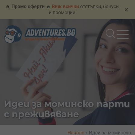
🔥
Промо оферти
🔥
Виж всички
отстъпки, бонуси
×
и промоции
Идеи за моминско парти
с преживяване
Начало
/
Идеи за моминско