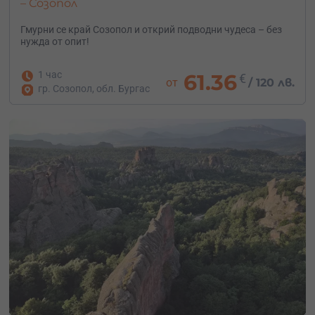
– Созопол
Гмурни се край Созопол и открий подводни чудеса – без
нужда от опит!
1 час
61.36
€
от
/
120 лв.
гр. Созопол, обл. Бургас