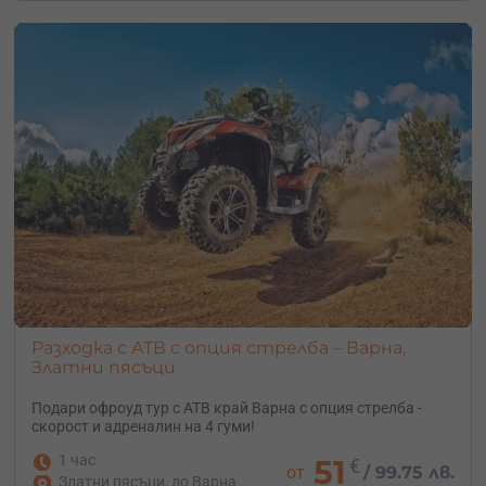
Разходка с АТВ с опция стрелба – Варна,
Златни пясъци
Подари офроуд тур с АТВ край Варна с опция стрелба -
скорост и адреналин на 4 гуми!
1 час
51
€
от
/
99.75 лв.
Златни пясъци, до Варна