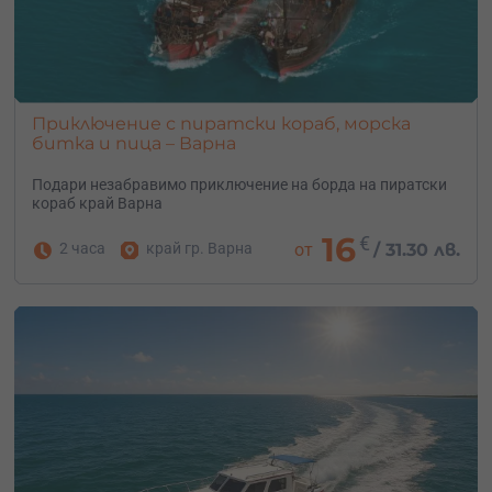
Приключение с пиратски кораб, морска
битка и пица – Варна
Подари незабравимо приключение на борда на пиратски
кораб край Варна
16
€
2 часа
край гр. Варна
от
/
31.30 лв.