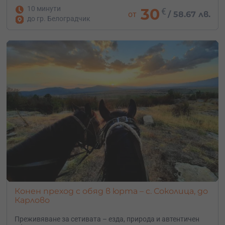
10 минути
30
€
от
/
58.67 лв.
до гр. Белоградчик
Конен преход с обяд в юрта – с. Соколица, до
Карлово
Преживяване за сетивата – езда, природа и автентичен