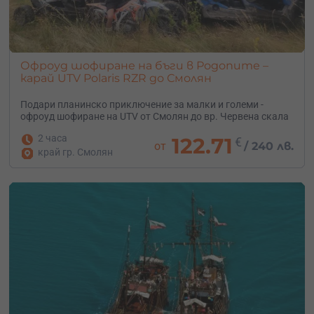
Офроуд шофиране на бъги в Родопите –
карай UTV Polaris RZR до Смолян
Подари планинско приключение за малки и големи -
офроуд шофиране на UTV от Смолян до вр. Червена скала
2 часа
122.71
€
от
/
240 лв.
край гр. Смолян