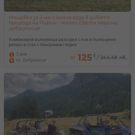
Нощувка за 2-ма и конна езда в дивата
природа на Пирин – хотел Света Марина,
Добринище
Комбинирай вълнуваща разходка с кон и пълноценен
релакс в стая с панорамни гледки
2 дни
125
€
от
/
244.48 лв.
гр. Добринище