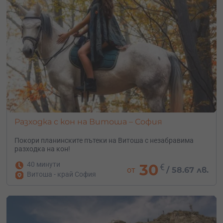
Разходка с кон на Витоша – София
Покори планинските пътеки на Витоша с незабравима
разходка на кон!
40 минути
30
€
от
/
58.67 лв.
Витоша - край София