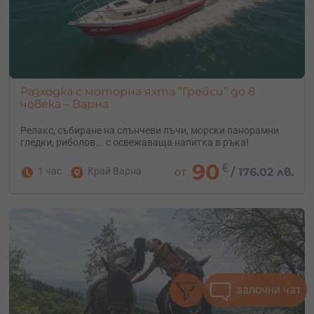
Разходка с моторна яхта “Грейси” до 8
човека – Варна
Релакс, събиране на слънчеви лъчи, морски панорамни
гледки, риболов... с освежаваща напитка в ръка!
90
€
1 час
Край Варна
от
/
176.02 лв.
започни чат