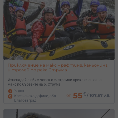
Приключение на макс – рафтинг, каньонинг
и тролей по река Струма
Изненадай любим човек с екстремни приключения на
макс по бързеите на р. Струма
½ ден
55
€
от
/
107.57 лв.
Кресненско дефиле, обл.
Благоевград