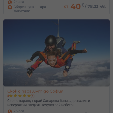
2 часа
40
€
от
/
78.23 лв.
Сборен пункт - гара
Лакатник
Скок с парашут до София
5
(5)
Скок с парашут край Сапарева баня: адреналин и
невероятни гледки! Почувствай небето!
2 часа