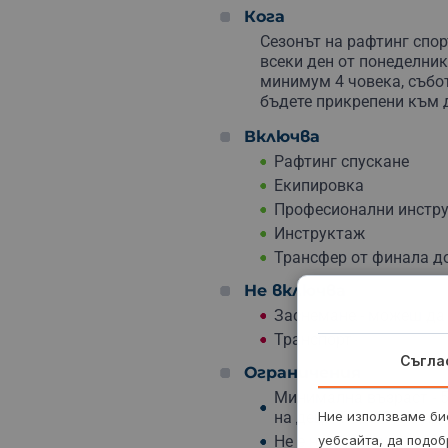
Приключението включва
пълен инструктаж
от проф
Кога
безопасността
в лодката и поведение в бързотечащи 
Сезонът на рафтинг спор
изпълняват команди, как се плува с жилетка и какв
всеки ден от понеделник
спорт
и е важно всеки да знае задачите и мястото си
минимум 4 човека, събот
който стои най-отпред и дава нужните инструкции, 
бъдете прикрепени към 
гребане на екипажа.
Включва
Рафтинг спускане
Екипировка
Професионални инстр
Инструктаж
Трансфер от финала д
Не включва
Заснемане - можеш да
Транспорт
Съгла
Ограничения
Минимална възраст - 5
на деца. Под 18 г. с пр
Ние използваме бис
Не е необходим опит 
уебсайта, да подоб