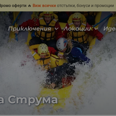
Промо оферти
🔥
Виж всички
отстъпки, бонуси и промоции
Приключения
Локации
Иде
а Струма