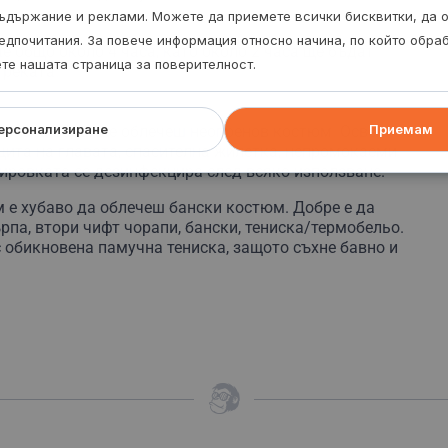
ъдържание и реклами. Можете да приемете всички бисквитки, да 
едпочитания. За повече информация относно начина, по който обр
 общо около 4 часа, като около 2 часа ще бъдат
ете нашата страница за поверителност.
 реката.
ерсонализиране
Приемам
удената вода, ще облечеш неопренов костюм. Освен това
щита на главата, спасителна жилетка, непромокаеми
пировката се дезинфекцира след всяко използване.
 е хубаво да облечеш бански костюм. Добре е да
па, втори чифт чорапи, бански, тениска/термобельо.
 обикновена памучна тениска, защото съхне бавно и