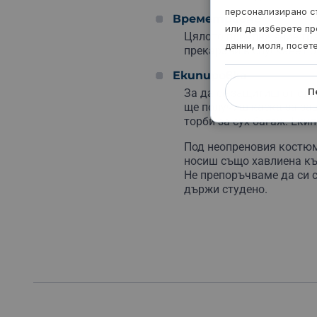
персонализирано с
Времетраене
или да изберете пр
Цялото приключение трае
данни, моля, посет
прекарани в спускане по
Екипировка
П
За да се защитиш от ст
ще получиш каска за за
торби за сух багаж. Еки
Под неопреновия костюм
носиш също хавлиена кър
Не препоръчваме да си с
държи студено.