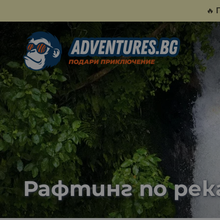
🔥
Рафтинг по рек