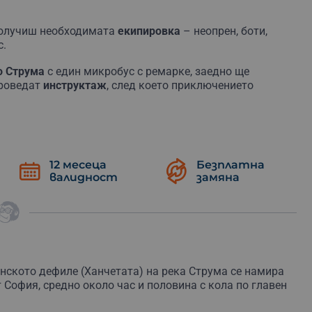
 получиш необходимата
екипировка
– неопрен, боти,
с.
о Струма
с един микробус с ремарке, заедно ще
проведат
инструктаж
, след което приключението
йки бързеи, научавайки различните рафтинг похвати и
12 месеца
Безплатна
ш с домашни гозби в някой от многобройните
валидност
замяна
а се виждат
спускащите се рафтове
по бурните води на
лага ZIP-лайн, намира се в каньона Шайтан дере, и е
– с неопренови костюми и обувки групата върви по
жности за катерене по скалите, скачане във водата и
енското дефиле (Ханчетата) на река Струма се намира
т София, средно около час и половина с кола по главен