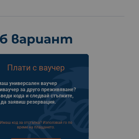
еб вариант
Плати с ваучер
аш универсален ваучер
иваучер за друго преживяване?
веди кода и следвай стъпките,
 да заявиш резервация.
Имаш код за отстъпка? Използвай го по
време на плащането.