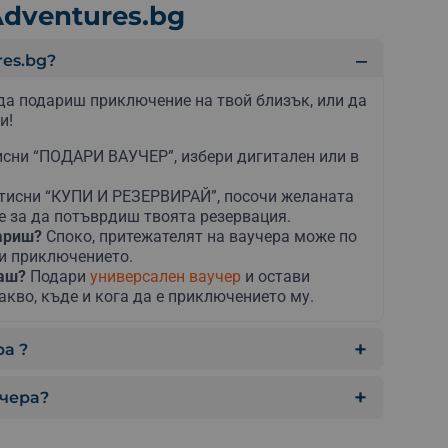
dventures.bg
es.bg?
да подариш приключение на твой близък, или да
и!
сни “ПОДАРИ ВАУЧЕР”, избери дигитален или в
тисни “КУПИ И РЕЗЕРВИРАЙ”, посочи желаната
е за да потъврдиш твоята резервация.
дариш?
Споко, притежателят на ваучера може по
ни приключението.
раш?
Подари
универсален ваучер
и остави
акво, къде и кога да е приключението му.
а ?
учера?