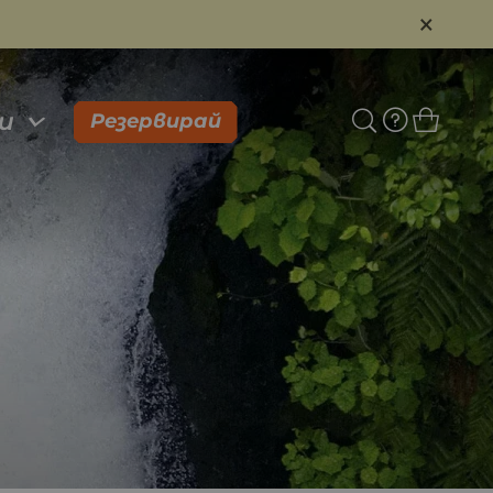
×
и
Резервирай