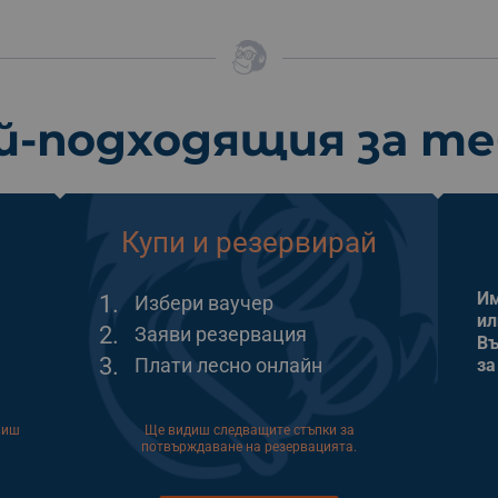
й-подходящия за т
Купи и резервирай
Им
1.
Избери ваучер
ил
2.
Заяви резервация
Въ
3.
Плати лесно онлайн
за
виш
Ще видиш следващите стъпки за
потвърждаване на резервацията.