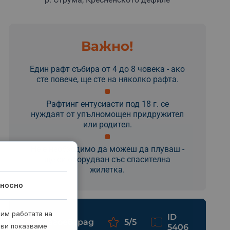
Важно!
Един рафт събира от 4 до 8 човека - ако
сте повече, ще сте на няколко рафта.
Рафтинг ентусиасти под 18 г. се
нуждаят от упълномощен придружител
или родител.
Не е необходимо да можеш да плуваш -
ще си оборудван със спасителна
жилетка.
носно
рим работата на
ID
Благоевград
5/5
 ви показваме
5406