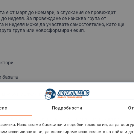
есионален и сертифициран инструктор относно
реки. Ще трябва да се научиш как се гребе, как се
та е от март до ноември, а спускания се провеждат
о може да се случи във водата.
Рафтингът е екипен
 до неделя. За провеждане се изисква група от
 в лодката. Лодката се управлява през инструктора,
а и неделя може да участвате самостоятелно, като ще
а балансът на рафта се поддържа от синхронното
друга група или новосформиран екип.
уктори
о базата
 избереш допълнителна опция
сие
Подробности
От
 г., уведоми организатора предварително за участието
идружител - родител.
квитки. Използваме бисквитки и подобни технологии, за да осигу
или да можеш да плуваш.
рим изживяването ви, да анализираме използването на сайта и да