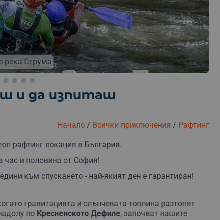
о река Струма
иш и да изпиташ
Безплатна замяна
Безплатна доставка
Безплатна 
Начало
/
Всички приключения
/
Рафтинг
топ рафтинг локация в България.
а час и половина от София!
едини към спускането - най-якият ден е гарантиран!
когато гравитацията и слънчевата топлина разтопят
 надолу по
Кресненското Дефиле
, започват нашите