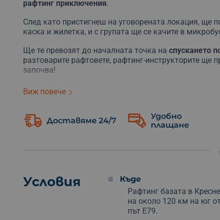
рафтинг приключения
.
След като пристигнеш на уговорената локация, ще
каска и жилетка, и с групата ще се качите в микробу
Ще те превозят до началната точка на
спускането п
разтоварите рафтовете, рафтинг-инструкторите ще 
започва!
Ще се спуснете
12 км надолу по реката
, преодолява
Виж повече
техники.
Удобно
След изморителното спускане можете да се поглези
Доставяме 24/7
плащане
ресторанти по Кресненското Дефиле. От заведеният
Струма.
А за тези, които имат още енергия, в района се пред
опънат над река Струма. Каньонингът също е опция 
каньона, докато той се стеснява. По пътя има възмо
Условия
Къде
плуване във водопади.
Рафтинг базата в Кресн
на около 120 км на юг о
Важно!
път Е79.