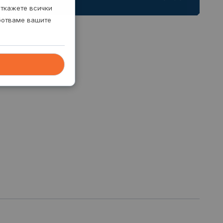
откажете всички
аботваме вашите