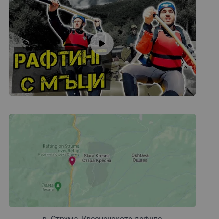
р. Струма, Кресненското дефиле