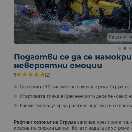
Рафтинг п
Подготви се да се намокр
невероятни емоции
5
(2)
Със своите 12 километра спускане река Струма е 
Стартовата точка е Кресненското дефиле - само н
Вземи твоя ваучер за рафтинг още сега и се присъ
Рафтинг сезонът на Струма
започва през пролетта, 
красивите снежки шапки. Когато водата се устреми