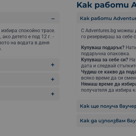
Kак работи A
Как работи Adventur
се избира спокойно трасе.
С Adventures.bg можеш 
ако детето е под 12 г. -
го резервираш за себе с
вото на водата в деня
Купуваш подарък?
Нати
.
подаръчна опаковка.
Kупуваш за себе си?
На
дата и следвай стъпкит
Чудиш се какво да по
всяко време да си сме
Нямаш време да изби
получателя да избира к
Как ще получа ваучер
Как да използвам ва