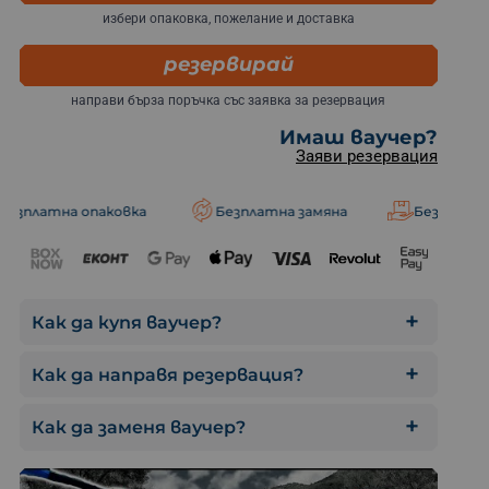
петима
391.17 лв.
избери опаковка, пожелание и доставка
240
€
Рафтинг по р. Струма - за
резервирай
шестима
469.40 лв.
направи бърза поръчка със заявка за резервация
280
€
Рафтинг по р. Струма - за
седмина
Имаш ваучер?
Рафтинг по река
547.63 лв.
Заяви резервация
320
€
Рафтинг по р. Струма - за
осмина
625.87 лв.
опаковка
Безплатна замяна
Безплатна доставка
Как да купя ваучер?
Как да направя резервация?
Как да заменя ваучер?