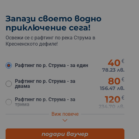
Запази своето водно
приключение сега!
Освежи се с рафтинг по река Струма в
Кресненското дефиле!
40
€
Рафтинг по р. Струма - за един
78.23 лв.
80
€
Рафтинг по р. Струма - за
двама
156.47 лв.
120
€
Рафтинг по р. Струма - за
трима
234.70 лв.
Виж повече
160
€
Рафтинг по р. Струма - за
четирима
312.93 лв.
200
подари ваучер
€
Рафтинг по р. Струма - за