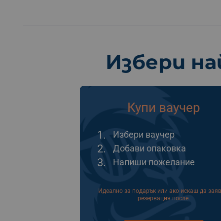
Избери на
Купи ваучер
1.
Избери ваучер
2.
Добави опаковка
3.
Напиши пожелание
Идеално за подарък или ако искаш да зая
резервация после.