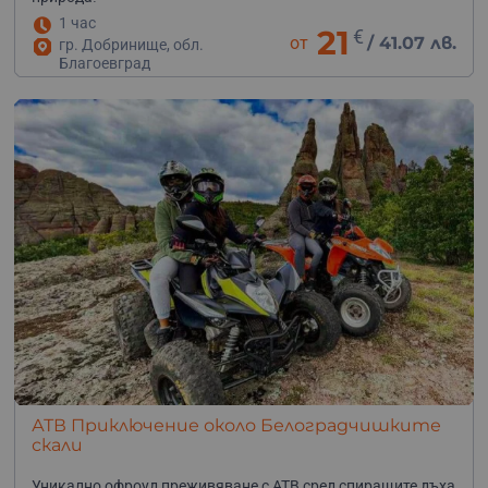
1 час
21
€
от
/
41.07 лв.
гр. Добринище, обл.
Благоевград
АТВ Приключение около Белоградчишките
скали
Уникално офроуд преживяване с АТВ сред спиращите дъха