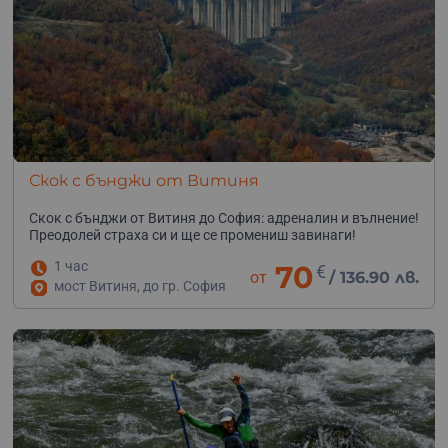
Скок с бънджи от Витиня
Скок с бънджи от Витиня до София: адреналин и вълнение!
Преодолей страха си и ще се промениш завинаги!
1 час
70
€
от
/
136.90 лв.
мост Витиня, до гр. София