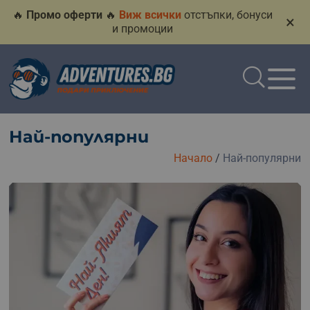
🔥
Промо оферти
🔥
Виж всички
отстъпки, бонуси
×
и промоции
Най-популярни
Начало
/
Най-популярни