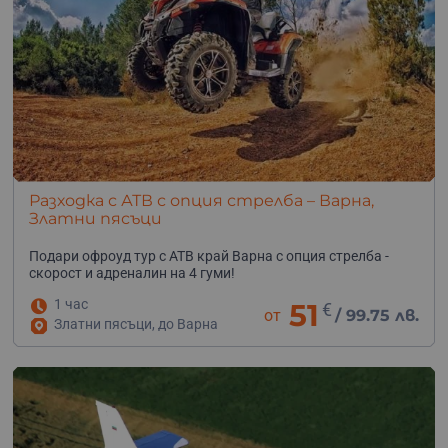
Разходка с АТВ с опция стрелба – Варна,
Златни пясъци
Подари офроуд тур с АТВ край Варна с опция стрелба -
скорост и адреналин на 4 гуми!
1 час
51
€
от
/
99.75 лв.
Златни пясъци, до Варна