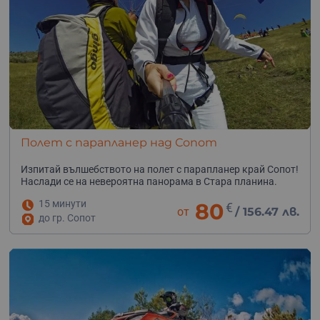
Полет с парапланер над Сопот
Изпитай вълшебството на полет с парапланер край Сопот!
Наслади се на невероятна панорама в Стара планина.
15 минути
80
€
от
/
156.47 лв.
до гр. Сопот