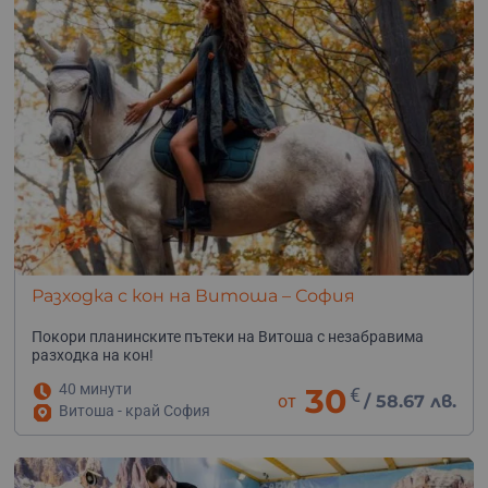
Разходка с кон на Витоша – София
Покори планинските пътеки на Витоша с незабравима
разходка на кон!
40 минути
30
€
от
/
58.67 лв.
Витоша - край София