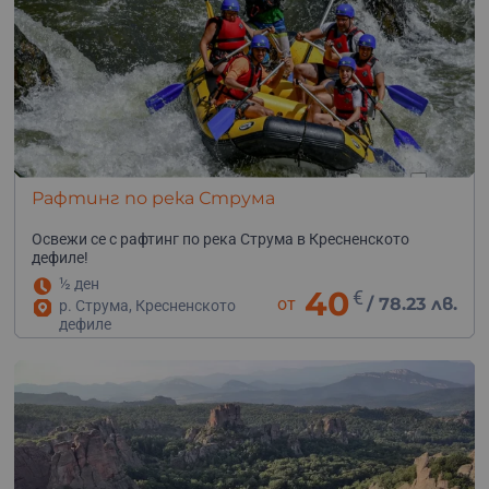
Рафтинг по река Струма
Освежи се с рафтинг по река Струма в Кресненското
дефиле!
½ ден
40
€
от
/
78.23 лв.
р. Струма, Кресненското
дефиле