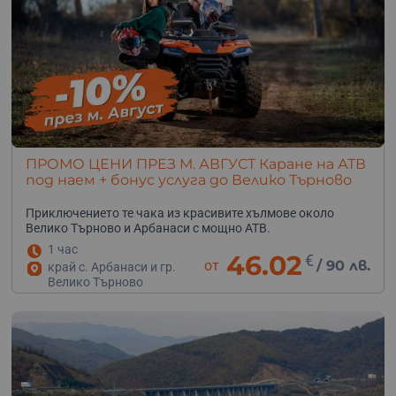
ПРОМО ЦЕНИ ПРЕЗ М. АВГУСТ Каране на АТВ
под наем + бонус услуга до Велико Търново
Приключението те чака из красивите хълмове около
Велико Търново и Арбанаси с мощно АТВ.
1 час
46.02
€
от
/
90 лв.
край с. Арбанаси и гр.
Велико Търново