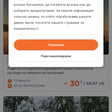
всички бисквитки, да откажете всички или да
изберете предпочитания. За повече информация
относно начина, по който обработваме вашите
данни, моля, посетете нашата страница за
поверителност.
Приемам
Персонализиране
Издигане с балон край Белоградчик
Издигни се над Белоградчишките скали с балон и се
наслади на невероятни панорами!
10 минути
30
€
от
/
58.67 лв.
до гр. Белоградчик