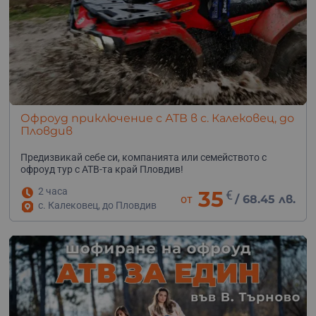
Офроуд приключение с АТВ в с. Калековец, до
Пловдив
Предизвикай себе си, компанията или семейството с
офроуд тур с АТВ-та край Пловдив!
2 часа
35
€
от
/
68.45 лв.
с. Калековец, до Пловдив