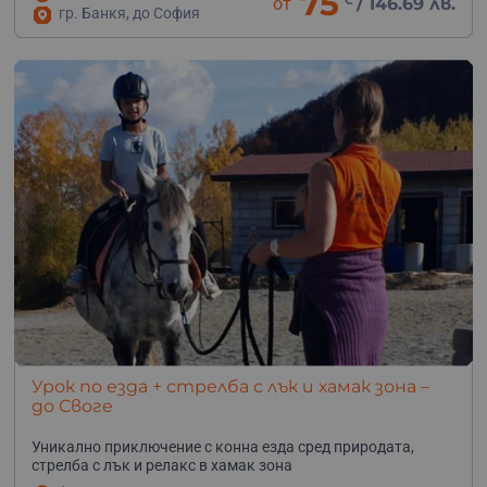
75
от
/
146.69 лв.
гр. Банкя, до София
Урок по езда + стрелба с лък и хамак зона –
до Своге
Уникално приключение с конна езда сред природата,
стрелба с лък и релакс в хамак зона