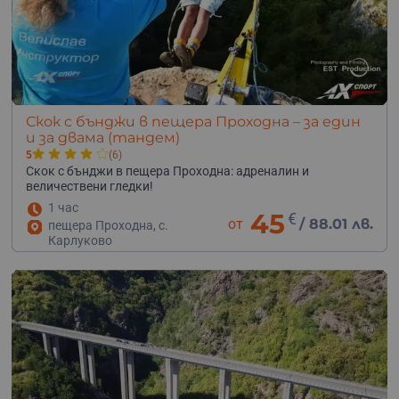
Скок с бънджи в пещера Проходна – за един
и за двама (тандем)
5
(6)
Скок с бънджи в пещера Проходна: адреналин и
величествени гледки!
1 час
45
€
от
/
88.01 лв.
пещера Проходна, с.
Карлуково