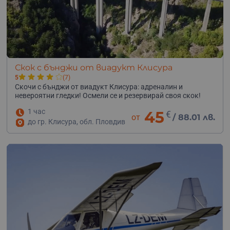
Скок с бънджи от виадукт Клисура
5
(7)
Скочи с бънджи от виадукт Клисура: адреналин и
невероятни гледки! Осмели се и резервирай своя скок!
1 час
45
€
от
/
88.01 лв.
до гр. Клисура, обл. Пловдив