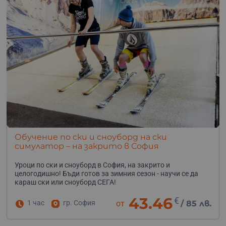
Обучение по ски и сноуборд на ски
симулатор – на закрито в София
Уроци по ски и сноуборд в София, на закрито и
целогодишно! Бъди готов за зимния сезон - научи се да
караш ски или сноуборд СЕГА!
43.46
€
1 час
гр. София
от
/
85 лв.