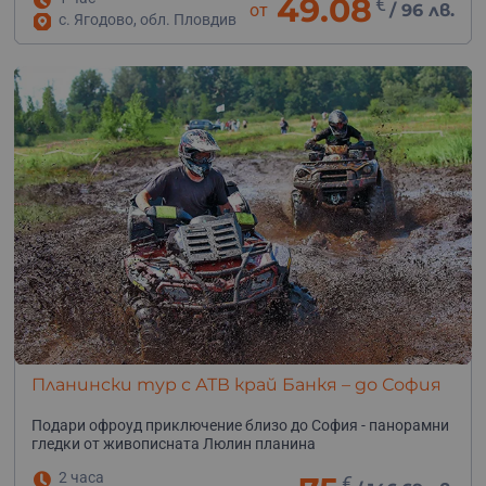
49.08
€
от
/
96 лв.
с. Ягодово, обл. Пловдив
Планински тур с АТВ край Банкя – до София
Подари офроуд приключение близо до София - панорамни
гледки от живописната Люлин планина
2 часа
€