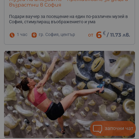
възрастни в София
Подари ваучер за посещение на един по-различен музей в
София, стимулиращ въображението и ума
6
€
1 час
гр. София, център
от
/
11.73 лв.
започни чат