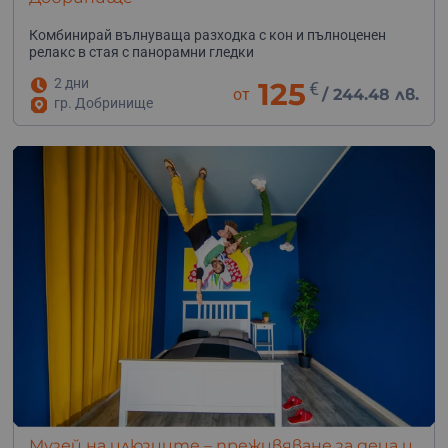
Комбинирай вълнуваща разходка с кон и пълноценен
релакс в стая с панорамни гледки
2 дни
125
€
от
/
244.48 лв.
гр. Добринище
Музей на илюзиите – преживяване за деца и