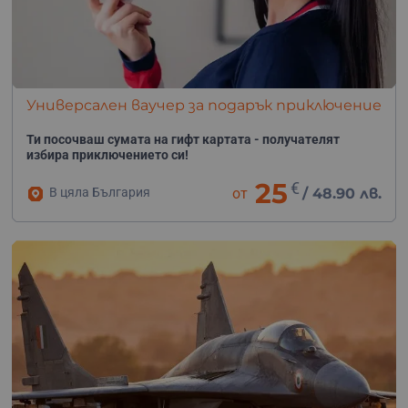
Универсален ваучер за подарък приключение
Ти посочваш сумата на гифт картата - получателят
избира приключението си!
25
€
В цяла България
от
/
48.90 лв.