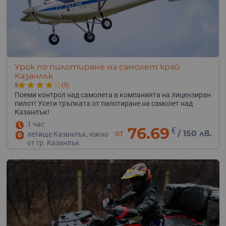
Урок по пилотиране на самолет край
Казанлък
5
(5)
Поеми контрол над самолета в компанията на лицензиран
пилот! Усети тръпката от пилотиране на самолет над
Казанлък!
1 час
76.69
€
от
/
150 лв.
летище Казанлък, южно
от гр. Казанлък