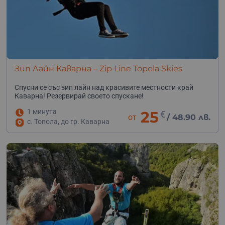
Зип Лайн Каварна – Zip Line Topola Skies
Спусни се със зип лайн над красивите местности край
Каварна! Резервирай своето спускане!
1 минута
25
€
от
/
48.90 лв.
с. Топола, до гр. Каварна