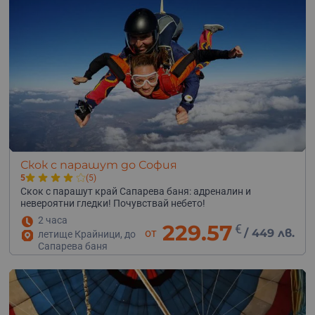
Скок с парашут до София
5
(5)
Скок с парашут край Сапарева баня: адреналин и
невероятни гледки! Почувствай небето!
2 часа
229.57
€
от
/
449 лв.
летище Крайници, до
Сапарева баня