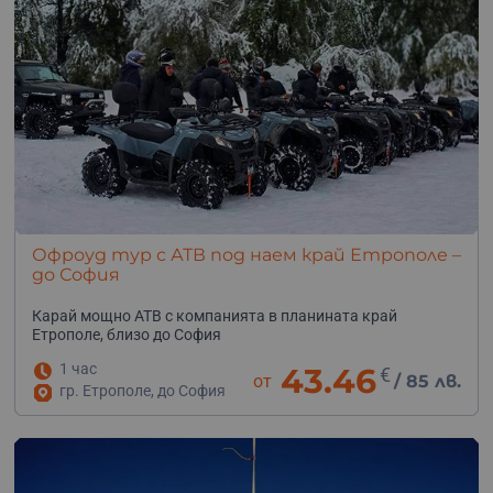
Офроуд тур с АТВ под наем край Етрополе –
до София
Карай мощно АТВ с компанията в планината край
Етрополе, близо до София
1 час
43.46
€
от
/
85 лв.
гр. Етрополе, до София