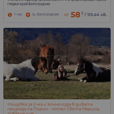
гледки край Белоградчик
58
€
1 час
гр. Белоградчик
от
/
113.44 лв.
Нощувка за 2-ма и конна езда в дивата
природа на Пирин – хотел Света Марина,
Добринище