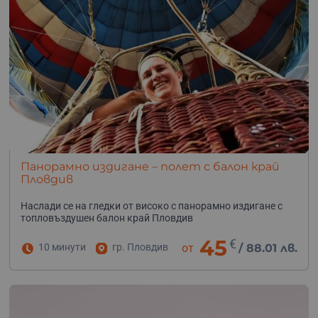
Панорамно издигане – полет с балон край
Пловдив
Наслади се на гледки от високо с панорамно издигане с
топловъздушен балон край Пловдив
45
€
10 минути
гр. Пловдив
от
/
88.01 лв.