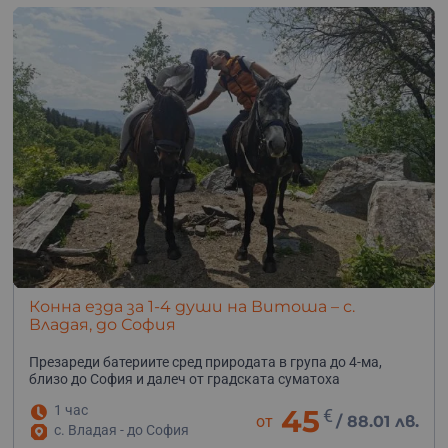
Конна езда за 1-4 души на Витоша – с.
Владая, до София
Презареди батериите сред природата в група до 4-ма,
близо до София и далеч от градската суматоха
1 час
45
€
от
/
88.01 лв.
с. Владая - до София