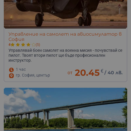
Управление на самолет на авиосимулатор в
София
4
(5)
Управлявай боен самолет на военна мисия - почувствай се
пилот. Твоят втори пилот ще бъде професионален
инструктор.
1 час
20.45
€
от
/
40 лв.
гр. София, център