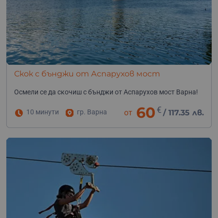
Скок с бънджи от Аспарухов мост
Осмели се да скочиш с бънджи от Аспарухов мост Варна!
60
€
10 минути
гр. Варна
от
/
117.35 лв.