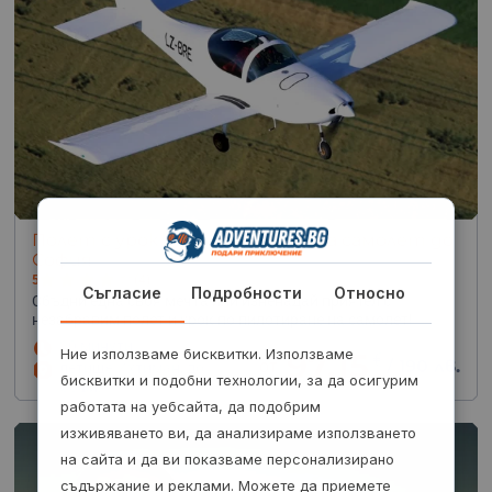
Полет с урок по пилотиране на самолет до
София
5
(4)
Съгласие
Подробности
Относно
Сбъдни една своя мечта или изненадай приятел с
незабравим полет и урок по пилотиране на самолет!
20 минути
Ние използваме бисквитки. Използваме
97.15
€
от
/
190 лв.
летище Ихтиман, до
бисквитки и подобни технологии, за да осигурим
София
работата на уебсайта, да подобрим
изживяването ви, да анализираме използването
на сайта и да ви показваме персонализирано
съдържание и реклами. Можете да приемете