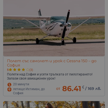
Полет със самолет и урок с Cessna 150 – до
София
5
(3)
Полети над София и усети тръпката от пилотирането!
Запази своя авиационен урок!
20 минути
86.41
€
от
/
169 лв.
летище Ихтиман, до
София