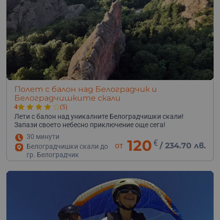
Полет с балон над Белоградчик и
Белоградчишките скали
4
(5)
Лети с балон над уникалните Белоградчишки скали!
Запази своето небесно приключение още сега!
30 минути
120
€
от
/
234.70 лв.
Белоградчишки скали до
гр. Белоградчик