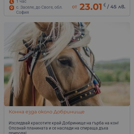
1 час
23.01
€
от
/
45 лв.
с. Заселе, до Своге, обл.
София
Конна езда около Добринище
Изследвай красотите край Добринище на гърба на кон!
Опознай планината и се наслади на спираща дъха
природа!