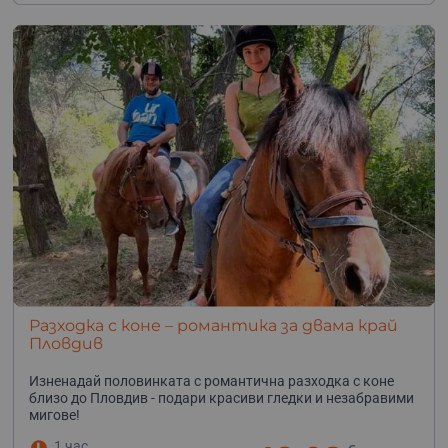
Разходка с коне – романтика за двама край
Пловдив
Изненадай половинката с романтична разходка с коне
близо до Пловдив - подари красиви гледки и незабравими
мигове!
1 час