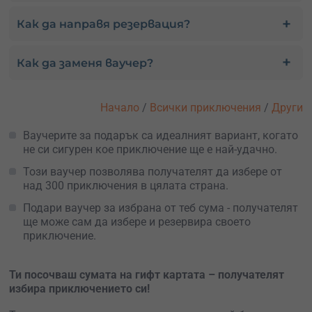
250
€
Как да направя резервация?
Универсален ваучер за 250€
488.95 лв.
300
€
Как да заменя ваучер?
Универсален ваучер за 300€
586.75 лв.
350
€
Начало
/
Всички приключения
/
Други
Универсален ваучер за 350€
684.55 лв.
Ваучерите за подарък са идеалният вариант, когато
400
€
не си сигурен кое приключение ще е най-удачно.
Универсален ваучер за 400€
782.33 лв.
Този ваучер позволява получателят да избере от
450
€
над 300 приключения в цялата страна.
Универсален ваучер за 450€
880.12 лв.
Подари ваучер за избрана от теб сума - получателят
500
ще може сам да избере и резервира своето
€
Универсален ваучер за 500€
приключение.
977.92 лв.
Ти посочваш сумата на гифт картата – получателят
избира приключението си!