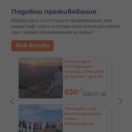
Подобни преживявания
Избери едно от стотиците преживявания, или
вземи гифт карта и остави получателя да избере
сам - имаме преживявания за всеки!
виж всички
Каякинг в Гърция
ане
-10
/
275
€
7 лв.
537.85 лв.
Полет с балон над
и
Белоградчик и
Белоградчишките
скали