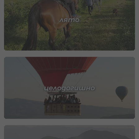
лято
целодогишно