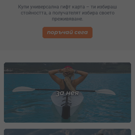
Купи универсална гифт карта – ти избираш
стойността, а получателят избира своето
преживяване.
поръчай сега
за нея