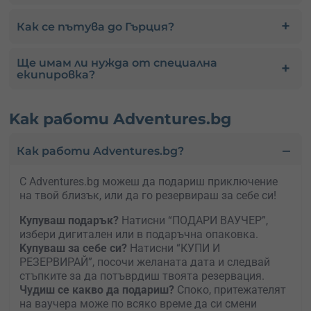
Как се пътува до Гърция?
Ще имам ли нужда от специална
екипировка?
Kак работи Adventures.bg
Как работи Adventures.bg?
С Adventures.bg можеш да подариш приключение
на твой близък, или да го резервираш за себе си!
Купуваш подарък?
Натисни “ПОДАРИ ВАУЧЕР”,
избери дигитален или в подаръчна опаковка.
Kупуваш за себе си?
Натисни “КУПИ И
РЕЗЕРВИРАЙ”, посочи желаната дата и следвай
стъпките за да потъврдиш твоята резервация.
Чудиш се какво да подариш?
Споко, притежателят
на ваучера може по всяко време да си смени