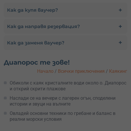
Как да купя ваучер?
Как да направя резервация?
Как да заменя ваучер?
Диапорос те зове!
Начало
/
Всички приключения
/
Каякинг
Обиколи с каяк кристалните води около о. Диапорос
и открий скрити плажове
Наслади се на вечери с лагерен огън, споделени
истории и звуци на вълните
Овладей основни техники по гребане и баланс в
реални морски условия