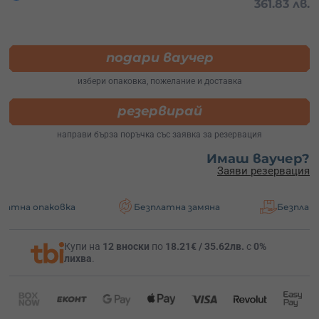
361.83 лв.
подари ваучер
избери опаковка, пожелание и доставка
резервирай
направи бърза поръчка със заявка за резервация
Имаш ваучер?
Заяви резервация
овка
Безплатна замяна
Безплатна доставк
Купи на
12 вноски
по
18.21€ / 35.62лв.
с
0%
лихва
.