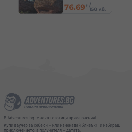
120
€
/
234.70 лв.
 лв.
В Adventures.bg те чакат стотици приключения!
Kупи ваучер за себе си – или изненадай близък! Ти избираш
приключението, а получателя – датата.