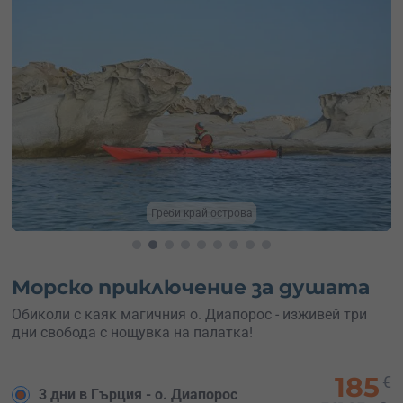
Техники за гребане
Морско приключение за душата
Обиколи с каяк магичния о. Диапорос - изживей три
дни свобода с нощувка на палатка!
185
€
3 дни в Гърция - о. Диапорос