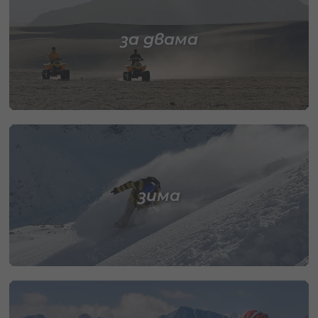
за двама
зима