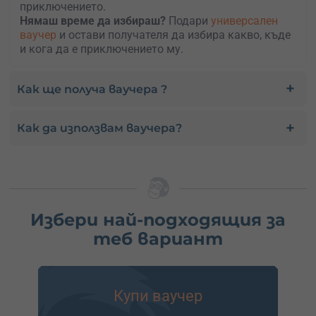
приключението.
Нямаш време да избираш?
Подари
универсален
ваучер
и остави получателя да избира какво, къде
и кога да е приключението му.
Как ще получа ваучера ?
Как да използвам ваучера?
Избери най-подходящия за
теб вариант
Купи ваучер