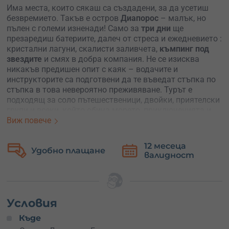
Има места, които сякаш са създадени, за да усетиш
безвремието. Такъв е остров
Диапорос
– малък, но
пълен с големи изненади! Само за
три дни
ще
презаредиш батериите, далеч от стреса и ежедневието :
кристални лагуни, скалисти заливчета,
къмпинг под
звездите
и смях в добра компания. Не се изисква
никакъв предишен опит с каяк – водачите и
инструкторите са подготвени да те въведат стъпка по
стъпка в това невероятно преживяване. Турът е
подходящ за соло пътешественици, двойки, приятелски
групи и всеки, който обича морето, приключенията и
къмпингуването. Може да е
Виж повече
перфектният подарък
за
рожден ден, годишнина, завършване или за приятел,
който има нужда от „рестарт“.
12 месеца
Безплатна
валидност
замяна
Преживяването започва в ранната сутрин на
първия
ден
, когато потегляте от България и се отправяте към
ръкава
Ситония
на
Халкидики
. Нощувките са
в
къмпинг
– всичко необходимо като палатка, чувал и
шалте може да бъде осигурено при предварителна
Условия
заявка. След кратка почивка и разгрявка идва
Къде
моментът да влезеш в каяка и да започне истинското