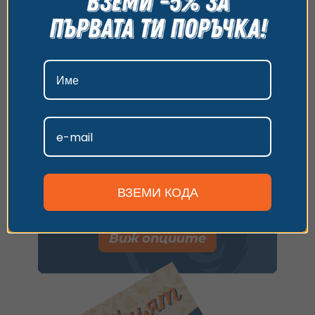
изберете предпочитания. За повече информация
Виж опциите
относно начина, по който обработваме вашите
данни, моля, посетете нашата страница за
поверителност.
Плати с ваучер
Приемам
Имаш универсален ваучер
иливаучер за друго преживяване?
Персонализиране
Въведи кода и следвай стъпките,
за да заявиш резервация.
ВЗЕМИ КОДА
Имаш код за отстъпка? Използвай го по
време на плащането.
Виж опциите