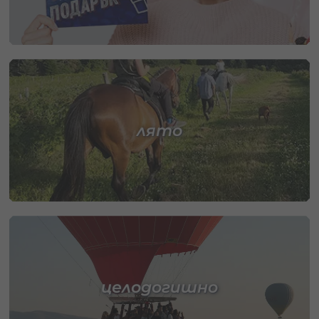
лято
целодогишно