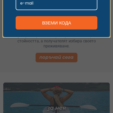
Персонализиране
Не знаеш дали ще се хареса
ВЗЕМИ КОДА
?
Купи универсална гифт карта – ти избираш
стойността, а получателят избира своето
преживяване.
поръчай сега
за нея