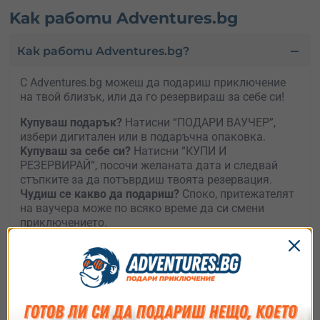
Kак работи Adventures.bg
Как работи Adventures.bg?
С Adventures.bg можеш да подариш приключение
на твой близък, или да го резервираш за себе си!
Купуваш подарък?
Натисни “ПОДАРИ ВАУЧЕР”,
избери дигитален или в подаръчна опаковка.
Kупуваш за себе си?
Натисни “КУПИ И
РЕЗЕРВИРАЙ”, посочи желаната дата и следвай
стъпките за да потъврдиш твоята резервация.
Чудиш се какво да подариш?
Споко, притежателят
на ваучера може по всяко време да си смени
приключението.
Нямаш време да избираш?
Подари
универсален
ваучер
и остави получателя да избира какво, къде
и кога да е приключението му.
Как ще получа ваучера ?