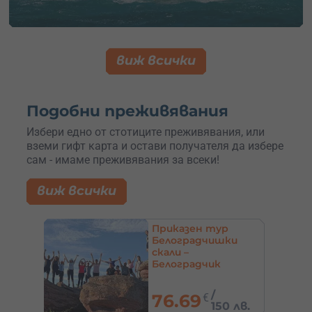
виж всички
Подобни преживявания
Избери едно от стотиците преживявания, или
вземи гифт карта и остави получателя да избере
сам - имаме преживявания за всеки!
виж всички
а и
Приказен тур
Белоградчишки
да на
скали –
Белоградчик
,
/
76.69
€
8 лв.
150 лв.