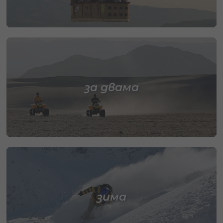
за двама
зима