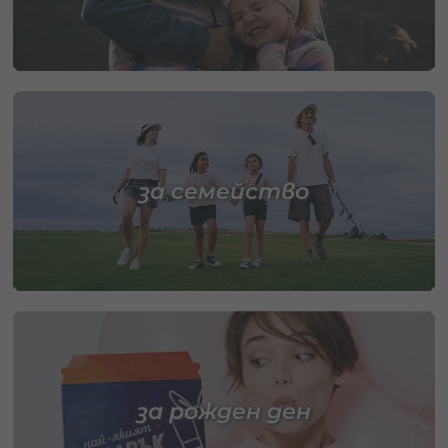
за семейство
за рожден ден