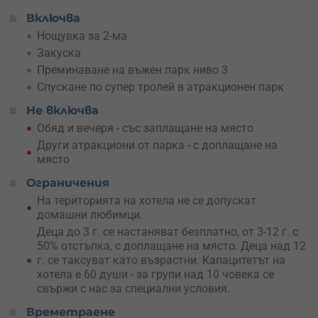
допълнително легло за дете.
Включва
Ваучерът ти осигурява
нощувка в стая за двама,
Нощувка за 2-ма
закуска и посещение на атракционния парк “Не се
Закуска
отказвай”
.
Преминаване на въжен парк ниво 3
Атракциите са
два въжени парка
, алпийска стена, два
Спускане по супер тролей в атракционен парк
тролея и надуваем замък за най-малките. Малкият
Не включва
въжен парк е за деца от 5-6 г. до 11-12 г., и е
комбиниран с тролей 35 метра. Големият атракционен
Обяд и вечеря - със заплащане на място
парк се състои от
тролей 55 метра
и алпийска стена с
Други атракциони от парка - с доплащане на
четири нива на трудност от начинаещи ентусиасти до
място
силно напреднали.
Ограничения
Избягай от ежедневието и се потопи в дивата природа.
На територията на хотела не се допускат
Предизвикай себе си и си подари едно незабравимо
домашни любимци.
преживяване далеч от града.
Деца до 3 г. се настаняват безплатно, от 3-12 г. с
50% отстъпка, с доплащане на място. Деца над 12
г. се таксуват като възрастни. Капацитетът на
хотела е 60 души - за групи над 10 човека се
свържи с нас за специални условия.
Времетраене