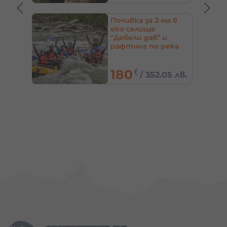
коло
Почивка за 2-ма в
ките
еко селище
“Дебели даб” и
рафтинг по река
Струма
180
€
0 лв.
/
352.05 лв.