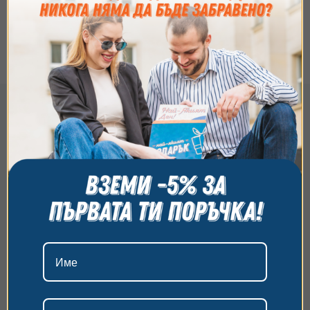
Как да използвам ваучера?
Съгласие
Подробности
Относно
Ние използваме бисквитки. Използваме
бисквитки и подобни технологии, за да осигурим
работата на уебсайта, да подобрим
изживяването ви, да анализираме използването
на сайта и да ви показваме персонализирано
съдържание и реклами. Можете да приемете
всички бисквитки, да откажете всички или да
изберете предпочитания. За повече информация
относно начина, по който обработваме вашите
данни, моля, посетете нашата страница за
поверителност.
Приемам