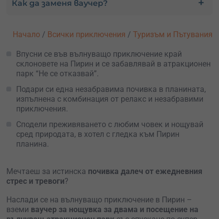
Как да заменя ваучер?
Начало
/
Всички приключения
/
Туризъм и Пътувания
Впусни се във вълнуващо приключение край
склоновете на Пирин и се забавлявай в атракционен
парк “Не се отказвай”.
Подари си една незабравима почивка в планината,
изпълнена с комбинация от релакс и незабравими
приключения.
Сподели преживяването с любим човек и нощувай
сред природата, в хотел с гледка към Пирин
планина.
Мечтаеш за истинска
почивка далеч от ежедневния
стрес и тревоги
?
Наслади се на вълнуващо приключение в Пирин –
вземи
ваучер за нощувка за двама и посещение на