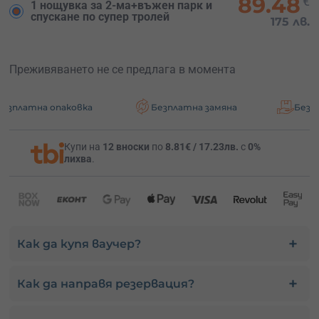
89.48
€
1 нощувка за 2-ма+въжен парк и
спускане по супер тролей
175 лв.
Преживяването не се предлага в момента
опаковка
Безплатна замяна
Безплатна дост
Купи на
12 вноски
по
8.81€ / 17.23лв.
с
0%
лихва
.
Как да купя ваучер?
Как да направя резервация?