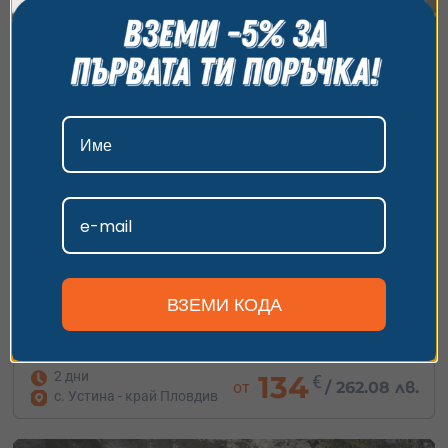
всички бисквитки, да откажете всички или да
изберете предпочитания. За повече информация
относно начина, по който обработваме вашите
данни, моля, посетете нашата страница за
поверителност.
Приемам
Персонализиране
Нощувка в „Юстина Вилас“ с включено
приключение до Пловдив
ВЗЕМИ КОДА
Бягство от града с доза адреналин, природа и романтика
– резервирай сега!
2 дни
134
€
от
/
262.08 лв.
с. Устина - край Пловдив