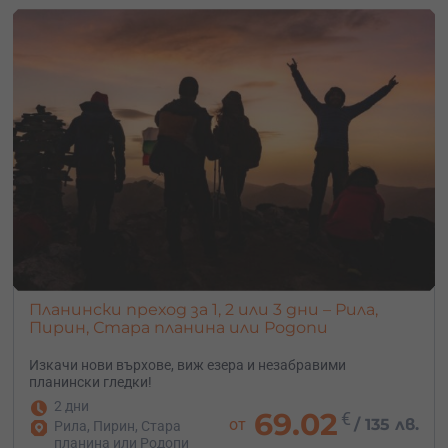
Планински преход за 1, 2 или 3 дни – Рила,
Пирин, Стара планина или Родопи
Изкачи нови върхове, виж езера и незабравими
планински гледки!
2 дни
69.02
€
от
/
135 лв.
Рила, Пирин, Стара
планина или Родопи