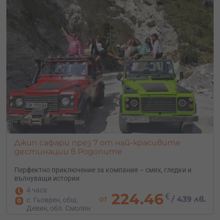
Джип сафари през 7 от най-красивите
дестинации в Родопите
Перфектно приключение за компания – смях, гледки и
вълнуващи истории
4 часа
224.46
€
от
/
439 лв.
с. Гьоврен, общ.
Девин, обл. Смолян