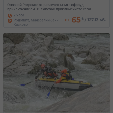
Опознай Родопите от различен ъгъл с офроуд
приключение с АТВ. Започни приключението сега!
2 часа
65
€
от
/
127.13 лв.
Родопите, Минерални бани
Хасково