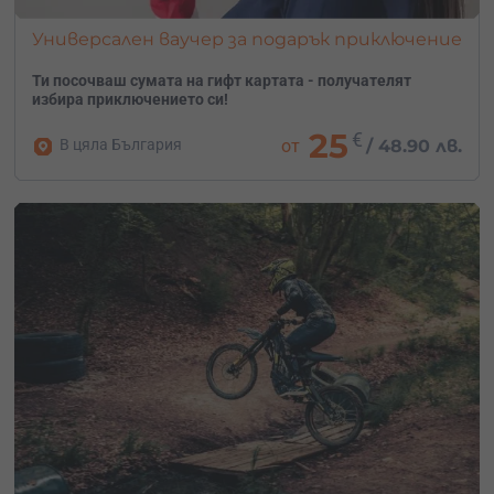
Универсален ваучер за подарък приключение
Ти посочваш сумата на гифт картата - получателят
избира приключението си!
25
€
В цяла България
от
/
48.90 лв.