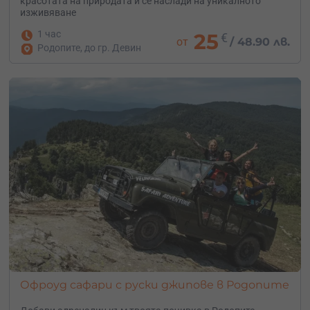
красотата на природата и се наслади на уникалното
изживяване
1 час
25
€
от
/
48.90 лв.
Родопите, до гр. Девин
Офроуд сафари с руски джипове в Родопите