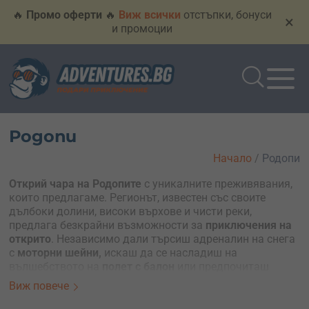
🔥
Промо оферти
🔥
Виж всички
отстъпки, бонуси
×
и промоции
Родопи
Начало
/
Родопи
Открий чара на Родопите
с уникалните преживявания,
които предлагаме. Регионът, известен със своите
дълбоки долини, високи върхове и чисти реки,
предлага безкрайни възможности за
приключения на
открито
. Независимо дали търсиш адреналин на снега
с
моторни шейни,
искаш да се насладиш на
вълшебството на
полет с балон
или предпочиташ
разходка сред природата, Родопите имат всичко това и
Виж повече
още повече.