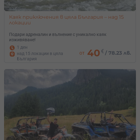
Каяк приключения в цяла България – над 15
локации
Подари адреналин и вълнение с уникално каяк
изживяване!
1 ден
40
€
от
/
78.23 лв.
над 15 локации в цяла
България