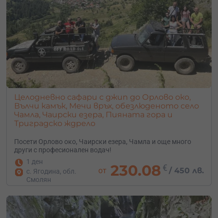
Целодневно сафари с джип до Орлово око,
Вълчи камък, Мечи връх, обезлюденото село
Чамла, Чаирски езера, Пияната гора и
Триградско ждрело
Посети Орлово око, Чаирски езера, Чамла и още много
други с професионален водач!
1 ден
230.08
€
от
/
450 лв.
с. Ягодина, обл.
Смолян