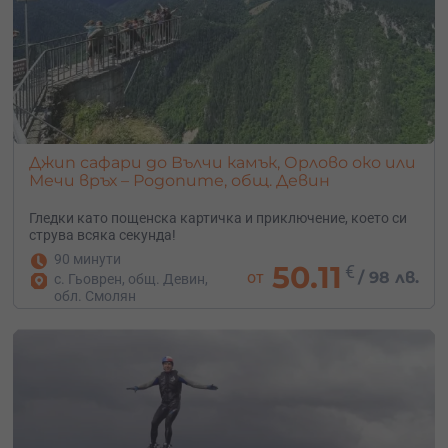
Джип сафари до Вълчи камък, Орлово око или
Мечи връх – Родопите, общ. Девин
Гледки като пощенска картичка и приключение, което си
струва всяка секунда!
90 минути
50.11
€
от
/
98 лв.
с. Гьоврен, общ. Девин,
обл. Смолян