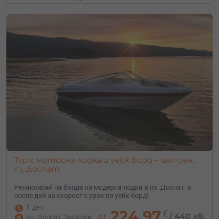
Тур с моторна лодка и уейк борд – цял ден,
яз. Доспат
Релаксирай на борда на модерна лодка в яз. Доспат, а
после дай на скорост с урок по уейк борд!
1 ден
224.97
€
от
/
440 лв.
яз. Доспат, Западни