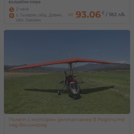
вълшебни езера
2 часа
93.06
€
от
/
182 лв.
с. Гьоврен, общ. Девин,
обл. Смолян
Полет с моторен делтапланер в Родопите
над Велинград