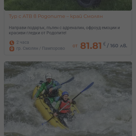
Тур с АТВ в Родопите – край Смолян
Направи подарък, пълен с адреналин, офроуд емоции и
красиви гледки от Родопите!
2 часа
81.81
€
от
/
160 лв.
гр. Смолян / Пампорово