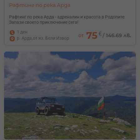
Рафтинг по река Арда
Рафтинг по река Арда - адреналин и красота в Родопите.
Запази своето приключение сега!
1 ден
75
€
от
/
146.69 лв.
р. Арда,от яз. Бели Извор