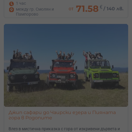
1 час
71.58
€
от
/
140 лв.
между гр. Смолян и
Пампорово
Джип сафари до Чаирски езера и Пияната
гора в Родопите
Влез в мистична приказка с гора от изкривени дървета и