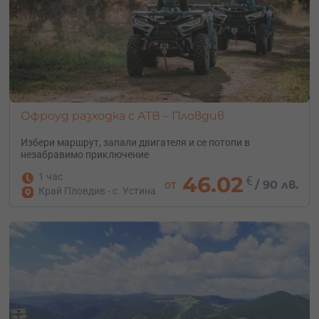
Офроуд разходка с АТВ – Пловдив
Избери маршрут, запали двигателя и се потопи в
незабравимо приключение
1 час
46.02
€
от
/
90 лв.
Край Пловдив - с. Устина