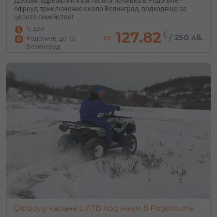
Добави адреналин към твоята почивка в Родопите -
офроуд приключение около Велинград, подходящо за
цялото семейство!
½ ден
127.82
€
от
/
250 лв.
Родопите, до гр.
Велинград
Офроуд каране с АТВ под наем в Родопите