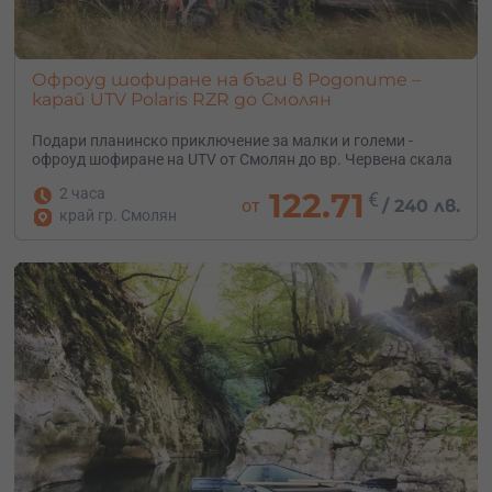
Офроуд шофиране на бъги в Родопите –
карай UTV Polaris RZR до Смолян
Подари планинско приключение за малки и големи -
офроуд шофиране на UTV от Смолян до вр. Червена скала
2 часа
122.71
€
от
/
240 лв.
край гр. Смолян