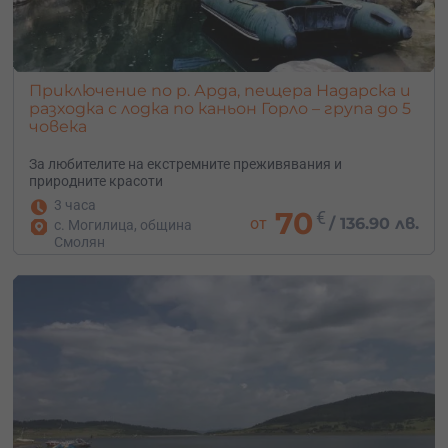
Приключение по р. Арда, пещера Надарска и
разходка с лодка по каньон Горло – група до 5
човека
За любителите на екстремните преживявания и
природните красоти
3 часа
70
€
от
/
136.90 лв.
с. Могилица, община
Смолян