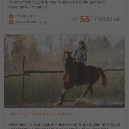
Полети с мото делтапланер високо в облаците и се
наслади на Родопите
10 минути
55
€
от
/
107.57 лв.
до гр. Велинград
Преход с коне край Девин
Разходка с кон в сърцето на Родопите край Девин! Открий