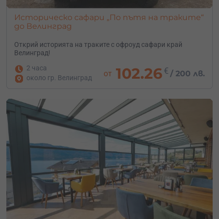
Историческо сафари „По пътя на траките“
до Велинград
Открий историята на траките с офроуд сафари край
Велинград!
2 часа
102.26
€
от
/
200 лв.
около гр. Велинград