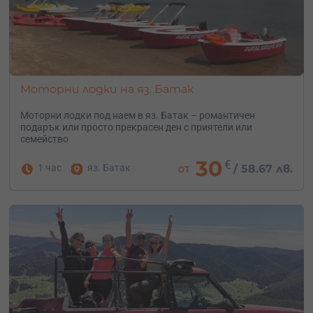
Моторни лодки на яз. Батак
Моторни лодки под наем в яз. Батак – романтичен
подарък или просто прекрасен ден с приятели или
семейство
30
€
1 час
яз. Батак
от
/
58.67 лв.