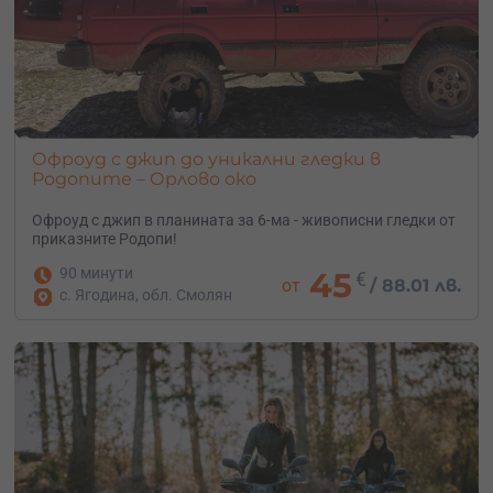
Офроуд с джип до уникални гледки в
Родопите – Орлово око
Офроуд с джип в планината за 6-ма - живописни гледки от
приказните Родопи!
90 минути
45
€
от
/
88.01 лв.
с. Ягодина, обл. Смолян