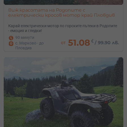
Виж красотата на Родопите с
електрически кросов мотор край Пловдив
Карай електрически мотор по горските пътеки в Родопите
- емоция и гледки!
90 минути
51.08
€
от
/
99.90 лв.
с. Марково - до
Пловдив