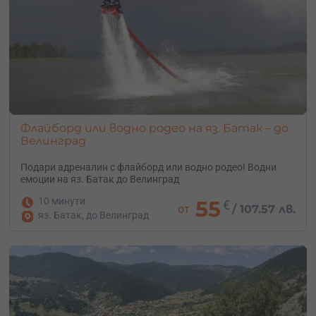
Флайборд или водно родео на яз. Батак – до
Велинград
Подари адреналин с флайборд или водно родео! Водни
емоции на яз. Батак до Велинград
10 минути
55
€
от
/
107.57 лв.
яз. Батак, до Велинград