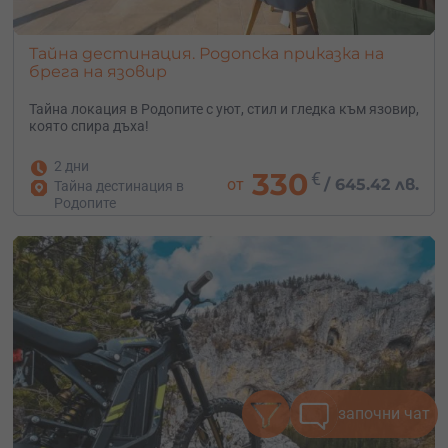
Тайна дестинация. Родопска приказка на
брега на язовир
Тайна локация в Родопите с уют, стил и гледка към язовир,
която спира дъха!
2 дни
330
€
от
/
645.42 лв.
Тайна дестинация в
Родопите
започни чат