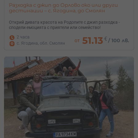
Разходка с джип до Орлово око или други
дестинации – с. Ягодина, до Смолян
Открий дивата красота на Родопите с джип разходка -
сподели емоцията с приятели или семейство!
2 часа
51.13
€
от
/
100 лв.
с. Ягодина, обл. Смолян