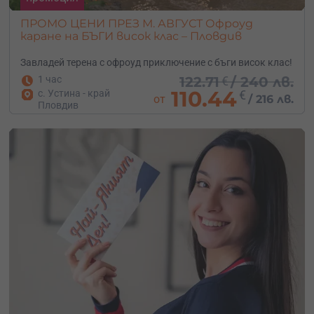
ПРОМО ЦЕНИ ПРЕЗ М. АВГУСТ Офроуд
каране на БЪГИ висок клас – Пловдив
Завладей терена с офроуд приключение с бъги висок клас!
1 час
122.71
€
/
240 лв.
110.44
с. Устина - край
€
от
/
216 лв.
Пловдив