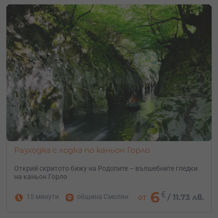
Разходка с лодка по каньон Горло
Открий скритото бижу на Родопите – вълшебните гледки
на каньон Горло
6
€
15 минути
община Смолян
от
/
11.73 лв.