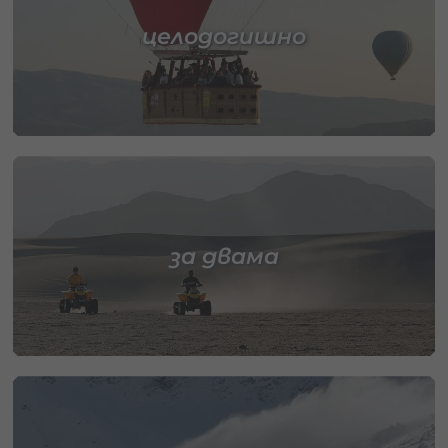
целодогишно
за двама