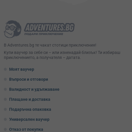
В Adventures.bg те чакат стотици приключения!
Kупи ваучер за себе си – или изненадай близък! Ти избираш
приключението, а получателя – датата.
Моят ваучер
Въпроси и отговори
Валидност и удължаване
Плащане и доставка
Подаръчна опаковка
Универсален ваучер
Отказ от покупка