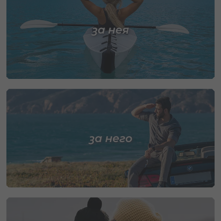
за нея
за него