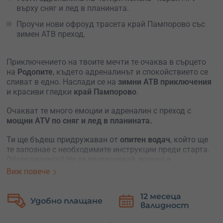
върху сняг и лед в планината.
Проучи нови офроуд трасета край Пампорово със
зимен АТВ преход.
Приключението на твоите мечти те очаква в сърцето
на
Родопите
, където адреналинът и спокойствието се
сливат в едно. Наслади се на
зимни АТВ приключения
и красиви гледки
край Пампорово
.
Очакват те много емоции и адреналин с преход с
мощни ATV по сняг и лед в планината.
Ти ще бъдеш придружаван от
опитен водач
, който ще
те запознае с необходимите инструкции преди старта.
Оборудването? Не се притеснявай, всичко е
подсигурено – предоставят се
пълна екипировка
и
Виж повече
модерни машини.
12 месеца
Безп
Преживяването е за
един или двама човека
, над 16 г.
но плащане
валидност
замя
Всеки участник ще се вози сам на своето ATV, като на
разположение има две машини за клиенти.