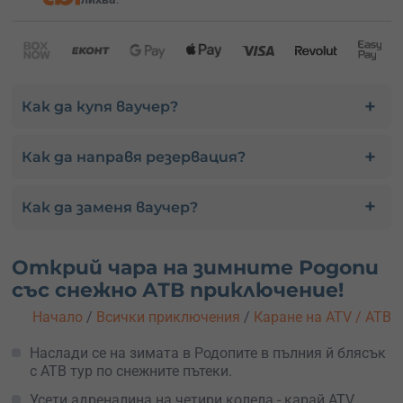
Как да купя ваучер?
Как да направя резервация?
Как да заменя ваучер?
Открий чара на зимните Родопи
със снежно АТВ приключение!
Начало
/
Всички приключения
/
Каране на ATV / АТВ
Наслади се на зимата в Родопите в пълния й блясък
с АТВ тур по снежните пътеки.
Усети адреналина на четири колела - карай ATV