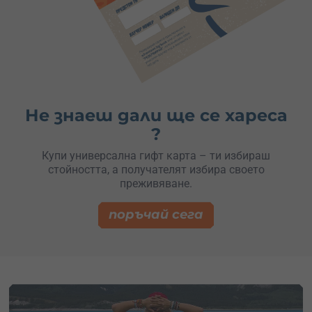
Не знаеш дали ще се хареса
?
Купи универсална гифт карта – ти избираш
стойността, а получателят избира своето
преживяване.
поръчай сега