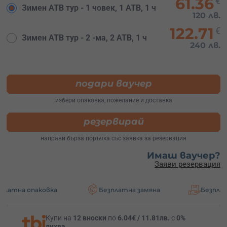
61.36
€
Зимен АТВ тур - 1 човек, 1 АТВ, 1 ч
120 лв.
122.71
€
Зимен АТВ тур - 2 -ма, 2 АТВ, 1 ч
240 лв.
подари ваучер
избери опаковка, пожелание и доставка
резервирай
направи бърза поръчка със заявка за резервация
Имаш ваучер?
Заяви резервация
аковка
Безплатна замяна
Безплатна доста
Купи на
12 вноски
по
6.04€ / 11.81лв.
с
0%
лихва
.