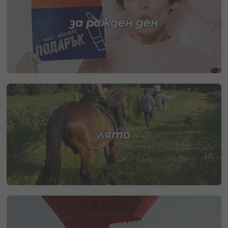
за рожден ден
лято