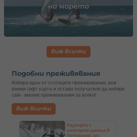
на морето
виж всички
Подобни преживявания
Избери едно от стотиците преживявания, или
вземи гифт карта и остави получателя да избере
сам - имаме преживявания за всеки!
виж всички
Офроуд с джип до
а в
уникални гледки в
Родопите –