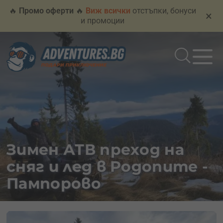
🔥
Промо оферти
🔥
Виж всички
отстъпки, бонуси
×
и промоции
Зимен АТВ преход на
сняг и лед в Родопите -
Пампорово