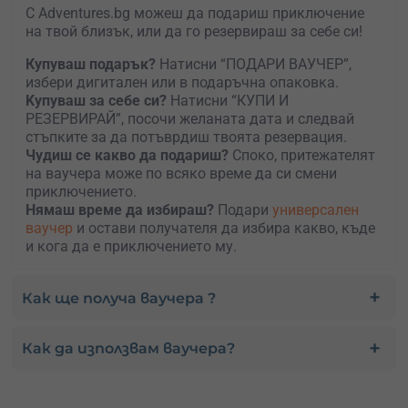
С Adventures.bg можеш да подариш приключение
на твой близък, или да го резервираш за себе си!
Купуваш подарък?
Натисни “ПОДАРИ ВАУЧЕР”,
избери дигитален или в подаръчна опаковка.
Kупуваш за себе си?
Натисни “КУПИ И
РЕЗЕРВИРАЙ”, посочи желаната дата и следвай
стъпките за да потъврдиш твоята резервация.
Чудиш се какво да подариш?
Споко, притежателят
на ваучера може по всяко време да си смени
приключението.
Нямаш време да избираш?
Подари
универсален
ваучер
и остави получателя да избира какво, къде
и кога да е приключението му.
Как ще получа ваучера ?
Как да използвам ваучера?