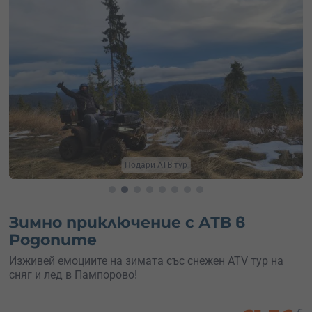
дари АТВ тур
Сподели 
Зимно приключение с АТВ в
Родопите
Изживей емоциите на зимата със снежен ATV тур на
сняг и лед в Пампорово!