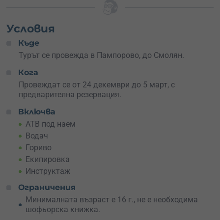
Подари (си)
незабравим преход с АТВ
до най-
завладяващите
гледки край Пампорово
, по
снежните
Условия
офроуд маршрути
на Родопите!
Къде
Турът се провежда в Пампорово, до Смолян.
Кога
Провеждат се от 24 декември до 5 март, с
предварителна резервация.
Включва
АТВ под наем
Водач
Гориво
Екипировка
Инструктаж
Ограничения
Минималната възраст е 16 г., не е необходима
шофьорска книжка.