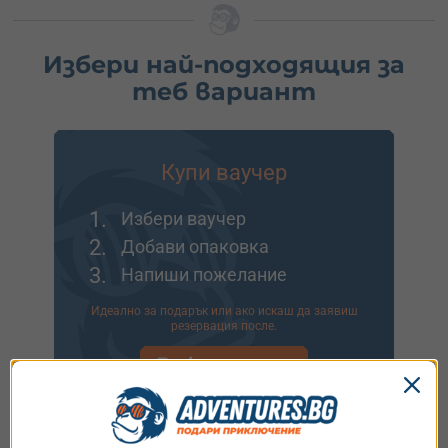
Избери най-подходящия за
теб вариант
Купи ваучер
1.
Избери ваучер
2.
Добави опаковка
3.
Напиши пожелание
Идеално за подарък или ако искаш да заявиш
резервация после.
Виж опциите