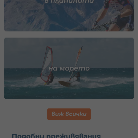
в планината
на морето
виж всички
Подобни преживявания