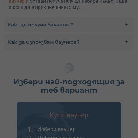
ваучер
и остави получателя да избира какво, къде
и кога да е приключението му.
Как ще получа ваучера ?
Как да използвам ваучера?
Избери най-подходящия за
теб вариант
Купи ваучер
1.
Избери ваучер
Добави опаковка