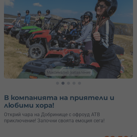
ние
Усети мощността
В компанията на приятели и
любими хора!
Открий чара на Добринище с офроуд АТВ
приключение! Започни своята емоция сега!