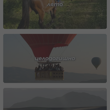
лято
целодогишно