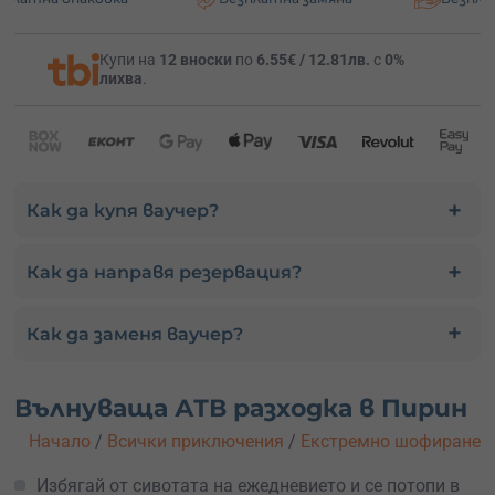
Купи на
12 вноски
по
6.55€ / 12.81лв.
с
0%
лихва
.
Как да купя ваучер?
Как да направя резервация?
Как да заменя ваучер?
Вълнуваща АТВ разходка в Пирин
Начало
/
Всички приключения
/
Екстремно шофиране
Избягай от сивотата на ежедневието и се потопи в