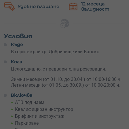
12 месеца
Безплатн
притеснявай! На разположение са квалифицирани
лащане
валидност
замяна
инструктори, които бързо ще ти покажат всичко, което
е необходимо да знаеш.
Разходката протича по живописни маршрути, които
откриват магически гледки и ще останат в сърцето ти
Условия
завинаги. Преживяването е напълно подходящо за
Къде
всеки, независимо от възраст или ниво на опитност.
В горите край гр. Добринище или Банско.
Не позволявай на забързаното ежедневие да те държи
Кога
далеч от планината!
Целогодишно, с предварителна резервация.
Зимни месеци (от 01.10. до 30.04.) от 10:00-16:30 ч.
Летни месеци (от 01.05. до 30.09.) от 10:00-20:00 ч.
Включва
АТВ под наем
Квалифициран инструктор
Брифинг и инструктаж
Паркиране