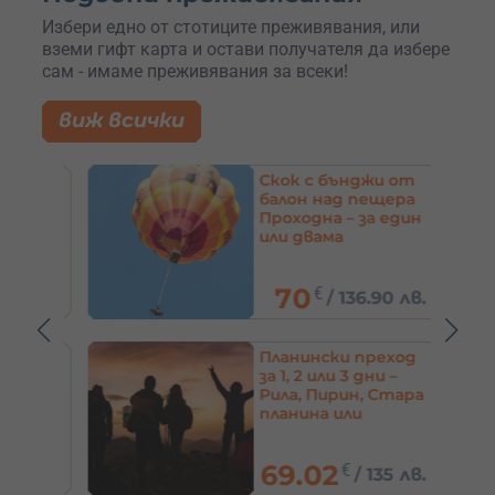
Избери едно от стотиците преживявания, или
вземи гифт карта и остави получателя да избере
сам - имаме преживявания за всеки!
виж всички
 в
Скок с бънджи от
 за
балон над пещера
тни –
Проходна – за един
или двама
70
€
/
136.90 лв.
 лв.
-4
Планински преход
ша –
за 1, 2 или 3 дни –
София
Рила, Пирин, Стара
планина или
Родопи
69.02
€
1 лв.
/
135 лв.