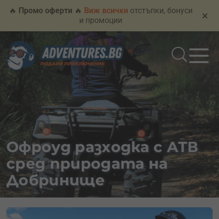
🔥
Промо оферти
🔥
Виж всички
отстъпки, бонуси
×
и промоции
Офроуд разходка с АТВ
сред природата на
Добринище