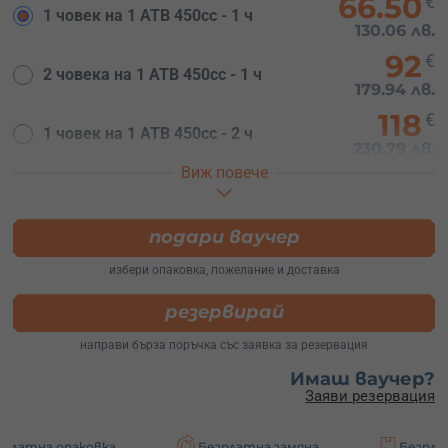
66.50
€
1 човек на 1 АТВ 450cc - 1 ч
130.06 лв.
92
€
2 човека на 1 АТВ 450cc - 1 ч
179.94 лв.
118
€
1 човек на 1 АТВ 450cc - 2 ч
230.79 лв.
Виж повече
143.50
€
2 човека на 1 АТВ 450cc - 2 ч
280.66 лв.
подари ваучер
избери опаковка, пожелание и доставка
резервирай
направи бърза поръчка със заявка за резервация
Имаш ваучер?
Заяви резервация
аковка
Безплатна замяна
Безплатна достав