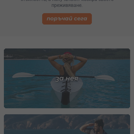
преживяване.
поръчай сега
за нея