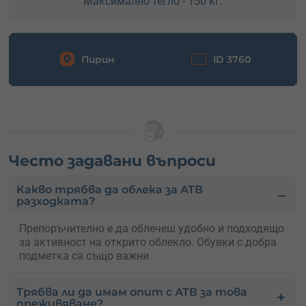
Максимално тегло - 150 кг.
Пирин
ID 3760
Често задавани въпроси
Какво трябва да облека за АТВ
разходката?
Препоръчително е да облечеш удобно и подходящо
за активност на открито облекло. Обувки с добра
подметка са също важни.
Трябва ли да имам опит с АТВ за това
преживяване?