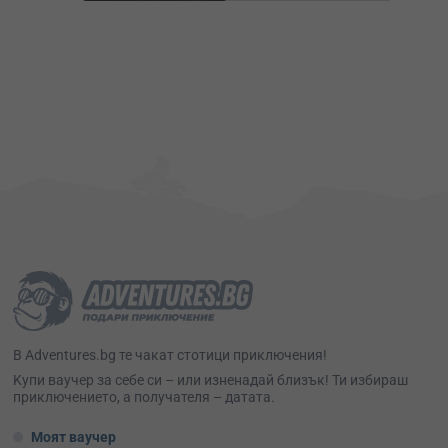
В Adventures.bg те чакат стотици приключения!
Kупи ваучер за себе си – или изненадай близък! Ти избираш
приключението, а получателя – датата.
Моят ваучер