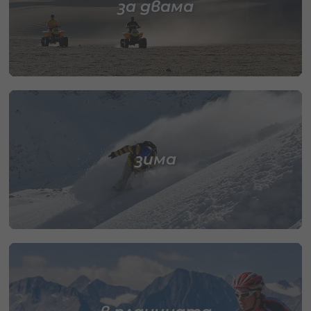
за двама
зима