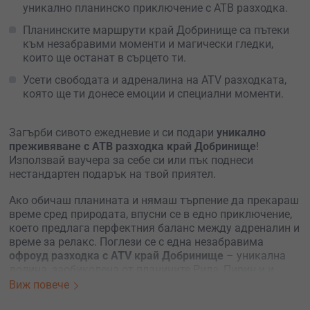
уникално планинско приключение с АТВ разходка.
Планинските маршрути край Добринище са пътеки
към незабравими моменти и магически гледки,
които ще останат в сърцето ти.
Усети свободата и адреналина на ATV разходката,
която ще ти донесе емоции и специални моменти.
Загърби сивото ежедневие и си подари
уникално
преживяване с АТВ разходка край Добринище
!
Използвай ваучера за себе си или пък поднеси
нестандартен подарък на твой приятел.
Ако обичаш планината и нямаш търпение да прекараш
време сред природата, впусни се в едно приключение,
което предлага перфектния баланс между адреналин и
време за релакс. Поглези се с една незабравима
офроуд разходка с ATV край Добринище
– уникална
долина, заобиколена от планините Рила, Пирин и и
Родопите.
Виж повече
Ако нямаш опит в управляването на АТВ – не се