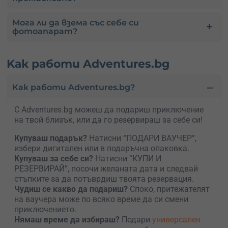
Мога ли да взема със себе си
фотоапарат?
Kак работи Adventures.bg
Как работи Adventures.bg?
С Adventures.bg можеш да подариш приключение
на твой близък, или да го резервираш за себе си!
Купуваш подарък?
Натисни “ПОДАРИ ВАУЧЕР”,
избери дигитален или в подаръчна опаковка.
Kупуваш за себе си?
Натисни “КУПИ И
РЕЗЕРВИРАЙ”, посочи желаната дата и следвай
стъпките за да потъврдиш твоята резервация.
Чудиш се какво да подариш?
Споко, притежателят
на ваучера може по всяко време да си смени
приключението.
Нямаш време да избираш?
Подари
универсален