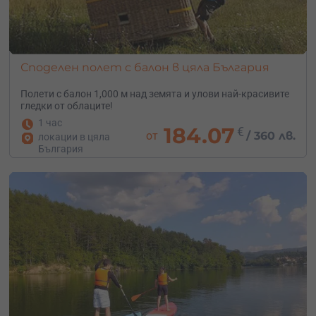
Споделен полет с балон в цяла България
Полети с балон 1,000 м над земята и улови най-красивите
гледки от облаците!
1 час
184.07
€
от
/
360 лв.
локации в цяла
България