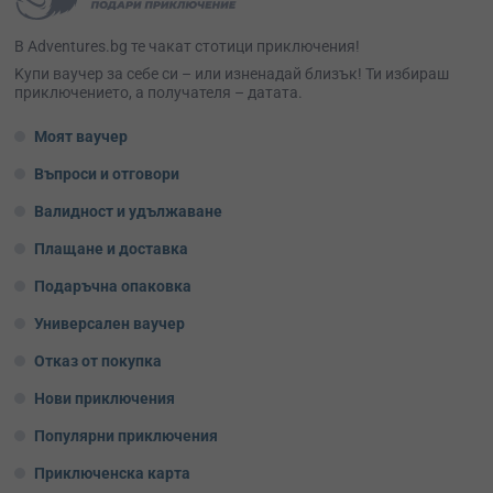
В Adventures.bg те чакат стотици приключения!
Kупи ваучер за себе си – или изненадай близък! Ти избираш
приключението, а получателя – датата.
Моят ваучер
Въпроси и отговори
Валидност и удължаване
Плащане и доставка
Подаръчна опаковка
Универсален ваучер
Отказ от покупка
Нови приключения
Популярни приключения
Приключенска карта