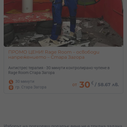
ПРОМО ЦЕНИ! Rage Room – освободи
напрежението – Стара Загора
Антистрес терапия - 30 минути контролирано чупене в
Rage Room Стара Загора
30 минути
30
€
от
/
58.67 лв.
гр. Стара Загора
Изборът на подходящ подарък вече не е трудна задача