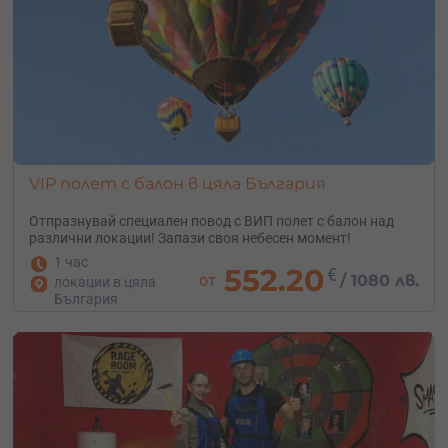
VIP полет с балон в цяла България
Отпразнувай специален повод с ВИП полет с балон над
различни локации! Запази своя небесен момент!
1 час
552.20
€
от
/
1080 лв.
локации в цяла
България