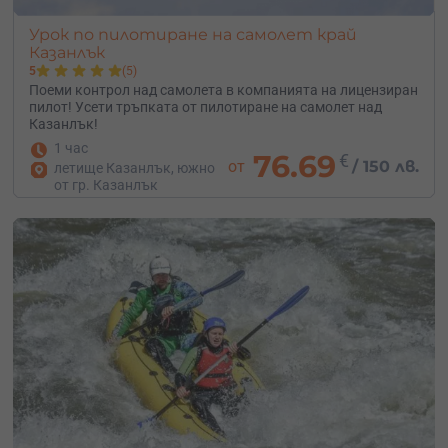
Урок по пилотиране на самолет край
Казанлък
5
(5)
Поеми контрол над самолета в компанията на лицензиран
пилот! Усети тръпката от пилотиране на самолет над
Казанлък!
1 час
76.69
€
от
/
150 лв.
летище Казанлък, южно
от гр. Казанлък