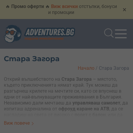
🔥
Промо оферти
🔥
Виж всички
отстъпки, бонуси
×
и промоции
Стара Загора
Начало
/
Стара Загора
Открий вълшебството на
Стара Загора
– мястото,
където приключенията нямат край. Тук можеш да
разгърнеш крилете на мечтите си, като се впуснеш в
едни от най-вълнуващите преживявания в България.
Независимо дали мечтаеш да
управляваш самолет
, да
изпиташ адреналина от
офроуд каране на АТВ
, да се
насладиш на света от високо с
полет с балон
, или да
изпиташ свободата с
мотоделтапланер
, Стара Загора
Виж повече
те кани да превърнеш мечтите си в реалност.