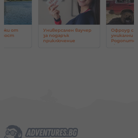
от
Универсален ваучер
Офроуд с джип д
за подарък
уникални гледки 
приключение
Родопите - Орло
око