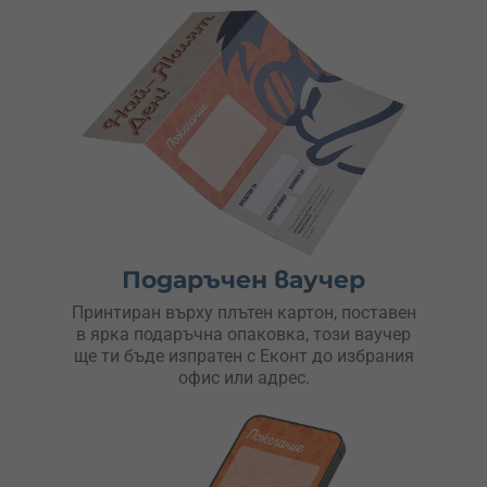
Подаръчен ваучер
Принтиран върху плътен картон, поставен
в ярка подаръчна опаковка, този ваучер
ще ти бъде изпратен с Еконт до избрания
офис или адрес.