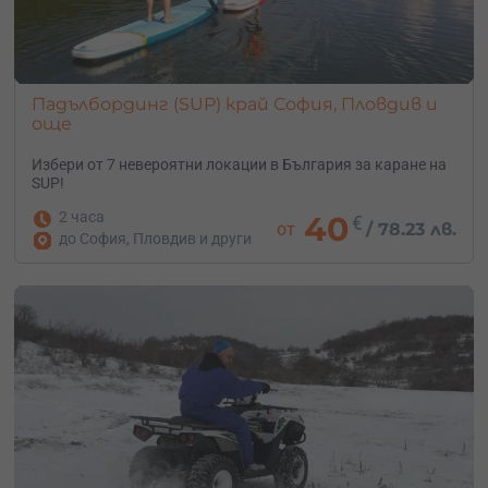
Падълбординг (SUP) край София, Пловдив и
още
Избери от 7 невероятни локации в България за каране на
SUP!
2 часа
40
€
от
/
78.23 лв.
до София, Пловдив и други