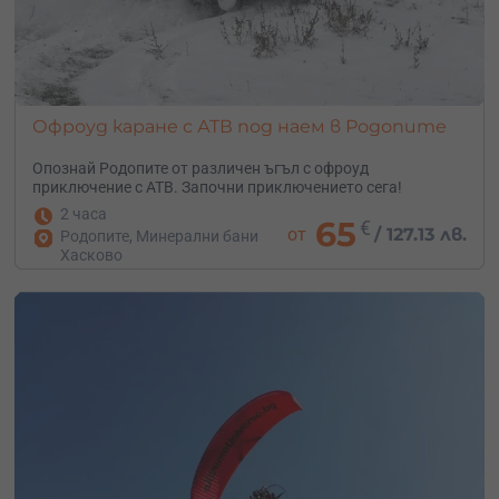
Офроуд каране с АТВ под наем в Родопите
Опознай Родопите от различен ъгъл с офроуд
приключение с АТВ. Започни приключението сега!
2 часа
65
€
от
/
127.13 лв.
Родопите, Минерални бани
Хасково