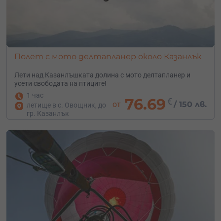
Полет с мото делтапланер около Казанлък
Лети над Казанлъшката долина с мото делтапланер и
усети свободата на птиците!
1 час
76.69
€
от
/
150 лв.
летище в с. Овощник, до
гр. Казанлък