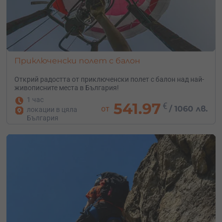
Приключенски полет с балон
Открий радостта от приключенски полет с балон над най-
живописните места в България!
1 час
541.97
€
от
/
1060 лв.
локации в цяла
България