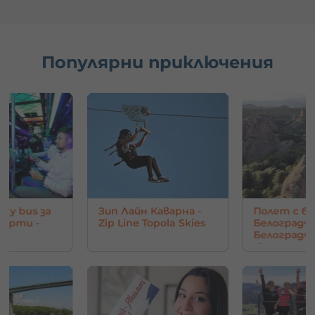
Популярни приключения
s за
Зип Лайн Каварна -
Полет с балон на
-
Zip Line Topola Skies
Белоградчик и
Белоградчишки
скали