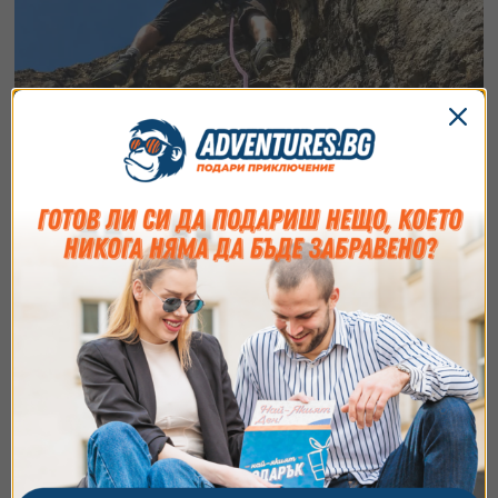
Два дни виа ферати и каньони в Централна
България
Открий Централна България по най-приключенския
възможен начин - с виа ферати, каньони и водопади!
Уикенд
135
€
от
/
264.04 лв.
с. Енина (Казанлък)
Съгласие
Подробности
Относно
Ние използваме бисквитки. Използваме
бисквитки и подобни технологии, за да осигурим
работата на уебсайта, да подобрим
изживяването ви, да анализираме използването
на сайта и да ви показваме персонализирано
съдържание и реклами. Можете да приемете