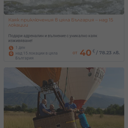
Каяк приключения в цяла България – над 15
локации
Подари адреналин и вълнение с уникално каяк
изживяване!
1 ден
40
€
от
/
78.23 лв.
над 15 локации в цяла
България