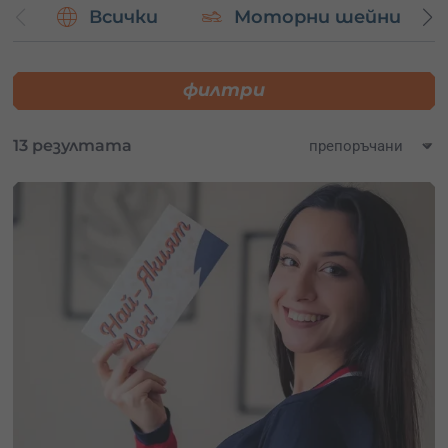
Всички
Моторни шейни
Не пропускай шанса да подариш на себе си или на
близките си незабравимо преживяване.
Избери ваучер
за подарък сега
и се впусни в приключение, което ще
помниш завинаги.
филтри
13 резултата