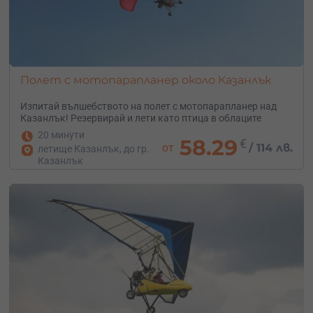
Полет с мотопарапланер около Казанлък
Изпитай вълшебството на полет с мотопарапланер над
Казанлък! Резервирай и лети като птица в облаците
20 минути
58.29
€
от
/
114 лв.
летище Казанлък, до гр.
Казанлък