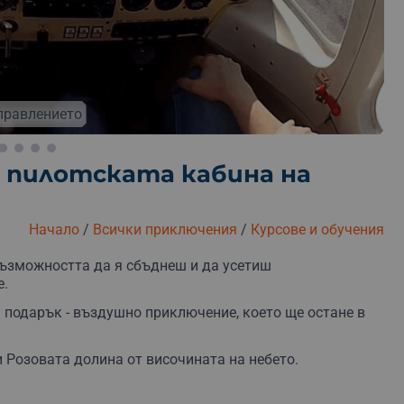
уместен самолет
Безплатна замяна
Безплатна доставка
Безпла
 пилотската кабина на
Начало
/
Всички приключения
/
Курсове и обучения
ъзможността да я сбъднеш и да усетиш
е.
 подарък - въздушно приключение, което ще остане в
 Розовата долина от височината на небето.