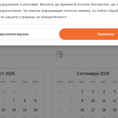
ъдържание и реклами. Можете да приемете всички бисквитки, да 
едпочитания. За повече информация относно начина, по който обр
 60 минути, според избраната опция.
ете нашата страница за поверителност.
сигурена от организатора.
ерсонализиране
Приемам
ст
2026
Септември
2026
чет.
пет.
съб.
нед.
пон.
вто.
сря.
чет.
пет.
съб.
30
31
1
2
31
1
2
3
4
5
6
7
8
9
7
8
9
10
11
12
13
14
15
16
14
15
16
17
18
19