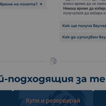
всяко време да си сме
 време на полета?
Нямаш време да изби
получателя да избира к
Как ще получа ваучер
Как да използвам ва
й-подходящия за т
Купи и резервирай