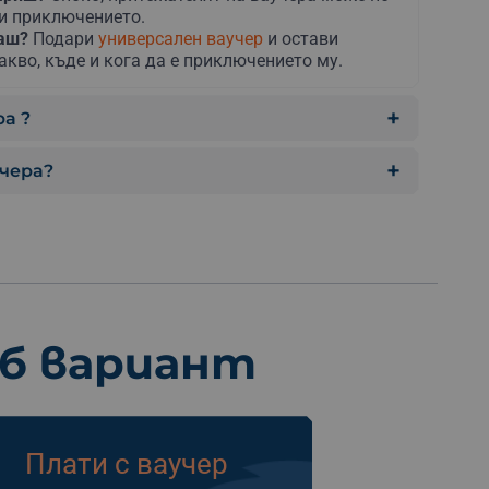
ни приключението.
раш?
Подари
универсален ваучер
и остави
акво, къде и кога да е приключението му.
а ?
учера?
еб вариант
Плати с ваучер