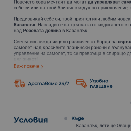
Повечето хора мечтаят да могат
да управляват сам
себе си или на твой близък въздушно приключение, 
Предизвикай себе си, твой приятел или любим човек
Казанлък
. Наслади се на тръпката от издигането в 
над
Розовата долина
в Казанлък.
Светът изглежда изцяло различен от борда на
свръх
самолет над красивите планински райони е вълнуващ
управление на самолет, то се превръща в спиращо д
цял живот!
Виж повече
Нищо не може да се сравни с емоцията, която ще из
Предизвикай себе си или подари най-екстремния под
Удобно
Доставяме 24/7
плащане
До теб ще бъде
опитен инструктор
, който ще те зап
някои основни умения и техники. Пилот-инструкторъ
включително излитане, кацане, основни маневри, ко
свръхлеката авиация в България.
Усети въздушните потоци и разбери как те влияят н
Условия
Къде
Казанлък, летище Овощ
Комбинирай урока по пилотиране с едно незабравим