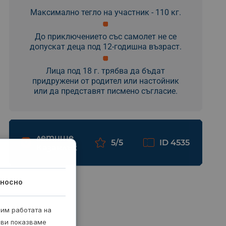
Максимално тегло на участник - 110 кг.
До приключението със самолет не се
допускат деца под 12-годишна възраст.
Лица под 18 г. трябва да бъдат
придружени от родител или настойник
или да представят писмено съгласие.
летище
5/5
ID 4535
Казанлък
носно
рим работата на
 ви показваме