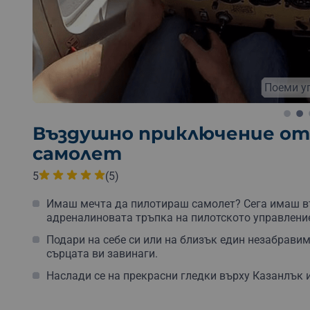
Свръхлек дв
яна
Безплатна доставка
Безплатна опаковка
Въздушно приключение от
самолет
5
(5)
Имаш мечта да пилотираш самолет? Сега имаш в
адреналиновата тръпка на пилотското управлени
Подари на себе си или на близък един незабравим
сърцата ви завинаги.
Наслади се на прекрасни гледки върху Казанлък и