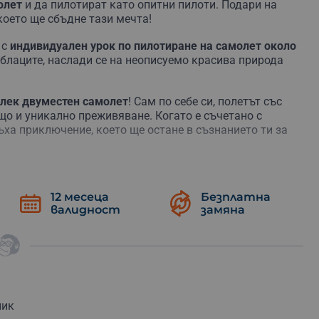
олет
и да пилотират като опитни пилоти. Подари на
което ще сбъдне тази мечта!
 с
индивидуален урок по пилотиране на самолет около
облаците, наслади се на неописуемо красива природа
лек двуместен самолет
! Сам по себе си, полетът със
о и уникално преживяване. Когато е съчетано с
ъха приключение, което ще остане в съзнанието ти за
питаш при поемане на контрола над самолета.
арък на твой приятел или любим човек.
12 месеца
Безплатна
валидност
замяна
ознае с тънкостите на пилотирането и ще ти покаже
т ще ти покаже целия процес на пилотиране,
нструкция на самолета, както и интересни факти за
а управлението над самолета.
ник
о приключение и се наслади на гледки към