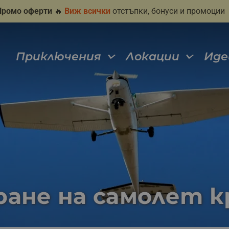
Промо оферти
🔥
Виж всички
отстъпки, бонуси и промоции
Приключения
Локации
Иде
ране на самолет к