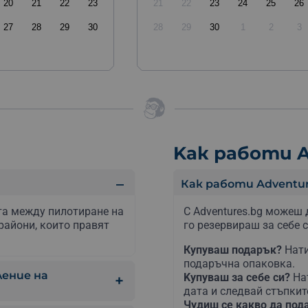
20
21
22
23
21
22
23
24
25
26
27
28
29
30
28
29
30
1
2
3
Kак работи A
Как работи Adventur
та между пилотиране на
С Adventures.bg можеш 
райони, които правят
го резервираш за себе с
Купуваш подарък?
Нати
подаръчна опаковка.
ение на
Kупуваш за себе си?
На
дата и следвай стъпкит
Чудиш се какво да по