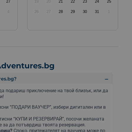
27
19
20
21
22
23
24
25
4
26
27
28
29
30
31
1
dventures.bg
es.bg?
да подариш приключение на твой близък, или да
и!
сни “ПОДАРИ ВАУЧЕР”, избери дигитален или в
тисни “КУПИ И РЕЗЕРВИРАЙ”, посочи желаната
е за да потъврдиш твоята резервация.
дариш?
Споко, притежателят на ваучера може по