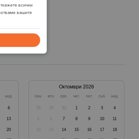
откажете всички
аботваме вашите
Октомври
2026
нед.
пон.
вто.
сря.
чет.
пет.
съб.
нед.
6
28
29
30
1
2
3
4
13
5
6
7
8
9
10
11
20
12
13
14
15
16
17
18