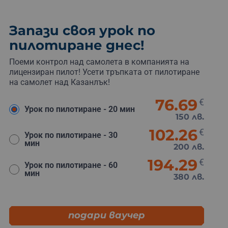
Запази своя урок по
пилотиране днес!
Поеми контрол над самолета в компанията на
лицензиран пилот! Усети тръпката от пилотиране
на самолет над Казанлък!
76.69
€
Урок по пилотиране - 20 мин
150 лв.
102.26
€
Урок по пилотиране - 30
мин
200 лв.
194.29
€
Урок по пилотиране - 60
мин
380 лв.
подари ваучер