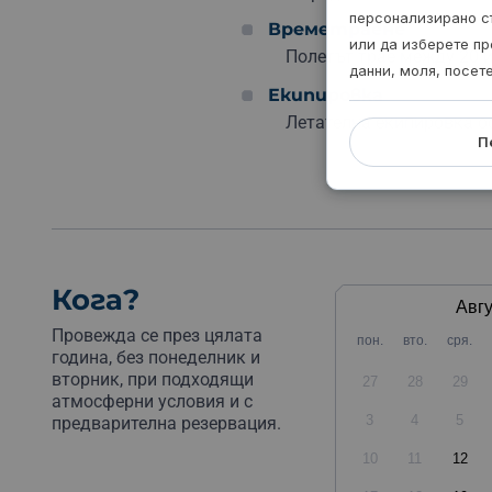
персонализирано с
Времетраене
или да изберете пр
Полетът трае между 20 и
данни, моля, посет
Екипировка
Летателна екипировка о
П
Кога?
Авгу
Провежда се през цялата
пон.
вто.
сря.
година, без понеделник и
вторник, при подходящи
27
28
29
атмосферни условия и с
3
4
5
предварителна резервация.
10
11
12