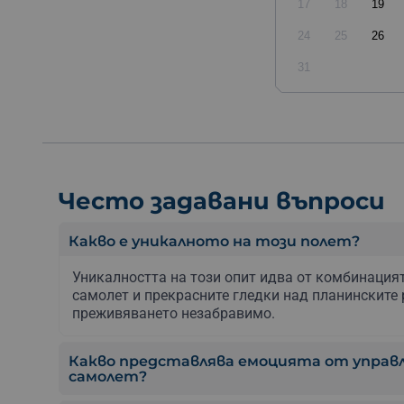
17
18
19
24
25
26
31
Често задавани въпроси
Какво е уникалното на този полет?
Уникалността на този опит идва от комбинация
самолет и прекрасните гледки над планинските 
преживяването незабравимо.
Какво представлява емоцията от управл
самолет?