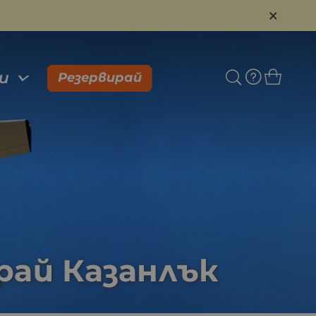
×
и
Резервирай
рай Казанлък