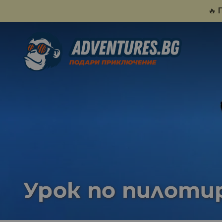
🔥
Урок по пилоти