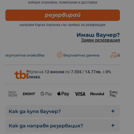
избери опаковка, пожелание и доставка
резервирай
направи бърза поръчка със заявка за резервация
Имаш ваучер?
Научи процеса на 
Заяви резервация
тна опаковка
Безплатна замяна
Безплатна дост
Купи на
12 вноски
по
7.55€ / 14.77лв.
с
0%
лихва
.
Как да купя ваучер?
Как да направя резервация?