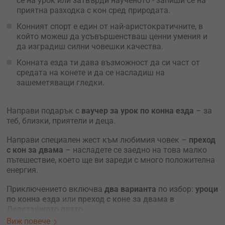
се на урок или затвърди наученото - запиши се на
приятна разходка с кон сред природата.
Конният спорт е един от най-аристократичните, в
който можеш да усъвършенстваш ценни умения и
да изградиш силни човешки качества.
Конната езда ти дава възможност да си част от
средата на конете и да се насладиш на
зашеметяващи гледки.
Направи подарък с
ваучер за урок по конна езда
– за
теб, близки, приятели и деца.
Направи специален жест към любимия човек –
преход
с кон за двама
– н
асладете се заедно на това малко
пътешествие, което ще ви зареди с много положителна
енергия.
Приключението включва
два варианта
по избор:
уроци
по конна езда
или
преход с коне за двама в
Деветашкото плато
.
Виж повече