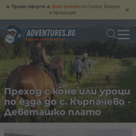
🔥
Промо оферти
🔥
Виж всички
отстъпки, бонуси
×
и промоции
Преход с коне или уроци
по езда до с. Кърпачево -
Деветашко плато