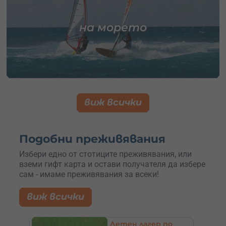
на морето
виж всички
Подобни преживявания
Избери едно от стотиците преживявания, или
вземи гифт карта и остави получателя да избере
сам - имаме преживявания за всеки!
виж всички
ване –
Летен лагер по