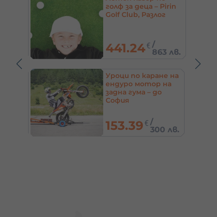
ючение
голф за деца – Pirin
пания
Golf Club, Разлог
/
441.24
€
80 лв.
863 лв.
ници и
Уроци по каране на
ендуро мотор на
задна гума – до
София
/
153.39
€
80 лв.
300 лв.