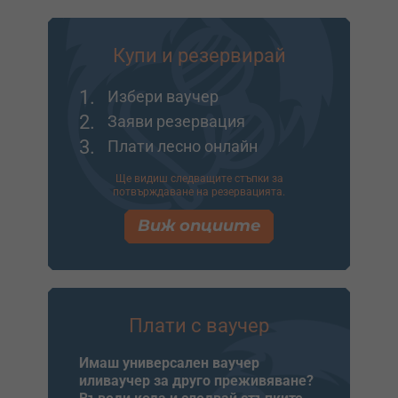
Купи и резервирай
1.
Избери ваучер
2.
Заяви резервация
3.
Плати лесно онлайн
Ще видиш следващите стъпки за
потвърждаване на резервацията.
Виж опциите
Плати с ваучер
Имаш универсален ваучер
иливаучер за друго преживяване?