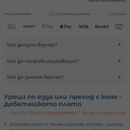
овка
Безплатна замяна
Безплатна доставк
Как да купя ваучер?
Как да направя резервация?
Как да заменя ваучер?
Уроци по езда или преход с коне -
Деветашкото плато
Начало
/
Всички приключения
/
Уроци по конна езда
Опознай конете и техния характер отблизо - запиши