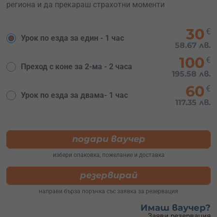
региона и да прекараш страхотни моменти
30
€
Урок по езда за един - 1 час
58.67 лв.
100
€
Преход с коне за 2-ма - 2 часа
195.58 лв.
60
€
Урок по езда за двама- 1 час
117.35 лв.
подари ваучер
избери опаковка, пожелание и доставка
резервирай
направи бърза поръчка със заявка за резервация
Имаш ваучер?
Заяви резервация