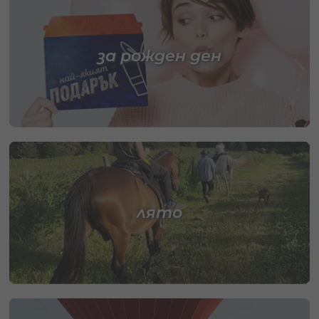
за рожден ден
лято