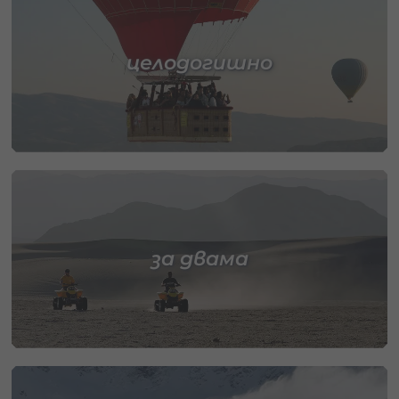
целодогишно
за двама