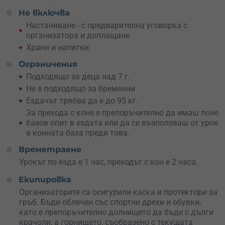
Вариант 2 – с. Кърпачево- пещера Стълбица – с.
Не включва
Кърпачево.
Настаняване - с предварителна уговорка с
Тук е необходимо да имате поне начален опит с конете
организатора и доплащане
и язденето, за да се чувствате комфортно.
Храни и напитки
Независимо на кой вид ваучер ще се спреш, ще
Ограничения
получиш несравнимо удоволствие, придобиване на
Подходящо за деца над 7 г.
опит и умения в конната езда.
Не е подходящо за бременни
Ездачът трябва да е до 95 кг.
За прехода с коне е препоръчително да имаш поне
базов опит в ездата или да се възползваш от урок
в конната база преди това.
Времетраене
Урокът по езда е 1 час, преходът с кон е 2 часа.
Екипировка
Организаторите са осигурили каска и протектори за
гръб.
Бъди облечен със спортни дрехи и обувки,
като е препоръчително долнището да бъде с дълги
крачоли, а горнището, съобразено с текущата