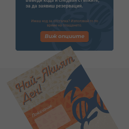
Въведи кода и следвай стъпките,
за да заявиш резервация.
Имаш код за отстъпка? Използвай го по
време на плащането.
Виж опциите