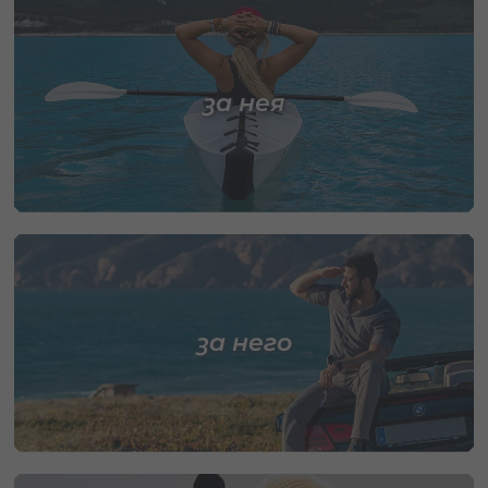
за нея
за него