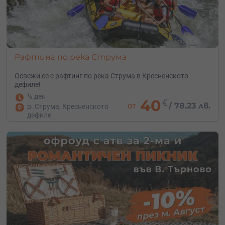
Рафтинг по река Струма
Освежи се с рафтинг по река Струма в Кресненското
дефиле!
½ ден
40
€
от
/
78.23 лв.
р. Струма, Кресненското
дефиле