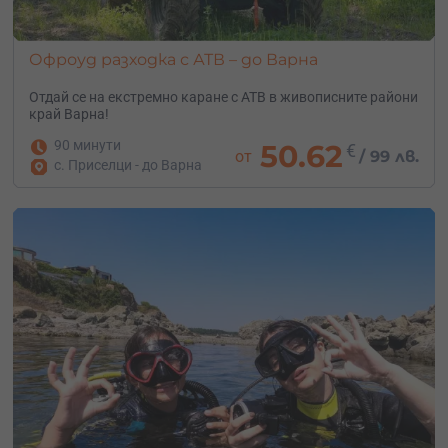
Офроуд разходка с АТВ – до Варна
Отдай се на екстремно каране с АТВ в живописните райони
край Варна!
90 минути
50.62
€
от
/
99 лв.
с. Приселци - до Варна