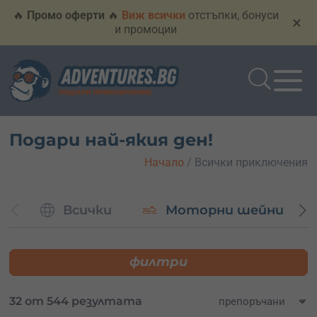
🔥
Промо оферти
🔥
Виж всички
отстъпки, бонуси
×
и промоции
Подари най-якия ден!
Начало
/
Всички приключения
Всички
Моторни шейни
филтри
32 от 544 резултата