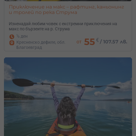
Приключение на макс – рафтинг, каньонинг
и тролей по река Струма
Изненадай любим човек с екстремни приключения на
макс по бързеите на р. Струма
½ ден
55
€
от
/
107.57 лв.
Кресненско дефиле, обл.
Благоевград