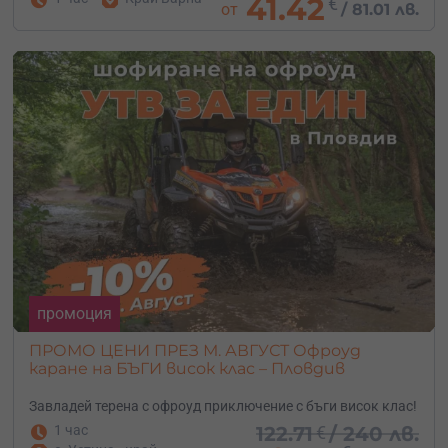
41.42
€
от
/
81.01 лв.
промоция
ПРОМО ЦЕНИ ПРЕЗ М. АВГУСТ Офроуд
каране на БЪГИ висок клас – Пловдив
Завладей терена с офроуд приключение с бъги висок клас!
1 час
122.71
€
/
240 лв.