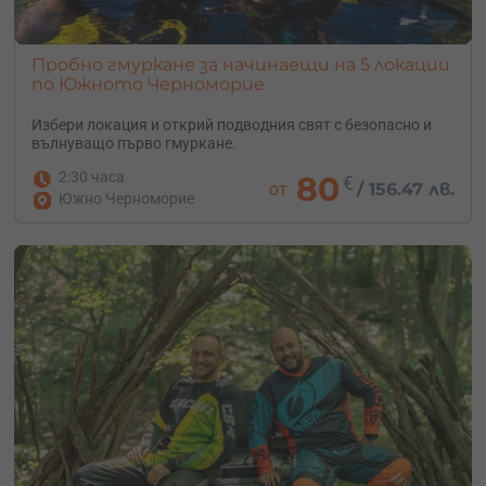
Пробно гмуркане за начинаещи на 5 локации
по Южното Черноморие
Избери локация и открий подводния свят с безопасно и
вълнуващо първо гмуркане.
2:30 часа
80
€
от
/
156.47 лв.
Южно Черноморие