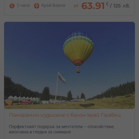
63.91
€
2 часа
Край Варна
от
/
125 лв.
Панорамно издигане с балон край Правец
Перфектният подарък за мечтатели – с
покойствие,
височина и гледки за снимане