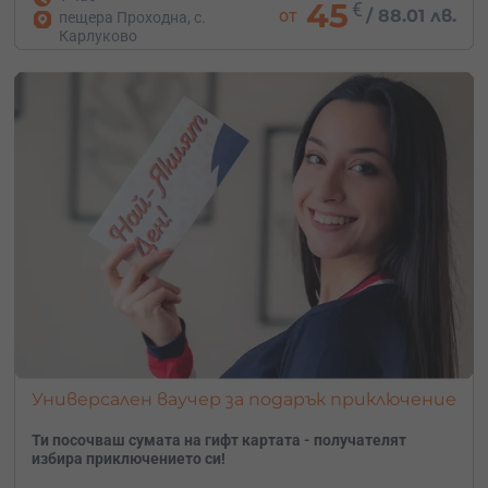
45
€
от
/
88.01 лв.
пещера Проходна, с.
Карлуково
Универсален ваучер за подарък приключение
Ти посочваш сумата на гифт картата - получателят
избира приключението си!