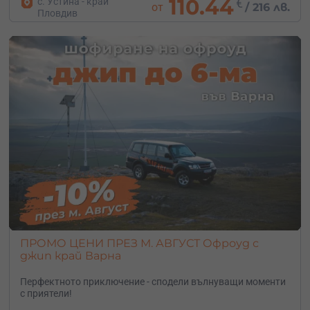
110.44
с. Устина - край
€
от
/
216 лв.
Пловдив
ПРОМО ЦЕНИ ПРЕЗ М. АВГУСТ Офроуд с
джип край Варна
Перфектното приключение - сподели вълнуващи моменти
с приятели!