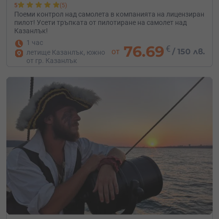
5
(5)
Поеми контрол над самолета в компанията на лицензиран
пилот! Усети тръпката от пилотиране на самолет над
Казанлък!
1 час
76.69
€
от
/
150 лв.
летище Казанлък, южно
от гр. Казанлък