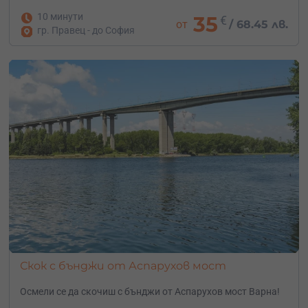
10 минути
35
€
от
/
68.45 лв.
гр. Правец - до София
Скок с бънджи от Аспарухов мост
Осмели се да скочиш с бънджи от Аспарухов мост Варна!