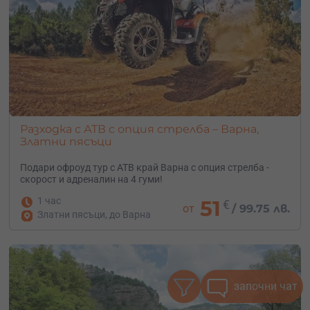
Разходка с АТВ с опция стрелба – Варна,
Златни пясъци
Подари офроуд тур с АТВ край Варна с опция стрелба -
скорост и адреналин на 4 гуми!
1 час
51
€
от
/
99.75 лв.
Златни пясъци, до Варна
започни чат