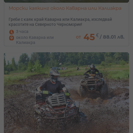
Морски каякинг около Каварна или Калиакра
Греби с каяк край Каварна или Калиакра, изследвай
красотите на Северното Черноморие!
3 часа
45
€
от
/
88.01 лв.
около Каварна или
Калиакра