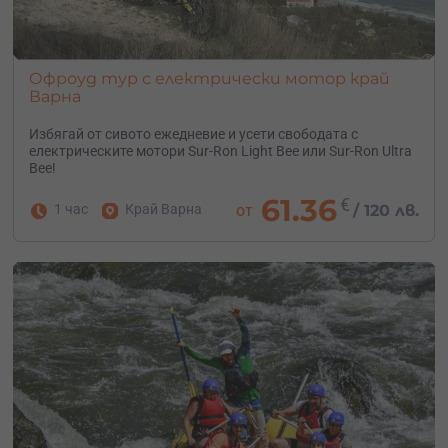
Офроуд тур с електрически мотор край
Варна
Избягай от сивото ежедневие и усети свободата с
електрическите мотори Sur-Ron Light Bee или Sur-Ron Ultra
Bee!
61.36
€
1 час
Край Варна
от
/
120 лв.