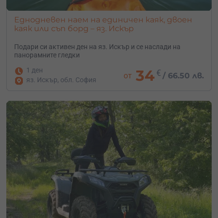
Еднодневен наем на единичен каяк, двоен
каяк или съп борд – яз. Искър
Подари си активен ден на яз. Искър и се наслади на
панорамните гледки
1 ден
34
€
от
/
66.50 лв.
яз. Искър, обл. София