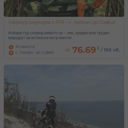
Офроуд разходка с АТВ – с. Герман, до София
Избери тур според нивото си – лек, среден или труден
маршрут за истински ентусиасти!
90 минути
76.69
€
от
/
150 лв.
с. Герман - до София