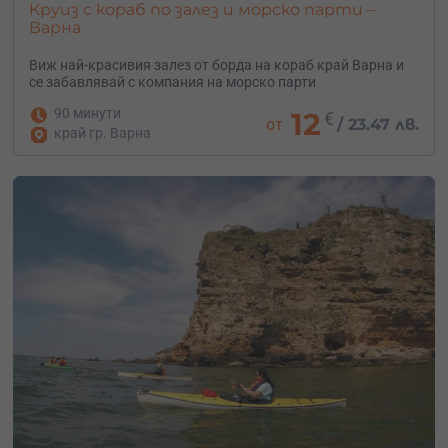
Круиз с кораб по залез и морско парти –
Варна
Виж най-красивия залез от борда на кораб край Варна и
се забавлявай с компания на морско парти
90 минути
12
€
от
/
23.47 лв.
край гр. Варна