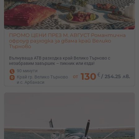
ПРОМО ЦЕНИ ПРЕЗ М. АВГУСТ Романтична
офроуд разходка за двама край Велико
Търново
Вълнуваща АТВ разходка край Велико Търново с
незабравим завършек – пикник или езда!
90 минути
130
€
от
/
254.25 лв.
Край гр. Велико Търново
и с. Арбанаси