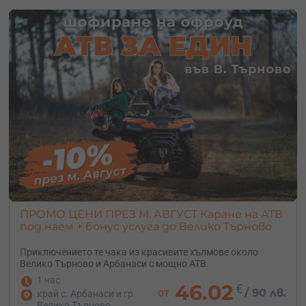
ПРОМО ЦЕНИ ПРЕЗ М. АВГУСТ Каране на АТВ
под наем + бонус услуга до Велико Търново
Приключението те чака из красивите хълмове около
Велико Търново и Арбанаси с мощно АТВ.
1 час
46.02
€
от
/
90 лв.
край с. Арбанаси и гр.
Велико Търново