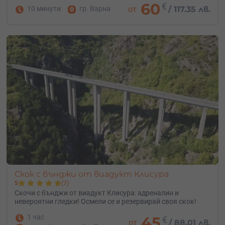
60
€
10 минути
гр. Варна
от
/
117.35 лв.
Скок с бънджи от виадукт Клисура
5
(7)
Скочи с бънджи от виадукт Клисура: адреналин и
невероятни гледки! Осмели се и резервирай своя скок!
1 час
45
€
от
/
88.01 лв.