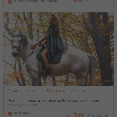
с. Войнеговци - до София
Разходка с кон на Витоша – София
Покори планинските пътеки на Витоша с незабравима
разходка на кон!
40 минути
30
€
от
/
58.67 лв.