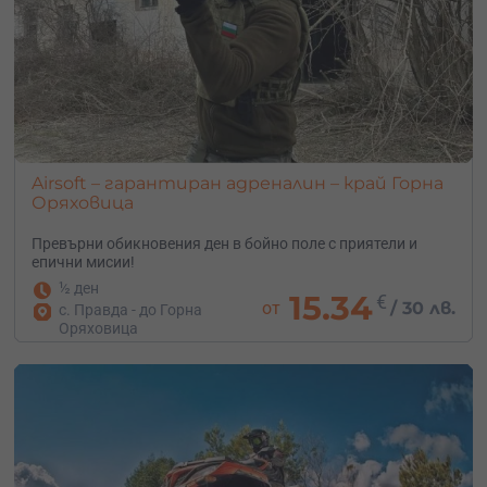
Airsoft – гарантиран адреналин – край Горна
Оряховица
Превърни обикновения ден в бойно поле с приятели и
епични мисии!
½ ден
15.34
€
от
/
30 лв.
с. Правда - до Горна
Оряховица