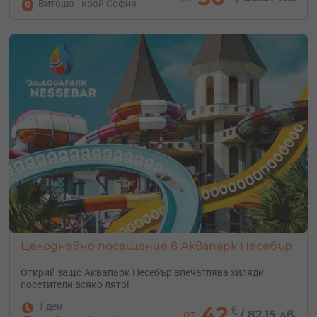
Витоша - край София
Целодневно посещение в Аквапарк Несебър
Открий защо Аквапарк Несебър впечатлява хиляди
посетители всяко лято!
1 ден
42
€
от
/
82.15 лв.