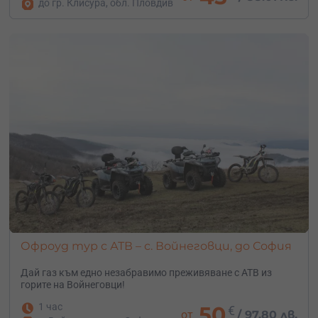
до гр. Клисура, обл. Пловдив
Офроуд тур с АТВ – с. Войнеговци, до София
Дай газ към едно незабравимо преживяване с АТВ из
горите на Войнеговци!
1 час
50
€
от
/
97.80 лв.