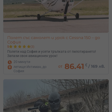
Полет със самолет и урок с Cessna 150 – до
София
5
(3)
Полети над София и усети тръпката от пилотирането!
Запази своя авиационен урок!
20 минути
86.41
€
от
/
169 лв.
летище Ихтиман, до
София