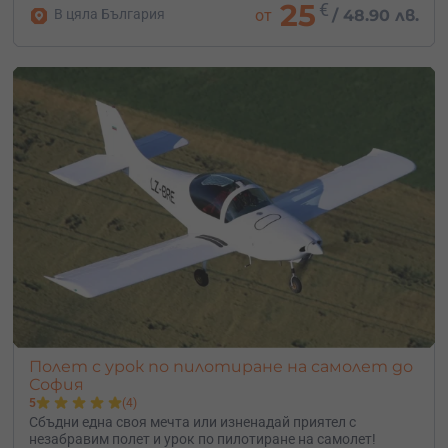
25
€
В цяла България
от
/
48.90 лв.
Полет с урок по пилотиране на самолет до
София
5
(4)
Сбъдни една своя мечта или изненадай приятел с
незабравим полет и урок по пилотиране на самолет!