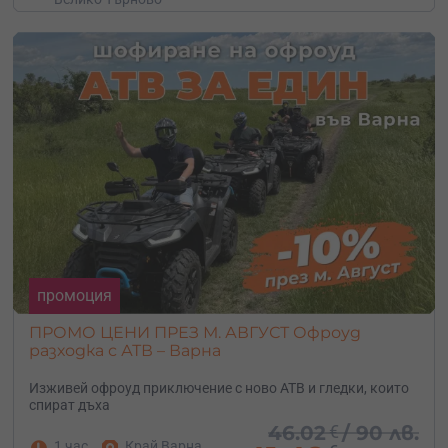
промоция
ПРОМО ЦЕНИ ПРЕЗ М. АВГУСТ Офроуд
разходка с АТВ – Варна
Изживей офроуд приключение с ново АТВ и гледки, които
спират дъха
46.02
€
/
90 лв.
1 час
Край Варна