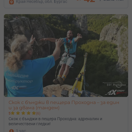
Край Несебър, обл. Бургас
Скок с бънджи в пещера Проходна – за един
и за двама (тандем)
5
(6)
Скок с бънджи в пещера Проходна: адреналин и
величествени гледки!
1 час