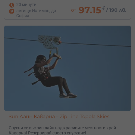
20 минути
97.15
€
от
/
190 лв.
летище Ихтиман, до
София
Зип Лайн Каварна – Zip Line Topola Skies
Спусни се със зип лайн над красивите местности край
Каварна! Резервирай своето спускане!