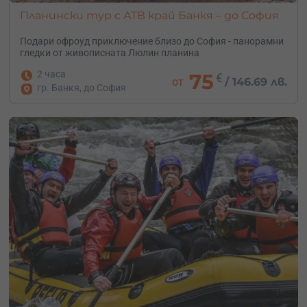
Планински тур с АТВ край Банкя – до София
Подари офроуд приключение близо до София - панорамни
гледки от живописната Люлин планина
2 часа
75
€
от
/
146.69 лв.
гр. Банкя, до София