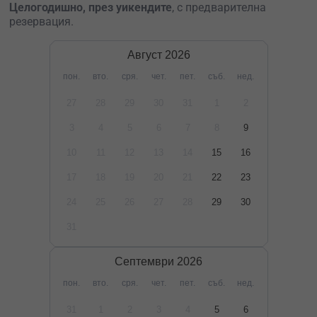
Целогодишно, през уикендите
, с предварителна
резервация.
Август
2026
пон.
вто.
сря.
чет.
пет.
съб.
нед.
27
28
29
30
31
1
2
3
4
5
6
7
8
9
10
11
12
13
14
15
16
17
18
19
20
21
22
23
24
25
26
27
28
29
30
31
Септември
2026
пон.
вто.
сря.
чет.
пет.
съб.
нед.
31
1
2
3
4
5
6