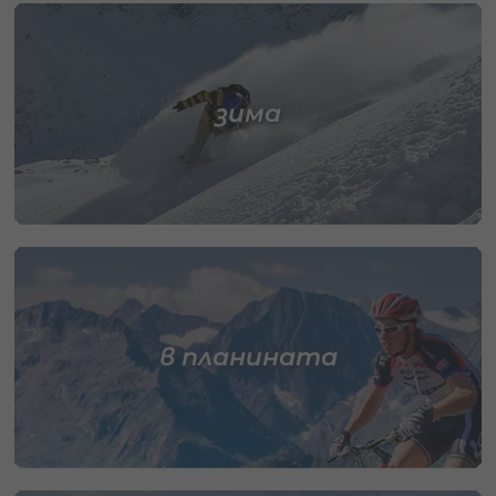
зима
в планината