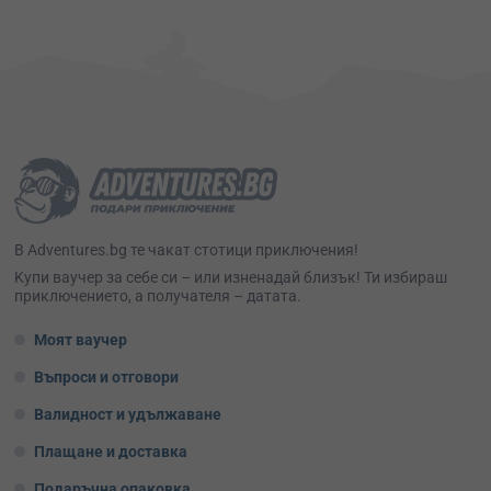
В Adventures.bg те чакат стотици приключения!
Kупи ваучер за себе си – или изненадай близък! Ти избираш
приключението, а получателя – датата.
Моят ваучер
Въпроси и отговори
Валидност и удължаване
Плащане и доставка
Подаръчна опаковка