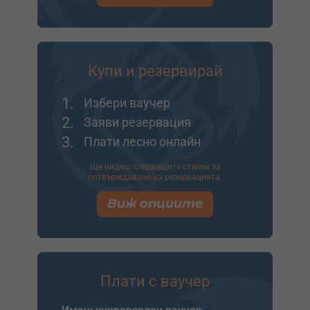
Купи и резервирай
1.
Избери ваучер
2.
Заяви резервация
3.
Плати лесно онлайн
Ще видиш следващите стъпки за
потвърждаване на резервацията.
Виж опциите
Плати с ваучер