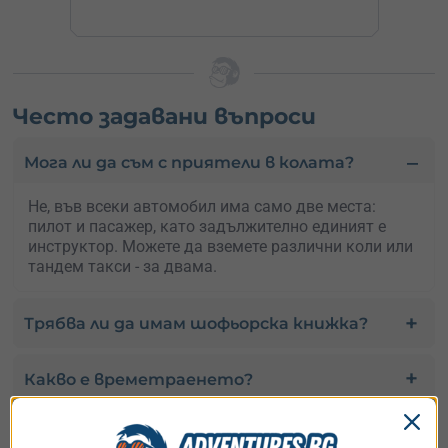
Често задавани въпроси
Мога ли да съм с приятели в колата?
Не, във всеки автомобил има само две места:
пилот и пасажер, като задължително единият е
инструктор. Можете да вземете различни коли или
тандем такси - за двама.
Трябва ли да имам шофьорска книжка?
Какво е времетраенето?
Kак работи Adventures.bg