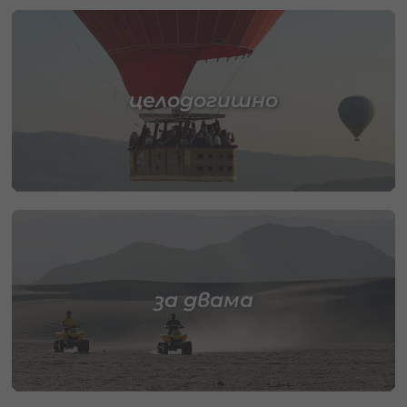
целодогишно
за двама