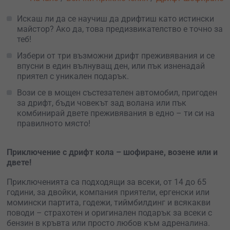
Искаш ли да се научиш да дрифтиш като истински
майстор? Ако да, това предизвикателство е точно за
теб!
Избери от три възможни дрифт преживявания и се
впусни в един вълнуващ ден, или пък изненадай
приятел с уникален подарък.
Вози се в мощен състезателен автомобил, пригоден
за дрифт, бъди човекът зад волана или пък
комбинирай двете преживявания в едно – ти си на
правилното място!
Приключение с дрифт кола – шофиране, возене или и
двете!
Приключенията са подходящи за всеки, от 14 до 65
години, за двойки, компания приятели, ергенски или
момински партита, годежи, тиймбилдинг и всякакви
поводи – страхотен и оригинален подарък за всеки с
бензин в кръвта или просто любов към адреналина.