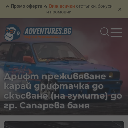
🔥
Промо оферти
🔥
Виж всички
отстъпки, бонуси
×
и промоции
Дрифт преживяване -
карай дрифтачка до
скъсване (на гумите) до
гр. Сапарева баня