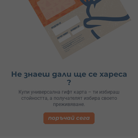
Не знаеш дали ще се хареса
?
Купи универсална гифт карта – ти избираш
стойността, а получателят избира своето
преживяване.
поръчай сега