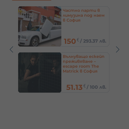
Частно парти в
лимузина под наем
и аз“
в София
о
офия
150
€
/
293.37 лв.
 лв.
а и
Вълнуващо ескейп
преживяване –
да на
escape room The
Matrick в София
,
51.13
€
8 лв.
/
100 лв.