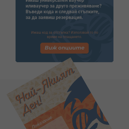
Имаш универсален ваучер
иливаучер за друго преживяване?
Въведи кода и следвай стъпките,
за да заявиш резервация.
Имаш код за отстъпка? Използвай го по
време на плащането.
Виж опциите