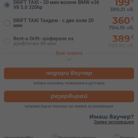
199
€
DRIFT TAXI - 20 мин возене BMW e36
V8 5.0 320hp
389.21 лв.
360
€
DRIFT TAXI Тандем - с две коли 20
мин
704.10 лв.
389
€
Rent-a-Drift- шофиране на
дрифтачка 60 мин
760.82 лв.
Виж повече
329
€
DRIFT MIX - 20 мин возене+20 мин
шофиране
643.47 лв.
подари ваучер
избери опаковка, пожелание и доставка
резервирай
направи бърза поръчка със заявка за резервация
Имаш ваучер?
Заяви резервация
ка
Безплатна замяна
Безплатна доставка