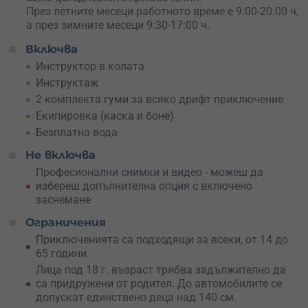
зад волана. Ще преминеш през кратък инструктаж от
През летните месеци работното време е 9:00-20:00 ч,
опитни и доказани дрифт шофьори, които за кратко ще
а през зимните месеци 9:30-17:00 ч.
ти обяснят тънкостите на дрифтенето.
Изпълнява се с BMW e36 V8 5.0 320hp.
Включва
Инструктор в колата
4) Drift Mix (
препоръчано
) –
Съчетай удоволствието от
Инструктаж
това да се возиш при майстор по дрифт каране и да
2 комплекта гуми за всяко дрифт приключение
изпиташ тръпката от това да управляваш мощен
дрифт автомобил! Опитен инструктор ще е до теб през
Екипировка (каска и боне)
цялото време и ще ти помогне да извлечеш максимум
Безплатна вода
екстремност и адреналин от преживяването!
Не включва
Разполагаш с 2 комплекта гуми за всяко дрифт
приключение.
Професионални снимки и видео - можеш да
Изпълнява се с BMW e36 V8 5.0 320hp.
избереш допълнителна опция с включено
заснемане
На разположение са:
Ограничения
2 коли за возене на дрифт
Приключенията са подходящи за всеки, от 14 до
1 кола за дрифт обучения
65 години.
2 коли за безопасно шофиране
Лица под 18 г. възраст трябва задължително да
1 кола за спортно шофиране, тайм атак и каране на
са придружени от родител. До автомобилите се
писта.
допускат единствено деца над 140 см.