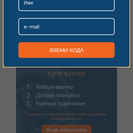
Как да използвам ваучера?
Приемам
Персонализиране
Избери най-подходящия за
теб вариант
ВЗЕМИ КОДА
Купи ваучер
1.
Избери ваучер
2.
Добави опаковка
3.
Напиши пожелание
Идеално за подарък или ако искаш да заявиш
резервация после.
Виж опциите