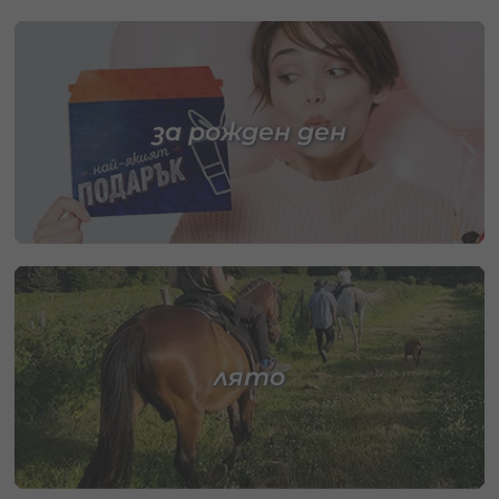
за рожден ден
лято