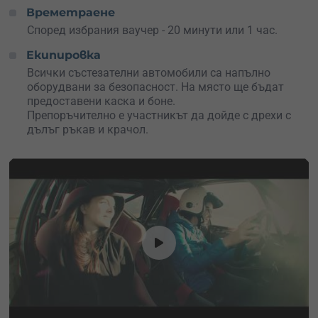
Във всеки автомобил има само две места: пилот и
Времетраене
пасажер, като задължително единият е инструктор.
Според избрания ваучер - 20 минути или 1 час.
През летните месеци се осъществяват до 8 слота, а
Екипировка
през зимните – до 5 на ден.
Всички състезателни автомобили са напълно
оборудвани за безопасност. На място ще бъдат
На място ще бъде проведен инструктаж за управление
предоставени каска и боне.
на автомобила, кратка теория, ще бъде предоставена
Препоръчително е участникът да дойде с дрехи с
необходимата екипировка (каска и боне) – през целия
дълъг ръкав и крачол.
период задължително има инструктор в колата, който
дава съвети и следи за спазването на всички указания
за безопасност.
Всеки участник ще бъде помолен да попълни и
подпише декларация за информирано съгласие.