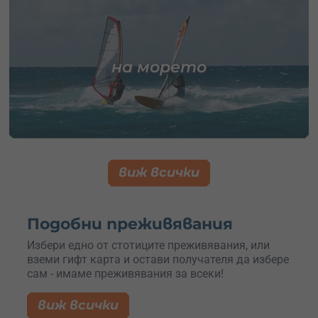
на морето
виж всички
Подобни преживявания
Избери едно от стотиците преживявания, или
вземи гифт карта и остави получателя да избере
сам - имаме преживявания за всеки!
виж всички