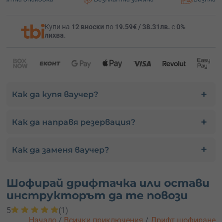
Купи на
12 вноски
по
19.59€ / 38.31лв.
с
0%
лихва
.
Как да купя ваучер?
Как да направя резервация?
Как да заменя ваучер?
Шофирай дрифтачка или остави
инструкторът да те повози
5
(1)
Начало
/
Всички приключения
/
Дрифт шофиране