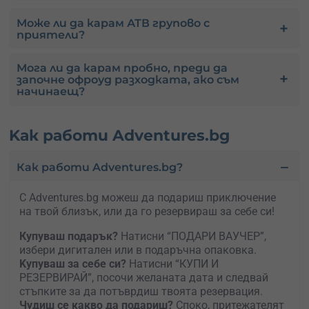
Може ли да карам АТВ групово с
приятели?
Мога ли да карам пробно, преди да
започне офроуд разходката, ако съм
начинаещ?
Kак работи Adventures.bg
Как работи Adventures.bg?
С Adventures.bg можеш да подариш приключение
на твой близък, или да го резервираш за себе си!
Купуваш подарък?
Натисни “ПОДАРИ ВАУЧЕР”,
избери дигитален или в подаръчна опаковка.
Kупуваш за себе си?
Натисни “КУПИ И
РЕЗЕРВИРАЙ”, посочи желаната дата и следвай
стъпките за да потъврдиш твоята резервация.
Чудиш се какво да подариш?
Споко, притежателят