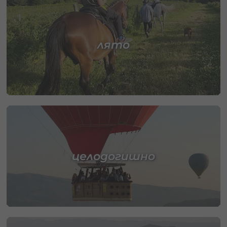
лято
целодогишно