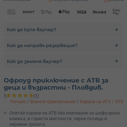
Как да купя ваучер?
Как да направя резервация?
Как да заменя ваучер?
Офроуд приключение с АТВ за
деца и възрастни - Пловдив.
5
(2)
Начало
/
Всички приключения
/
Каране на ATV / АТВ
Опитай каране на АТВ без изискване за шофьорска
книжка, в гористи местности, черни пътища и
неравни трасета.