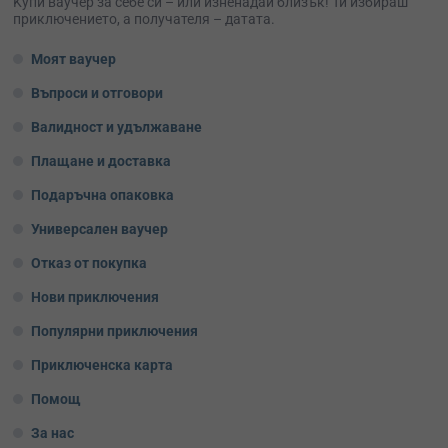
Kупи ваучер за себе си – или изненадай близък! Ти избираш
приключението, а получателя – датата.
Моят ваучер
Въпроси и отговори
Валидност и удължаване
Плащане и доставка
Подаръчна опаковка
Универсален ваучер
Отказ от покупка
Нови приключения
Популярни приключения
Приключенска карта
Помощ
За нас