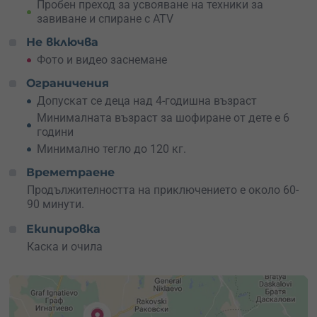
7 човека,
няма изисквания за минимален брой.
ATV-
Пробен преход за усвояване на техники за
тата са за 1 човек
. При участие на деца инструкторът
завиване и спиране с ATV
преценява на място дали детето може и иска да
Не включва
управлява самостоятелно, и ако е необходимо, детето
се вози с инструктора.
Фото и видео заснемане
Ограничения
Подари си този специален момент, защото
ти и твоето
семейство или компания го заслужавате
!
Допускат се деца над 4-годишна възраст
Минималната възраст за шофиране от дете е 6
Опит и шофьорска книжка не се изискват!
години
Минимално тегло до 120 кг.
Времетраене
Продължителността на приключението е около 60-
90 минути.
Екипировка
Каска и очила