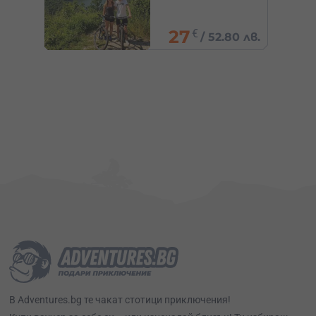
Добринище
/
89.48
€
0 лв.
175 лв.
В Adventures.bg те чакат стотици приключения!