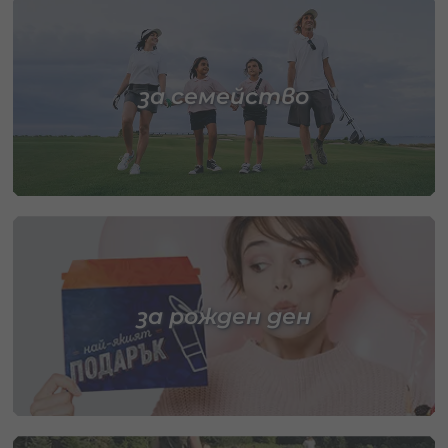
за семейство
за рожден ден