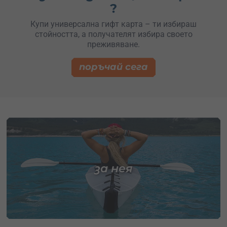
?
Купи универсална гифт карта – ти избираш
стойността, а получателят избира своето
преживяване.
поръчай сега
за нея