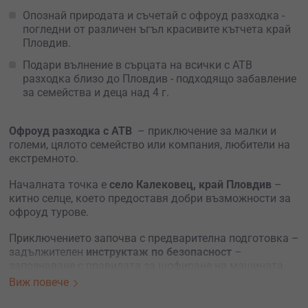
Опознай природата и съчетай с офроуд разходка -
погледни от различен ъгъл красивите кътчета край
Пловдив.
Подари вълнение в сърцата на всички с АТВ
разходка близо до Пловдив - подходящо забавление
за семейства и деца над 4 г.
Офроуд разходка с АТВ
– приключение за малки и
големи, цялото семейство или компания, любители на
екстремното.
Началната точка е
село Калековец, край Пловдив
–
китно селце, което предоставя добри възможности за
офроуд турове.
Приключението започва с предварителна подготовка –
задължителен
инструктаж по безопасност
–
запознаване с правилата за шофиране на машината,
специфичните особености при управлението на АТВ-то,
Виж повече
както и сигналите, за които трябва да следиш твоя
водач.