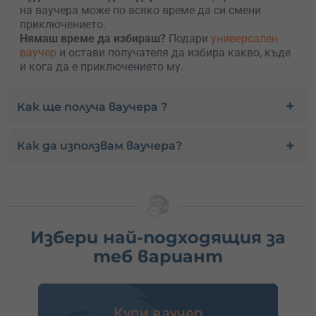
на ваучера може по всяко време да си смени
приключението.
Нямаш време да избираш?
Подари
универсален
ваучер
и остави получателя да избира какво, къде
и кога да е приключението му.
Как ще получа ваучера ?
Как да използвам ваучера?
Избери най-подходящия за
теб вариант
Купи ваучер