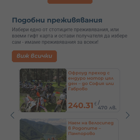
Подобни преживявания
Избери едно от стотиците преживявания, или
вземи гифт карта и остави получателя да избере
сам - имаме преживявания за всеки!
виж всички
д с
Тур в Родопите с
 цял
луксозен джип за 4-
 или
ма – пещери, езера и
минерални бани
/
245.42
€
0 лв.
480 лв.
ипед
Нощувка за 2-ма и
атракционен парк
– хотел Света
Марина,