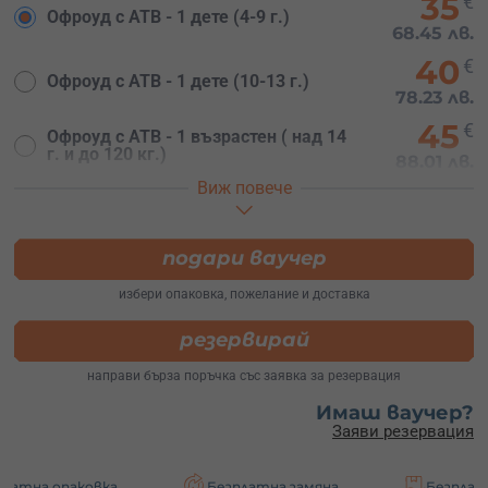
35
€
Офроуд с АТВ - 1 дете (4-9 г.)
68.45 лв.
40
€
Офроуд с АТВ - 1 дете (10-13 г.)
78.23 лв.
45
€
Офроуд с АТВ - 1 възрастен ( над 14
г. и до 120 кг.)
88.01 лв.
Виж повече
115
€
Семеен офроуд с 3 АТВ - 2-ма
възрастни+1 дете (4-9 г.)
224.92 лв.
120
подари ваучер
€
Семеен офроуд с 3 АТВ - 2-ма
възрастни+1 дете (10-13 г.)
234.70 лв.
избери опаковка, пожелание и доставка
резервирай
направи бърза поръчка със заявка за резервация
Имаш ваучер?
Заяви резервация
овка
Безплатна замяна
Безплатна доставка