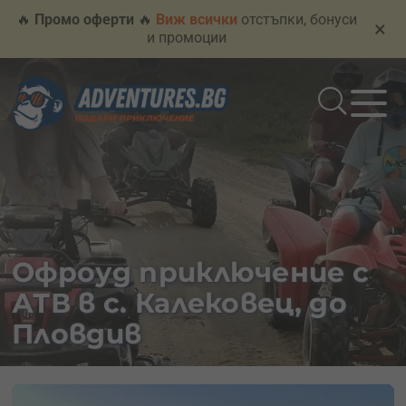
🔥
Промо оферти
🔥
Виж всички
отстъпки, бонуси
×
и промоции
Офроуд приключение с
АТВ в с. Калековец, до
Пловдив