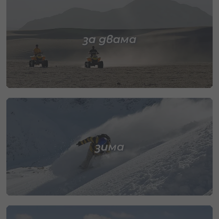
за двама
зима