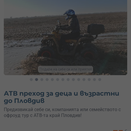
Вълнуващи ATV разходки
АТВ преход за деца и възрастни
до Пловдив
Предизвикай себе си, компанията или семейството с
офроуд тур с АТВ-та край Пловдив!