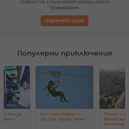
стойността, а получателят избира своето
преживяване.
поръчай сега
Популярни приключения
rty bus за
Зип Лайн Каварна -
Полет с ба
парти -
Zip Line Topola Skies
Белоградчи
Белоград
скали