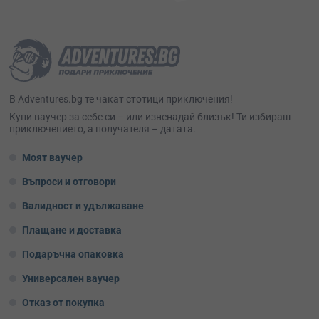
В Adventures.bg те чакат стотици приключения!
Kупи ваучер за себе си – или изненадай близък! Ти избираш
приключението, а получателя – датата.
Моят ваучер
Въпроси и отговори
Валидност и удължаване
Плащане и доставка
Подаръчна опаковка
Универсален ваучер
Отказ от покупка