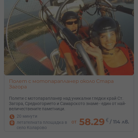
Полет с мотопарапланер около Стара
Загора
Полети с мотопарапланер над уникални гледки край Ст.
Загора, Средногорието и Самарското знаме - един от най-
величествените паметници.
20 минути
58.29
€
от
/
114 лв.
летателната площадка в
село Коларово