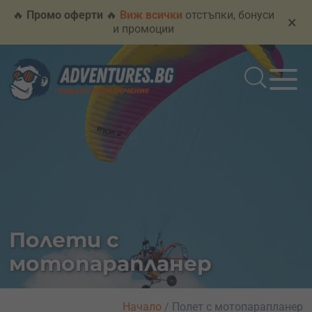
🔥
Промо оферти
🔥
Виж всички
отстъпки, бонуси
×
и промоции
Полети с
мотопарапланер
Начало
/
Полет с мотопарапланер