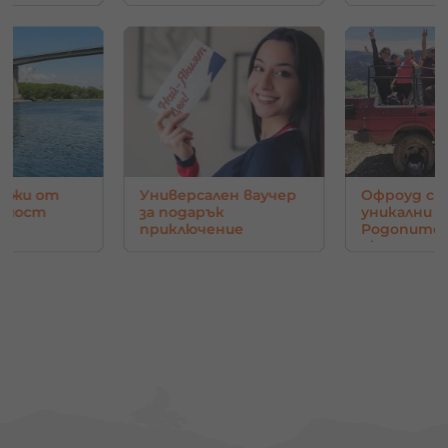
нджи от
Универсален ваучер
Офроуд с 
в мост
за подарък
уникални г
приключение
Родопите 
око