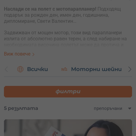
Наслади се на полет с мотопарапланер!
Подходящ
подарък за рожден ден, имен ден, годишнина,
дипломиране, Свети Валентин…
Задвижван от мощен мотор, този вид парапланери
излита от абсолютно равен терен, а след набиране на
необходимата височина полетът може да протича и
безмоторно.
Виж повече
Един приятен и спокоен начин да полетиш в небесата.
Всички
Моторни шейни
Самият мотопарапланер представлява двуместна
количка с три/четири колела и мотор, която е закачена
за крило на парапланер. Така, докато си седиш в
филтри
комфортна седалка, може да изпиташ цялото
удоволствие от това да видиш красивата природа и
урбанизираните части от птичи поглед.
5 резултата
С мотопарапланер се лети плавно и спокойно,
излитането и кацането е абсолютно безопасно. За
излитането не е нужен наклонен терен, както за
класическия парапланер.