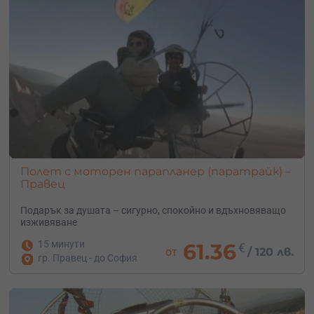
Полет с моторен парапланер (паратрайк) –
Правец
Подарък за душата – сигурно, спокойно и вдъхновяващо
изживяване
15 минути
61.36
€
от
/
120 лв.
гр. Правец - до София