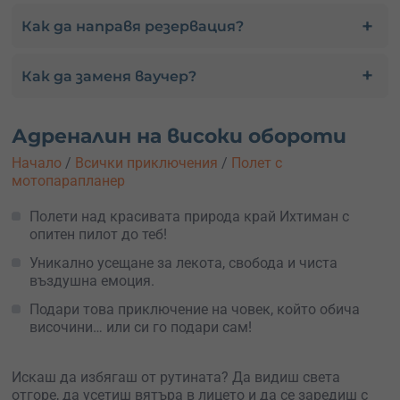
Как да направя резервация?
Как да заменя ваучер?
Адреналин на високи обороти
Начало
/
Всички приключения
/
Полет с
мотопарапланер
Полети над красивата природа край Ихтиман с
опитен пилот до теб!
Уникално усещане за лекота, свобода и чиста
въздушна емоция.
Подари това приключение на човек, който обича
височини… или си го подари сам!
Искаш да избягаш от рутината? Да видиш света
отгоре, да усетиш вятъра в лицето и да се заредиш с