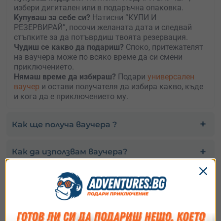
избери дигитален или в подаръчна опаковка.
Kупуваш за себе си?
Натисни “КУПИ И
РЕЗЕРВИРАЙ”, посочи желаната дата и следвай
стъпките за да потъврдиш твоята резервация.
Чудиш се какво да подариш?
Споко, притежателят
на ваучера може по всяко време да си смени
приключението.
Нямаш време да избираш?
Подари
универсален
ваучер
и остави получателя да избира какво, къде
и кога да е приключението му.
Как ще получа ваучера ?
Как да използвам ваучера?
Избери най-подходящия за