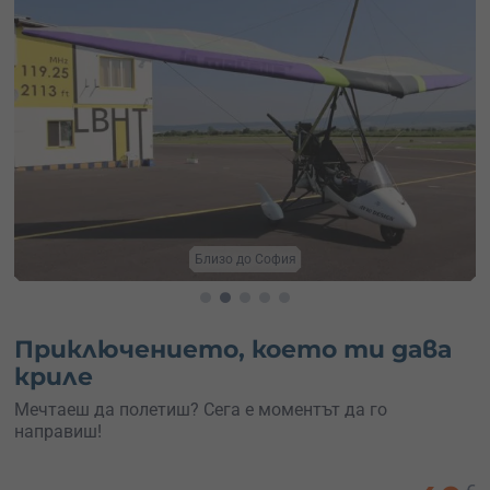
Издигни се високо
Приключението, което ти дава
криле
Мечтаеш да полетиш? Сега е моментът да го
направиш!