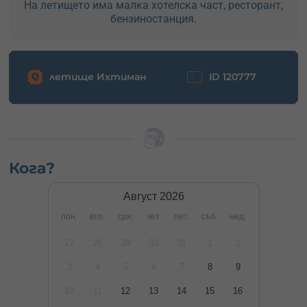
На летището има малка хотелска част, ресторант,
бензиностанция.
летище Ихтиман
ID 120777
Кога?
Август
2026
пон.
вто.
сря.
чет.
пет.
съб.
нед.
27
28
29
30
31
1
2
3
4
5
6
7
8
9
10
11
12
13
14
15
16