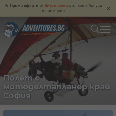
🔥
Промо оферти
🔥
Виж всички
отстъпки, бонуси
×
и промоции
Полет с
мотоделтапланер край
София