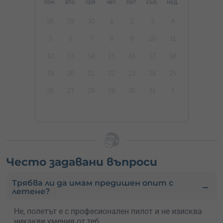
пон.
вто.
сря.
чет.
пет.
съб.
нед.
28
29
30
1
2
3
4
5
6
7
8
9
10
11
12
13
14
15
16
17
18
19
20
21
22
23
24
25
26
27
28
29
30
31
1
Често задавани въпроси
Трябва ли да имам предишен опит с
летене?
Не, полетът е с професионален пилот и не изисква
никакви умения от теб.