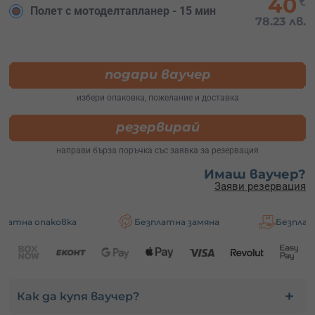
40
€
Полет с мотоделтапланер - 15 мин
78.23 лв.
подари ваучер
избери опаковка, пожелание и доставка
резервирай
направи бърза поръчка със заявка за резервация
Имаш ваучер?
Заяви резервация
вка
Безплатна замяна
Безплатна доставка
Как да купя ваучер?