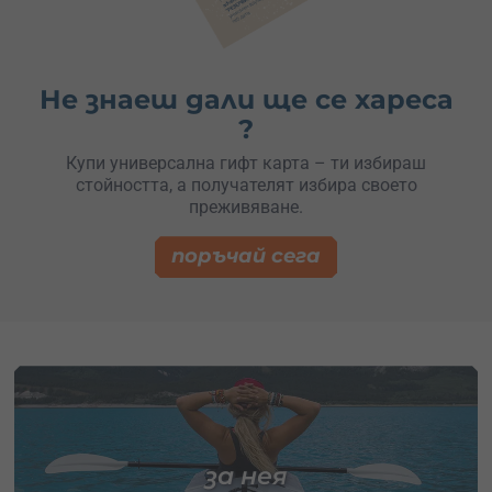
Не знаеш дали ще се хареса
?
Купи универсална гифт карта – ти избираш
стойността, а получателят избира своето
преживяване.
поръчай сега
за нея