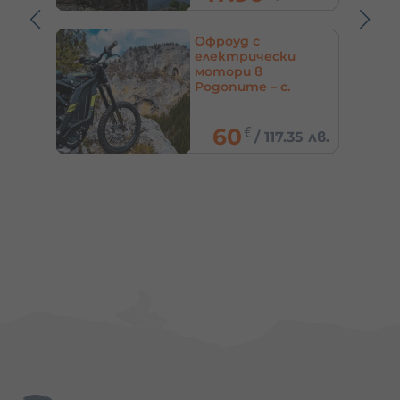
кейп
Офроуд с
–
електрически
he
мотори в
я
Родопите – с.
Триград
60
€
0 лв.
/
117.35 лв.