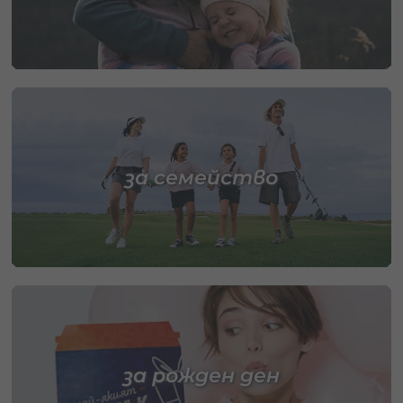
за семейство
за рожден ден