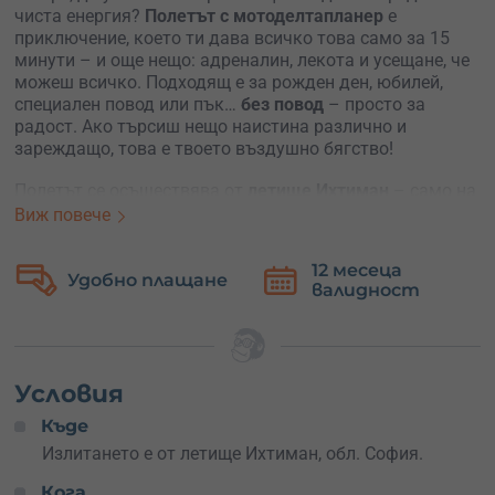
чиста енергия?
Полетът с мотоделтапланер
е
приключение, което ти дава всичко това само за 15
минути – и още нещо: адреналин, лекота и усещане, че
можеш всичко. Подходящ е за рожден ден, юбилей,
специален повод или пък…
без повод
– просто за
радост. Ако търсиш нещо наистина различно и
зареждащо, това е твоето въздушно бягство!
Полетът се осъществява от
летище Ихтиман
– само на
крачка от
София
. Ще се качиш в двуместен
Виж повече
мотоделтапланер – лека летателна машина с мотор и
крила, в която ще бъдеш заедно с опитен пилот. След
12 месеца
Безплатна
кратък инструктаж, започва магията – излитате и се
валидност
замяна
понасяте плавно нагоре, където гледките спират дъха.
Мотоделтапланерът е изключително
стабилен и
маневрен летателен апарат
, който предлага
невероятна видимост – усещането е като да летиш с
Условия
мотор… но във въздуха. Пейзажът под теб се простира
Къде
като картина – поля, планини, пътища и малки селца
изглеждат като от друг свят. Чувството е смесица от
Излитането е от летище Ихтиман, обл. София.
спокойствие и екзалтация – сякаш си се откъснал от
Кога