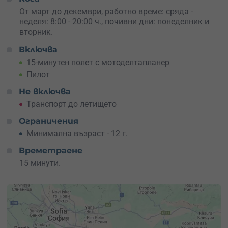
всичко. А пилотът може дори да направи няколко
маневри, ако си падаш по по-динамични усещания!
От март до декември, работно време: сряда -
неделя: 8:00 - 20:00 ч., почивни дни: понеделник и
Носи удобни дрехи, зареди телефона си (за снимки
вторник.
преди и след), но най-важното – носи приключенски
Включва
дух. Ако никога досега не си летял, това е
идеалният
начин да започнеш
– сигурно, вълнуващо и напълно
15-минутен полет с мотоделтапланер
безопасно.
Пилот
Поръчай ваучер за себе си или изненадай някого с
Не включва
това въздушно приключение.
Подари полет
, подари
Транспорт до летището
спомен, подари свобода!
Ограничения
Минимална възраст - 12 г.
Времетраене
15 минути.