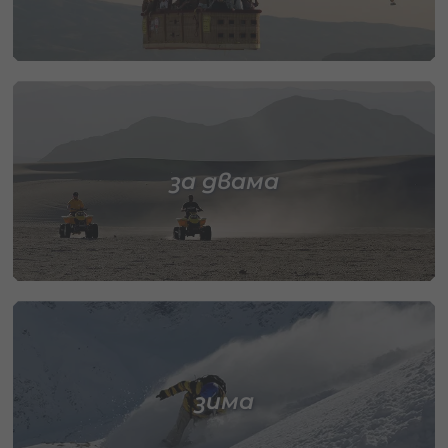
за двама
зима