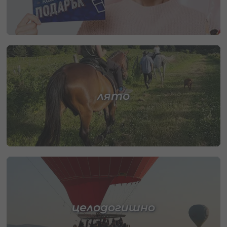
лято
целодогишно