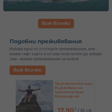
виж всички
Подобни преживявания
Избери едно от стотиците преживявания, или
вземи гифт карта и остави получателя да избере
сам - имаме преживявания за всеки!
виж всички
Приключенска игра
к с
Възкачване на
престола край
Белоградчик
17.90
€
9 лв.
/
35 лв.