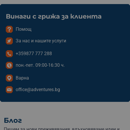
Винаги с грижа за клиента
Помощ
За нас и нашите услуги
+359877 777 288
пон.-пет. 09:00-16:30 ч.
Варна
office@adventures.bg
Блог
Пишем за нови преживявания, вдъхновяваме идеи и