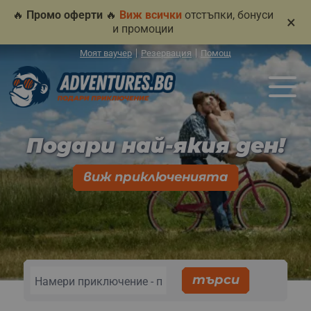
🔥
Промо оферти
🔥
Виж всички
отстъпки, бонуси
×
и промоции
Моят ваучер
Резервация
Помощ
Подари най-якия ден!
виж приключенията
търси