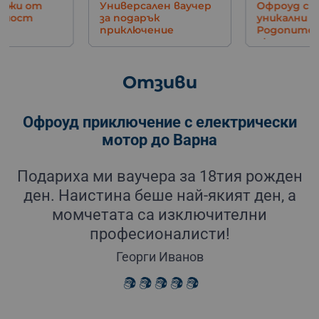
ен ваучер
Офроуд с джип до
Управлени
к
уникални гледки в
самолет н
ние
Родопите - Орлово
авиосимул
око
София
Отзиви
Офроуд приключение с електрически
мотор до Варна
н
Подариха ми ваучера за 18тия рожден
ден. Наистина беше най-якият ден, а
момчетата са изключителни
професионалисти!
Иван петров