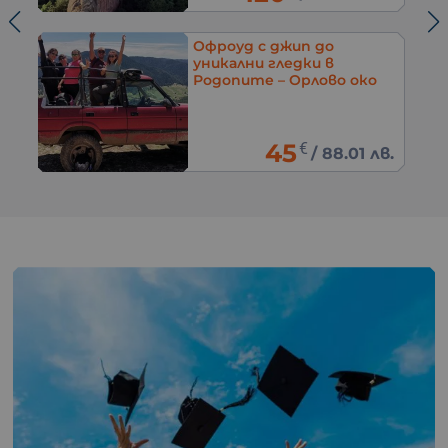
Офроуд с джип до
уникални гледки в
Родопите – Орлово око
45
€
в.
/
88.01 лв.