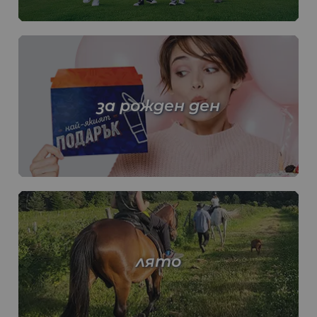
за рожден ден
лято