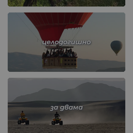
целодогишно
за двама