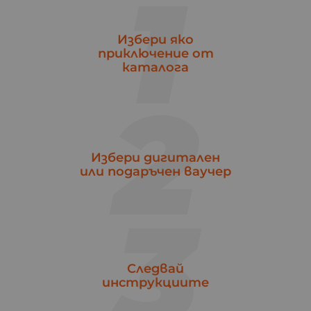
1
Избери яко
приключение от
каталога
2
Избери дигитален
или подаръчен ваучер
3
Следвай
инструкциите