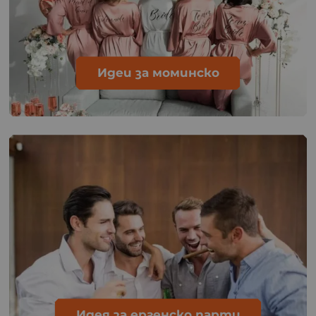
Идеи за моминско
Идея за ергенско парти