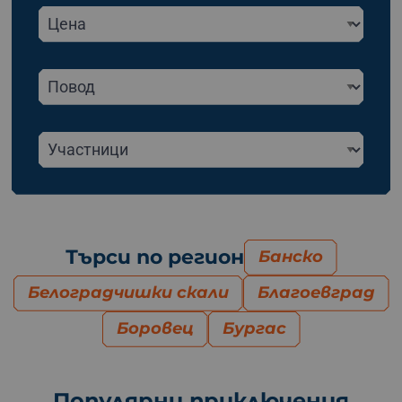
Търси по регион
Банско
Белоградчишки скали
Благоевград
Боровец
Бургас
Популярни приключения