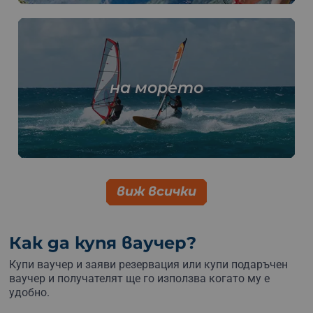
на морето
виж всички
Как да купя ваучер?
Купи ваучер и заяви резервация или купи подаръчен
ваучер и получателят ще го използва когато му е
удобно.