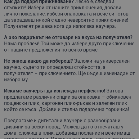
Как да подаря преживяване?
Лесно е, следвай
стъпките! Избери от нашите приключения, добави
лично пожелание, избери опаковката и вече си готов
да зарадваш някой с едно невероятно приключение!
Получателят решава кога да използва ваучера.
А ако подаръкът не отговаря на вкуса на получателя?
Няма проблем! Той може да избере друго приключение
от нашите предложения по всяко време.
Не знаеш какво да избереш?
Заложи на универсален
ваучер, където ти определяш стойността, а
получателят – приключението. Ще бъдеш изненадан от
избора му.
Искаме ваучерът да изглежда перфектно!
Затова
предлагаме различни опции за опаковка – обикновен
пощенски плик, картонен плик-ръкав и залепен плик
който се къса. Добави и стилна подаръчна торбичка!
Предлагаме и дигитални ваучери с разнообразни
дизайни за всеки повод. Можеш да го отпечаташ у
дома, сложиш в плик, добавиш послание и вече имаш