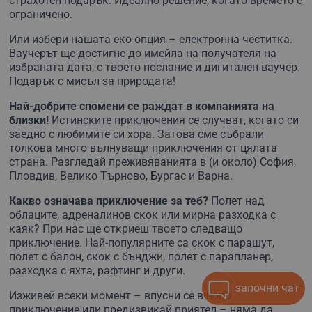
страхотен подарък. Идеално решение, когато времето е
ограничено.
Или избери нашата еко-опция – електронна честитка.
Ваучерът ще достигне до имейла на получателя на
избраната дата, с твоето послание и дигитален ваучер.
Подарък с мисъл за природата!
Най-добрите спомени се раждат в компанията на
близки!
Истинските приключения се случват, когато си
заедно с любимите си хора. Затова сме събрали
толкова много вълнуващи приключения от цялата
страна. Разгледай преживяванията в (и около) София,
Пловдив, Велико Търново, Бургас и Варна.
Какво означава приключение за теб?
Полет над
облаците, адреналинов скок или мирна разходка с
каяк? При нас ще откриеш твоето следващо
приключение. Най-популярните са скок с парашут,
полет с балон, скок с бънджи, полет с парапланер,
разходка с яхта, рафтинг и други.
започни чат
Изживей всеки момент – впусни се в ново
приключение или предизвикай приятел – няма да