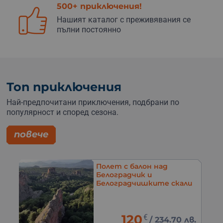
500+ приключения!
Нашият каталог с преживявания се
пълни постоянно
Топ приключения
Най-предпочитани приключения, подбрани по
популярност и според сезона.
повече
Полет с балон над
Белоградчик и
Белоградчишките скали
120
€
в.
/
234.70 лв.