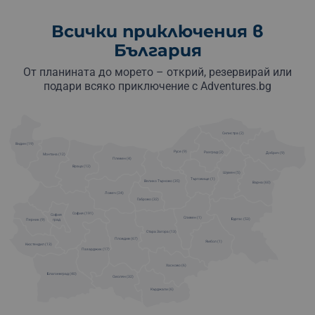
Всички приключения в
България
От планината до морето – открий, резервирай или
подари всяко приключение с Adventures.bg
Силистра (2)
Видин (19)
Русе (9)
Разград (2)
Добрич (9)
Монтана (12)
Плевен (4)
Враца (12)
Шумен (5)
Търговище (1)
Велико Търново (35)
Варна (60)
Ловеч (24)
Габрово (32)
София (191)
София
Сливен (1)
Бургас (53)
град
Перник (9)
Стара Загора (13)
Пловдив (67)
Ямбол (1)
Кюстендил (13)
Пазарджик (17)
Хасково (6)
Благоевград (40)
Смолян (32)
Кърджали (6)