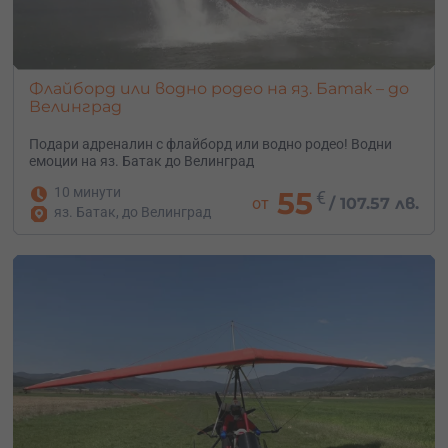
Флайборд или водно родео на яз. Батак – до
Велинград
Подари адреналин с флайборд или водно родео! Водни
емоции на яз. Батак до Велинград
10 минути
55
€
от
/
107.57 лв.
яз. Батак, до Велинград