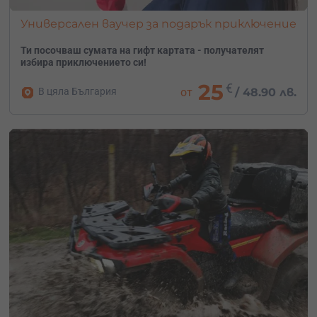
Универсален ваучер за подарък приключение
Ти посочваш сумата на гифт картата - получателят
избира приключението си!
25
€
В цяла България
от
/
48.90 лв.