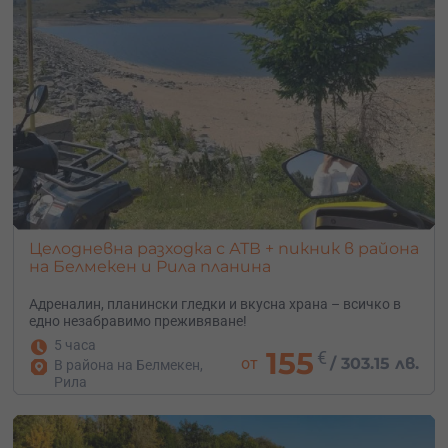
Целодневна разходка с АТВ + пикник в района
на Белмекен и Рила планина
Адреналин, планински гледки и вкусна храна – всичко в
едно незабравимо преживяване!
5 часа
155
€
от
/
303.15 лв.
В района на Белмекен,
Рила