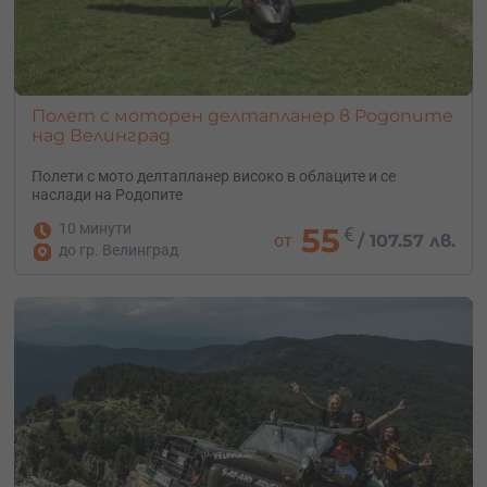
Полет с моторен делтапланер в Родопите
над Велинград
Полети с мото делтапланер високо в облаците и се
наслади на Родопите
10 минути
55
€
от
/
107.57 лв.
до гр. Велинград