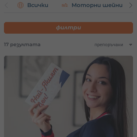
Всички
Моторни шейни
Подбрани преживявания в района:
Моторни лодки или хидрофойл
за любителите на
водните емоции
филтри
Офроуд приключения
за истински адреналин
Полет с моторен делтапланер
за поглед отвисоко
над красотата на региона
17 резултата
И още много други.
Не изпускай възможността да (си) подариш
уникален
подарък, който носи спомени за цял живот
!