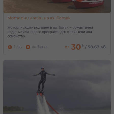
Моторни лодки на яз. Батак
Моторни лодки под наем в яз. Батак – романтичен
подарък или просто прекрасен ден с приятели или
семейство
30
€
1 час
яз. Батак
от
/
58.67 лв.