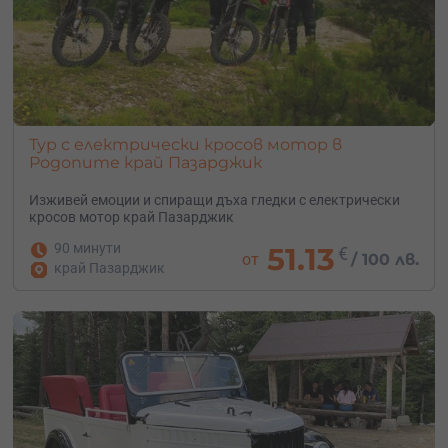
Тур с електрически кросов мотор в
Родопите край Пазарджик
Изживей емоции и спиращи дъха гледки с електрически
кросов мотор край Пазарджик
90 минути
51.13
€
от
/
100 лв.
край Пазарджик