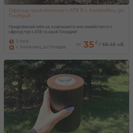
Офроуд приключение с АТВ в с. Калековец, до
Пловдив
Предизвикай себе си, компанията или семейството с
офроуд тур с АТВ-та край Пловдив!
2 часа
35
€
от
/
68.45 лв.
с. Калековец, до Пловдив