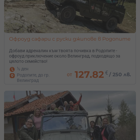
Офроуд сафари с руски джипове в Родопите
Добави адреналин към твоята почивка в Родопите -
офроуд приключение около Велинград, подходящо за
цялото семейство!
½ ден
127.82
€
от
/
250 лв.
Родопите, до гр.
Велинград