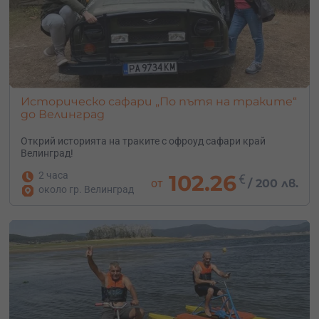
Историческо сафари „По пътя на траките“
до Велинград
Открий историята на траките с офроуд сафари край
Велинград!
2 часа
102.26
€
от
/
200 лв.
около гр. Велинград