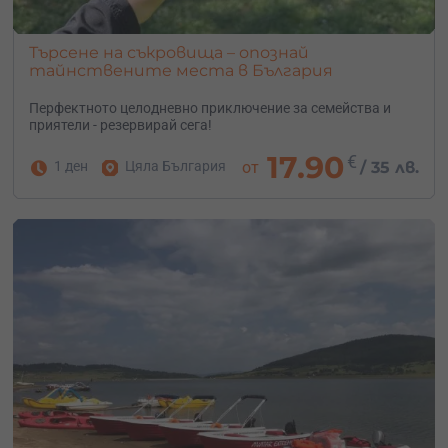
Търсене на съкровища – опознай
тайнствените места в България
Перфектното целодневно приключение за семейства и
приятели - резервирай сега!
17.90
€
1 ден
Цяла България
от
/
35 лв.