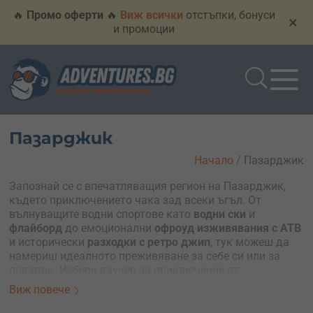
🔥
Промо оферти
🔥
Виж всички
отстъпки, бонуси
×
и промоции
Пазарджик
Начало
/
Пазарджик
Запознай се с впечатляващия регион на Пазарджик,
където приключението чака зад всеки ъгъл. От
вълнуващите водни спортове като
водни ски
и
флайборд
до емоционални
офроуд изживявания с АТВ
и исторически
разходки с ретро джип
, тук можеш да
намериш идеалното преживяване за себе си или за
подарък. Избери ваучер за приключение от
Adventures.bg и се потопи в
незабравими моменти сред
Виж повече
природата и историята на Пазарджик
!