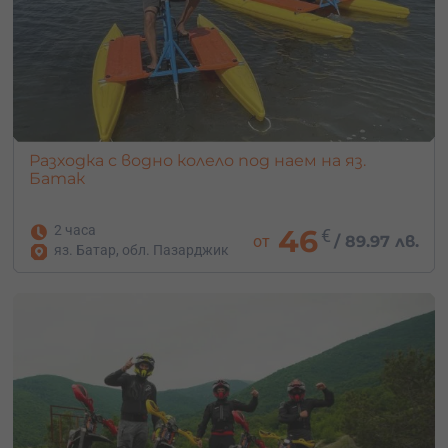
Разходка с водно колело под наем на яз.
Батак
2 часа
46
€
от
/
89.97 лв.
яз. Батар, обл. Пазарджик