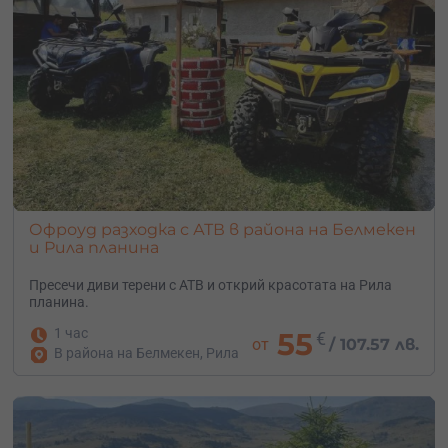
Офроуд разходка с АТВ в района на Белмекен
и Рила планина
Пресечи диви терени с АТВ и открий красотата на Рила
планина.
1 час
55
€
от
/
107.57 лв.
В района на Белмекен, Рила