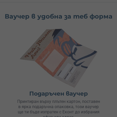
Ваучер в удобна за теб форма
Подаръчен ваучер
Принтиран върху плътен картон, поставен
в ярка подаръчна опаковка, този ваучер
ще ти бъде изпратен с Еконт до избрания