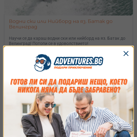
Водни ски или Нийборд на яз. Батак до
Велинград
Научи се да караш водни ски или нийборд на яз. Батак до
Велинград! Потопи се в удоволствието!
25 минути
50
€
от
/
97.80 лв.
яз. Батак, до Велинград
Съгласие
Подробности
Относно
Ние използваме бисквитки. Използваме
бисквитки и подобни технологии, за да осигурим
работата на уебсайта, да подобрим