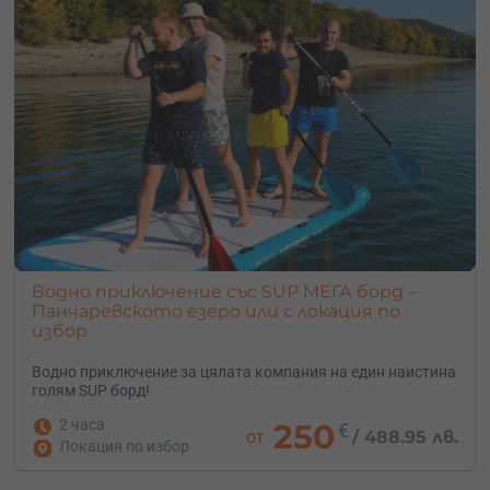
Водно приключение със SUP МЕГА борд –
Панчаревското езеро или с локация по
избор
Водно приключение за цялата компания на един наистина
голям SUP борд!
2 часа
250
€
от
/
488.95 лв.
Локация по избор