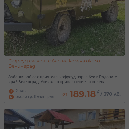
Офроуд сафари с бар на колела около
Велинград
Забавлявай се с приятели в офроуд парти-бус в Родопите
край Велинград! Уникално приключение на колела
2 часа
189.18
€
от
/
370 лв.
около гр. Велинград