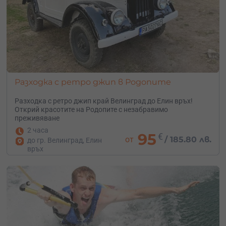
Разходка с ретро джип в Родопите
Разходка с ретро джип край Велинград до Елин връх!
Открий красотите на Родопите с незабравимо
преживяване
2 часа
95
€
от
/
185.80 лв.
до гр. Велинград, Елин
връх