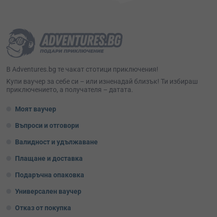
В Adventures.bg те чакат стотици приключения!
Kупи ваучер за себе си – или изненадай близък! Ти избираш
приключението, а получателя – датата.
Моят ваучер
Въпроси и отговори
Валидност и удължаване
Плащане и доставка
Подаръчна опаковка
Универсален ваучер
Отказ от покупка