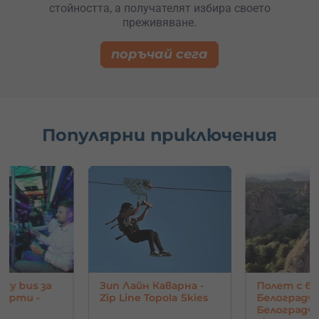
стойността, а получателят избира своето
преживяване.
поръчай сега
Популярни приключения
аварна -
Полет с балон над
Картинг
pola Skies
Белоградчик и
приключен
Белоградчишките
адреналин 