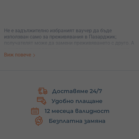
Не е задължително избраният ваучер да бъде
използван само за преживявания в Пазарджик;
получателят може да замени преживяването с друго. А
с
универсалния ваучер
получателят има възможност
Виж повече
да избере от
широка гама приключения в цялата
страна
, предлагани на нашия сайт. Това гарантира, че
подаръкът ти ще бъде възприет с вълнение и ще е
точно на място. Ако се колебаеш между опциите,
универсалният ваучер е
безгрешен избор
, осигуряващ
радост и удовлетворение.
Доставяме 24/7
Удобно плащане
12 месеца валидност
Безплатна замяна