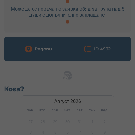
Може да се поръча по заявка обяд за група над 5
души с допълнително заплащане.
Родопи
ID 4932
Кога?
Август
2026
пон.
вто.
сря.
чет.
пет.
съб.
нед.
27
28
29
30
31
1
2
3
4
5
6
7
8
9