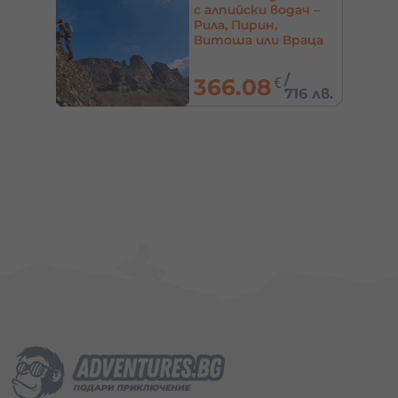
 с
с алпийски водач –
край
Рила, Пирин,
овец
Витоша или Враца
/
366.08
€
 лв.
716 лв.