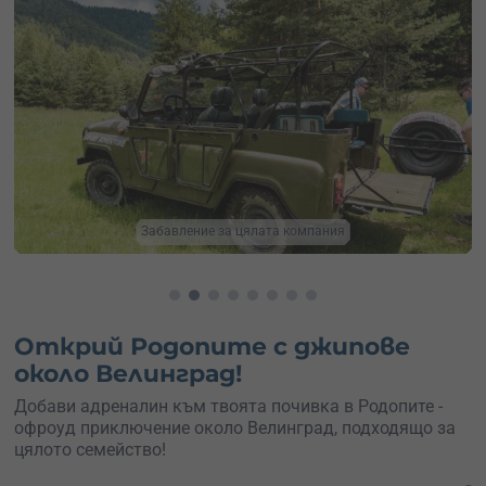
Офроуд с джипове в Родопите
Открий Родопите с джипове
около Велинград!
Добави адреналин към твоята почивка в Родопите -
офроуд приключение около Велинград, подходящо за
цялото семейство!