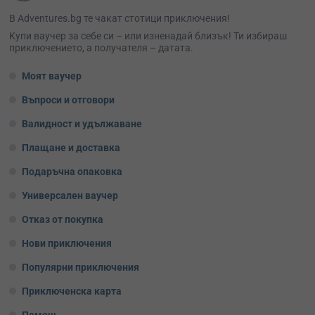
В Adventures.bg те чакат стотици приключения!
Kупи ваучер за себе си – или изненадай близък! Ти избираш
приключението, а получателя – датата.
Моят ваучер
Въпроси и отговори
Валидност и удължаване
Плащане и доставка
Подаръчна опаковка
Универсален ваучер
Отказ от покупка
Нови приключения
Популярни приключения
Приключенска карта