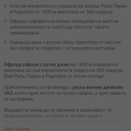
Опитай невероятното усещане да видиш Рила, Пирин
и Родопите от 1600 м височина на 360 градуса.
Офроуд сафарито включва посещение на местни
забележителности, които ще обогатят твоето
преживяване.
Завърши деня с вкусен обяд, приготвен от местни
био продукти, споделен с останалите участници.
Офроуд сафари с руски джип
на 1600 м надморска
височина до най-изумителната гледка на 360 градуса.
Виж Рила, Пирин и Родопите от птичи поглед!
Приключението се провежда с
руски военни джипове
УАЗ
, които през лятото са пълно кабрио, а през зимата
са затворени.
Маршрутът може да се променя в зависимост от
предпочитанията на групата, но едно нещо е
гарантирано – цял ден офроуд, посещение на местни
забележителности и уникални гледки.
Виж повече