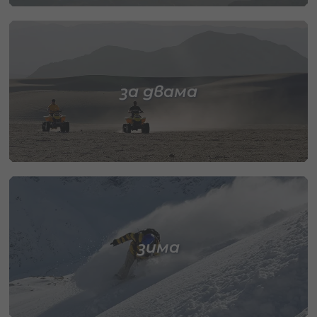
за двама
зима