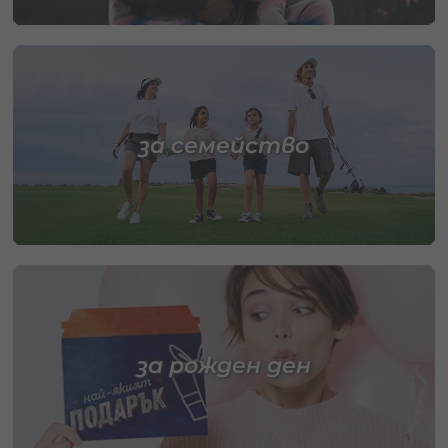
за семейство
за рожден ден