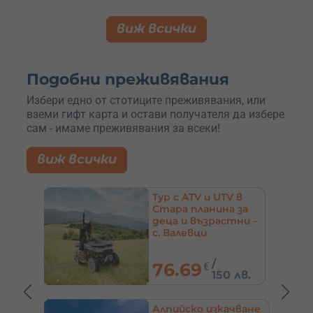
виж всички
Подобни преживявания
Избери едно от стотиците преживявания, или
вземи гифт карта и остави получателя да избере
сам - имаме преживявания за всеки!
виж всички
Tур с ATV и UTV в
Стара планина за
овец
деца и възрастни –
с. Валевци
/
76.69
€
0 лв.
150 лв.
а
Алпийско изкачване