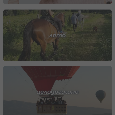
лято
целодогишно