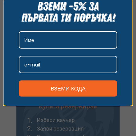
всички бисквитки, да откажете всички или да
изберете предпочитания. За повече информация
Купи ваучер
относно начина, по който обработваме вашите
данни, моля, посетете нашата страница за
1.
Избери ваучер
поверителност.
2.
Добави опаковка
3.
Напиши пожелание
Приемам
Идеално за подарък или ако искаш да заявиш
резервация после.
Персонализиране
Виж опциите
ВЗЕМИ КОДА
Купи и резервирай
1.
Избери ваучер
2.
Заяви резервация