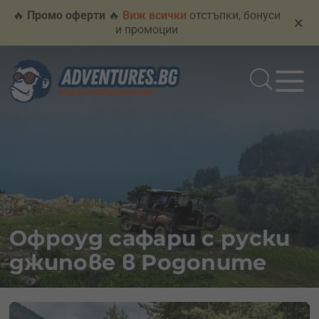
🔥
Промо оферти
🔥
Виж всички
отстъпки, бонуси
×
и промоции
Офроуд сафари с руски
джипове в Родопите