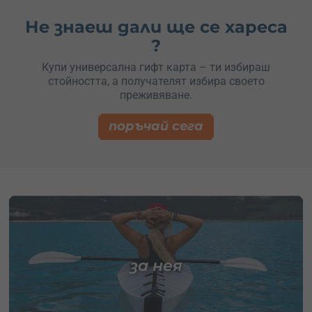
Не знаеш дали ще се хареса
?
Купи универсална гифт карта – ти избираш
стойността, а получателят избира своето
преживяване.
поръчай сега
за нея