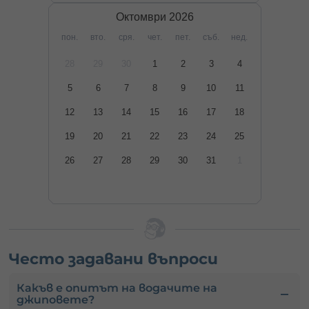
Октомври
2026
пон.
вто.
сря.
чет.
пет.
съб.
нед.
28
29
30
1
2
3
4
5
6
7
8
9
10
11
12
13
14
15
16
17
18
19
20
21
22
23
24
25
26
27
28
29
30
31
1
Често задавани въпроси
Какъв е опитът на водачите на
джиповете?