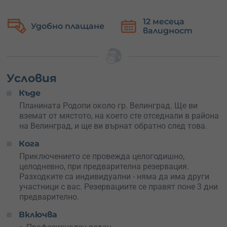
Участниците ще мога да изберат между по-умерени и
12 месеца
Безплатна
по-екстремни маршрути за офроуд разходка, а защо не
валидност
замяна
и двете? Вашият шофьор ще предложи добър маршрут.
А в края на деня можеш да поръчаш вкусен обяд на
открито за над 5 души, приготвен пред всички
участници само от местни био продукти.
Условия
Къде
Планината Родопи около гр. Велинград. Ще ви
вземат от мястото, на което сте отседнали в района
на Велинград, и ще ви върнат обратно след това.
Кога
Приключението се провежда целогодишно,
целодневно, при предварителна резервация.
Разходките са индивидуални - няма да има други
участници с вас. Резервациите се правят поне 3 дни
предварително.
Включва