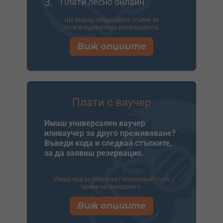
3.
Плати лесно онлайн
Ще видиш следващите стъпки за
потвърждаване на резервацията.
Виж опциите
Плати с ваучер
Имаш универсален ваучер
иливаучер за друго преживяване?
Въведи кода и следвай стъпките,
за да заявиш резервация.
Имаш код за отстъпка? Използвай го по
време на плащането.
Виж опциите