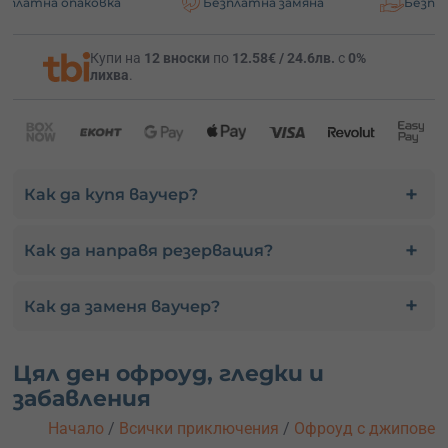
аковка
Безплатна замяна
Безплатна доста
291.44
€
Офроуд с руски джип - за 10-ма
570 лв.
Купи на
12 вноски
по
12.58€ / 24.6лв.
с
0%
лихва
.
Как да купя ваучер?
Как да направя резервация?
Как да заменя ваучер?
Цял ден офроуд, гледки и
забавления
Начало
/
Всички приключения
/
Офроуд с джипове