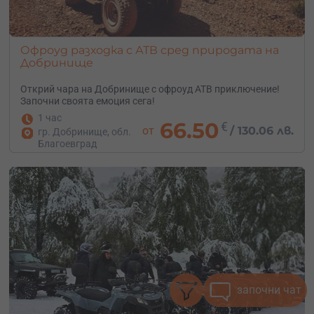
Офроуд разходка с АТВ сред природата на
Добринище
Открий чара на Добринище с офроуд АТВ приключение!
Започни своята емоция сега!
1 час
66.50
€
от
/
130.06 лв.
гр. Добринище, обл.
Благоевград
започни чат