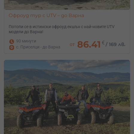
Офроуд тур с UTV – до Варна
Потопи се в истински офроуд екшън с най-новите UTV
модели до Варна!
90 минути
86.41
€
от
/
169 лв.
с. Приселци - до Варна