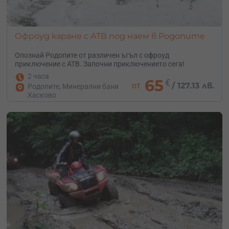
Офроуд каране с АТВ под наем в Родопите
Опознай Родопите от различен ъгъл с офроуд
приключение с АТВ. Започни приключението сега!
2 часа
65
€
от
/
127.13 лв.
Родопите, Минерални бани
Хасково