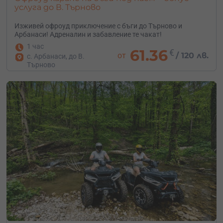
услуга до В. Търново
Изживей офроуд приключение с бъги до Търново и
Арбанаси! Адреналин и забавление те чакат!
1 час
61.36
€
от
/
120 лв.
с. Арбанаси, до В.
Търново