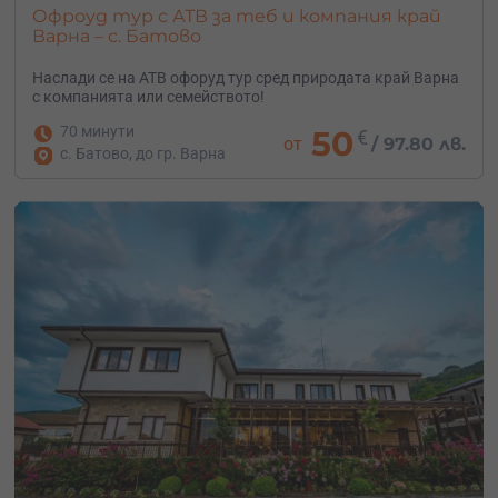
Офроуд тур с АТВ за теб и компания край
Варна – с. Батово
Наслади се на АТВ офоруд тур сред природата край Варна
с компанията или семейството!
70 минути
50
€
от
/
97.80 лв.
с. Батово, до гр. Варна