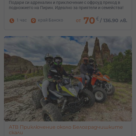
Подари си адреналин и приключение с офроуд преход в
подножието на Пирин. Идеално за приятели и семейства!
70
€
1 час
край Банско
от
/
136.90 лв.
АТВ Приключение около Белоградчишките
скали