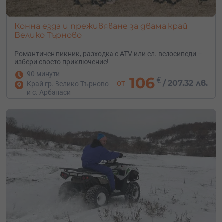
Конна езда и преживяване за двама край
Велико Търново
Романтичен пикник, разходка с ATV или ел. велосипеди –
избери своето приключение!
90 минути
106
€
от
/
207.32 лв.
Kрай гр. Велико Търново
и с. Арбанаси