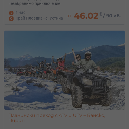
незабравимо приключение
1 час
46.02
€
от
/
90 лв.
Край Пловдив - с. Устина
Планински преход с ATV и UTV – Банско,
Пирин