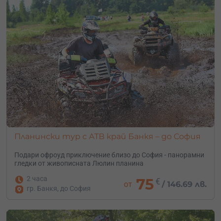
Планински тур с АТВ край Банкя – до София
Подари офроуд приключение близо до София - панорамни
гледки от живописната Люлин планина
2 часа
75
€
от
/
146.69 лв.
гр. Банкя, до София