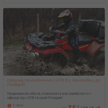
Офроуд приключение с АТВ в с. Калековец, до
Пловдив
Предизвикай себе си, компанията или семейството с
офроуд тур с АТВ-та край Пловдив!
2 часа
35
€
от
/
68.45 лв.