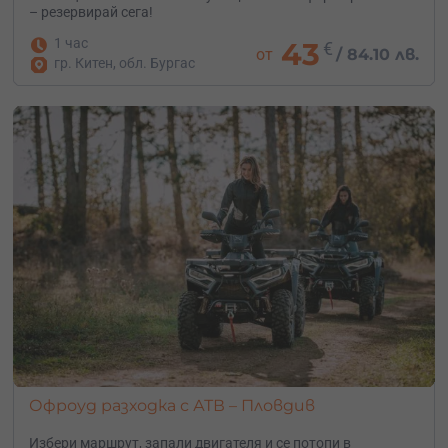
– резервирай сега!
1 час
43
€
от
/
84.10 лв.
гр. Китен, обл. Бургас
Офроуд разходка с АТВ – Пловдив
Избери маршрут, запали двигателя и се потопи в