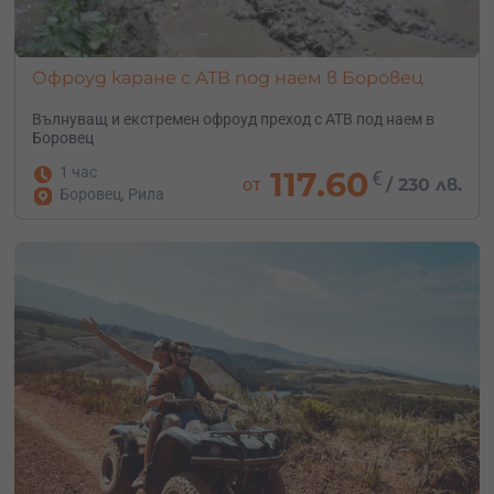
Офроуд каране с АТВ под наем в Боровец
Вълнуващ и екстремен офроуд преход с АТВ под наем в
Боровец
1 час
117.60
€
от
/
230 лв.
Боровец, Рила