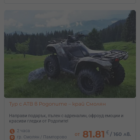
Тур с АТВ в Родопите – край Смолян
Направи подарък, пълен с адреналин, офроуд емоции и
красиви гледки от Родопите!
2 часа
81.81
€
от
/
160 лв.
гр. Смолян / Пампорово