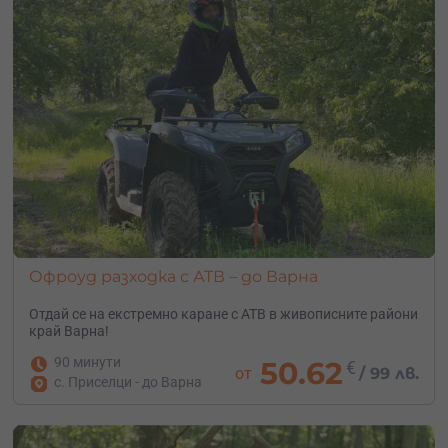
Офроуд разходка с АТВ – до Варна
Отдай се на екстремно каране с АТВ в живописните райони
край Варна!
90 минути
50.62
€
от
/
99 лв.
с. Приселци - до Варна