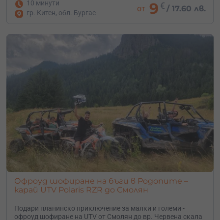
10 минути
9
€
от
/
17.60 лв.
гр. Китен, обл. Бургас
Офроуд шофиране на бъги в Родопите –
карай UTV Polaris RZR до Смолян
Подари планинско приключение за малки и големи -
офроуд шофиране на UTV от Смолян до вр. Червена скала