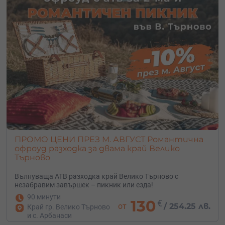
ПРОМО ЦЕНИ ПРЕЗ М. АВГУСТ Романтична
офроуд разходка за двама край Велико
Търново
Вълнуваща АТВ разходка край Велико Търново с
незабравим завършек – пикник или езда!
90 минути
130
€
от
/
254.25 лв.
Край гр. Велико Търново
и с. Арбанаси