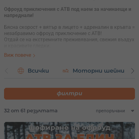
Офроуд приключения с АТВ под наем за начинаещи и
напреднали!
Бясна скорост + вятър в лицето + адреналин в кръвта =
незабравимо офроуд приключение с АТВ!
Отдай се на екстремните преживявания, свежия въздух
и красивите гледки.
При нас безопасността е на първо място!
Виж повече
Как протича разходката с АТВ под наем?
Всички
Моторни шейни
Инструктаж по безопасност – 10-15мин –
професионален инструктор ще ви запознае с
основите на управление на ATV, правилата за
филтри
кормуване и как да разбираме сигналите на водача
на групата.
Кратка разходка с АТВ-то – 10мин – с цел за усвоите
32 от 61 резултата
техниката за правилно завиване и спиране.
Приключението започва! – Когато инструктора
прецени, че карате АТВ уверено, се отправяте да
покорявате черните пътища!