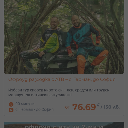
Офроуд разходка с АТВ – с. Герман, до София
Избери тур според нивото си – лек, среден или труден
маршрут за истински ентусиасти!
90 минути
76.69
€
от
/
150 лв.
с. Герман - до София