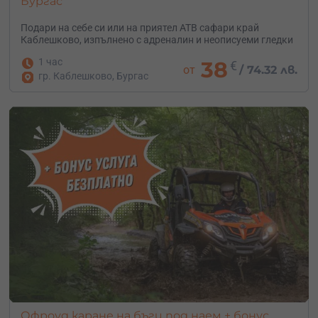
Бургас
Подари на себе си или на приятел АТВ сафари край
Каблешково, изпълнено с адреналин и неописуеми гледки
1 час
38
€
от
/
74.32 лв.
гр. Каблешково, Бургас
Офроуд каране на бъги под наем + бонус