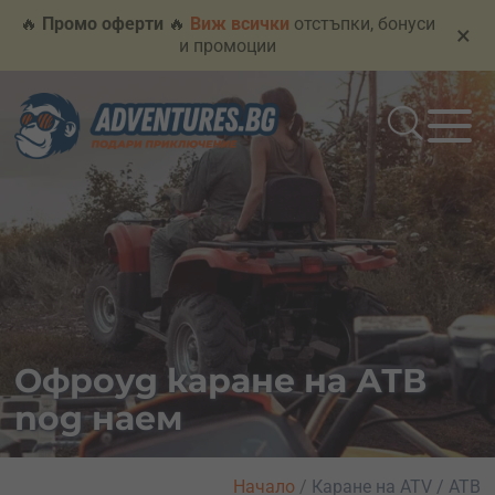
🔥
Промо оферти
🔥
Виж всички
отстъпки, бонуси
×
и промоции
Офроуд каране на АТВ
под наем
Начало
/
Каране на ATV / АТВ