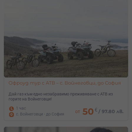
години за да се возите.
Ще бъде ли отменено АТВ приключението ако вали?
Не! Даже ще е по-забавно. Разбира се при порен дъжд
ще бъдете уведомени за отлагане на приключението
максимално рано.
Трябва ли ми опит, за да управлявам АТВ?
Никакъв опит не е нужен АТВ-та се управляват
изключително лесно, и ще се научите да карате за
няколко минути.
Офроуд тур с АТВ – с. Войнеговци, до София
Дай газ към едно незабравимо преживяване с АТВ из
горите на Войнеговци!
1 час
50
€
от
/
97.80 лв.
с. Войнеговци - до София