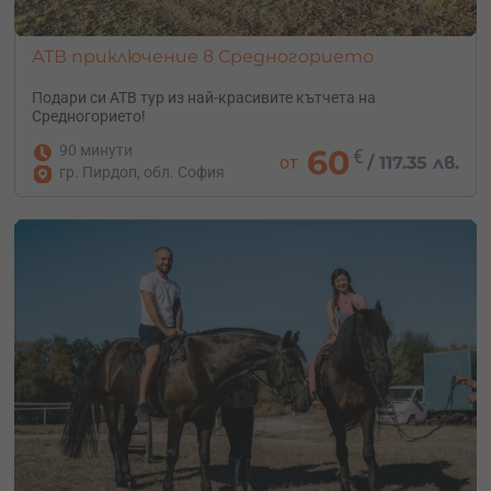
АТВ приключение в Средногорието
Подари си АТВ тур из най-красивите кътчета на
Средногорието!
90 минути
60
€
от
/
117.35 лв.
гр. Пирдоп, обл. София