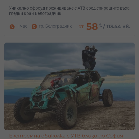
Уникално офроуд преживяване с АТВ сред спиращите дъха
гледки край Белоградчик
58
€
1 час
гр. Белоградчик
от
/
113.44 лв.
Екстремна обиколка с УТВ близо до София