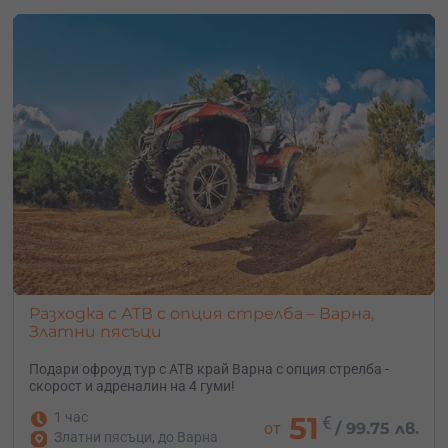
Разходка с АТВ с опция стрелба – Варна,
Златни пясъци
Подари офроуд тур с АТВ край Варна с опция стрелба -
скорост и адреналин на 4 гуми!
1 час
51
€
от
/
99.75 лв.
Златни пясъци, до Варна