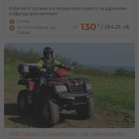
Избягай от рутината и запази своето място за адреналин
и офроуд приключения!
2 часа
130
€
от
/
254.25 лв.
гр. Костинброд - до
София
АТВ Сафари Слънчев бряг – гр. Каблешково,