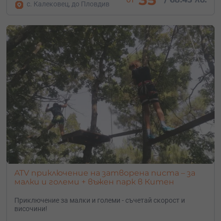
с. Калековец, до Пловдив
ATV приключение на затворена писта – за
малки и големи + въжен парк в Китен
Приключение за малки и големи - съчетай скорост и
височини!