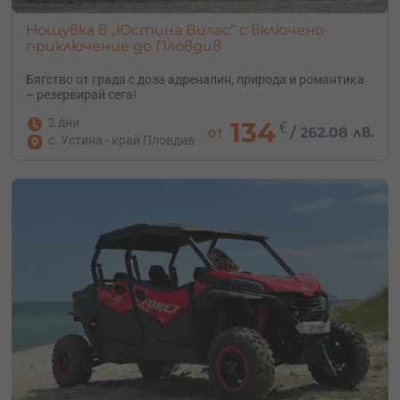
Нощувка в „Юстина Вилас“ с включено
приключение до Пловдив
Бягство от града с доза адреналин, природа и романтика
– резервирай сега!
2 дни
134
€
от
/
262.08 лв.
с. Устина - край Пловдив