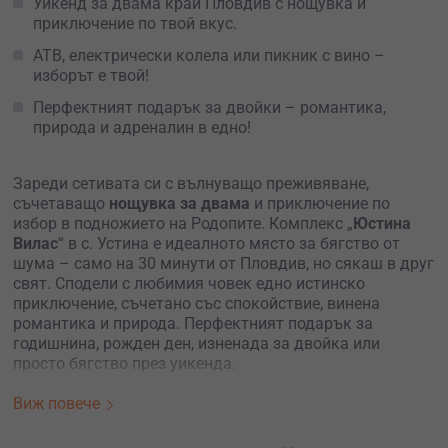
Уикенд за двама край Пловдив с нощувка и
приключение по твой вкус.
АТВ, електрически колела или пикник с вино –
изборът е твой!
Перфектният подарък за двойки – романтика,
природа и адреналин в едно!
Зареди сетивата си с вълнуващо преживяване,
съчетаващо
нощувка за двама
и приключение по
избор в подножието на Родопите. Комплекс „
Юстина
Вилас
“ в с. Устина е идеалното място за бягство от
шума – само на 30 минути от Пловдив, но сякаш в друг
свят. Сподели с любимия човек едно истинско
приключение, съчетано със спокойствие, винена
романтика и природа. Перфектният подарък за
годишнина, рожден ден, изненада за двойка или
просто бягство през уикенда.
Ще бъдете настанени в
двойна стая с балкон
– уютна
Виж повече
обстановка, подходяща както за романтично бягство,
така и за релакс след ден, пълен с приключения.