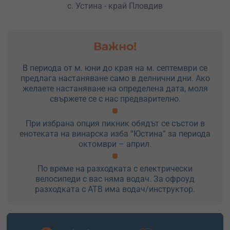
с. Устина - край Пловдив
Важно!
В периода от м. юни до края на м. септември се
предлага настаняване само в делнични дни. Ако
желаете настаняване на определена дата, моля
свържете се с нас предварително.
При избрана опция пикник обядът се състои в
енотеката на винарска изба “Юстина” за периода
октомври – април.
По време на разходката с електрически
велосипеди с вас няма водач. За офроуд
разходката с АТВ има водач/инструктор.