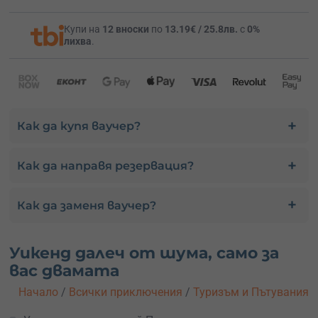
Купи на
12 вноски
по
13.19€ / 25.8лв.
с
0%
лихва
.
Как да купя ваучер?
Как да направя резервация?
Как да заменя ваучер?
Уикенд далеч от шума, само за
вас двамата
Начало
/
Всички приключения
/
Туризъм и Пътувания