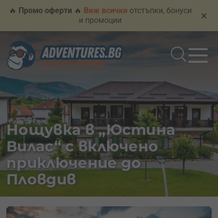
🔥
Промо оферти
🔥
Виж всички
отстъпки, бонуси
×
и промоции
Нощувка в „Юстина
Вилас“ с включено
приключение до
Пловдив