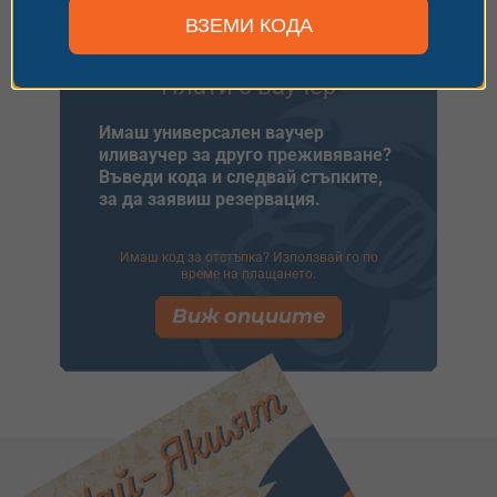
ВЗЕМИ КОДА
Плати с ваучер
Имаш универсален ваучер
иливаучер за друго преживяване?
Въведи кода и следвай стъпките,
за да заявиш резервация.
Имаш код за отстъпка? Използвай го по
време на плащането.
Виж опциите