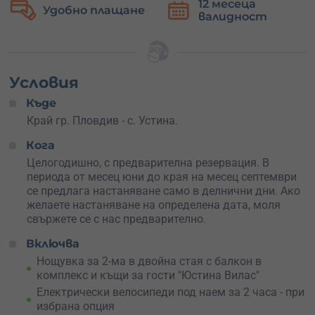
12 месеца
Безплатна
Комплексът предлага спокойствие сред природата, с
валидност
замяна
гледка към лозята.
Можеш да избереш измежду следните вълнуващи
приключения:
Условия
Разходка с електрически велосипеди
– получаваш
Къде
два електрически велосипеда (+ каски) за 2 часа, с
които да разгледате района на Устина в свое темпо.
Край гр. Пловдив - с. Устина.
Без водач, но с пълна свобода.
Кога
Офроуд разходка с АТВ 400сс
– адреналин и екшън
в компанията на инструктор. Разходката е с
Целогодишно, с предварителна резервация. В
продължителност 1 час, каска, очила и боне са
периода от месец юни до края на месец септември
осигурени. Перфектна комбинация от приключение
се предлага настаняване само в делнични дни. Ако
и сигурност.
желаете настаняване на определена дата, моля
Електрически велосипеди + винен пикник
–
свържете се с нас предварително.
истинска наслада за романтичните души. След
Включва
велоразходката ви очаква 3-степенен обяд с
фермерски продукти и две бутилки вино, сервирани
Нощувка за 2-ма в двойна стая с балкон в
сред лозята. А в допълнение – беседа за
комплекс и къщи за гости "Юстина Вилас"
винопроизводството и разходка из парк-лозето. От
Електрически велосипеди под наем за 2 часа - при
октомври до април пикникът се случва в уютната
избрана опция