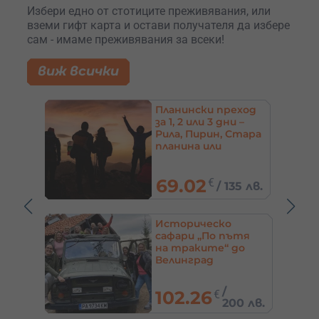
Избери едно от стотиците преживявания, или
вземи гифт карта и остави получателя да избере
сам - имаме преживявания за всеки!
виж всички
еход
Глемпинг Дивото –
 –
модерен къмпинг
Стара
на морето – с.
Топола, Каварна
60
€
5 лв.
/
117.35 лв.
Почивка за 2-ма в
ътя
еко селище
до
“Дебели даб” и
рафтинг по река
Струма
180
€
/
352.05 лв.
0 лв.