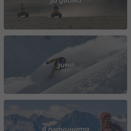
за двама
зима
в планината