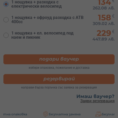
134
€
1 нощувка + разходка с
електрически велосипед
262.08 лв.
158
€
1 нощувка + офроуд разходка с АТВ
400сс
309.02 лв.
229
€
1 нощувка + ел. велосипед под
наем и пикник
447.89 лв.
подари ваучер
избери опаковка, пожелание и доставка
резервирай
направи бърза поръчка със заявка за резервация
Имаш ваучер?
Заяви резервация
овка
Безплатна замяна
Безплатна доставк