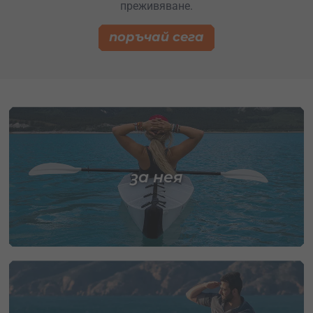
преживяване.
поръчай сега
за нея