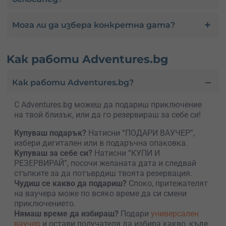
Мога ли да избера конкретна дата?
Kак работи Adventures.bg
Как работи Adventures.bg?
С Adventures.bg можеш да подариш приключение
на твой близък, или да го резервираш за себе си!
Купуваш подарък?
Натисни “ПОДАРИ ВАУЧЕР”,
избери дигитален или в подаръчна опаковка.
Kупуваш за себе си?
Натисни “КУПИ И
РЕЗЕРВИРАЙ”, посочи желаната дата и следвай
стъпките за да потъврдиш твоята резервация.
Чудиш се какво да подариш?
Споко, притежателят
на ваучера може по всяко време да си смени
приключението.
Нямаш време да избираш?
Подари
универсален
ваучер
и остави получателя да избира какво, къде