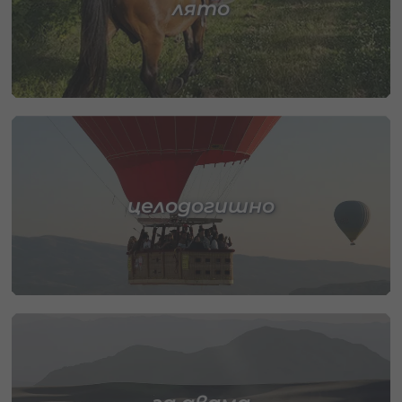
лято
целодогишно