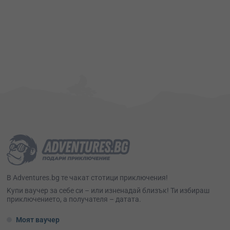
В Adventures.bg те чакат стотици приключения!
Kупи ваучер за себе си – или изненадай близък! Ти избираш
приключението, а получателя – датата.
Моят ваучер