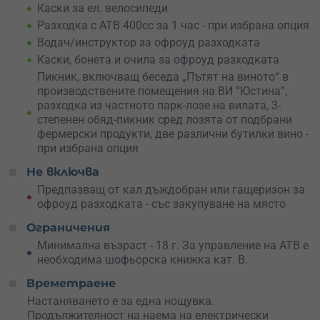
енотека на избата.
Каски за ел. велосипеди
Разходка с АТВ 400сс за 1 час - при избрана опция
Резервирай това преживяване за двама и създай
спомени, които ще ви топлят дълго след края на
Водач/инструктор за офроуд разходката
уикенда. Това не е просто нощувка – това е мини
Каски, бонета и очила за офроуд разходката
бягство, пълно с емоции, избор и любов. Подари го за
Пикник, включващ беседа „Пътят на виното“ в
специален повод или го запази за теб и любимия човек
производствените помещения на ВИ “Юстина”,
– защото
времето, прекарано заедно, е безценно
.
разходка из частното парк-лозе на вилата, 3-
степенен обяд-пикник сред лозята от подбрани
фермерски продукти, две различни бутилки вино -
при избрана опция
Не включва
Предпазващ от кал дъждобран или гащеризон за
офроуд разходката - със закупуване на място
Ограничения
Минимална възраст - 18 г. За управление на АТВ е
необходима шофьорска книжка кат. B.
Времетраене
Настаняването е за една нощувка.
Продължителност на наема на електрически