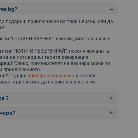
es.bg?
да подариш приключение на твой близък, или да
и!
сни “ПОДАРИ ВАУЧЕР”, избери дигитален или в
тисни “КУПИ И РЕЗЕРВИРАЙ”, посочи желаната
е за да потъврдиш твоята резервация.
дариш?
Споко, притежателят на ваучера може по
ни приключението.
раш?
Подари
универсален ваучер
и остави
акво, къде и кога да е приключението му.
а ?
учера?