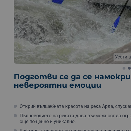
Сплоти
Подготви се да се намокр
невероятни емоции
Открий вълшебната красота на река Арда, спуска
Пълноводието на реката дава възможност за огра
още по-ценно и уникално.
Рафтингът предоставя високи дози адреналин и в