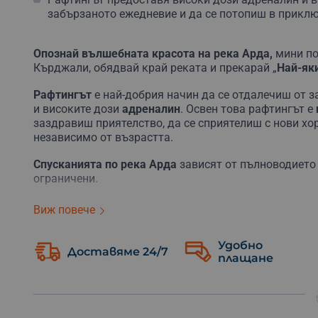
забързаното ежедневие и да се потопиш в приклю
Опознай вълшебната красота на река Арда,
мини по
Кърджали, обядвай край реката и прекарай „
Най-яки
Рафтингът
е най-добрия начин да се отдалечиш от з
и високите дози
адреналин
. Освен това рафтингът е
заздравиш приятелство, да се сприятелиш с нови хо
независимо от възрастта.
Спусканията по река Арда
зависят от пълноводието 
ограничени.
По тази причина изживяването става още по-ценно 
Виж повече
сам да се възползваш от него.
Удобно
Приключението включва инструктаж от
професиона
Доставяме 24/7
плащане
безопасността в лодката и поведение в бързотечащи
Ще трябва да се научиш как се гребе, как се изпълн
се случи във водата.
Рафтингът е екипен спорт
и е в