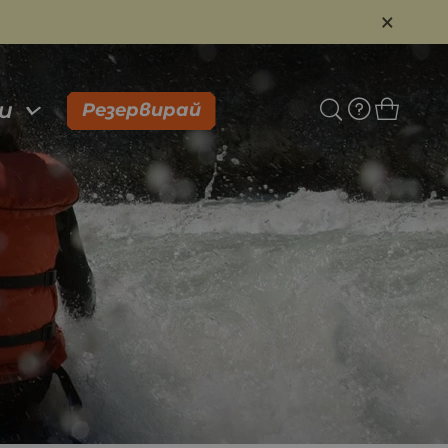
×
и
Резервирай