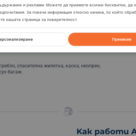
ъдържание и реклами. Можете да приемете всички бисквитки, да 
едпочитания. За повече информация относно начина, по който обр
д 18 г. се нуждаят от упълномощен придружител или
ете нашата страница за поверителност.
а деца предупредете организатора предварително.
ерсонализиране
Приемам
канията е 3-4 часа в зависимост от локацията, от
дата, а през останалите се извършва подготовка.
ребло, спасителна жилетка, каска, неопрен,
сух багаж.
Kак работи A