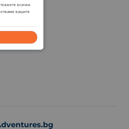
откажете всички
аботваме вашите
dventures.bg