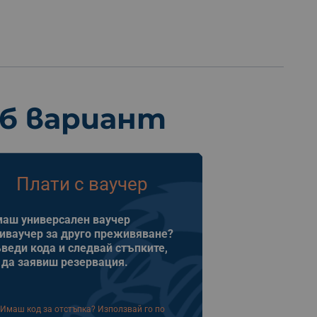
еб вариант
Плати с ваучер
аш универсален ваучер
иваучер за друго преживяване?
веди кода и следвай стъпките,
 да заявиш резервация.
Имаш код за отстъпка? Използвай го по