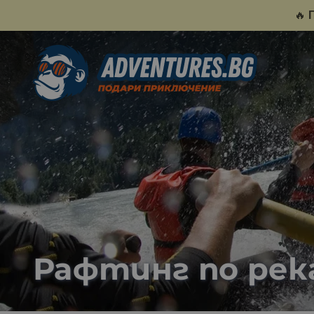
🔥
Рафтинг по рек