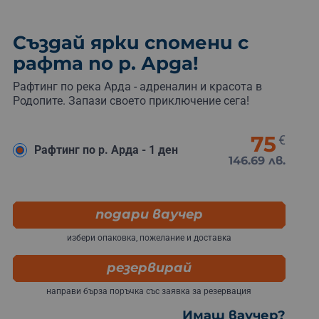
Създай ярки спомени с
рафта по р. Арда!
Рафтинг по река Арда - адреналин и красота в
Родопите. Запази своето приключение сега!
75
€
Рафтинг по р. Арда - 1 ден
146.69 лв.
подари ваучер
избери опаковка, пожелание и доставка
резервирай
направи бърза поръчка със заявка за резервация
Имаш ваучер?