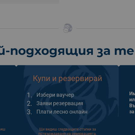
й-подходящия за т
Купи и резервирай
Им
1.
Избери ваучер
ил
2.
Заяви резервация
Въ
3.
Плати лесно онлайн
за
виш
Ще видиш следващите стъпки за
потвърждаване на резервацията.