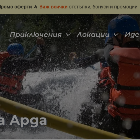
Промо оферти
🔥
Виж всички
отстъпки, бонуси и промоции
Приключения
Локации
Иде
а Арда