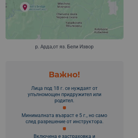
р. Арда,от яз. Бели Извор
Важно!
Лица под 18 г. се нуждаят от
упълномощен придружител или
родител.
Минималната възраст е 5 г., но само
след разрешение от инструктора.
Включена е застраховка и