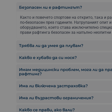
Безопасен ли е рафтингът?
Както и повечето спортове на открито, така и р
по-безопасен през годините. Натрупаният опит и
оборудването, което става изключително специа
прави рафтинга безопасен за напълно неопитни 
Трябва ли да умея да плувам?
Какво е хубаво да си нося?
Имам медицински проблем, мога ли да п
рафтинг?
Има ли включена застраховка?
Има ли възрастови ограничения?
Какво се прави, ако вали?