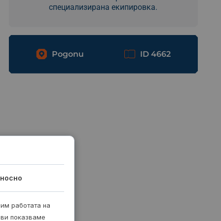
специализирана екипировка.
Родопи
ID 4662
носно
рим работата на
 ви показваме