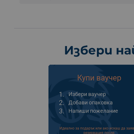
Избери на
Купи ваучер
1.
Избери ваучер
2.
Добави опаковка
3.
Напиши пожелание
Идеално за подарък или ако искаш да зая
резервация после.