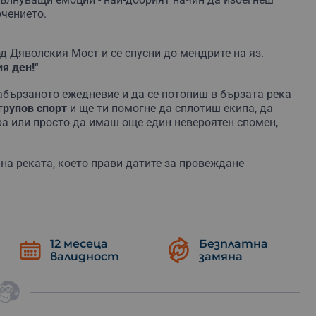
чението.
д Дяволския Мост и се спусни до мендрите на яз.
я ден!
“
абързаното ежедневие и да се потопиш в бързата река
групов спорт
и ще ти помогне да сплотиш екипа, да
ра или просто да имаш още един невероятен спомен,
на реката, което прави датите за провеждане
независимо дали си решил да го подариш на някой или
12 месеца
Безплатна
лен и сертифициран инструктор
, относно
валидност
замяна
 реки.
яват команди, как се плува с жилетка и какво може да
ажно всеки да знае задачите и мястото си в лодката.