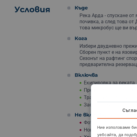
Лодката се управлява през инструктора, който стои 
Условия
Къде
рафта се поддържа от синхронното гребане на екип
Река Арда - спускане от
почивка, а след това от
това микробус ще ви вър
Кога
Избери двудневно прежи
Сборен пункт е на язовир
Сезонът на рафтинг спор
предварителна резервац
Включва
Екипировка за реката
Професионален инстру
Транспорт от точката
Застраховка
Съгла
Не включва
Фото и видео заснема
Ние използваме бис
Нощувки
уебсайта, да подоб