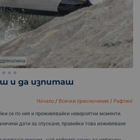
Безплатна замяна
Безплатна доставка
Безплатна 
 колектива
иш и да изпиташ
Начало
/
Всички приключения
/
Рафтинг
йки се по нея и преживявайки невероятни моменти.
ничени дати за спускане, правейки това изживяване
ълнуващи емоции - най-добрият начин да избегнеш