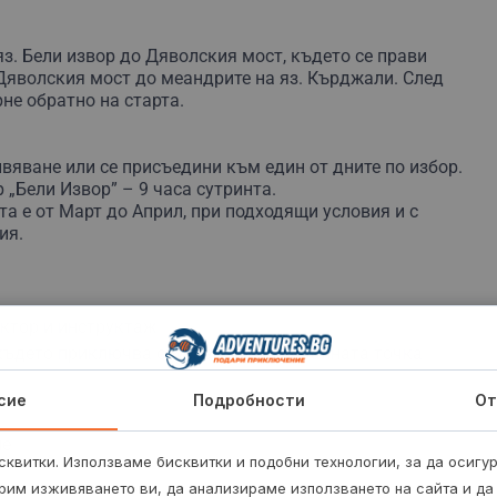
най-отпред и дава нужните инструкции, а балансът на
ажа.
 яз. Бели извор до Дяволския мост, където се прави
 Дяволския мост до меандрите на яз. Кърджали. След
не обратно на старта.
вяване или се присъедини към един от дните по избор.
 „Бели Извор” – 9 часа сутринта.
та е от Март до Април, при подходящи условия и с
ия.
ктор и инструктаж
 където приключва спускането до началната точка
сие
Подробности
От
не
квитки. Използваме бисквитки и подобни технологии, за да осигу
рим изживяването ви, да анализираме използването на сайта и да