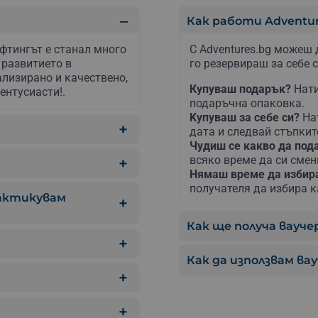
Как работи Adventur
афтингът е станал много
С Adventures.bg можеш 
 развитието в
го резервираш за себе с
лизирано и качествено,
Купуваш подарък?
Нати
ентусиасти!.
подаръчна опаковка.
Kупуваш за себе си?
На
дата и следвай стъпкит
Чудиш се какво да по
всяко време да си сме
Нямаш време да изби
получателя да избира к
рактикувам
Как ще получа ваучер
Как да използвам ва