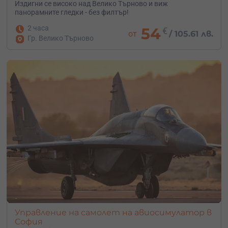
Издигни се високо над Велико Търново и виж
панорамните гледки - без филтър!
2 часа
54
€
от
/
105.61 лв.
Гр. Велико Търново
Управление на самолет на авиосимулатор в
София