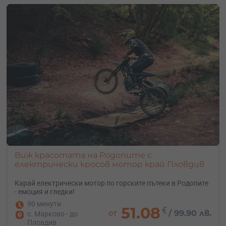
Виж красотата на Родопите с
електрически кросов мотор край Пловдив
Карай електрически мотор по горските пътеки в Родопите
- емоция и гледки!
90 минути
51.08
€
от
/
99.90 лв.
с. Марково - до
Пловдив