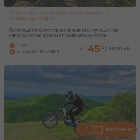
Конна езда за 1-4 души на Витоша – с.
Владая, до София
Презареди батериите сред природата в група до 4-ма,
близо до София и далеч от градската суматоха
1 час
45
€
от
/
88.01 лв.
с. Владая - до София
започни чат