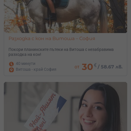
Разходка с кон на Витоша – София
Покори планинските пътеки на Витоша с незабравима
разходка на кон!
40 минути
30
€
от
/
58.67 лв.
Витоша - край София