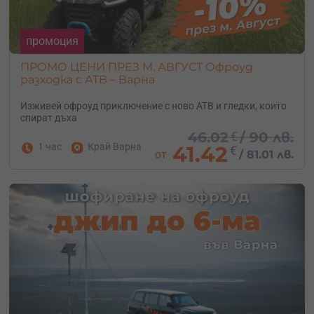
промоция
ПРОМО ЦЕНИ ПРЕЗ М. АВГУСТ Офроуд
разходка с АТВ – Варна
Изживей офроуд приключение с ново АТВ и гледки, които
спират дъха
46.02
€
/
90 лв.
1 час
Край Варна
41.42
€
от
/
81.01 лв.