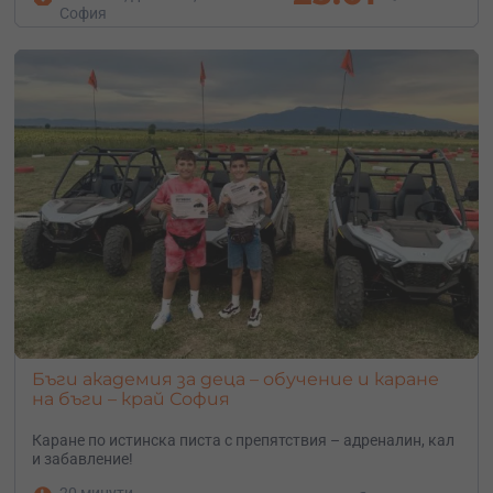
София
Бъги академия за деца – обучение и каране
на бъги – край София
Каране по истинска писта с препятствия – адреналин, кал
и забавление!
20 минути