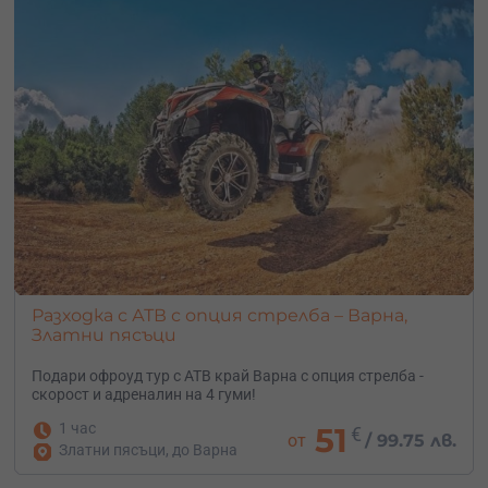
Разходка с АТВ с опция стрелба – Варна,
Златни пясъци
Подари офроуд тур с АТВ край Варна с опция стрелба -
скорост и адреналин на 4 гуми!
1 час
51
€
от
/
99.75 лв.
Златни пясъци, до Варна