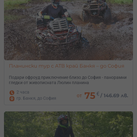
Планински тур с АТВ край Банкя – до София
Подари офроуд приключение близо до София - панорамни
гледки от живописната Люлин планина
2 часа
75
€
от
/
146.69 лв.
гр. Банкя, до София