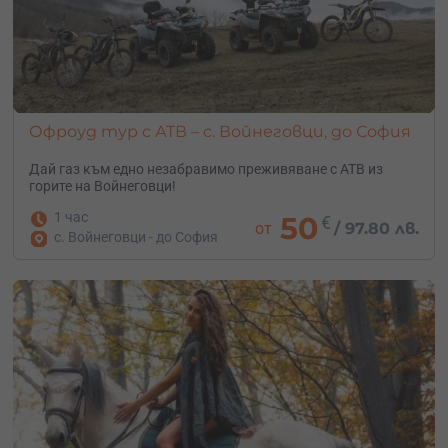
Офроуд тур с АТВ – с. Войнеговци, до София
Дай газ към едно незабравимо преживяване с АТВ из
горите на Войнеговци!
1 час
50
€
от
/
97.80 лв.
с. Войнеговци - до София