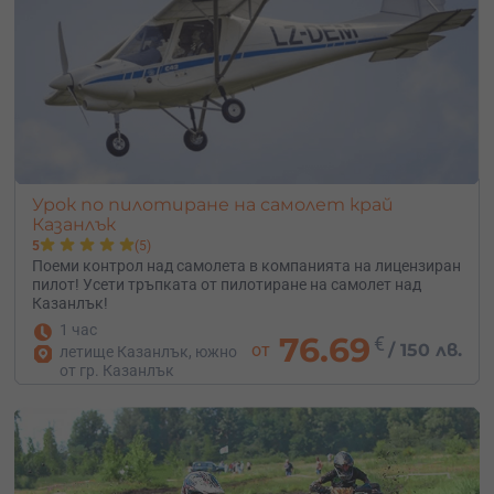
Урок по пилотиране на самолет край
Казанлък
5
(5)
Поеми контрол над самолета в компанията на лицензиран
пилот! Усети тръпката от пилотиране на самолет над
Казанлък!
1 час
76.69
€
от
/
150 лв.
летище Казанлък, южно
от гр. Казанлък