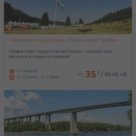
Панорамно издигане с балон край Правец
Перфектният подарък за мечтатели – с
покойствие,
височина и гледки за снимане
10 минути
35
€
от
/
68.45 лв.
гр. Правец - до София