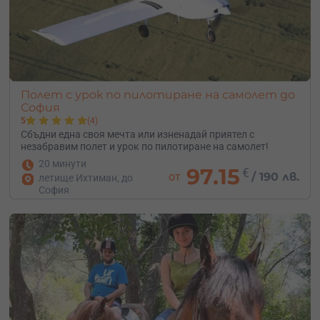
Полет с урок по пилотиране на самолет до
София
5
(4)
Сбъдни една своя мечта или изненадай приятел с
незабравим полет и урок по пилотиране на самолет!
20 минути
97.15
€
от
/
190 лв.
летище Ихтиман, до
София