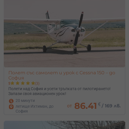
Полет със самолет и урок с Cessna 150 – до
София
5
(3)
Полети над София и усети тръпката от пилотирането!
Запази своя авиационен урок!
20 минути
86.41
€
от
/
169 лв.
летище Ихтиман, до
София