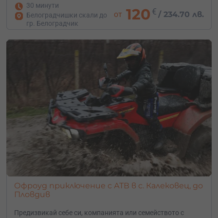
30 минути
120
€
от
/
234.70 лв.
Белоградчишки скали до
гр. Белоградчик
Офроуд приключение с АТВ в с. Калековец, до
Пловдив
Предизвикай себе си, компанията или семейството с