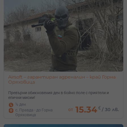
Airsoft – гарантиран адреналин – край Горна
Оряховица
Превърни обикновения ден в бойно поле с приятели и
епични мисии!
½ ден
15.34
€
от
/
30 лв.
с. Правда - до Горна
Оряховица