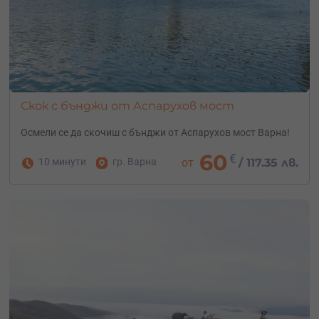
Скок с бънджи от Аспарухов мост
Осмели се да скочиш с бънджи от Аспарухов мост Варна!
60
€
10 минути
гр. Варна
от
/
117.35 лв.