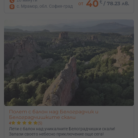
40
€
от
/
78.23 лв.
с. Мрамор, обл. София-град
Полет с балон над Белоградчик и
Белоградчишките скали
4
(5)
Лети с балон над уникалните Белоградчишки скали!
Запази своето небесно приключение още сега!