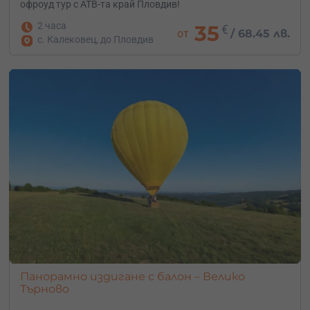
офроуд тур с АТВ-та край Пловдив!
2 часа
35
€
от
/
68.45 лв.
с. Калековец, до Пловдив
Панорамно издигане с балон – Велико
Търново