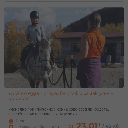
Урок по езда + стрелба с лък и хамак зона –
до Своге
Уникално приключение с конна езда сред природата,
стрелба с лък и релакс в хамак зона
1 час
23.01
€
от
/
45 лв.
с. Заселе, до Своге, обл.