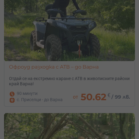
Офроуд разходка с АТВ – до Варна
Отдай се на екстремно каране с АТВ в живописните райони
край Варна!
90 минути
50.62
€
от
/
99 лв.
с. Приселци - до Варна