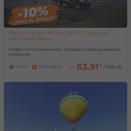
ПРОМО ЦЕНИ ПРЕЗ М. АВГУСТ Офроуд с
джип край Варна
Перфектното приключение - сподели вълнуващи моменти
с приятели!
63.91
€
2 часа
Край Варна
от
/
125 лв.