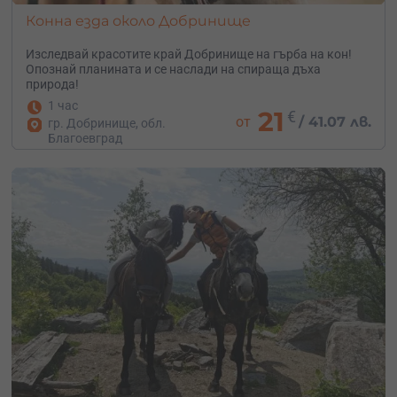
Конна езда около Добринище
Изследвай красотите край Добринище на гърба на кон!
Опознай планината и се наслади на спираща дъха
природа!
1 час
21
€
от
/
41.07 лв.
гр. Добринище, обл.
Благоевград