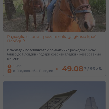
Разходка с коне – романтика за двама край
Пловдив
Изненадай половинката с романтична разходка с коне
близо до Пловдив - подари красиви гледки и незабравими
мигове!
1 час
49.08
€
от
/
96 лв.
с. Ягодово, обл. Пловдив