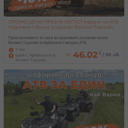
ПРОМО ЦЕНИ ПРЕЗ М. АВГУСТ Каране на АТВ
под наем + бонус услуга до Велико Търново
Приключението те чака из красивите хълмове около
Велико Търново и Арбанаси с мощно АТВ.
1 час
46.02
€
от
/
90 лв.
край с. Арбанаси и гр.
Велико Търново