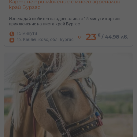
Картинг приключение с много адреналин
край Бургас
Изненадай любител на адреналина с 15 минути картинг
приключение на писта край Бургас
15 минути
23
€
от
/
44.98 лв.
гр. Каблешково, обл. Бургас