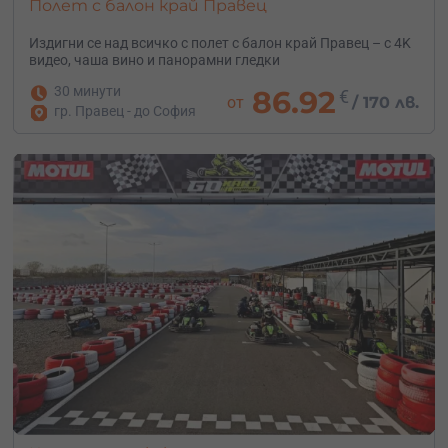
Полет с балон край Правец
Издигни се над всичко с полет с балон край Правец – с 4K
видео, чаша вино и панорамни гледки
30 минути
86.92
€
от
/
170 лв.
гр. Правец - до София