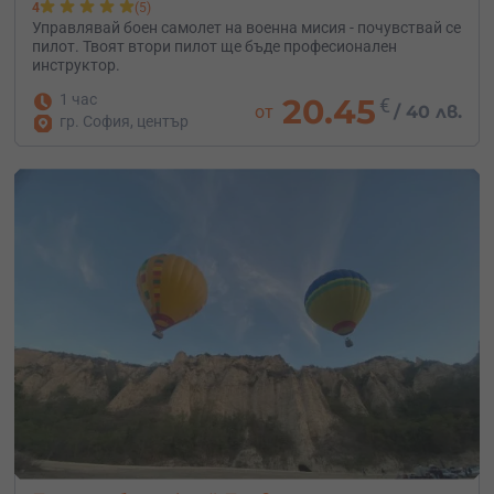
4
(5)
Управлявай боен самолет на военна мисия - почувствай се
пилот. Твоят втори пилот ще бъде професионален
инструктор.
1 час
20.45
€
от
/
40 лв.
гр. София, център