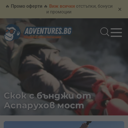
🔥
Промо оферти
🔥
Виж всички
отстъпки, бонуси
×
и промоции
Скок с бънджи от
Аспарухов мост