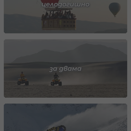
целодогишно
за двама