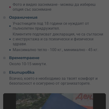
Варна скочи с бънджи от Аспарухов мост.
Фото и видео заснемане - можеш да избереш
опция със заснемане
Ограничения
Участниците под 18 години се нуждаят от
пълнолетен придружител.
Клиентите подписват декларация, че са съгласни
с инструктажа и са психически и физически
здрави.
Максимално тегло - 100 кг., минимално - 45 кг.
Времетраене
Около 10-15 минути.
Екипировка
Всичко, което е необходимо за твоят комфорт и
безопасност е осигурено от организаторите.