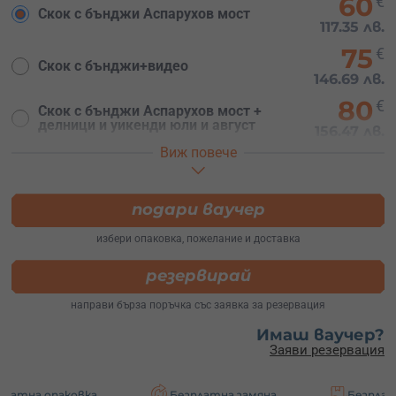
60
€
Скок с бънджи Аспарухов мост
117.35 лв.
75
€
Скок с бънджи+видео
146.69 лв.
80
€
Скок с бънджи Аспарухов мост +
делници и уикенди юли и август
156.47 лв.
Виж повече
100
Скок с бънджи Аспарухов мост +
€
видео, + делници и уикенди - юли и
195.58 лв.
август
подари ваучер
избери опаковка, пожелание и доставка
резервирай
направи бърза поръчка със заявка за резервация
Имаш ваучер?
Заяви резервация
вка
Безплатна замяна
Безплатна доставка