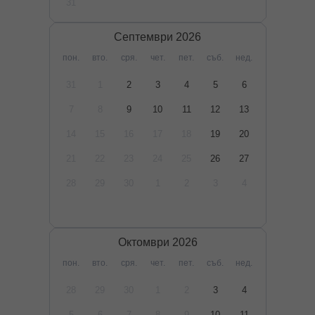
31
Септември
2026
пон.
вто.
сря.
чет.
пет.
съб.
нед.
31
1
2
3
4
5
6
7
8
9
10
11
12
13
14
15
16
17
18
19
20
21
22
23
24
25
26
27
28
29
30
1
2
3
4
Октомври
2026
пон.
вто.
сря.
чет.
пет.
съб.
нед.
28
29
30
1
2
3
4
5
6
7
8
9
10
11