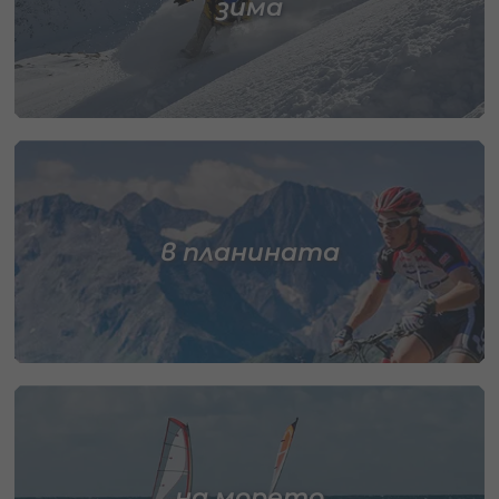
зима
в планината
на морето