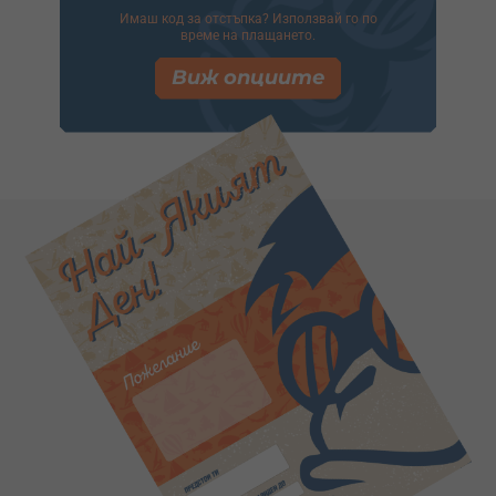
Имаш код за отстъпка? Използвай го по
време на плащането.
Виж опциите