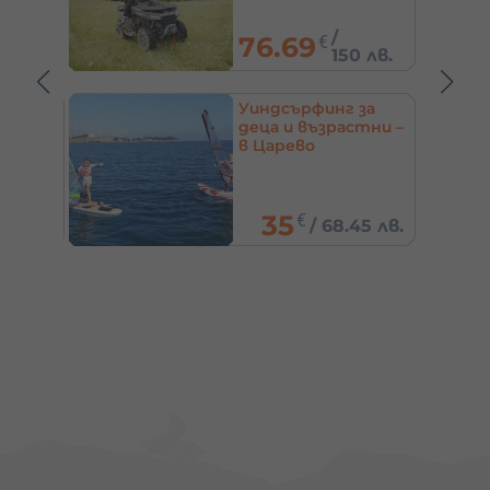
/
76.69
€
5 лв.
150 лв.
а
Уиндсърфинг за
орд –
деца и възрастни –
оспат
в Царево
35
€
/
68.45 лв.
40 лв.