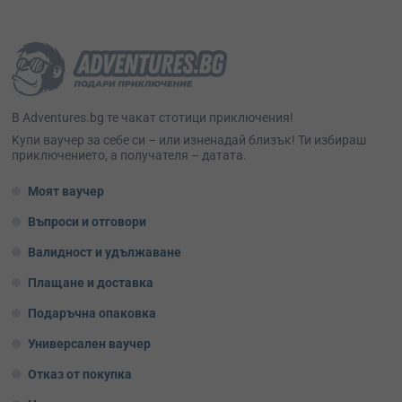
В Adventures.bg те чакат стотици приключения!
Kупи ваучер за себе си – или изненадай близък! Ти избираш
приключението, а получателя – датата.
Моят ваучер
Въпроси и отговори
Валидност и удължаване
Плащане и доставка
Подаръчна опаковка
Универсален ваучер
Отказ от покупка