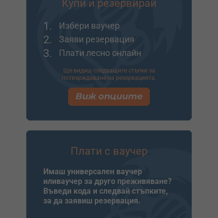
Купи и резервирай
1.
Избери ваучер
2.
Заяви резервация
3.
Плати лесно онлайн
Ще видиш следващите стъпки за
потвърждаване на резервацията.
Виж опциите
Плати с ваучер
Имаш универсален ваучер
иливаучер за друго преживяване?
Въведи кода и следвай стъпките,
за да заявиш резервация.