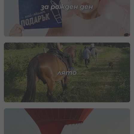
за рожден ден
лято