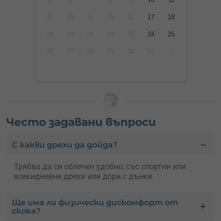
12
13
14
15
16
17
18
19
20
21
22
23
24
25
26
27
28
29
30
31
1
Често задавани въпроси
С какви дрехи да дойда?
Трябва да си облечен удобно, със спортни или
всекидневни дрехи или дори с дънки.
Ще има ли физически дискомфорт от
скока?