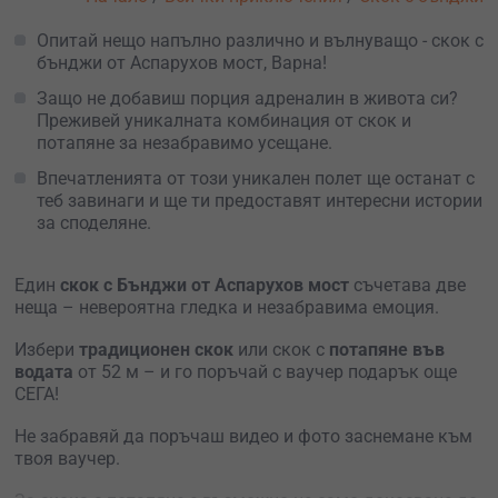
Опитай нещо напълно различно и вълнуващо - скок с
бънджи от Аспарухов мост, Варна!
Защо не добавиш порция адреналин в живота си?
Преживей уникалната комбинация от скок и
потапяне за незабравимо усещане.
Впечатленията от този уникален полет ще останат с
теб завинаги и ще ти предоставят интересни истории
за споделяне.
Един
скок с Бънджи от Аспарухов мост
съчетава две
неща – невероятна гледка и незабравима емоция.
Избери
традиционен скок
или скок с
потапяне във
водата
от 52 м – и го поръчай с ваучер подарък още
СЕГА!
Не забравяй да поръчаш видео и фото заснемане към
твоя ваучер.