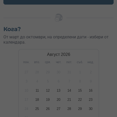
Кога?
От март до октомври, на определени дати - избери от
календара.
Август
2026
пон.
вто.
сря.
чет.
пет.
съб.
нед.
27
28
29
30
31
1
2
3
4
5
6
7
8
9
10
11
12
13
14
15
16
17
18
19
20
21
22
23
24
25
26
27
28
29
30