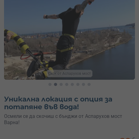
Бънджи Аспарухов мост
Уникална локация с опция за
потапяне във вода!
Осмели се да скочиш с бънджи от Аспарухов мост
Варна!