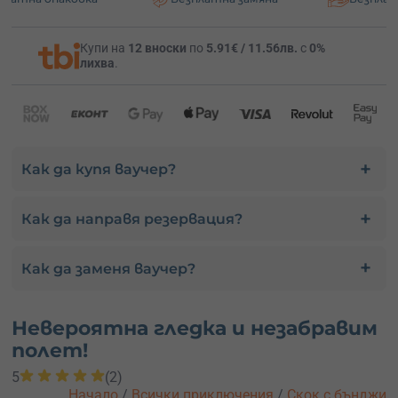
Купи на
12 вноски
по
5.91€ / 11.56лв.
с
0%
лихва
.
Как да купя ваучер?
Как да направя резервация?
Как да заменя ваучер?
Невероятна гледка и незабравим
полет!
5
(2)
Начало
/
Всички приключения
/
Скок с бънджи