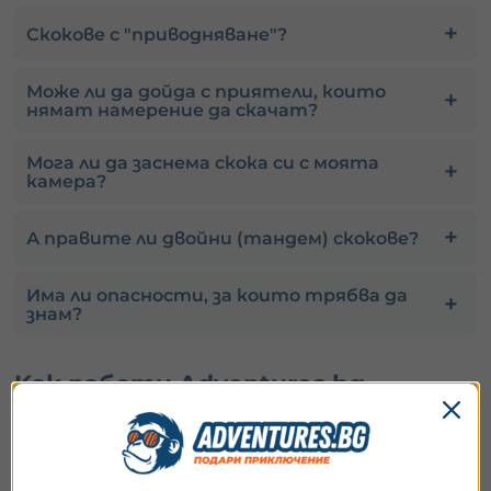
Скокове с "приводняване"?
Може ли да дойда с приятели, които
нямат намерение да скачат?
Мога ли да заснема скока си с моята
камера?
А правите ли двойни (тандем) скокове?
Има ли опасности, за които трябва да
знам?
Kак работи Adventures.bg
Как работи Adventures.bg?
С Adventures.bg можеш да подариш приключение