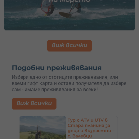
виж всички
Подобни преживявания
Избери едно от стотиците преживявания, или
вземи гифт карта и остави получателя да избере
сам - имаме преживявания за всеки!
виж всички
Tур с ATV и UTV в
Стара планина за
деца и възрастни –
с. Валевци