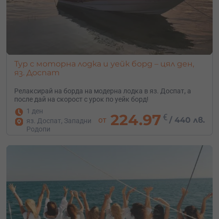
Тур с моторна лодка и уейк борд – цял ден,
яз. Доспат
Релаксирай на борда на модерна лодка в яз. Доспат, а
после дай на скорост с урок по уейк борд!
1 ден
224.97
€
от
/
440 лв.
яз. Доспат, Западни
Родопи