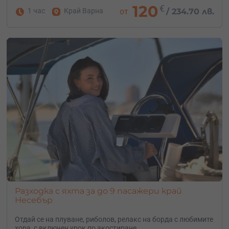
120
€
1 час
Край Варна
от
/
234.70 лв.
Разходка с яхта за до 9 пасажери край
Несебър
Отдай се на плуване, риболов, релакс на борда с любимите
хора, с включен урок по акостиране.