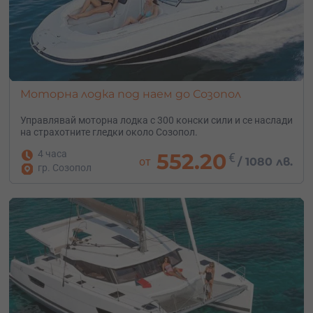
Моторна лодка под наем до Созопол
Управлявай моторна лодка с 300 конски сили и се наслади
на страхотните гледки около Созопол.
4 часа
552.20
€
от
/
1080 лв.
гр. Созопол