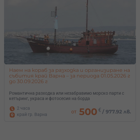
Наем на кораб за разходка и организиране на
събития край Варна – за периода 01.05.2026 г
до 30.09.2026 г
Романтична разходка или
незабравимо
морско
парти
с
кетъринг,
украса
и
фотосесия
на
борда
2 часа
500
€
от
/
977.92 лв.
край гр. Варна