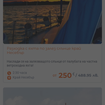
Разходка с яхта по залез слънце край
Несебър
Наслади се на залязващото слънце от палубата на частна
ветроходна яхта!
2:30 часа
250
€
от
/
488.95 лв.
Край Несебър