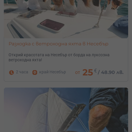
Разходка с ветроходна яхта в Несебър
Открий красотата на Несебър от борда на луксозна
ветроходна яхта!
25
€
2 часа
край Несебър
от
/
48.90 лв.