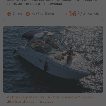
танци, морски бриз и летни емоции!
16
€
2 часа
Край гр. Варна
от
/
31.30 лв.
Луксозна разходка с моторна яхта Sea Ray
290 Sundancer – Бургас