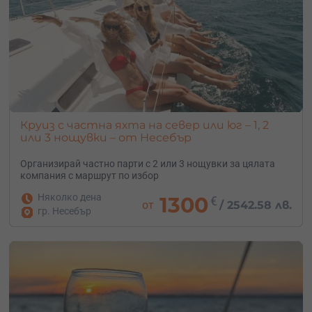
Круиз с частна яхта на север или юг – 1, 2
или 3 нощувки – от Несебър
Организирай частно парти с 2 или 3 нощувки за цялата
компания с маршрут по избор
Няколко дена
1300
€
от
/
2542.58 лв.
гр. Несебър