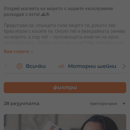
Открий магията на морето с нашите ексклузивни
разходки с яхта! 🌊⛵
Представи си: слънцето гали лицето ти, докато лек
бриз играе с косите ти. Около теб е безкрайната синева
на морето, а под теб – пулсиращата енергия на една
луксозна яхта. Звучи като сън, нали? Ние можем да го
превърнем в реалност!
Виж повече
Разходки с яхта:
Избери сред разнообразните ни предложения за
Всички
Моторни шейни
разходки и изживей моменти на спокойствие и
красота. Независимо дали искаш романтичен залез
или просто да се потопиш в красотите на морето, ние
филтри
имаме нещо за теб.
Частни партита на яхта:
28 резултата
Търсиш уникално място за следващото си събитие или
празненство? Нашият флот от луксозни яхти е
идеалният избор за незабравими моменти сред
приятели или семейство. От рожден ден до фирмено
партито – ние ще се погрижим за всеки детайл, за да се