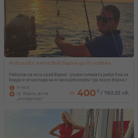
Риболов с яхта във Варна до 10 човека
Риболов на яхта край Варна - улови голямата риба! Ела на
борда и се наслади на 4 часа риболовен тур около Варна.!
4 часа
400
€
от
/
782.33 лв.
гр. Варна, до кв.
„Аспарухово“