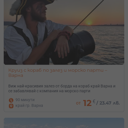
Круиз с кораб по залез и морско парти –
Варна
Виж най-красивия залез от борда на кораб край Варна и
се забавлявай с компания на морско парти
90 минути
12
€
от
/
23.47 лв.
край гр. Варна