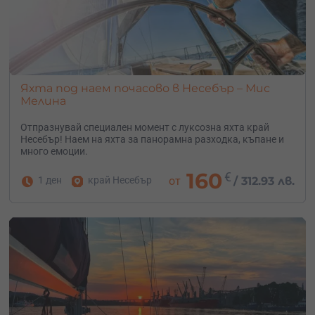
Яхта под наем почасово в Несебър – Мис
Мелина
Отпразнувай специален момент с луксозна яхта край
Несебър! Наем на яхта за панорамна разходка, къпане и
много емоции.
160
€
1 ден
край Несебър
от
/
312.93 лв.