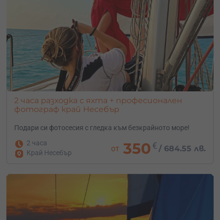
2 часа разходка с яхта + професионален
фотограф край Несебър
Подари си фотосесия с гледка към безкрайното море!
2 часа
350
€
от
/
684.55 лв.
Край Несебър