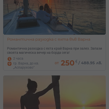
Романтична разходка с яхта във Варна
Романтична разходка с яхта край Варна при залез. Запази
своята магическа вечер на борда сега!
2 часа
250
€
от
/
488.95 лв.
гр. Варна, до кв.
„Аспарухово“