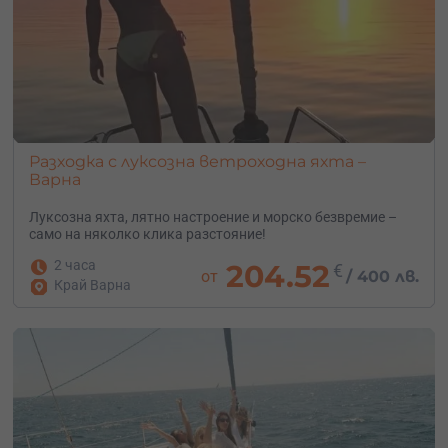
Разходка с луксозна ветроходна яхта –
Варна
Луксозна яхта, лятно настроение и морско безвремие –
само на няколко клика разстояние!
2 часа
204.52
€
от
/
400 лв.
Край Варна