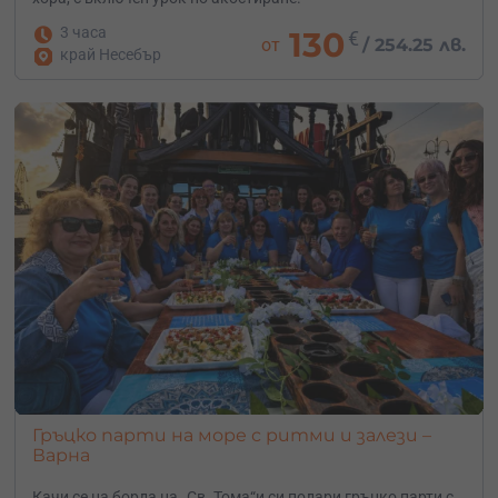
3 часа
130
€
от
/
254.25 лв.
край Несебър
Гръцко парти на море с ритми и залези –
Варна
Качи се на борда на „Св. Тома“и си подари гръцко парти с