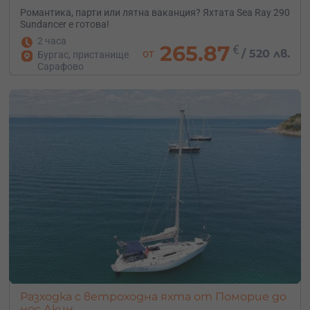
Романтика, парти или лятна ваканция? Яхтата Sea Ray 290
Sundancer е готова!
2 часа
265.87
€
от
/
520 лв.
Бургас, пристанище
Сарафово
Разходка с ветроходна яхта от Поморие до
нос Акин