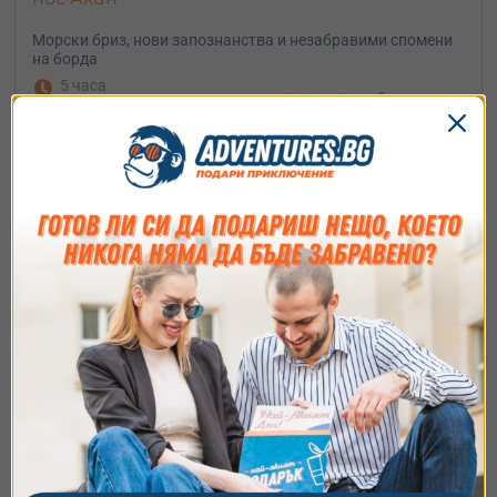
Морски бриз, нови запознанства и незабравими спомени
на борда
5 часа
92.03
€
от
/
180 лв.
гр. Поморие, обл.
Бургас
Съгласие
Подробности
Относно
Ние използваме бисквитки. Използваме
бисквитки и подобни технологии, за да осигурим
работата на уебсайта, да подобрим
изживяването ви, да анализираме използването
на сайта и да ви показваме персонализирано
съдържание и реклами. Можете да приемете