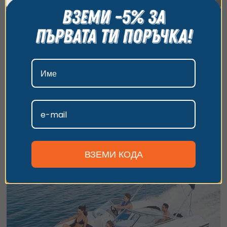
всички бисквитки, да откажете всички или да
изберете предпочитания. За повече информация
относно начина, по който обработваме вашите
данни, моля, посетете нашата страница за
поверителност.
Морска разходка или парти с луксозна
моторна лодка – Южно Черноморие
Приемам
Незабравима морска разходка, парти или риболов с лодка
„Радостина“!
Персонализиране
3 часа
357.90
€
от
/
700 лв.
Южно Черноморие
ВЗЕМИ КОДА