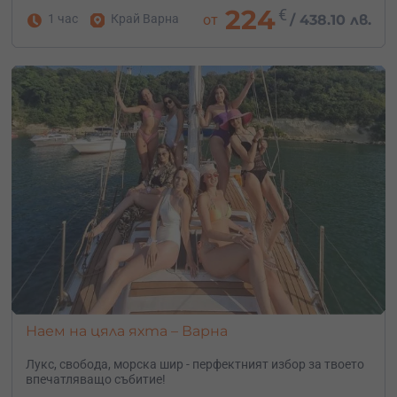
224
€
1 час
Край Варна
от
/
438.10 лв.
Наем на цяла яхта – Варна
Лукс, свобода, морска шир - перфектният избор за твоето
впечатляващо събитие!