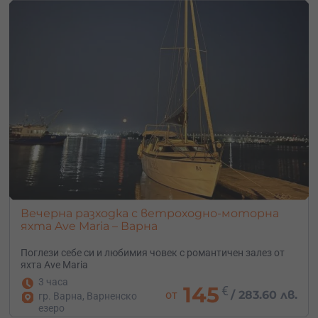
Вечерна разходка с ветроходно-моторна
яхта Ave Maria – Варна
Поглези себе си и любимия човек с романтичен залез от
яхта Ave Maria
3 часа
145
€
от
/
283.60 лв.
гр. Варна, Варненско
езеро