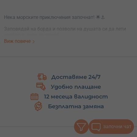
Нека морските приключения започнат! 🌟⚓
Заповядай на борда и позволи на душата си да лети
свободно сред вълните!
Виж повече
Доставяме 24/7
Удобно плащане
12 месеца валидност
Безплатна замяна
започни чат