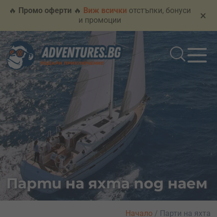
🔥
Промо оферти
🔥
Виж всички
отстъпки, бонуси
×
и промоции
Парти на яхта под наем
Начало
/
Парти на яхта