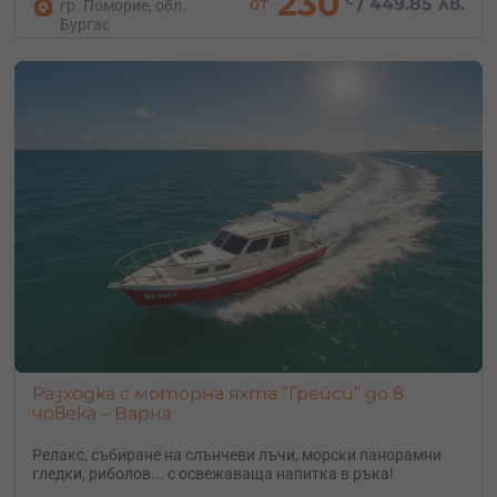
230
от
/
449.85 лв.
гр. Поморие, обл.
Бургас
Разходка с моторна яхта “Грейси” до 8
човека – Варна
Релакс, събиране на слънчеви лъчи, морски панорамни
гледки, риболов... с освежаваща напитка в ръка!