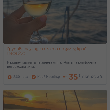
Групова разходка с яхта по залез край
Несебър
Изживей магията на залеза от палубата на комфортна
ветроходна яхта.
35
€
2:30 часа
Край Несебър
от
/
68.45 лв.