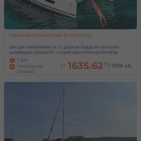
Наем на катамаран в Несебър
Цял ден забавление за 17 души на борда на луксозен
катамаран Catana 53 - открий красотите на Несебър
1 ден
1635.62
€
от
/
3199 лв.
Несебър или
Созопол