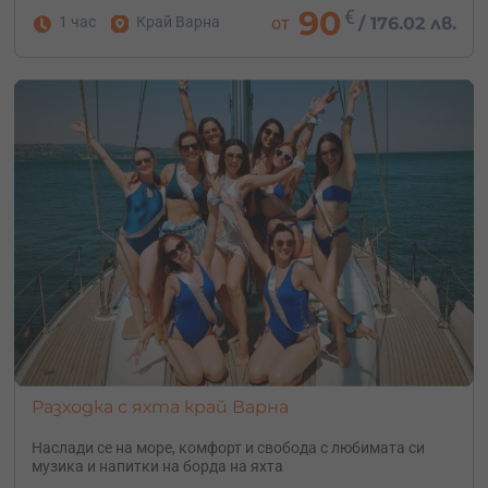
90
€
1 час
Край Варна
от
/
176.02 лв.
Разходка с яхта край Варна
Наслади се на море, комфорт и свобода с любимата си
музика и напитки на борда на яхта