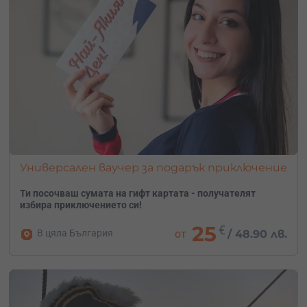
насладиш на перфектната атмосфера.
Универсален ваучер за подарък приключение
Ти посочваш сумата на гифт картата - получателят
избира приключението си!
25
€
В цяла България
от
/
48.90 лв.