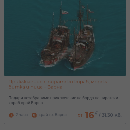
Приключение с пиратски кораб, морска
битка и пица – Варна
Подари незабравимо приключение на борда на пиратски
кораб край Варна
16
€
2 часа
край гр. Варна
от
/
31.30 лв.