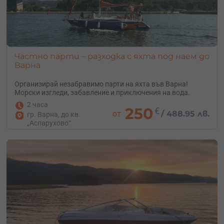
Частно парти – разходка с яхта под наем до
Варна
Организирай незабравимо парти на яхта във Варна!
Морски изгледи, забавление и приключения на вода.
2 часа
250
€
от
/
488.95 лв.
гр. Варна, до кв.
„Аспарухово“