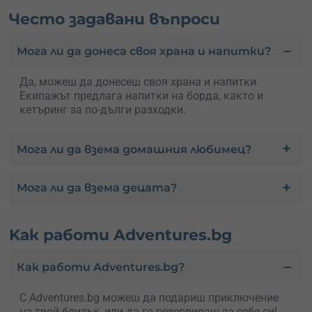
Често задавани въпроси
Мога ли да донеса своя храна и напитки?
Да, можеш да донесеш своя храна и напитки.
Екипажът предлага напитки на борда, както и
кетъринг за по-дълги разходки.
Мога ли да взема домашния любимец?
Мога ли да взема децата?
Kак работи Adventures.bg
Как работи Adventures.bg?
С Adventures.bg можеш да подариш приключение
на твой близък, или да го резервираш за себе си!