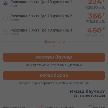
224
€
Разходка с яхта (до 10 души) за 1
час
438.10 лв.
366
€
Разходка с яхта (до 10 души) за 2
часа
715.83 лв.
460
€
Разходка с яхта (до 10 души) за 3
часа
899.68 лв.
Виж повече
519
€
Разходка с яхта (до 10 души) за 4
часа
1015.08 лв.
подари ваучер
избери опаковка, пожелание и доставка
резервирай
направи бърза поръчка със заявка за резервация
Имаш ваучер?
Заяви резервация
ковка
Безплатна замяна
Безплатна доставк