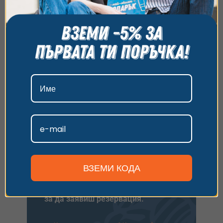
на сайта и да ви показваме персонализирано
съдържание и реклами. Можете да приемете
1.
Избери ваучер
всички бисквитки, да откажете всички или да
2.
Заяви резервация
изберете предпочитания. За повече информация
3.
Плати лесно онлайн
относно начина, по който обработваме вашите
данни, моля, посетете нашата страница за
Ще видиш следващите стъпки за
поверителност.
потвърждаване на резервацията.
Виж опциите
Приемам
Персонализиране
Плати с ваучер
ВЗЕМИ КОДА
Имаш универсален ваучер
иливаучер за друго преживяване?
Въведи кода и следвай стъпките,
за да заявиш резервация.