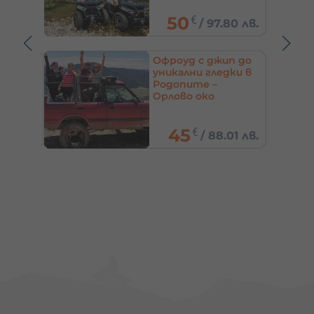
61.36
€
0 лв.
/
120 лв.
п до
Курс по оцеляване –
ки в
горско приключение
за цялата компания
до София
/
245.42
€
1 лв.
480 лв.