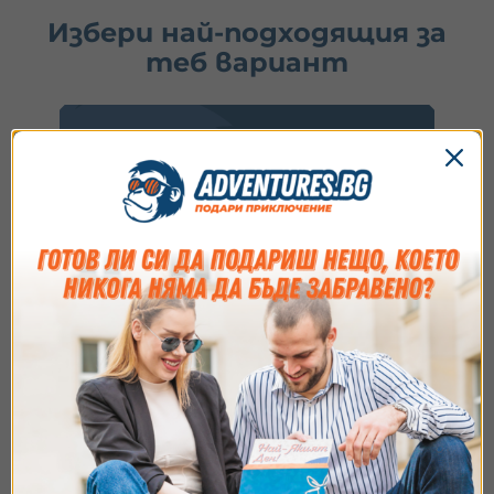
Избери най-подходящия за
теб вариант
Купи ваучер
1.
Избери ваучер
2.
Добави опаковка
3.
Напиши пожелание
Идеално за подарък или ако искаш да заявиш
резервация после.
Съгласие
Подробности
Относно
Виж опциите
Ние използваме бисквитки. Използваме
бисквитки и подобни технологии, за да осигурим
работата на уебсайта, да подобрим
изживяването ви, да анализираме използването
Купи и резервирай