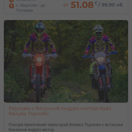
51.08
€
от
/
99.90 лв.
с. Марково - до
Пловдив
Разходка с бензинов ендуро мотор край
Велико Търново
Покори пресечения терен край Велико Търново с истински
бензинов ендуро мотор