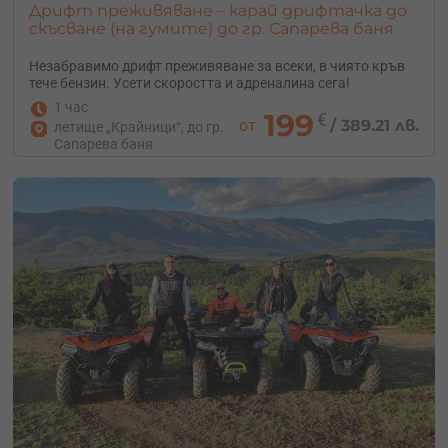
Дрифт преживяване – карай дрифтачка до
скъсване (на гумите) до гр. Сапарева баня
Незабравимо дрифт преживяване за всеки, в чиято кръв
тече бензин. Усети скоростта и адреналина сега!
1 час
199
€
от
/
389.21 лв.
летище „Крайници“, до гр.
Сапарева баня