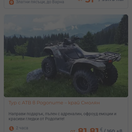
Златни пясъци, до Варна
Тур с АТВ в Родопите – край Смолян
Направи подарък, пълен с адреналин, офроуд емоции и
красиви гледки от Родопите!
2 часа
81.81
€
от
/
160 лв.