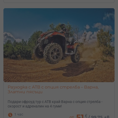
Разходка с АТВ с опция стрелба – Варна,
Златни пясъци
Подари офроуд тур с АТВ край Варна с опция стрелба -
скорост и адреналин на 4 гуми!
1 час
51
€
от
/
99.75 лв.