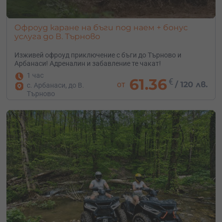
Офроуд каране на бъги под наем + бонус
услуга до В. Търново
Изживей офроуд приключение с бъги до Търново и
Арбанаси! Адреналин и забавление те чакат!
1 час
61.36
€
от
/
120 лв.
с. Арбанаси, до В.
Търново