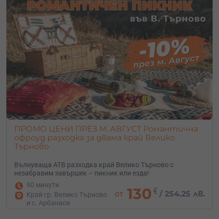
ПРОМО ЦЕНИ ПРЕЗ М. АВГУСТ Романтична
офроуд разходка за двама край Велико
Търново
Вълнуваща АТВ разходка край Велико Търново с
незабравим завършек – пикник или езда!
90 минути
130
€
от
/
254.25 лв.
Край гр. Велико Търново
и с. Арбанаси