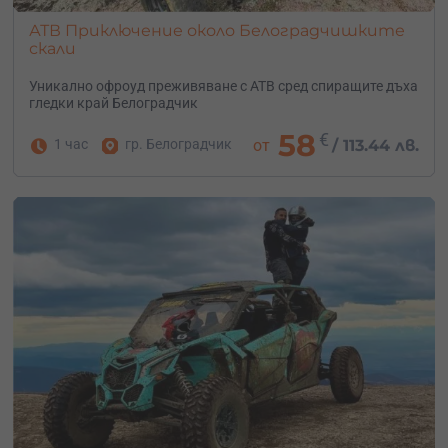
АТВ Приключение около Белоградчишките
скали
Уникално офроуд преживяване с АТВ сред спиращите дъха
гледки край Белоградчик
58
€
1 час
гр. Белоградчик
от
/
113.44 лв.