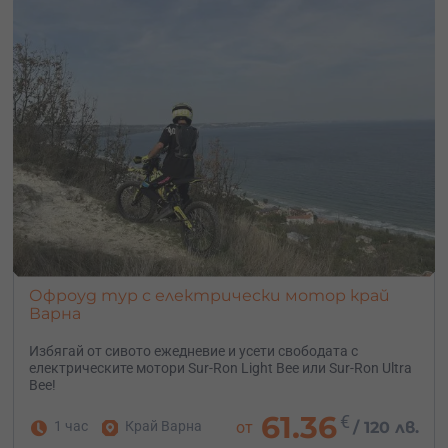
Офроуд тур с електрически мотор край
Варна
Избягай от сивото ежедневие и усети свободата с
електрическите мотори Sur-Ron Light Bee или Sur-Ron Ultra
Bee!
61.36
€
1 час
Край Варна
от
/
120 лв.