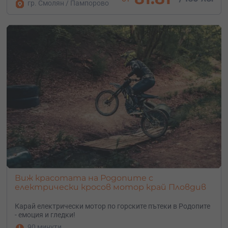
гр. Смолян / Пампорово
Виж красотата на Родопите с
електрически кросов мотор край Пловдив
Карай електрически мотор по горските пътеки в Родопите
- емоция и гледки!
90 минути