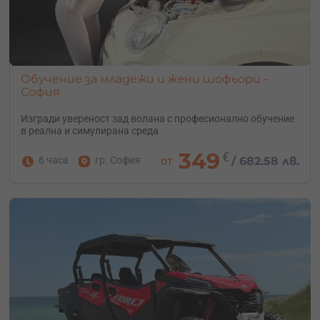
Обучение за младежи и жени шофьори –
София
Изгради увереност зад волана с професионално обучение
в реална и симулирана среда
349
€
6 часа
гр. София
от
/
682.58 лв.