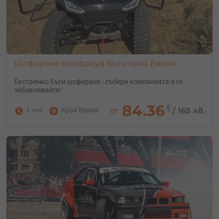
Шофиране на офроуд бъги край Варна
Екстремно бъги шофиране - събери компанията и се
забавлявайте!
84.36
€
1 час
Край Варна
от
/
165 лв.