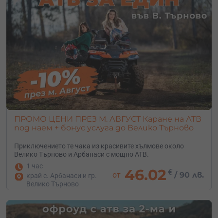
уроци по каране на ендуро мотор на задна
гума;вълнуващ преход с моторни шейни и др.
Ако се колебаеш за преживяването – вземи
универсална гифт карта в стилна опаковка или
подаръчен ваучер в дигитален формат, който може и
да персонализираш с поздрав – ти избираш
стойността, получателят решава кога, как и къде да го
използва.
ПРОМО ЦЕНИ ПРЕЗ М. АВГУСТ Каране на АТВ
под наем + бонус услуга до Велико Търново
Приключението те чака из красивите хълмове около
Велико Търново и Арбанаси с мощно АТВ.
1 час
46.02
€
от
/
90 лв.
край с. Арбанаси и гр.
Велико Търново