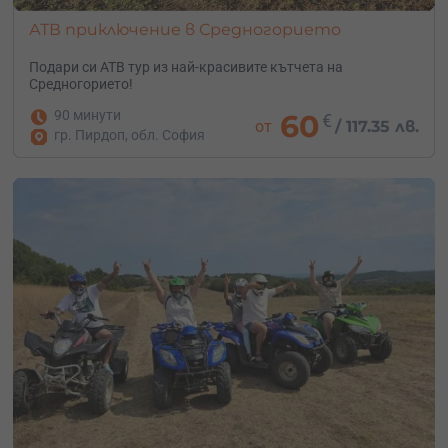
АТВ приключение в Средногорието
Подари си АТВ тур из най-красивите кътчета на
Средногорието!
90 минути
60
€
от
/
117.35 лв.
гр. Пирдоп, обл. София