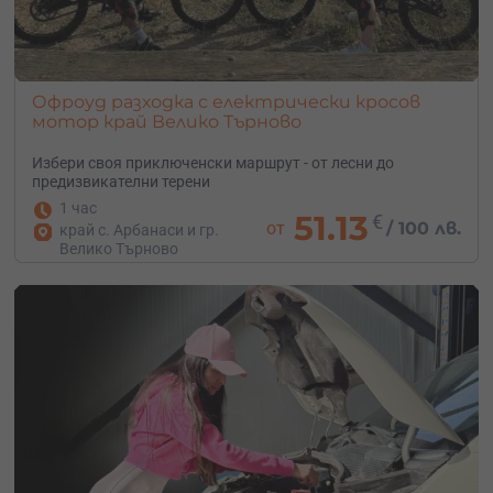
Офроуд разходка с електрически кросов
мотор край Велико Търново
Избери своя приключенски маршрут - от лесни до
предизвикателни терени
1 час
51.13
€
от
/
100 лв.
край с. Арбанаси и гр.
Велико Търново