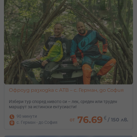
Офроуд разходка с АТВ – с. Герман, до София
Избери тур според нивото си – лек, среден или труден
маршрут за истински ентусиасти!
90 минути
76.69
€
от
/
150 лв.
с. Герман - до София