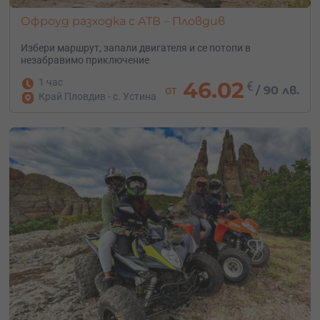
Офроуд разходка с АТВ – Пловдив
Избери маршрут, запали двигателя и се потопи в
незабравимо приключение
1 час
46.02
€
от
/
90 лв.
Край Пловдив - с. Устина