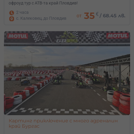
офроуд тур с АТВ-та край Пловдив!
2 часа
35
€
от
/
68.45 лв.
с. Калековец, до Пловдив
Картинг приключение с много адреналин
край Бургас