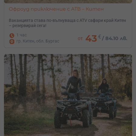
Офроуд приключение с АТВ – Китен
Ваканцията става по-вълнуваща с ATV сафари край Китен
– резервирай сега!
1 час
43
€
от
/
84.10 лв.
гр. Китен, обл. Бургас