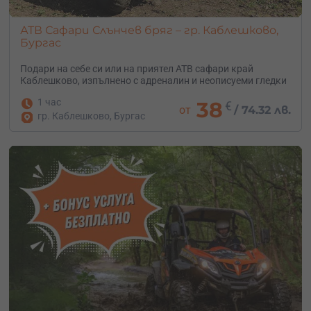
АТВ Сафари Слънчев бряг – гр. Каблешково,
Бургас
Подари на себе си или на приятел АТВ сафари край
Каблешково, изпълнено с адреналин и неописуеми гледки
1 час
38
€
от
/
74.32 лв.
гр. Каблешково, Бургас