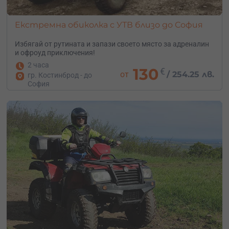
Екстремна обиколка с УТВ близо до София
Избягай от рутината и запази своето място за адреналин
и офроуд приключения!
2 часа
130
€
от
/
254.25 лв.
гр. Костинброд - до
София