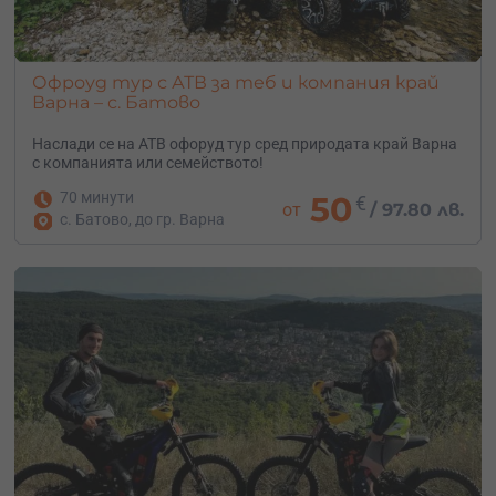
Офроуд тур с АТВ за теб и компания край
Варна – с. Батово
Наслади се на АТВ офоруд тур сред природата край Варна
с компанията или семейството!
70 минути
50
€
от
/
97.80 лв.
с. Батово, до гр. Варна