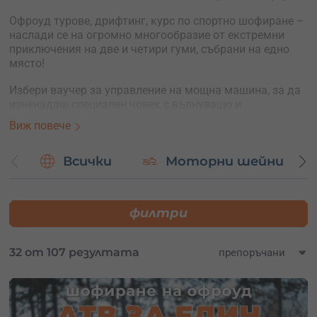
Офроуд турове, дрифтинг, курс по спортно шофиране –
наслади се на огромно многообразие от екстремни
приключения на две и четири гуми, събрани на едно
място!
Избери ваучер за управление на мощна машина, за да
изненадаш специален човек с вълнуващо и
незабравимо преживяване на писта или сред
Виж повече
природата.
Подари дива мото емоция и направи празника му
Всички
Моторни шейни
неповторим!
Открий точното приключение сред десетките ни
филтри
уникални предложение за спортно и екстремно
шофиране:
32 от 107 резултата
екстремен офроуд турове с бъги, е-байк, ендуро
мотори, ATV или UTV;
уроци по дрифт със състезателна кола;
екстремно каране на спортна кола;
ендуро училище;