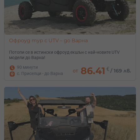
Офроуд тур с UTV – до Варна
Потопи се в истински офроуд екшън с най-новите UTV
модели до Варна!
90 минути
86.41
€
от
/
169 лв.
с. Приселци - до Варна