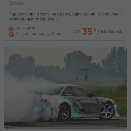
Варна
Първи стъпки в света на офроуд адреналина - безопасно и
незабравимо забавление!
30 минути
35
€
от
/
68.45 лв.
Златни пясъци, до Варна