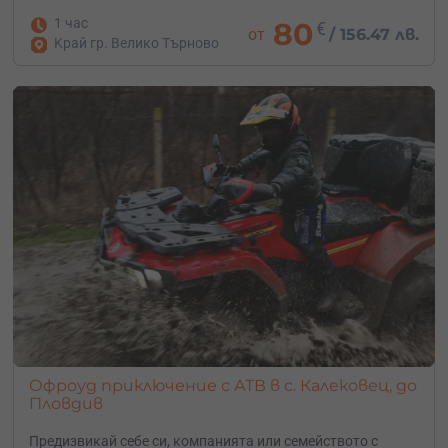
1 час
80
€
от
/
156.47 лв.
Kрай гр. Велико Търново
Офроуд приключение с АТВ в с. Калековец, до
Пловдив
Предизвикай себе си, компанията или семейството с