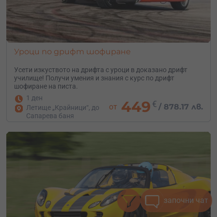
Уроци по дрифт шофиране
Усети изкуството на дрифта с уроци в доказано дрифт
училище! Получи умения и знания с курс по дрифт
шофиране на писта.
1 ден
449
€
от
/
878.17 лв.
Летище „Крайници“, до
Сапарева баня
започни чат