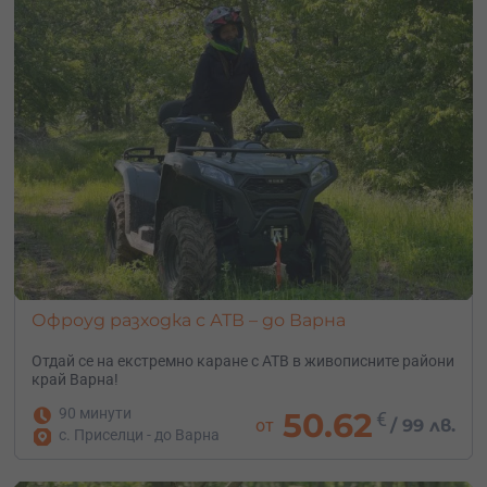
Офроуд разходка с АТВ – до Варна
Отдай се на екстремно каране с АТВ в живописните райони
край Варна!
90 минути
50.62
€
от
/
99 лв.
с. Приселци - до Варна