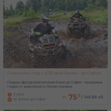
Планински тур с АТВ край Банкя – до София
Подари офроуд приключение близо до София - панорамни
гледки от живописната Люлин планина
2 часа
75
€
от
/
146.69 лв.
гр. Банкя, до София