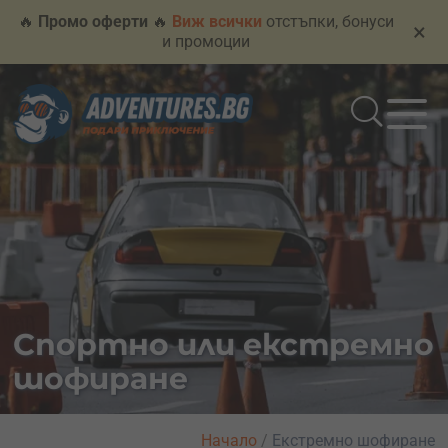
🔥
Промо оферти
🔥
Виж всички
отстъпки, бонуси
×
и промоции
Спортно или екстремно
шофиране
Начало
/
Екстремно шофиране