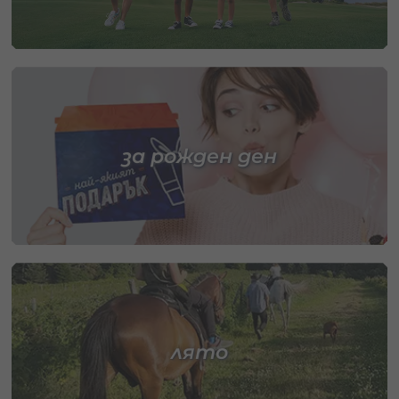
за рожден ден
лято