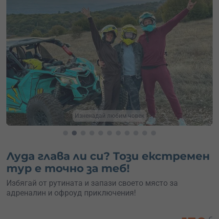
Изненадай любим човек
Луда глава ли си? Този екстремен
тур е точно за теб!
Избягай от рутината и запази своето място за
адреналин и офроуд приключения!