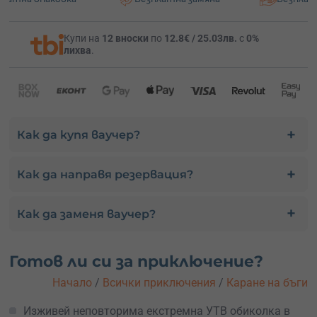
Купи на
12 вноски
по
12.8€ / 25.03лв.
с
0%
лихва
.
Как да купя ваучер?
Как да направя резервация?
Как да заменя ваучер?
Готов ли си за приключение?
Начало
/
Всички приключения
/
Каране на бъги
Изживей неповторима екстремна УТВ обиколка в