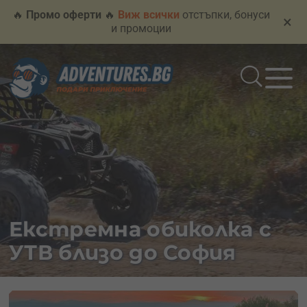
🔥
Промо оферти
🔥
Виж всички
отстъпки, бонуси
×
и промоции
Екстремна обиколка с
УТВ близо до София