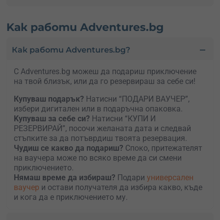
Kак работи Adventures.bg
Как работи Adventures.bg?
С Adventures.bg можеш да подариш приключение
на твой близък, или да го резервираш за себе си!
Купуваш подарък?
Натисни “ПОДАРИ ВАУЧЕР”,
избери дигитален или в подаръчна опаковка.
Kупуваш за себе си?
Натисни “КУПИ И
РЕЗЕРВИРАЙ”, посочи желаната дата и следвай
стъпките за да потъврдиш твоята резервация.
Чудиш се какво да подариш?
Споко, притежателят
на ваучера може по всяко време да си смени
приключението.
Нямаш време да избираш?
Подари
универсален
ваучер
и остави получателя да избира какво, къде
и кога да е приключението му.