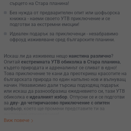
сърцето на Стара планина!
Без нужда от предварителен опит или шофьорска
книжка - наеми своето УТВ приключение и се
подготви за екстремни емоции!
Идеален подарък за приключенци - незабравимо
офроуд изживяване сред българските планини.
Искаш ли да изживееш нещо
наистина различно
?
Опитай
екстремната УТВ обиколка в Стара планина
,
където природата и адреналинът се сливат в едно!
Това приключение те кани да преоткриеш красотите на
българската природа по един напълно нов и вълнуващ
начин. Независимо дали търсиш подходящ подарък
или искаш да разнообразиш ежедневието си, тази УТВ
обиколка е
идеалният избор
. Отпусни се и се подготви
за
дву- до четиричасово приключение с опитен
шофьор
, което ще промени представите ти за
екстремни изживявания!
Виж повече
Стартът е от Костинброд, след което ще поемеш към