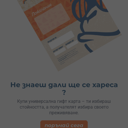
Не знаеш дали ще се хареса
?
Купи универсална гифт карта – ти избираш
стойността, а получателят избира своето
преживяване.
поръчай сега