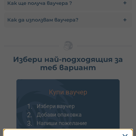
Как ще получа ваучера ?
Как да използвам ваучера?
Избери най-подходящия за
теб вариант
Купи ваучер
1.
Избери ваучер
2.
Добави опаковка
3.
Напиши пожелание
Идеално за подарък или ако искаш да заявиш