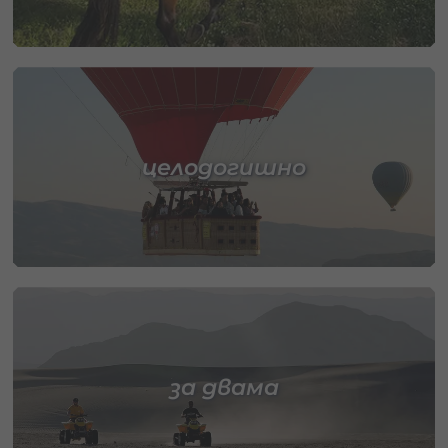
целодогишно
за двама