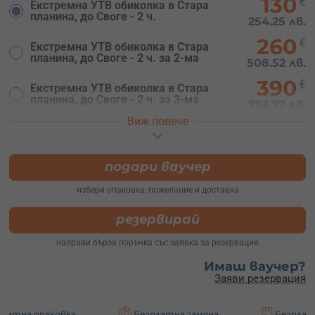
130
€
Екстремна УТВ обиколка в Стара
планина, до Своге - 2 ч.
254.25 лв.
260
€
Екстремна УТВ обиколка в Стара
планина, до Своге - 2 ч. за 2-ма
508.52 лв.
390
€
Екстремна УТВ обиколка в Стара
планина, до Своге - 2 ч. за 3-ма
762.77 лв.
Виж повече
170
€
УТВ обиколка + шофиране - 2ч. за
един
332.50 лв.
подари ваучер
избери опаковка, пожелание и доставка
резервирай
направи бърза поръчка със заявка за резервация
Имаш ваучер?
Заяви резервация
ковка
Безплатна замяна
Безплатна достав