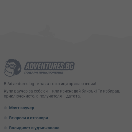
В Adventures.bg те чакат стотици приключения!
Kупи ваучер за себе си – или изненадай близък! Ти избираш
приключението, а получателя – датата.
Моят ваучер
Въпроси и отговори
Валидност и удължаване