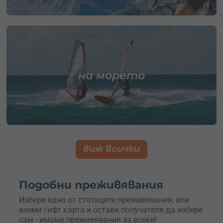
на морето
виж всички
Подобни преживявания
Избери едно от стотиците преживявания, или
вземи гифт карта и остави получателя да избере
сам - имаме преживявания за всеки!