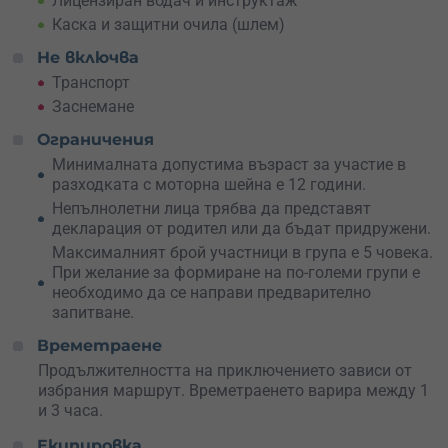
Лицензиран водач и инструктаж
Трасетата са подбрани така че да гарантират уникални
Каска и защитни очила (шлем)
условия за каране, без да попадат в границите на
резерват или на защитени зони. Трасетата са технични,
Не включва
има каране през гората, през широки отворени плата и
Транспорт
разбира се уникални гледки.
Заснемане
Ето и маршрутите, от които можеш да избереш:
Ограничения
Хижа Петрохански кристал – подножие на връх Ком
Минималната допустима възраст за участие в
Хижа Петрохански кристал – връх Ком
разходката с моторна шейна е 12 години.
Непълнолетни лица трябва да представят
декларация от родител или да бъдат придружени.
Максималният брой участници в група е 5 човека.
При желание за формиране на по-големи групи е
необходимо да се направи предварително
запитване.
Времетраене
Продължителността на приключението зависи от
избрания маршрут. Времетраенето варира между 1
и 3 часа.
Екипировка