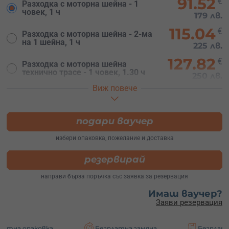
91.52
€
Разходка с моторна шейна - 1
човек, 1 ч
179 лв.
115.04
€
Разходка с моторна шейна - 2-ма
на 1 шейна, 1 ч
225 лв.
127.82
€
Разходка с моторна шейна
технично трасе - 1 човек, 1.30 ч
250 лв.
Виж повече
170.26
€
Разходка с моторна шейна - 1
човек, 3 ч
333 лв.
подари ваучер
избери опаковка, пожелание и доставка
резервирай
направи бърза поръчка със заявка за резервация
Имаш ваучер?
Заяви резервация
овка
Безплатна замяна
Безплатна доставк