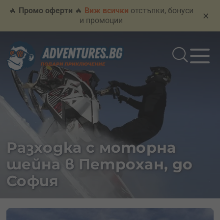
🔥
Промо оферти
🔥
Виж всички
отстъпки, бонуси
×
и промоции
Разходка с моторна
шейна в Петрохан, до
София