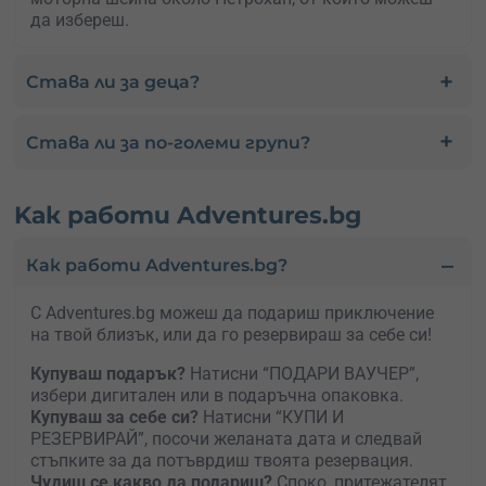
да избереш.
Става ли за деца?
Става ли за по-големи групи?
Kак работи Adventures.bg
Как работи Adventures.bg?
С Adventures.bg можеш да подариш приключение
на твой близък, или да го резервираш за себе си!
Купуваш подарък?
Натисни “ПОДАРИ ВАУЧЕР”,
избери дигитален или в подаръчна опаковка.
Kупуваш за себе си?
Натисни “КУПИ И
РЕЗЕРВИРАЙ”, посочи желаната дата и следвай
стъпките за да потъврдиш твоята резервация.
Чудиш се какво да подариш?
Споко, притежателят