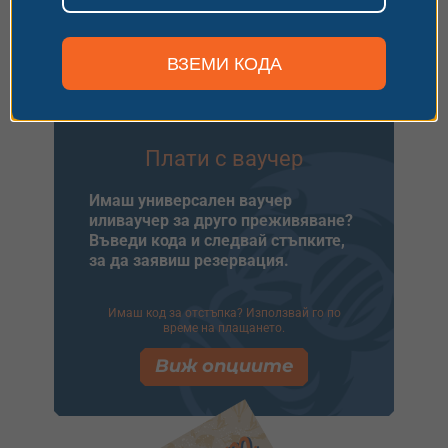
потвърждаване на резервацията.
Виж опциите
ВЗЕМИ КОДА
Плати с ваучер
Имаш универсален ваучер
иливаучер за друго преживяване?
Въведи кода и следвай стъпките,
за да заявиш резервация.
Имаш код за отстъпка? Използвай го по
време на плащането.
Виж опциите