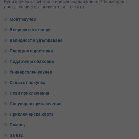
Kупи ваучер за себе си – или изненадай близък! Ти избираш
приключението, а получателя – датата.
Моят ваучер
Въпроси и отговори
Валидност и удължаване
Плащане и доставка
Подаръчна опаковка
Универсален ваучер
Отказ от покупка
Нови приключения
Популярни приключения
Приключенска карта
Помощ
За нас