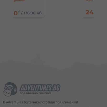
/
245.42
€
0 лв.
480 лв.
В Adventures.bg те чакат стотици приключения!