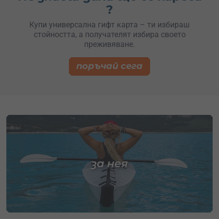
?
Купи универсална гифт карта – ти избираш
стойността, а получателят избира своето
преживяване.
поръчай сега
за нея