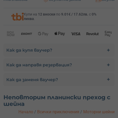
Купи на
12 вноски
по
9.01€ / 17.62лв.
с
0%
лихва
.
Как да купя ваучер?
Как да направя резервация?
Как да заменя ваучер?
Неповторим планински преход с
шейна
Начало
/
Всички приключения
/
Моторни шейни