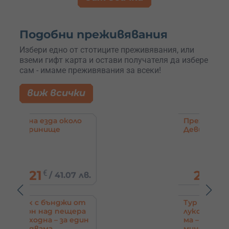
Подобни преживявания
Избери едно от стотиците преживявания, или
вземи гифт карта и остави получателя да избере
сам - имаме преживявания за всеки!
виж всички
оло
Преход с коне край
Девин
25
€
7 лв.
/
48.90 лв.
и от
Тур в Родопите с
щера
луксозен джип за 4-
 един
ма – пещери, езера и
минерални бани