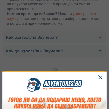
на ваучера може по всяко време да си смени
приключението.
Нямаш време да избираш?
Подари
универсален
ваучер
и остави получателя да избира какво, къде
и кога да е приключението му.
Как ще получа ваучера ?
Как да използвам ваучера?
Избери най-подходящия за
теб вариант
Купи ваучер