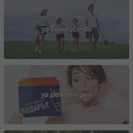
за семейство
за рожден ден