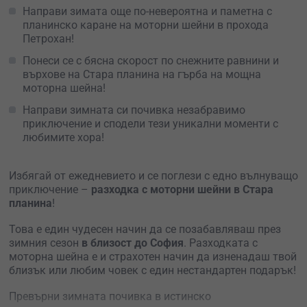
Направи зимата още по-невероятна и паметна с
планинско каране на моторни шейни в прохода
Петрохан!
Понеси се с бясна скорост по снежните равнини и
върхове на Стара планина на гърба на мощна
моторна шейна!
Направи зимната си почивка незабравимо
приключение и сподели тези уникални моменти с
любимите хора!
Избягай от ежедневието и се поглези с едно вълнуващо
приключение –
разходка с моторни шейни в Стара
планина
!
Това е един чудесен начин да се позабавляваш през
зимния сезон
в близост до София
. Разходката с
моторна шейна е и страхотен начин да изненадаш твой
близък или любим човек с един нестандартен подарък!
Превърни зимната почивка в истинско