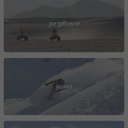
за двама
зима