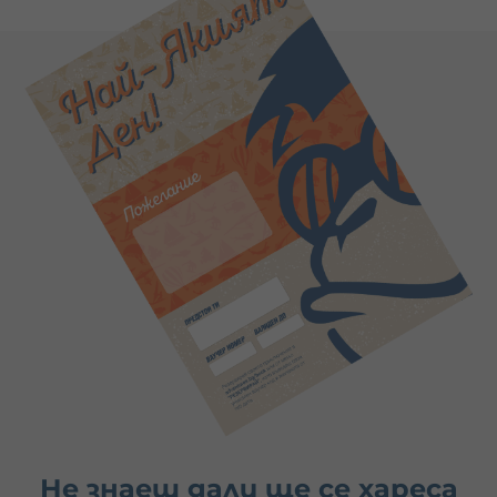
Не знаеш дали ще се хареса