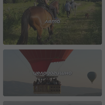
лято
целодогишно