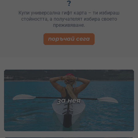
?
Купи универсална гифт карта – ти избираш
стойността, а получателят избира своето
преживяване.
поръчай сега
за нея