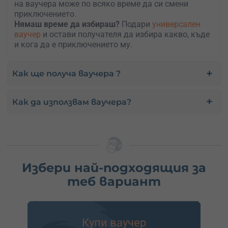
на ваучера може по всяко време да си смени
приключението.
Нямаш време да избираш?
Подари
универсален
ваучер
и остави получателя да избира какво, къде
и кога да е приключението му.
Как ще получа ваучера ?
Как да използвам ваучера?
Избери най-подходящия за
теб вариант
Купи ваучер