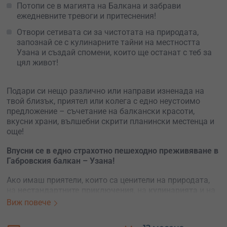
Потопи се в магията на Балкана и забрави
ежедневните тревоги и притеснения!
Отвори сетивата си за чистотата на природата,
запознай се с кулинарните тайни на местността
Узана и създай спомени, които ще останат с теб за
цял живот!
Подари си нещо различно или направи изненада на
твой близък, приятел или колега с едно неустоимо
предложение – съчетание на балкански красоти,
вкусни храни, вълшебни скрити планински местенца и
още!
Впусни се в едно страхотно пешеходно преживяване в
Габровския балкан – Узана!
Ако имаш приятели, които са ценители на природата,
на
нестандартните приключения
, на
кулинарията
и на
споделените моменти, покани ги да се присъединят
Виж повече
към един незабравим ден! По време на пешеходния
преход ще се разходим до едни от най-епичните места