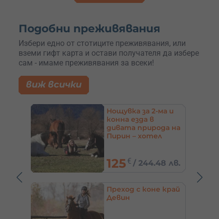
Подобни преживявания
Избери едно от стотиците преживявания, или
вземи гифт карта и остави получателя да избере
сам - имаме преживявания за всеки!
виж всички
а и
Урок по езда или
преход на кон +
да на
почивка в къща за
гости – с.
,
Кърпачево
110
€
8 лв.
/
215.15 лв.
 край
Конна езда за 1-4
души на Витоша –
с. Владая, до София