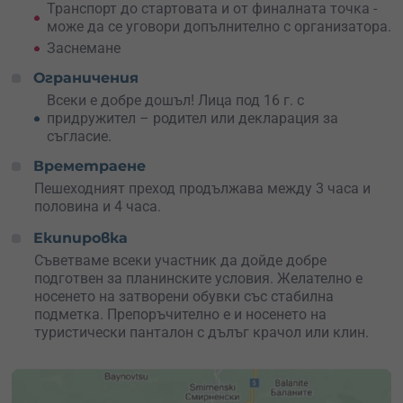
Транспорт до стартовата и от финалната точка -
върхове
, равнини и красиви гледки.
може да се уговори допълнително с организатора.
Ако си запален по предизвикателствата, можеш да
Заснемане
изкачиш и
връх Исполин
, който се намира на 1523 м
Ограничения
надморска височина. Преходът до върха не е труден, а
гледките са впечатляващи!
Всеки е добре дошъл! Лица под 16 г. с
придружител – родител или декларация за
съгласие.
Времетраене
Пешеходният преход продължава между 3 часа и
половина и 4 часа.
Екипировка
Съветваме всеки участник да дойде добре
подготвен за планинските условия. Желателно е
носенето на затворени обувки със стабилна
подметка. Препоръчително е и носенето на
туристически панталон с дълъг крачол или клин.