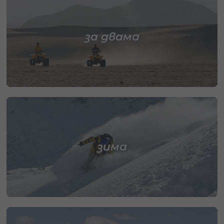
за двама
зима