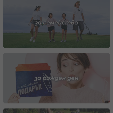
за семейство
за рожден ден