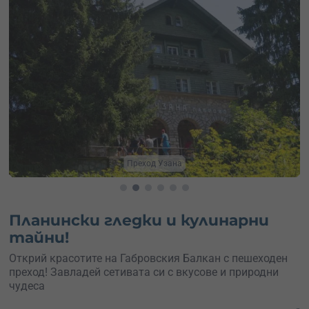
Преход с хапване
Планински гледки и кулинарни
тайни!
Открий красотите на Габровския Балкан с пешеходен
преход! Завладей сетивата си с вкусове и природни
чудеса