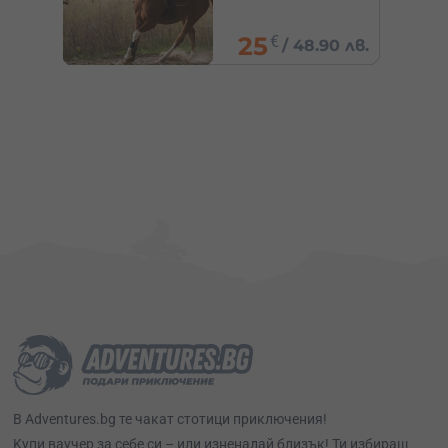
45
€
0 лв.
/
88.01 лв.
В Adventures.bg те чакат стотици приключения!
Kупи ваучер за себе си – или изненадай близък! Ти избираш