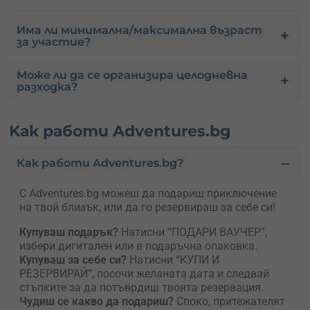
Има ли минимална/максимална възраст
за участие?
Може ли да се организира целодневна
разходка?
Kак работи Adventures.bg
Как работи Adventures.bg?
С Adventures.bg можеш да подариш приключение
на твой близък, или да го резервираш за себе си!
Купуваш подарък?
Натисни “ПОДАРИ ВАУЧЕР”,
избери дигитален или в подаръчна опаковка.
Kупуваш за себе си?
Натисни “КУПИ И
РЕЗЕРВИРАЙ”, посочи желаната дата и следвай
стъпките за да потъврдиш твоята резервация.
Чудиш се какво да подариш?
Споко, притежателят