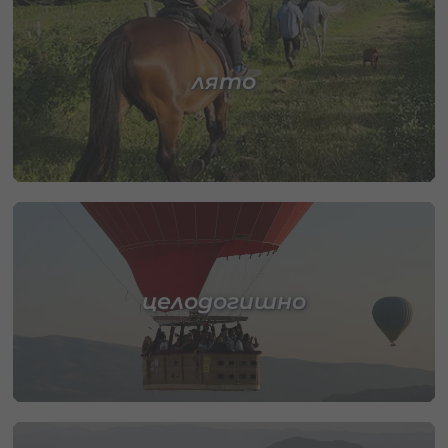
лято
целодогишно