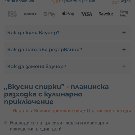
ковка
Безплатна замяна
Безплатна достав
Как да купя ваучер?
Как да направя резервация?
Как да заменя ваучер?
„Вкусни спирки” - планинска
разходка с кулинарно
приключение
Начало
/
Всички приключения
/
Планински преходи
Наслади се на красиви гледки и кулинарни
изкушения в един ден!