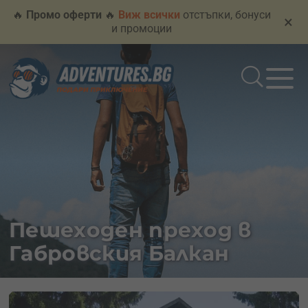
🔥
Промо оферти
🔥
Виж всички
отстъпки, бонуси
×
и промоции
Пешеходен преход в
Габровския Балкан