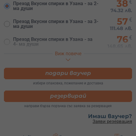
38
€
Преход Вкусни спирки в Узана - за 2-
ма души
74.32 лв.
57
€
Преход Вкусни спирки в Узана - за 3-
ма души
111.48 лв.
76
€
Преход Вкусни спирки в Узана - за
4- ма души
148.65 лв.
Виж повече
95
€
Преход Вкусни спирки в Узана - за
5- ма души
185.80 лв.
114
подари ваучер
€
Преход Вкусни спирки в Узана - за
6- ма души
222.96 лв.
избери опаковка, пожелание и доставка
резервирай
направи бърза поръчка със заявка за резервация
Имаш ваучер?
Заяви резервация