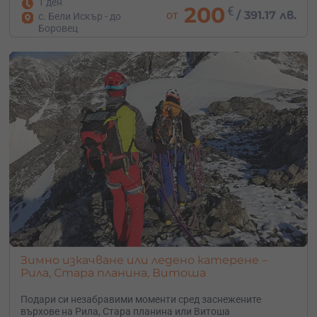
1 ден
200
€
от
/
391.17 лв.
с. Бели Искър - до
Боровец
Зимно изкачване или ледено катерене –
Рила, Стара планина, Витоша
Подари си незабравими моменти сред заснежените
върхове на Рила, Стара планина или Витоша