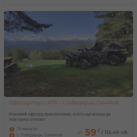
Офроуд тур с АТВ – с. Говедарци, Самоков
Изживей офроуд приключение, което ще искаш да
повториш отново!
70 минути
59
€
от
/
115.40 лв.
с. Говедарци, Самоков