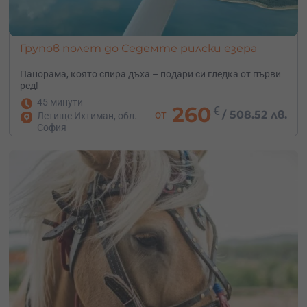
Групов полет до Седемте рилски езера
Панорама, която спира дъха – подари си гледка от първи
ред!
45 минути
260
€
от
/
508.52 лв.
Летище Ихтиман, обл.
София