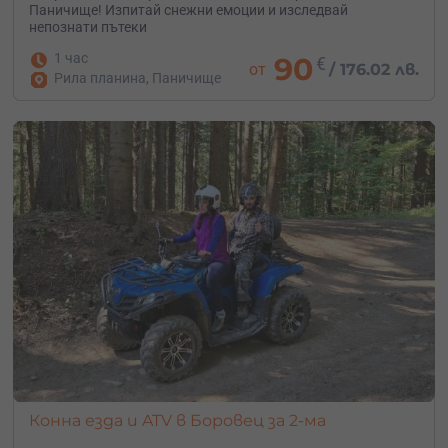
Паничище! Изпитай снежни емоции и изследвай
непознати пътеки
1 час
90
€
от
/
176.02 лв.
Рила планина, Паничище
Конна езда и ATV в Боровец за 2-ма