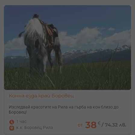
Конна езда край Боровец
Изследвай красотите на Рила на гърба на кон близо до
Боровец!
1 час
38
€
от
/
74.32 лв.
к.к. Боровец, Рила