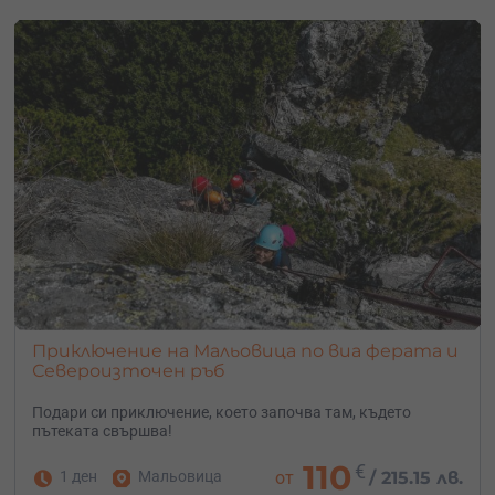
Приключение на Мальовица по виа ферата и
Североизточен ръб
Подари си приключение, което започва там, където
пътеката свършва!
110
€
1 ден
Мальовица
от
/
215.15 лв.