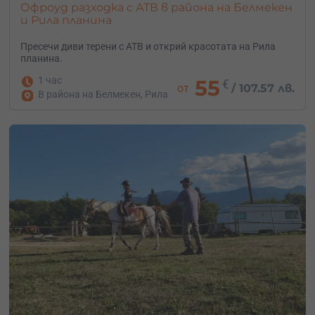
Офроуд разходка с АТВ в района на Белмекен
и Рила планина
Пресечи диви терени с АТВ и открий красотата на Рила
планина.
1 час
55
€
от
/
107.57 лв.
В района на Белмекен, Рила