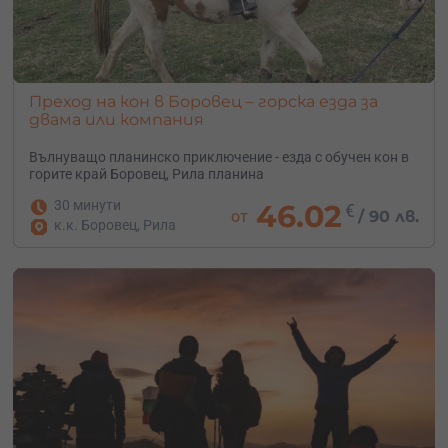
Преход на кон в Боровец – горска езда за
двама или компания
Вълнуващо планинско приключение - езда с обучен кон в
горите край Боровец, Рила планина
30 минути
46.02
€
от
/
90 лв.
к.к. Боровец, Рила