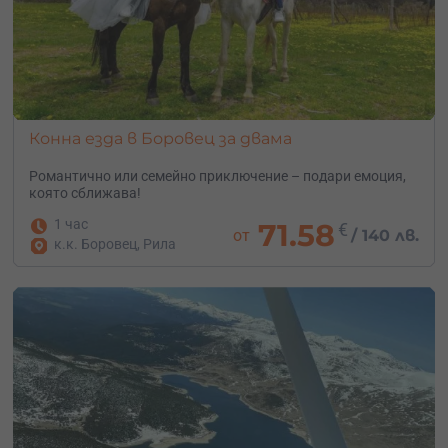
Конна езда в Боровец за двама
Романтично
или
семейно
приключение – подари емоция
,
която
сближава!
1 час
71.58
€
от
/
140 лв.
к.к. Боровец, Рила