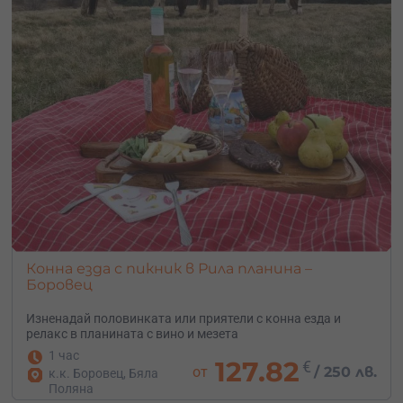
Конна езда с пикник в Рила планина –
Боровец
Изненадай половинката или приятели с конна езда и
релакс в планината с вино и мезета
1 час
127.82
€
от
/
250 лв.
к.к. Боровец, Бяла
Поляна