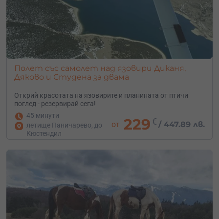
Полет със самолет над язовири Диканя,
Дяково и Студена за двама
Открий красотата на язовирите и планината от птичи
поглед - резервирай сега!
45 минути
229
€
от
/
447.89 лв.
летище Паничарево, до
Кюстендил