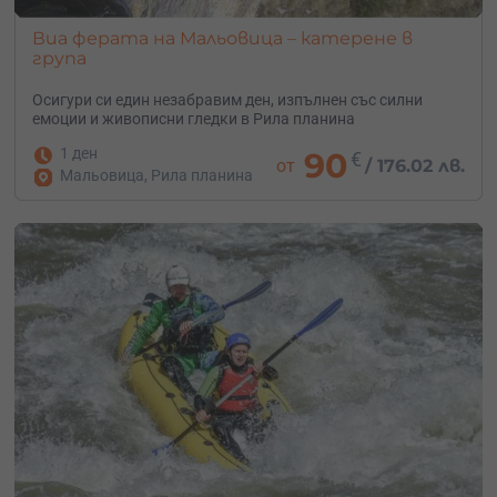
Виа ферата на Мальовица – катерене в
група
Осигури си един незабравим ден, изпълнен със силни
емоции и живописни гледки в Рила планина
1 ден
90
€
от
/
176.02 лв.
Мальовица, Рила планина