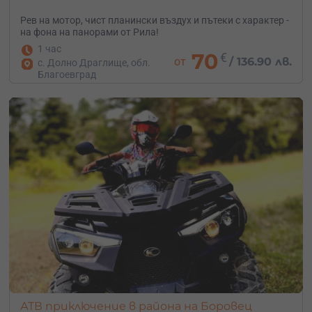
Рев на мотор, чист планински въздух и пътеки с характер -
на фона на панорами от Рила!
1 час
70
€
от
/
136.90 лв.
с. Долно Драглище, обл.
Благоевград
АТВ приключение в района на Боровец