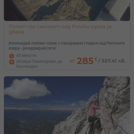
Полет със самолет над Рилски езера за
двама
Изненадай любим човек с панорамни гледки над Рилските
езера - резервирай сега!
45 минути
285
€
от
/
557.41 лв.
летище Паничарево, до
Кюстендил