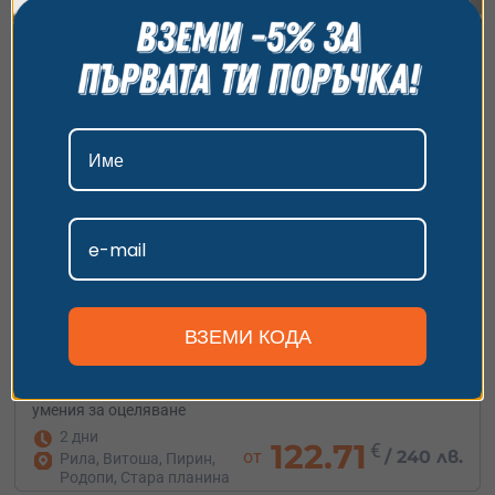
всички бисквитки, да откажете всички или да
изберете предпочитания. За повече информация
относно начина, по който обработваме вашите
данни, моля, посетете нашата страница за
поверителност.
Приемам
Персонализиране
ВЗЕМИ КОДА
Базов курс за оцеляване в дивата природа
Прекарай два дни на открито - научи животоспасяващи
умения за оцеляване
2 дни
122.71
€
от
/
240 лв.
Рила, Витоша, Пирин,
Родопи, Стара планина