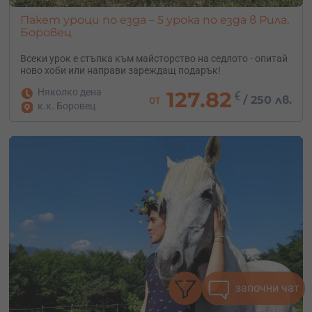
Пакет уроци по езда – 5 урока по езда в Рила,
Боровец
Всеки урок е стъпка към майсторство на седлото - опитай
ново хоби или направи зареждащ подарък!
Няколко дена
127.82
€
от
/
250 лв.
к.к. Боровец
започни чат