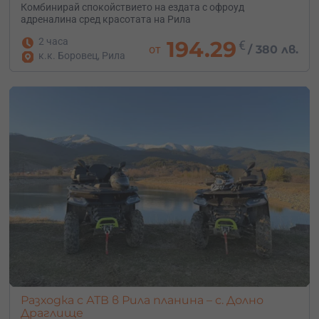
Комбинирай спокойствието на ездата с офроуд
адреналина сред красотата на Рила
2 часа
194.29
€
от
/
380 лв.
к.к. Боровец, Рила
Разходка с АТВ в Рила планина – с. Долно
Драглище