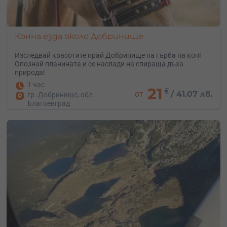
Конна езда около Добринище
Изследвай красотите край Добринище на гърба на кон!
Опознай планината и се наслади на спираща дъха
природа!
1 час
21
€
от
/
41.07 лв.
гр. Добринище, обл.
Благоевград