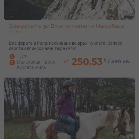
Виа ферата до Връх Куклата на Мальовица –
Рила
Виа ферата в Рила: изкачване до връх Куклата! Запази
своята алпийска авантюра сега!
1 ден
250.53
€
от
/
490 лв.
Мальовица – връх
Куклата, Рила