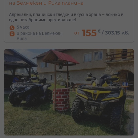
на Белмекен и Рила планина
Адреналин, планински гледки и вкусна храна – всичко в
едно незабравимо преживяване!
5 часа
155
€
от
/
303.15 лв.
В района на Белмекен,
Рила