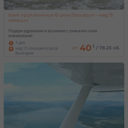
Каяк приключения в цяла България – над 15
локации
Подари адреналин и вълнение с уникално каяк
изживяване!
1 ден
40
€
от
/
78.23 лв.
над 15 локации в цяла
България