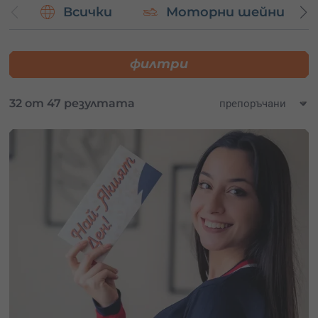
Всички
Моторни шейни
красивите български планини.
Подбрани преживявания в района:
филтри
Индивидуален урок по ски или сноуборд в Боровец
сред величествените планински склонове
Алпийско изкачване с алпийски водач
– скално или
32 от 47 резултата
ледено катерене
Офроуд с АТВ
за екстремни емоции
И още много други.
Избери перфектния подарък за приключение в Рила и
зарадвай себе си или близки с ваучер за уникално
преживяване!