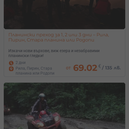
Планински преход за 1, 2 или 3 дни – Рила,
Пирин, Стара планина или Родопи
Изкачи нови върхове, виж езера и незабравими
планински гледки!
2 дни
69.02
€
от
/
135 лв.
Рила, Пирин, Стара
планина или Родопи