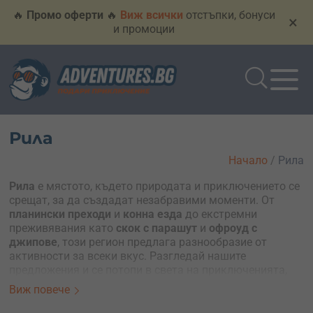
🔥
Промо оферти
🔥
Виж всички
отстъпки, бонуси
×
и промоции
Рила
Начало
/
Рила
Рила
е мястото, където природата и приключението се
срещат, за да създадат незабравими моменти. От
планински преходи
и
конна езда
до екстремни
преживявания като
скок с парашут
и
офроуд с
джипове
, този регион предлага разнообразие от
активности за всеки вкус. Разгледай нашите
предложения и се потопи в света на приключенията,
които Рила има да предложи. Не пропускай шанса да
Виж повече
подариш на себе си или на любим човек
ваучер за
незабравимо преживяване
в сърцето на една от най-