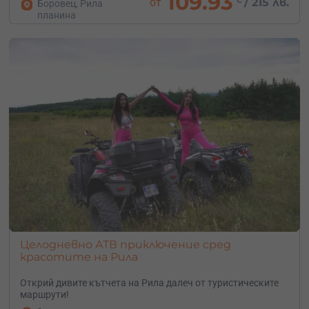
109.93
от
/
215 лв.
Боровец, Рила
планина
Целодневно АТВ приключение сред
красотите на Рила
Открий дивите кътчета на Рила далеч от туристическите
маршрути!