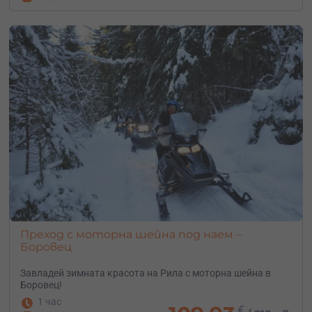
Преход с моторна шейна под наем –
Боровец
Завладей зимната красота на Рила с моторна шейна в
Боровец!
1 час
€