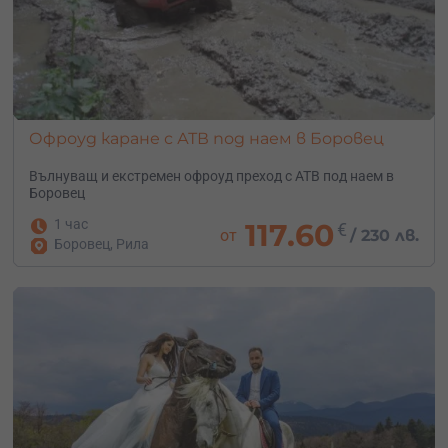
Офроуд каране с АТВ под наем в Боровец
Вълнуващ и екстремен офроуд преход с АТВ под наем в
Боровец
1 час
117.60
€
от
/
230 лв.
Боровец, Рила