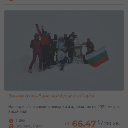
Зимно изкачване на Мусала за 1 ден
Наслади се на снежни пейзажи и адреналин на 2925 метра
височина!
1 ден
66.47
€
от
/
130 лв.
Боровец, Рила