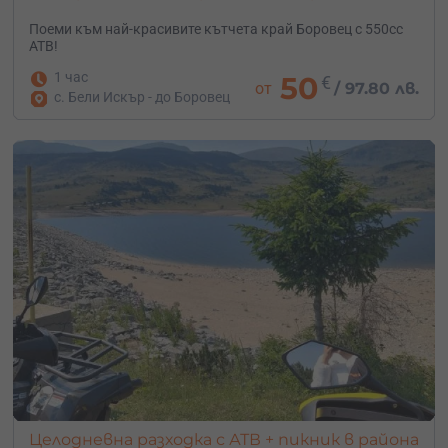
Поеми към най-красивите кътчета край Боровец с 550cc
АТВ!
1 час
50
€
от
/
97.80 лв.
с. Бели Искър - до Боровец
Целодневна разходка с АТВ + пикник в района