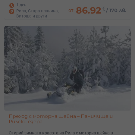
1 ден
86.92
€
от
/
170 лв.
Рила, Стара планина,
Витоша и други
Преход с моторна шейна – Паничище и
Рилски езера
Открий зимната красота на Рила с моторна шейна в