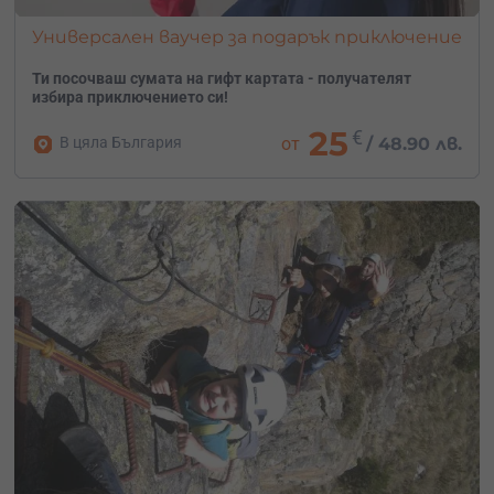
Универсален ваучер за подарък приключение
Ти посочваш сумата на гифт картата - получателят
избира приключението си!
25
€
В цяла България
от
/
48.90 лв.