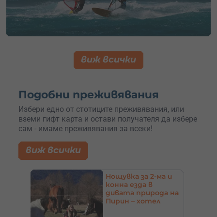
виж всички
Подобни преживявания
Избери едно от стотиците преживявания, или
вземи гифт карта и остави получателя да избере
сам - имаме преживявания за всеки!
виж всички
до
Нощувка за 2-ма и
конна езда в
и
дивата природа на
Пирин – хотел
щ.
Света Марина,