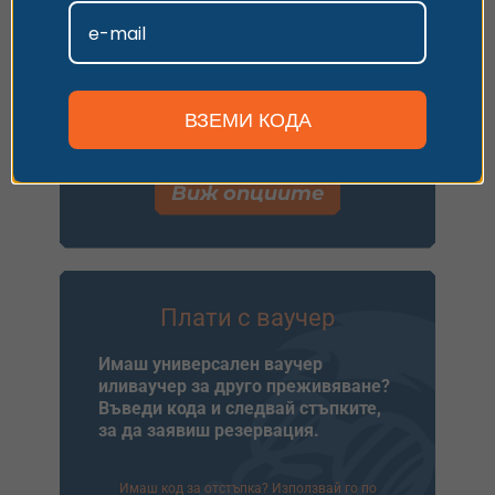
1.
Избери ваучер
Персонализиране
2.
Заяви резервация
3.
Плати лесно онлайн
ВЗЕМИ КОДА
Ще видиш следващите стъпки за
потвърждаване на резервацията.
Виж опциите
Плати с ваучер
Имаш универсален ваучер
иливаучер за друго преживяване?
Въведи кода и следвай стъпките,
за да заявиш резервация.
Имаш код за отстъпка? Използвай го по