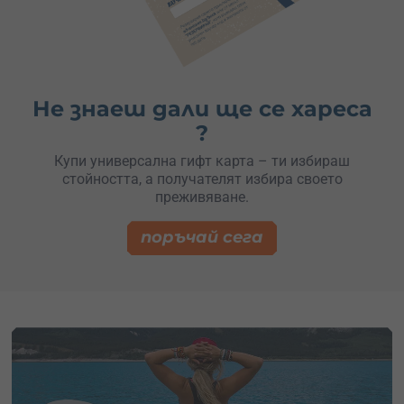
Не знаеш дали ще се хареса
?
Купи универсална гифт карта – ти избираш
стойността, а получателят избира своето
преживяване.
поръчай сега