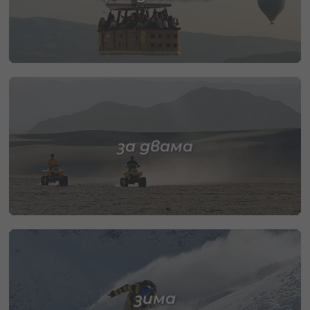
за двама
зима