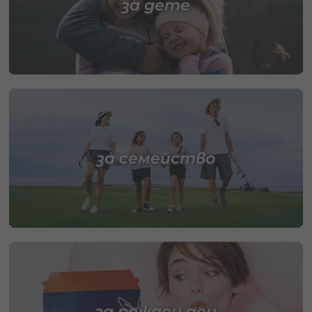
за дете
за семейство
за рожден ден