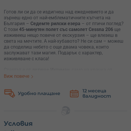
Готов ли си да се издигнеш над ежедневието и да
зърнеш едно от най-емблематичните кътчета на
България –
Седемте рилски езера
– от птичи поглед?
С този
45-минутен полет със самолет Cessna 206
ще
изживееш нещо повече от екскурзия – ще влезеш в
света на мечтите. А най-хубавото? Не си сам – можеш
да споделиш небето с още двама човека, които
заслужават тази магия. Подарък с характер,
изживяване с класа!
Стартът е от
летище Ихтиман
, само на крачка от
София
, но усещането е като да напускаш континента.
Виж повече
След кратък инструктаж от пилота, се настанявате
удобно в кабината на Cessna-та и излитате. В
12 месеца
Безплатна
следващите 45 минути ще се реете над
Рила
, ще
валидност
замяна
съзерцавате бистрите езера, кръглите хребети и
величествената природа на най-високата планина на
Балканите. Всеки завой разкрива нова панорама – без
думи, без филтри, само ти и свободата.
Условия
Cessna 206 е
идеална за панорамни полети
–