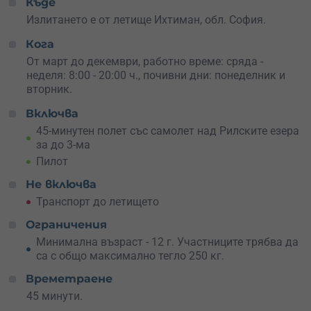
Къде
просторна, стабилна и създадена за споделено
приключение. Прозорците са големи, а гледките –
Излитането е от летище Ихтиман, обл. София.
безкрайни. Под теб са езерата: Сълзата, Окото,
Кога
Бъбрека, Близнака… от високо изглеждат като
скъпоценни камъни, пръснати в планината. Всеки
От март до декември, работно време: сряда -
момент е снимка, всеки кадър – спомен за цял живот.
неделя: 8:00 - 20:00 ч., почивни дни: понеделник и
вторник.
Резервирай този полет за себе си или подари емоция
Включва
на високи обороти – защото
преживяванията са най-
хубавият подарък
. А това е от онези, които се помнят
45-минутен полет със самолет над Рилските езера
завинаги.
за до 3-ма
Пилот
Не включва
Транспорт до летището
Ограничения
Минимална възраст - 12 г. Участниците трябва да
са с общо максимално тегло 250 кг.
Времетраене
45 минути.