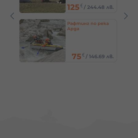
Добринище
125
€
8 лв.
/
244.48 лв.
ипед
Рафтинг по река
Арда
75
€
0 лв.
/
146.69 лв.