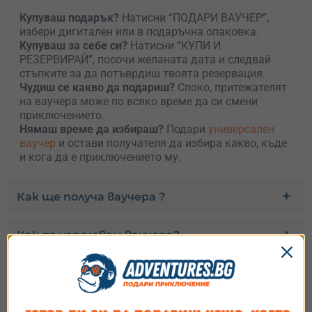
Купуваш подарък?
Натисни “ПОДАРИ ВАУЧЕР”,
избери дигитален или в подаръчна опаковка.
Kупуваш за себе си?
Натисни “КУПИ И
РЕЗЕРВИРАЙ”, посочи желаната дата и следвай
стъпките за да потъврдиш твоята резервация.
Чудиш се какво да подариш?
Споко, притежателят
на ваучера може по всяко време да си смени
приключението.
Нямаш време да избираш?
Подари
универсален
ваучер
и остави получателя да избира какво, къде
и кога да е приключението му.
Как ще получа ваучера ?
Как да използвам ваучера?