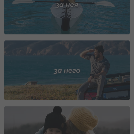
за нея
за него