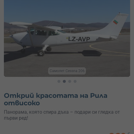
Виж Рилските езера
Открий красотата на Рила
отвисоко
Панорама, която спира дъха – подари си гледка от
първи ред!