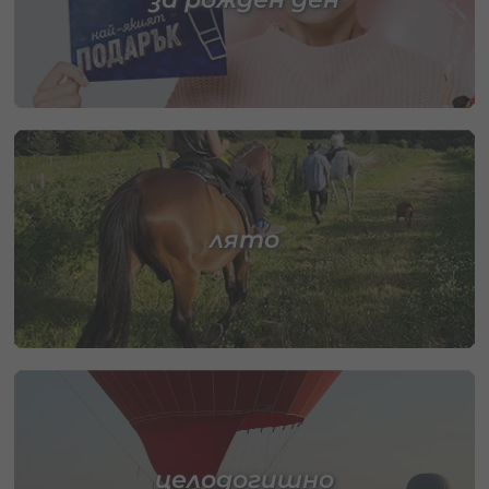
лято
целодогишно