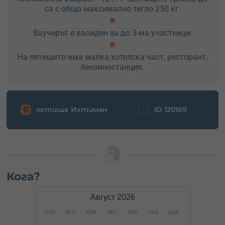
са с общо максимално тегло 250 кг.
Ваучерът е валиден за до 3-ма участници.
На летището има малка хотелска част, ресторант,
бензиностанция.
летище Ихтиман
ID 120169
Кога?
Август
2026
пон.
вто.
сря.
чет.
пет.
съб.
нед.