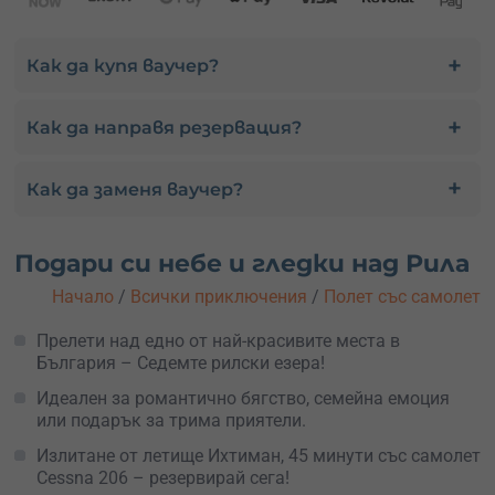
Как да купя ваучер?
Как да направя резервация?
Как да заменя ваучер?
Подари си небе и гледки над Рила
Начало
/
Всички приключения
/
Полет със самолет
Прелети над едно от най-красивите места в
България – Седемте рилски езера!
Идеален за романтично бягство, семейна емоция
или подарък за трима приятели.
Излитане от летище Ихтиман, 45 минути със самолет
Cessna 206 – резервирай сега!