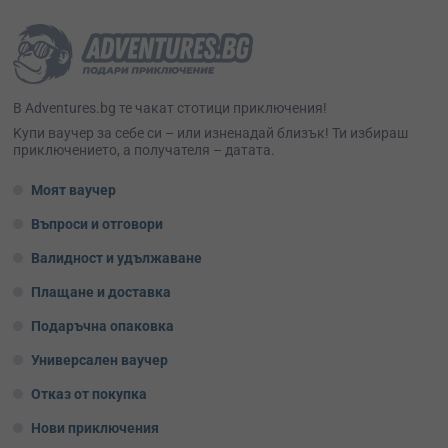
В Adventures.bg те чакат стотици приключения!
Kупи ваучер за себе си – или изненадай близък! Ти избираш
приключението, а получателя – датата.
Моят ваучер
Въпроси и отговори
Валидност и удължаване
Плащане и доставка
Подаръчна опаковка
Универсален ваучер
Отказ от покупка
Нови приключения