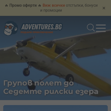
🔥
Промо оферти
🔥
Виж всички
отстъпки, бонуси
×
и промоции
Групов полет до
Седемте рилски езера