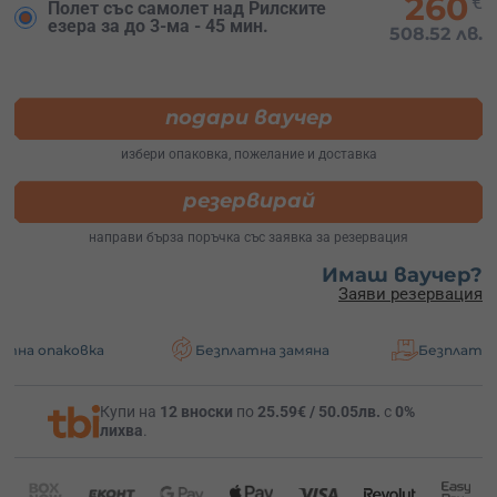
260
€
Полет със самолет над Рилските
езера за до 3-ма - 45 мин.
508.52 лв.
подари ваучер
избери опаковка, пожелание и доставка
резервирай
направи бърза поръчка със заявка за резервация
Имаш ваучер?
Заяви резервация
а
Безплатна замяна
Безплатна доставка
Купи на
12 вноски
по
25.59€ / 50.05лв.
с
0%
лихва
.