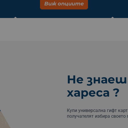
Виж опциите
Не знаеш
хареса ?
Купи универсална гифт карт
получателят избира своето