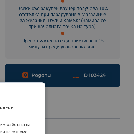
Всеки със закупен ваучер получава 10%
отстъпка при пазаруване в Магазинче
за желания "Вълчи Камък" (намира се
при началната точка на тура).
Препоръчително е да пристигнеш 15
минути преди уговорения час.
Родопи
ID 103424
носно
рим работата на
 ви показваме