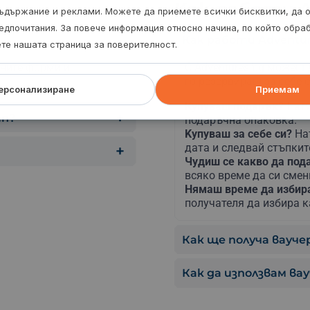
Kак работи A
ъдържание и реклами. Можете да приемете всички бисквитки, да 
едпочитания. За повече информация относно начина, по който обр
Как работи Adventur
ете нашата страница за поверителност.
лните форми и
С Adventures.bg можеш 
го резервираш за себе с
ерсонализиране
Приемам
Купуваш подарък?
Нати
ип?
подаръчна опаковка.
Kупуваш за себе си?
На
дата и следвай стъпкит
Чудиш се какво да по
всяко време да си сме
Нямаш време да изби
получателя да избира к
Как ще получа ваучер
Как да използвам ва