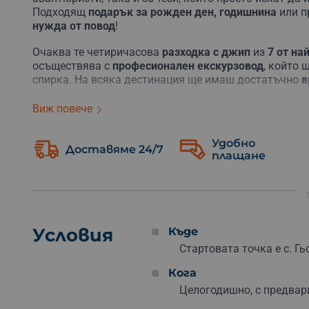
Подходящ
подарък за рожден ден, годишнина
или п
нужда от повод
!
Очаква те четиричасова
разходка с джип
из
7 от на
осъществява с
професионален екскурзовод
, който 
спирка. На всяка дестинация ще имаш достатъчно
в
Сред спирките ще е
Вълчи камък
–
най-високата па
Виж повече
изглед към Рила, Пирин, Триград и дори гръцките Р
а след това ще откриеш мистиката на изоставеното
Удобно
и обитавана от свободни стада диви коне.
Доставяме 24/7
плащане
Ще посетиш и уникалната
Пияна гора
, където дърве
природен феномен, който ще те накара да се усмихн
и приказна атмосфера, а
Пробитият камък
и
Слонче
Преди да се качиш на джипа, можеш да се отбиеш в
Условия
Къде
отстъпка
от всички сувенири и подаръчета. Така осв
Стартовата точка е с. Гь
си.
Кога
Подари ваучер за това приключение
на човек, койт
Целогодишно, с предвар
за теб и приятелите! Сафари-то е за до 6 човека, та