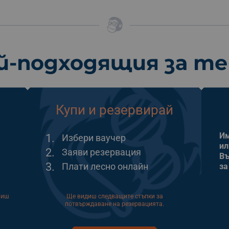
й-подходящия за т
Купи и резервирай
Им
1.
Избери ваучер
ил
2.
Заяви резервация
Въ
3.
Плати лесно онлайн
за
виш
Ще видиш следващите стъпки за
потвърждаване на резервацията.