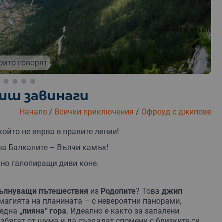
зплатна замяна
Безплатна доставка
Безплатна о
които говорят
ниш завинаги
Начало
/
Всички приключения
/
Офроуд с джипове
който не вярва в правите линии!
на Балканите – Вълчи камък!
дно галопиращи диви коне.
вълнуващи пътешествия
из
Родопите
? Това
джип
магията на планината – с невероятни панорами,
 една
„пияна“ гора
. Идеално е както за запалени
избягат от шума и да създадат спомени с близките си.