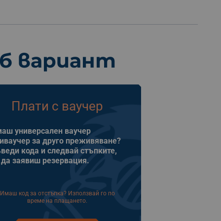
еб вариант
Плати с ваучер
аш универсален ваучер
иваучер за друго преживяване?
веди кода и следвай стъпките,
 да заявиш резервация.
Имаш код за отстъпка? Използвай го по
време на плащането.