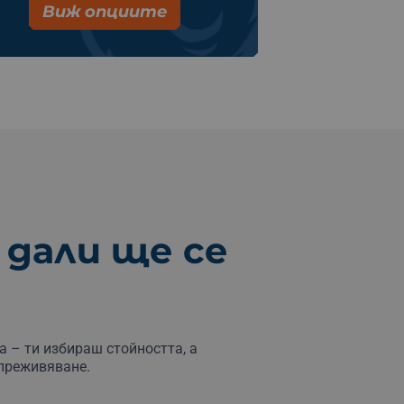
Виж опциите
 дали ще се
а – ти избираш стойността, а
 преживяване.