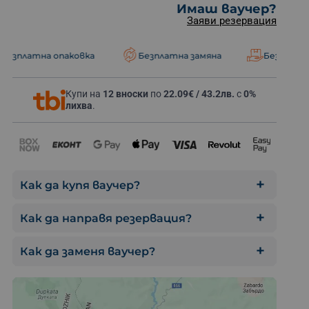
Имаш ваучер?
Заяви резервация
паковка
Безплатна замяна
Безплатна доставка
Чаирски ез
Купи на
12 вноски
по
22.09€ / 43.2лв.
с
0%
лихва
.
Как да купя ваучер?
Как да направя резервация?
Как да заменя ваучер?