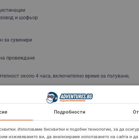
дестинации
рзовод и шофьор
н за сувенири
 на провеждане
телност около 4 часа, включително време за пътуване,
сие
Подробности
От
квитки. Използваме бисквитки и подобни технологии, за да осигу
рим изживяването ви, да анализираме използването на сайта и да