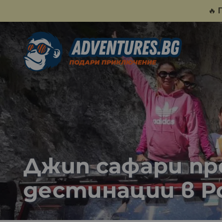
🔥
Джип сафари пр
дестинации в 