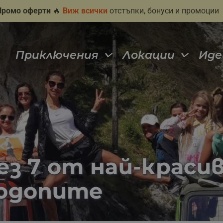
Промо оферти
🔥
Виж всички
отстъпки, бонуси и промоции
Приключения
Локации
Иде
ез 7 от най-краси
Родопите