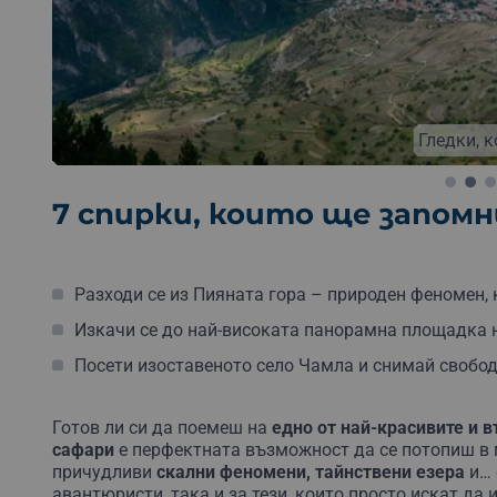
Безплатна доставка
Безплатна опаковка
Бе
Гледки, 
7 спирки, които ще запом
Разходи се из Пияната гора – природен феномен, 
Изкачи се до най-високата панорамна площадка 
Посети изоставеното село Чамла и снимай свобо
Готов ли си да поемеш на
едно от най-красивите и 
сафари
е перфектната възможност да се потопиш в 
причудливи
скални феномени, тайнствени езера
и…
авантюристи, така и за тези, които просто искат да 