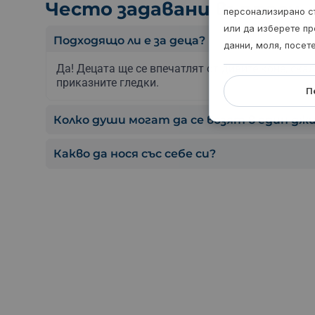
Често задавани въпроси
персонализирано с
или да изберете пр
Подходящо ли е за деца?
данни, моля, посет
Да! Децата ще се впечатлят от дивите коне, ска
приказните гледки.
П
Колко души могат да се возят в един дж
Какво да нося със себе си?