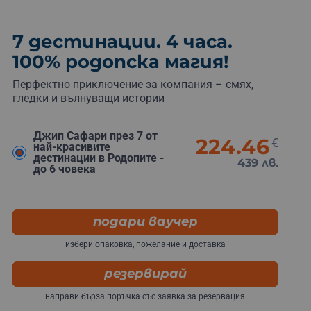
7 дестинации. 4 часа.
100% родопска магия!
Перфектно приключение за компания – смях,
гледки и вълнуващи истории
Джип Сафари през 7 от
224.46
€
най-красивите
дестинации в Родопите -
439 лв.
до 6 човека
подари ваучер
избери опаковка, пожелание и доставка
резервирай
направи бърза поръчка със заявка за резервация