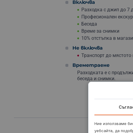
Включва
Разходка с джип до 7 
Професионален екску
Беседа
Време за снимки
10% отстъпка в магази
Не включва
Транспорт до мястото
Времетраене
Разходката е с продължи
беседа и снимки.
Съгла
Ние използваме бис
уебсайта, да подоб