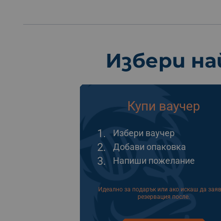
Избери на
Купи ваучер
1.
Избери ваучер
2.
Добави опаковка
3.
Напиши пожелание
Идеално за подарък или ако искаш да зая
резервация после.