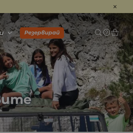
×
и
Резервирай
вите