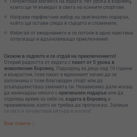
Почувствай магията на ездата: пет урока в Боровец,
които ще те въведат в света на конните спортове.
Направи перфектния избор за оригинален подарък,
който ще остави следа в сърцето и спомените.
Избягай от ежедневието и се потопи в едно наистина
отпускащо и вдъхновяващо приключение!
Скокни в седлото и се отдай на приключението!
Открий радостта от ездата с
пакет от 5 урока в
живописния Боровец
. Подходящ за деца над 10 години
и възрастни, този пакет е идеалният начин да се
запознаеш с този благороден спорт или да
усъвършенстваш уменията си. Независимо дали искаш
да изненадаш някого с
оригинален подарък
или да
отделиш време за себе си,
ездата в Боровец
е
преживяване, което не трябва да пропускаш. Запиши
се сега и почувствай вятъра в косите!
Има нещо вълшебно в ездата, което те кара да се
Виж повече
чувстваш свободен и непокорен. Възползвай се от
пакета от
5 урока по езда в сърцето на Боровец
и