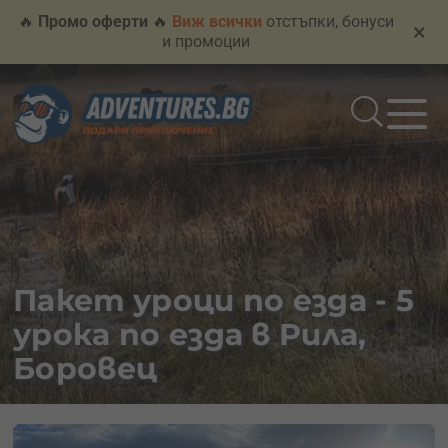
🔥
Промо оферти
🔥
Виж всички
отстъпки, бонуси
×
и промоции
Пакет уроци по езда - 5
урока по езда в Рила,
Боровец