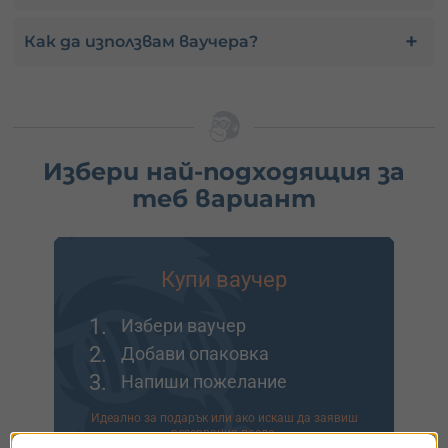
Как да използвам ваучера?
Избери най-подходящия за
теб вариант
Купи ваучер
1.
Избери ваучер
2.
Добави опаковка
3.
Напиши пожелание
Идеално за подарък или ако искаш да заявиш
резервация после.