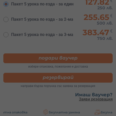
127.82
€
Пакет 5 урока по езда - за един
250 лв.
255.65
€
Пакет 5 урока по езда - за 2-ма
500 лв.
383.47
€
Пакет 5 урока по езда - за 3-ма
750 лв.
подари ваучер
избери опаковка, пожелание и доставка
резервирай
направи бърза поръчка със заявка за резервация
Имаш ваучер?
Заяви резервация
овка
Безплатна замяна
Безплатна доставк