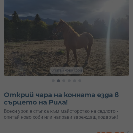
Приключение с коне
Открий чара на конната езда в
сърцето на Рила!
Всеки урок е стъпка към майсторство на седлото -
опитай ново хоби или направи зареждащ подарък!