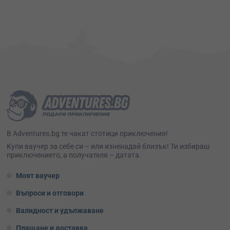
В Adventures.bg те чакат стотици приключения!
Kупи ваучер за себе си – или изненадай близък! Ти избираш
приключението, а получателя – датата.
Моят ваучер
Въпроси и отговори
Валидност и удължаване
Плащане и доставка