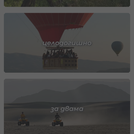
целодогишно
за двама