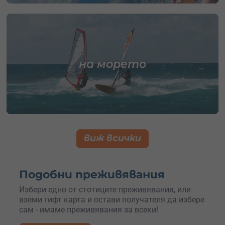
на морето
виж всички
Подобни преживявания
Избери едно от стотиците преживявания, или
вземи гифт карта и остави получателя да избере
сам - имаме преживявания за всеки!