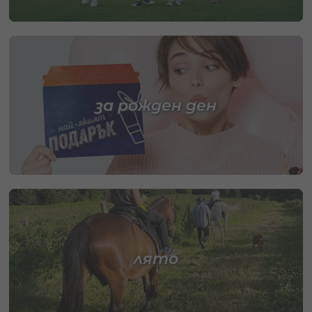
за рожден ден
лято