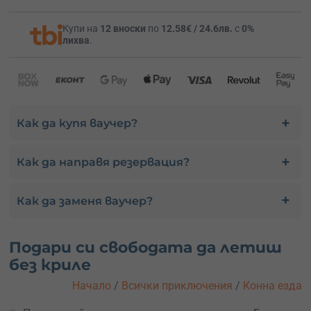
Купи на
12 вноски
по
12.58€ / 24.6лв.
с
0%
лихва
.
Как да купя ваучер?
Как да направя резервация?
Как да заменя ваучер?
Подари си свободата да летиш
без криле
Начало
/
Всички приключения
/
Конна езда