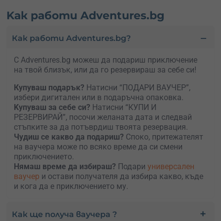
Kак работи Adventures.bg
Как работи Adventures.bg?
С Adventures.bg можеш да подариш приключение
на твой близък, или да го резервираш за себе си!
Купуваш подарък?
Натисни “ПОДАРИ ВАУЧЕР”,
избери дигитален или в подаръчна опаковка.
Kупуваш за себе си?
Натисни “КУПИ И
РЕЗЕРВИРАЙ”, посочи желаната дата и следвай
стъпките за да потъврдиш твоята резервация.
Чудиш се какво да подариш?
Споко, притежателят
на ваучера може по всяко време да си смени
приключението.
Нямаш време да избираш?
Подари
универсален
ваучер
и остави получателя да избира какво, къде
и кога да е приключението му.
Как ще получа ваучера ?