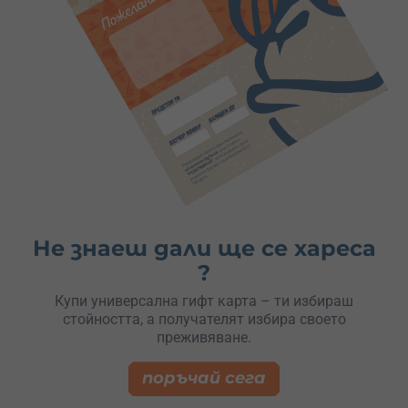
Не знаеш дали ще се хареса
?
Купи универсална гифт карта – ти избираш
стойността, а получателят избира своето
преживяване.
поръчай сега