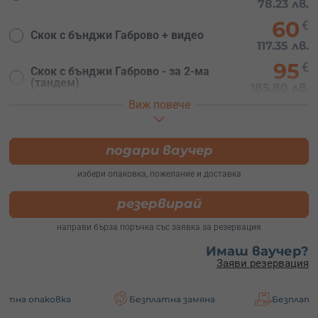
78.23 лв.
60
€
Скок с бънджи Габрово + видео
117.35 лв.
95
€
Скок с бънджи Габрово - за 2-ма
(тандем)
185.80 лв.
Виж повече
115
€
Скок с бънджи Габрово - за 2-ма
(тандем) + видео
224.92 лв.
подари ваучер
избери опаковка, пожелание и доставка
резервирай
направи бърза поръчка със заявка за резервация
Имаш ваучер?
Заяви резервация
овка
Безплатна замяна
Безплатна доставк