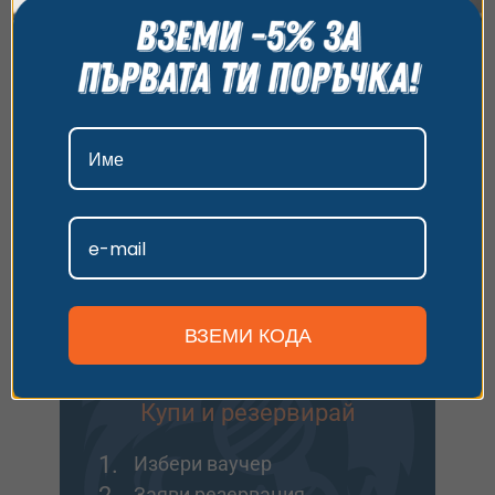
всички бисквитки, да откажете всички или да
изберете предпочитания. За повече информация
относно начина, по който обработваме вашите
Купи ваучер
данни, моля, посетете нашата страница за
1.
поверителност.
Избери ваучер
2.
Добави опаковка
3.
Напиши пожелание
Приемам
Идеално за подарък или ако искаш да заявиш
Персонализиране
резервация после.
Виж опциите
ВЗЕМИ КОДА
Купи и резервирай
1.
Избери ваучер
2.
Заяви резервация