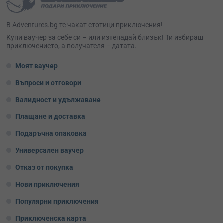
В Adventures.bg те чакат стотици приключения!
Kупи ваучер за себе си – или изненадай близък! Ти избираш
приключението, а получателя – датата.
Моят ваучер
Въпроси и отговори
Валидност и удължаване
Плащане и доставка
Подаръчна опаковка
Универсален ваучер
Отказ от покупка
Нови приключения
Популярни приключения
Приключенска карта