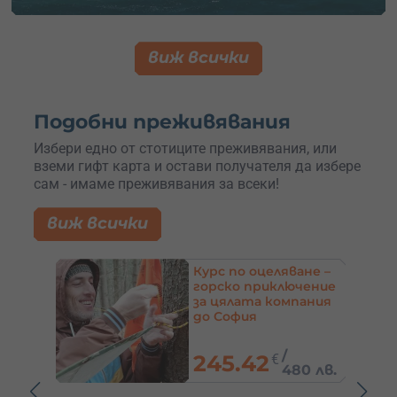
виж всички
Подобни преживявания
Избери едно от стотиците преживявания, или
вземи гифт карта и остави получателя да избере
сам - имаме преживявания за всеки!
виж всички
ване –
Гмуркане за
ючение
начинаещи Scuba
пания
Discovery или
водолазен курс –
Созопол
61.36
€
/
120 лв.
80 лв.