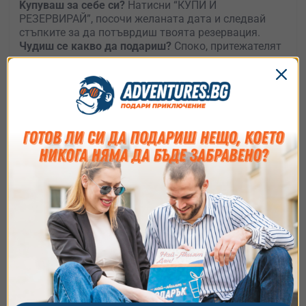
Kупуваш за себе си?
Натисни “КУПИ И
РЕЗЕРВИРАЙ”, посочи желаната дата и следвай
стъпките за да потъврдиш твоята резервация.
Чудиш се какво да подариш?
Споко, притежателят
на ваучера може по всяко време да си смени
приключението.
Нямаш време да избираш?
Подари
универсален
ваучер
и остави получателя да избира какво, къде
и кога да е приключението му.
Как ще получа ваучера ?
Съгласие
Подробности
Относно
Как да използвам ваучера?
Ние използваме бисквитки. Използваме
бисквитки и подобни технологии, за да осигурим
работата на уебсайта, да подобрим
изживяването ви, да анализираме използването
Избери най-подходящия за
на сайта и да ви показваме персонализирано
теб вариант
съдържание и реклами. Можете да приемете