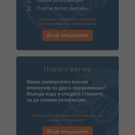
3.
Плати лесно онлайн
Ще видиш следващите стъпки за
потвърждаване на резервацията.
Виж опциите
Плати с ваучер
Имаш универсален ваучер
иливаучер за друго преживяване?
Въведи кода и следвай стъпките,
за да заявиш резервация.
Имаш код за отстъпка? Използвай го по
време на плащането.
Виж опциите