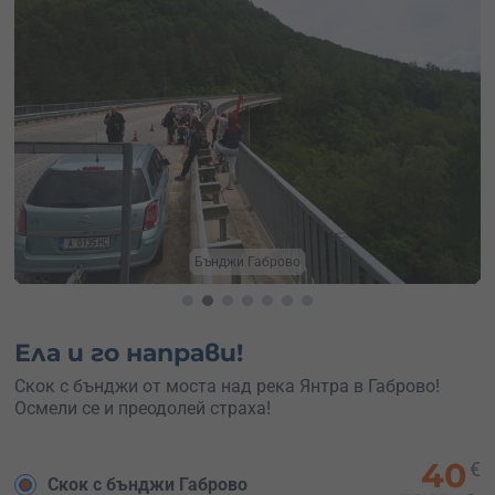
Бънджи Габрово
Ела и го направи!
Скок с бънджи от моста над река Янтра в Габрово!
Осмели се и преодолей страха!
40
€
Скок с бънджи Габрово