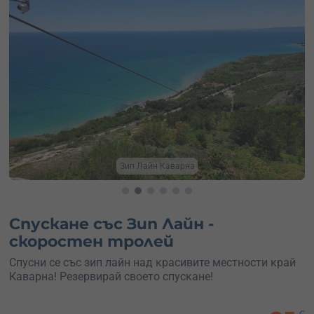
Зип Лайн Каварна
Спускане със Зип Лайн -
скоростен тролей
Спусни се със зип лайн над красивите местности край
Каварна! Резервирай своето спускане!