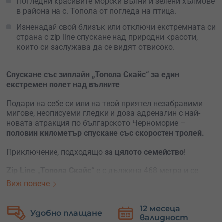
Погледни красивите морски вълни и зелени хълмове
в района на с. Топола от погледа на птица.
Изненадай свой близък или отключи екстремната си
страна с zip line спускане над природни красоти,
които си заслужава да се видят отвисоко.
Спускане със зиплайн „Топола Скайс“ за един
екстремен полет над вълните
Подари на себе си или на твой приятел незабравими
мигове, неописуеми гледки и доза адреналин с най-
новата атракция по българското Черноморие –
половин километър спускане със скоростен тролей.
Приключение, подходящо
за цялото семейство
!
Zip Line „Топола Скайс“
е с дължина 468 метра и се
спуска над една изключителна местност между склона
Виж повече
и морето южно от Каварна. Усети адреналина от
скорост близо
80 километра в час
и изпълни деня си с
12 месеца
Безплатна
емоция.
валидност
замяна