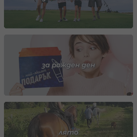
за рожден ден
лято