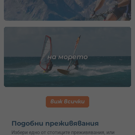
на морето
виж всички
Подобни преживявания
Избери едно от стотиците преживявания, или