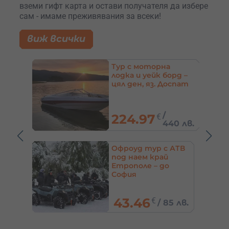
вземи гифт карта и остави получателя да избере
сам - имаме преживявания за всеки!
виж всички
а и
Тур с моторна
лодка и уейк борд –
да на
цял ден, яз. Доспат
,
/
224.97
€
8 лв.
440 лв.
Офроуд тур с АТВ
под наем край
Етрополе – до
София
43.46
€
5 лв.
/
85 лв.