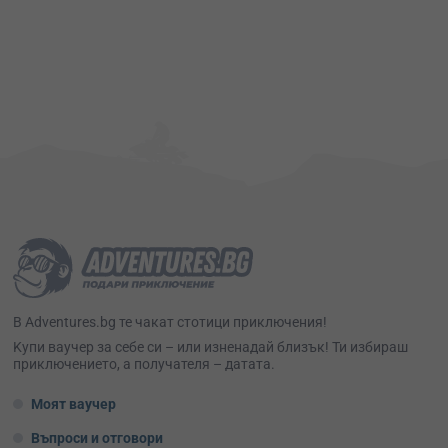
В Adventures.bg те чакат стотици приключения!
Kупи ваучер за себе си – или изненадай близък! Ти избираш
приключението, а получателя – датата.
Моят ваучер
Въпроси и отговори