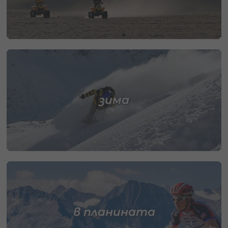
зима
в планината