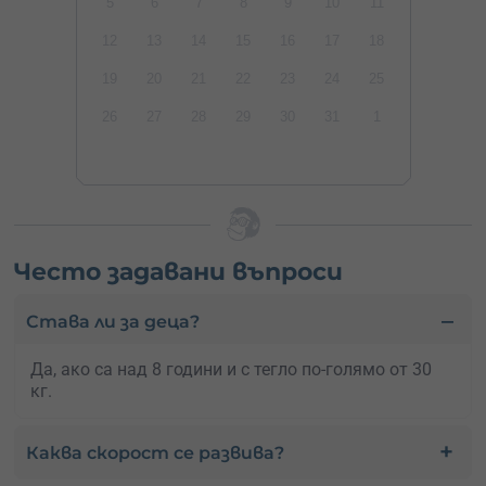
5
6
7
8
9
10
11
12
13
14
15
16
17
18
19
20
21
22
23
24
25
26
27
28
29
30
31
1
Често задавани въпроси
Става ли за деца?
Да, ако са над 8 години и с тегло по-голямо от 30
кг.
Каква скорост се развива?