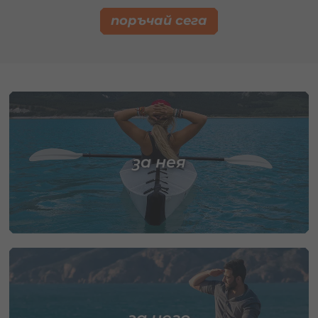
поръчай сега
за нея