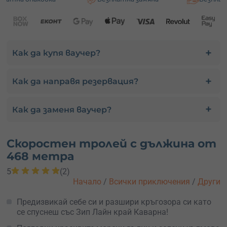
Как да купя ваучер?
Как да направя резервация?
Как да заменя ваучер?
Скоростен тролей с дължина от
468 метра
5
(2)
Начало
/
Всички приключения
/
Други
Предизвикай себе си и разшири кръгозора си като
се спуснеш със Зип Лайн край Каварна!