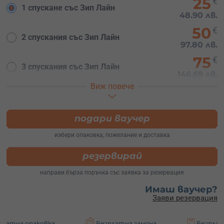
25
€
1 спускане със Зип Лайн
48.90 лв.
50
€
2 спускания със Зип Лайн
97.80 лв.
75
€
3 спускания със Зип Лайн
146.69 лв.
Виж повече
100
€
4 спускания със Зип Лайн
195.58 лв.
115
подари ваучер
€
5 спускания със Зип Лайн
224.92 лв.
избери опаковка, пожелание и доставка
200
€
10 спускания със Зип Лайн
резервирай
391.17 лв.
направи бърза поръчка със заявка за резервация
Имаш ваучер?
Заяви резервация
овка
Безплатна замяна
Безплатна доставк