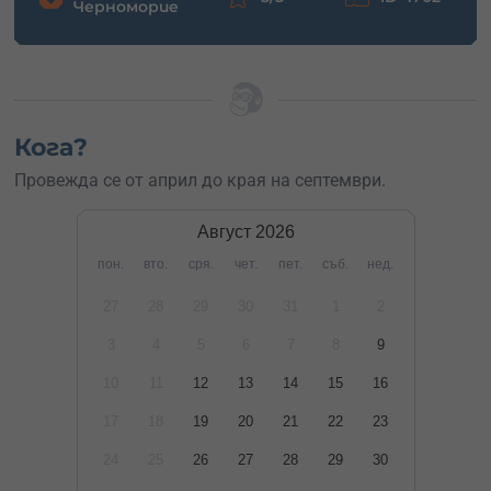
Черноморие
Кога?
Провежда се от април до края на септември.
Август
2026
пон.
вто.
сря.
чет.
пет.
съб.
нед.
27
28
29
30
31
1
2
3
4
5
6
7
8
9
10
11
12
13
14
15
16
17
18
19
20
21
22
23
24
25
26
27
28
29
30