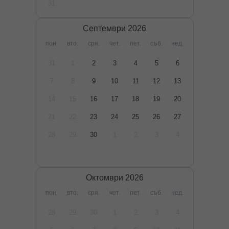
31
Септември
2026
пон.
вто.
сря.
чет.
пет.
съб.
нед.
31
1
2
3
4
5
6
7
8
9
10
11
12
13
14
15
16
17
18
19
20
21
22
23
24
25
26
27
28
29
30
1
2
3
4
Октомври
2026
пон.
вто.
сря.
чет.
пет.
съб.
нед.
28
29
30
1
2
3
4