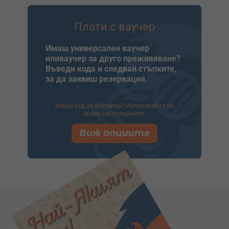
Плати с ваучер
Имаш универсален ваучер
иливаучер за друго преживяване?
Въведи кода и следвай стъпките,
за да заявиш резервация.
Имаш код за отстъпка? Използвай го по
време на плащането.
Виж опциите