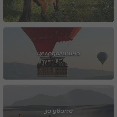
целодогишно
за двама