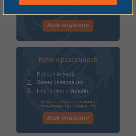
Идеално за подарък или ако искаш да заявиш
резервация после.
Виж опциите
Купи и резервирай
1.
Избери ваучер
2.
Заяви резервация
3.
Плати лесно онлайн
Ще видиш следващите стъпки за
потвърждаване на резервацията.
Виж опциите