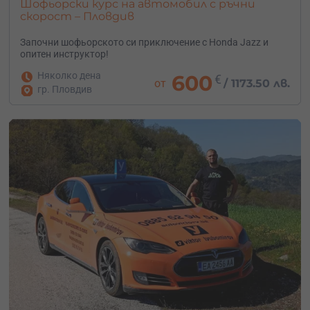
Шофьорски курс на автомобил с ръчни
скорост – Пловдив
Започни шофьорското си приключение с Honda Jazz и
опитен инструктор!
Няколко дена
600
€
от
/
1173.50 лв.
гр. Пловдив