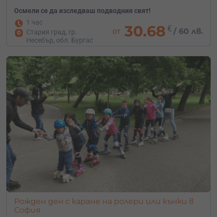
Осмели се да изследваш подводния свят!
1 час
30.68
€
от
/
60 лв.
Стария град, гр.
Несебър, обл. Бургас
Рожден ден с каране на ролери или кънки в
София