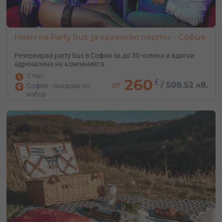
Наем на Party bus за ергенско парти – София
Резервирай party bus в София за до 30 човека и вдигни
адреналина на компанията.
1 час
260
€
от
/
508.52 лв.
София - локация по
избор