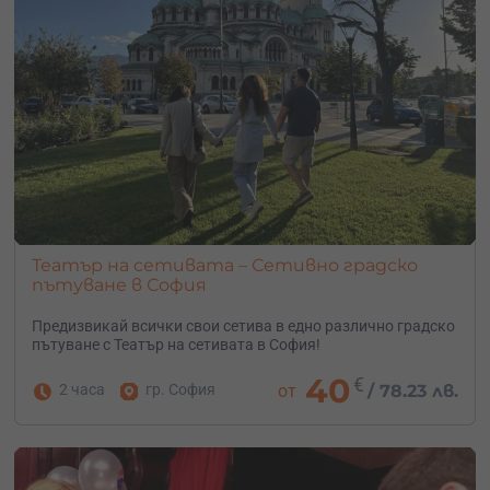
Театър на сетивата – Сетивно градско
пътуване в София
Предизвикай всички свои сетива в едно различно градско
пътуване с Театър на сетивата в София!
40
€
2 часа
гр. София
от
/
78.23 лв.