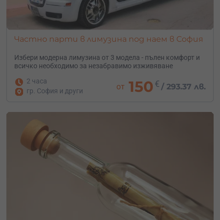
Частно парти в лимузина под наем в София
Избери модерна лимузина от 3 модела - пълен комфорт и
всичко необходимо за незабравимо изживяване
2 часа
150
€
от
/
293.37 лв.
гр. София и други