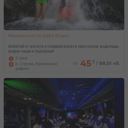
Каньонинг по река Влахи
Избягай от жегата и следвай реката през скали, водопади,
водни чаши и пързалки!
2 часа
45
€
от
/
88.01 лв.
р. Струма, Кресненско
дефиле