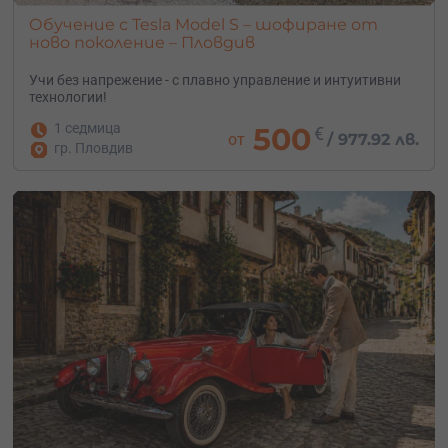
Обучение с Tesla Model S – шофиране от
ново поколение – Пловдив
Учи без напрежение - с плавно управление и интуитивни
технологии!
1 седмица
500
€
от
/
977.92 лв.
гр. Пловдив