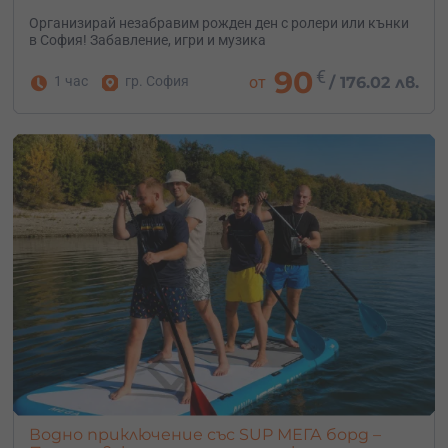
Организирай незабравим рожден ден с ролери или кънки
в София! Забавление, игри и музика
90
€
1 час
гр. София
от
/
176.02 лв.
Водно приключение със SUP МЕГА борд –