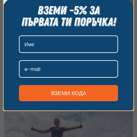
всички бисквитки, да откажете всички или да
изберете предпочитания. За повече информация
относно начина, по който обработваме вашите
данни, моля, посетете нашата страница за
поверителност.
Приемам
Магически бар в София с шоу и коктейли
Персонализиране
Подари (си) незабравима вечер в света на фокусите и
илюзиите, с коктейл в ръка и любима компания!
1 час
17.90
€
от
/
35 лв.
гр. София, център
ВЗЕМИ КОДА