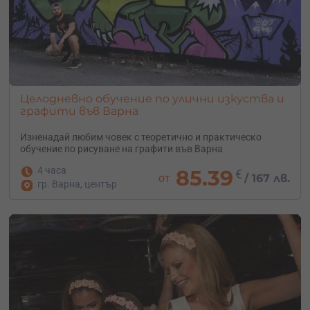
Целодневно обучение по улични изкуства и
графити във Варна
Изненадай любим човек с теоретично и практическо
обучение по рисуване на графити във Варна
4 часа
85.39
€
от
/
167 лв.
гр. Варна, център