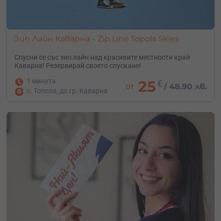
Зип Лайн Каварна – Zip Line Topola Skies
Спусни се със зип лайн над красивите местности край
Каварна! Резервирай своето спускане!
1 минута
25
€
от
/
48.90 лв.
с. Топола, до гр. Каварна