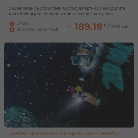
Забавлявай се с приятели в офроуд парти-бус в Родопите
край Велинград! Уникално приключение на колела
2 часа
189.18
€
от
/
370 лв.
около гр. Велинград
Дневен или нощен шнорхелинг – Несебър