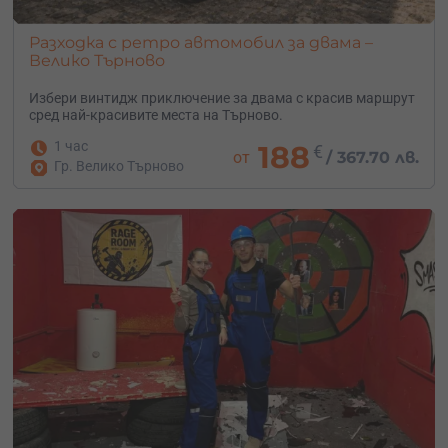
Разходка с ретро автомобил за двама –
Велико Търново
Избери винтидж приключение за двама с красив маршрут
сред най-красивите места на Търново.
1 час
188
€
от
/
367.70 лв.
Гр. Велико Търново