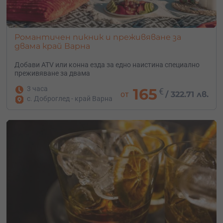
Романтичен пикник и преживяване за
двама край Варна
Добави ATV или конна езда за едно наистина специално
преживяване за двама
3 часа
165
€
от
/
322.71 лв.
с. Доброглед - край Варна