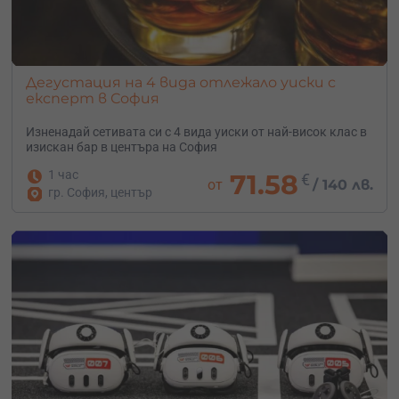
Дегустация на 4 вида отлежало уиски с
експерт в София
Изненадай сетивата си с 4 вида уиски от най-висок клас в
изискан бар в центъра на София
1 час
71.58
€
от
/
140 лв.
гр. София, център