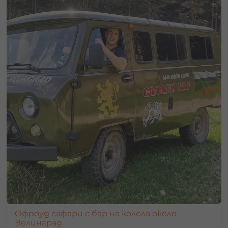
Офроуд сафари с бар на колела около
Велинград