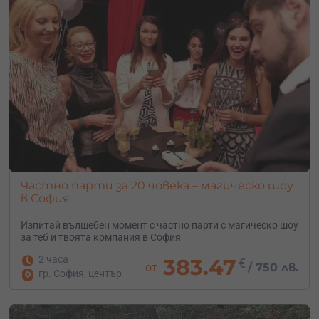
Частно парти за 20 човека – магическо шоу
в София
Изпитай вълшебен момент с частно парти с магическо шоу
за теб и твоята компания в София
2 часа
383.47
€
от
/
750 лв.
гр. София, център