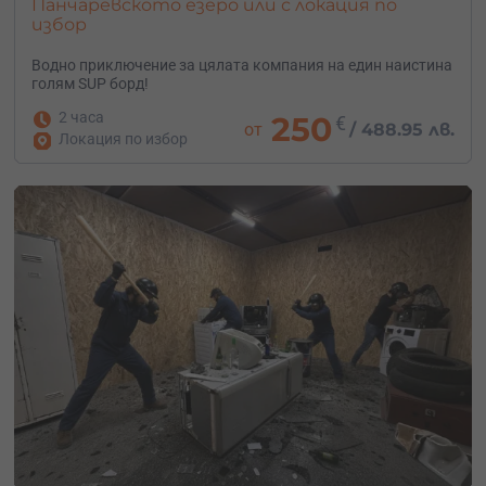
Панчаревското езеро или с локация по
избор
Водно приключение за цялата компания на един наистина
голям SUP борд!
2 часа
250
€
от
/
488.95 лв.
Локация по избор