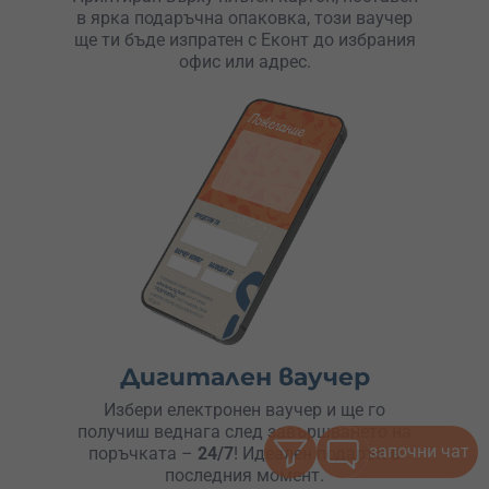
в ярка подаръчна опаковка, този ваучер
ще ти бъде изпратен с Еконт до избрания
офис или адрес.
Дигитален ваучер
Избери електронен ваучер и ще го
получиш веднага след завършването на
започни чат
поръчката –
24/7
! Идеален подарък в
последния момент.