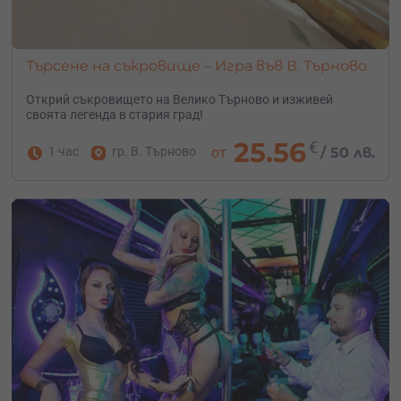
Търсене на съкровище – Игра във В. Търново
Открий съкровището на Велико Търново и изживей
своята легенда в стария град!
25.56
€
1 час
гр. В. Търново
от
/
50 лв.