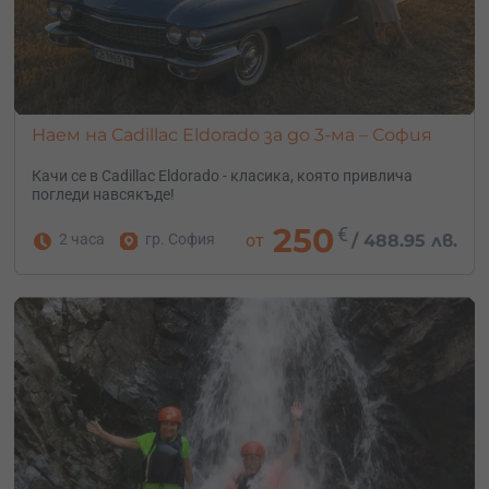
Наем на Cadillac Eldorado за до 3-ма – София
Качи се в Cadillac Eldorado - класика, която привлича
погледи навсякъде!
250
€
2 часа
гр. София
от
/
488.95 лв.