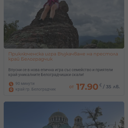
Приключенска игра Възкачване на престола
край Белоградчик
Впусни се в нова епична игра със семейство и приятели
край уникалните Белоградчишки скали!
90 минути
17.90
€
от
/
35 лв.
край гр. Белоградчик