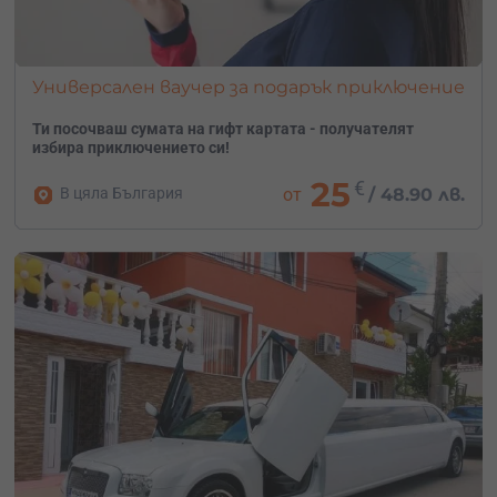
Универсален ваучер за подарък приключение
Ти посочваш сумата на гифт картата - получателят
избира приключението си!
25
€
В цяла България
от
/
48.90 лв.