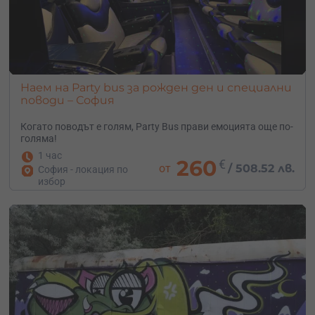
Наем на Party bus за рожден ден и специални
поводи – София
Когато поводът е голям, Party Bus прави емоцията още по-
голяма!
1 час
260
€
от
/
508.52 лв.
София - локация по
избор