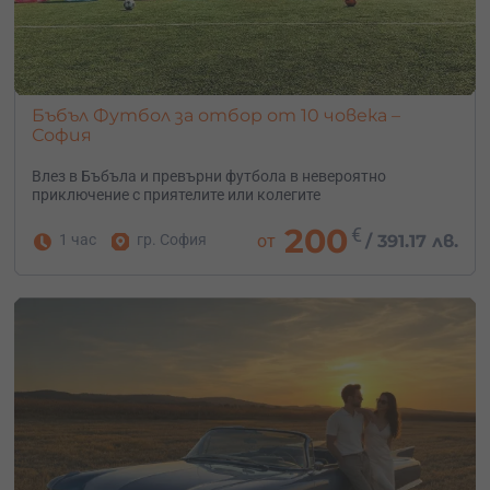
Бъбъл Футбол за отбор от 10 човека –
София
Влез в Бъбъла и превърни футбола в невероятно
приключение с приятелите или колегите
200
€
1 час
гр. София
от
/
391.17 лв.