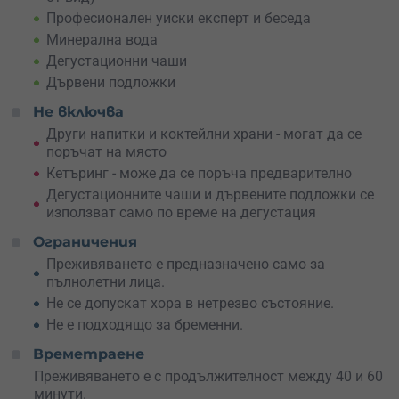
Професионален уиски експерт и беседа
По време на дегустацията ще опиташ 4 вида отлежало
Минерална вода
малцово уиски от висок клас, включително Proper 12,
Jameson Crested Ten, Power‘s Signature и Glendalough
Дегустационни чаши
Double Barrel.
Дървени подложки
Не включва
2) „Шотландски Мистерии“
Този вариант ще те потопи в традициите на
Други напитки и коктейлни храни - могат да се
шотландците и ще те отведе на север с истории за
поръчат на място
иновации, култура и знания.
Кетъринг - може да се поръча предварително
Дегустационните чаши и дървените подложки се
Изненадай сетивата си с 4 вида шотландско уиски от
използват само по време на дегустация
висок клас. Лицензиран уиски специалист ще сподели с
теб и компанията ти несравнимите си знания и
Ограничения
информация за всяко от тях. Дегустацията на уиски
Преживяването е предназначено само за
включва питиета като Benriach 10 YO, Highland Park 10
пълнолетни лица.
YO, The Ileach и Bladnoch 11 YO.
Не се допускат хора в нетрезво състояние.
3) „Уиски Свят“
Не е подходящо за бременни.
Ако твоя страст са пътешествията и уискито, то тази
Времетраене
дегустация е точно за теб.
Преживяването е с продължителност между 40 и 60
Мечтаеш да посетиш далечната Япония,
минути.