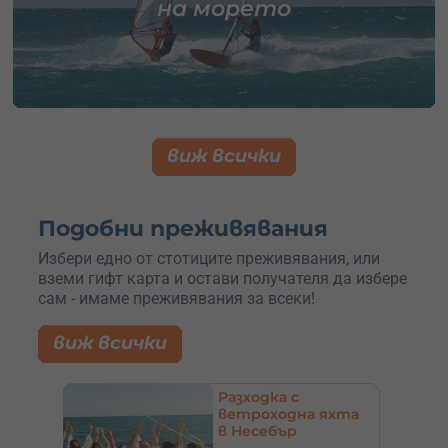
на морето
виж всички
Подобни преживявания
Избери едно от стотиците преживявания, или
вземи гифт карта и остави получателя да избере
сам - имаме преживявания за всеки!
виж всички
 до
Разходка с
а
ветроходна яхта
сесии
в Несебър