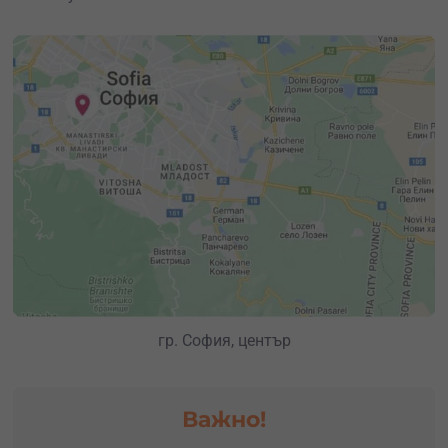
впечатляващия Уелс, историческия Израел или
страната на мечтите – САЩ? Докосни се до част от
необятните земи с тази уиски дегустация – опитай от
уиски културата на всяка една от тях по един
отличителен начин.
В запознанството с класно уиски от различни краища
на света ще те води
уиски експерт
от световно ниво. По
време на дегустацията ще опиташ 4 вида висок клас
уиски от 4 тотално различни, но доказали се държави
в индустрията, включително Mars Kasei от Япония,
Penderyn от Уелс, Milk & Honey от Израел и Jack Daniel’s
Legacy от САЩ, Тенеси.
гр. София, център
Важно!