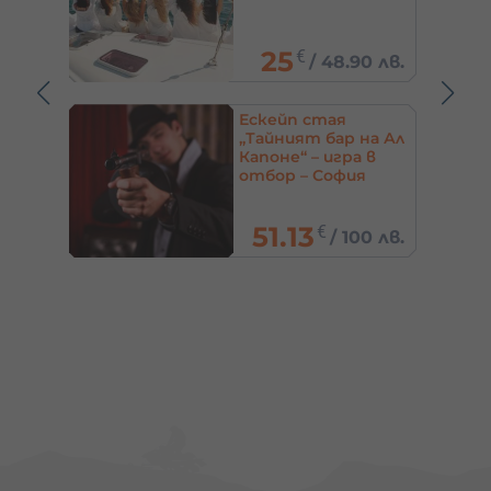
кът,
25
€
/
48.90 лв.
00 лв.
Ескейп стая
„Тайният бар на Ал
и
Капоне“ – игра в
отбор – София
фия
51.13
€
0 лв.
/
100 лв.