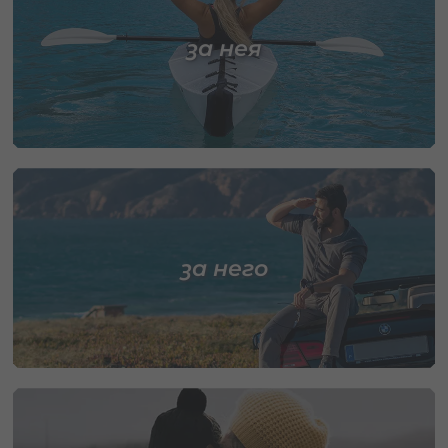
за нея
за него