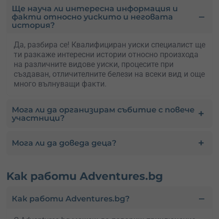
Ще науча ли интересна информация и
факти относно уискито и неговата
история?
Да, разбира се! Квалифициран уиски специалист ще
ти разкаже интересни истории относно произхода
на различните видове уиски, процесите при
създаван, отличителните белези на всеки вид и още
много вълнуващи факти.
Мога ли да организирам събитие с повече
участници?
Мога ли да доведа деца?
Kак работи Adventures.bg
Как работи Adventures.bg?