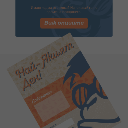
Имаш код за отстъпка? Използвай го по
време на плащането.
Виж опциите