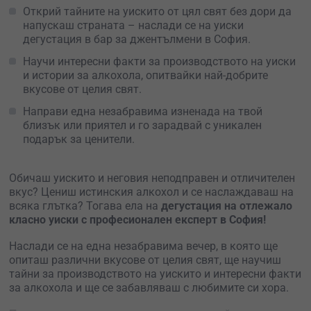
Открий тайните на уискито от цял свят без дори да
напускаш страната – наслади се на уиски
дегустация в бар за джентълмени в София.
Научи интересни факти за производството на уиски
и истории за алкохола, опитвайки най-добрите
вкусове от целия свят.
Направи една незабравима изненада на твой
близък или приятел и го зарадвай с уникален
подарък за ценители.
Обичаш уискито и неговия неподправен и отличителен
вкус? Цениш истинския алкохол и се наслаждаваш на
всяка глътка? Тогава ела на
дегустация на отлежало
класно уиски с професионален експерт в София!
Наслади се на една незабравима вечер, в която ще
опиташ различни вкусове от целия свят, ще научиш
тайни за производството на уискито и интересни факти
за алкохола и ще се забавляваш с любимите си хора.