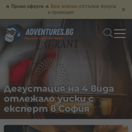
🔥
Промо оферти
🔥
Виж всички
отстъпки, бонуси
×
и промоции
Дегустация на 4 вида
отлежало уиски с
експерт в София