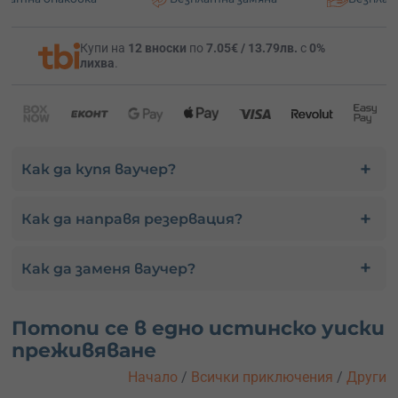
112.48
€
Уиски Свят - за 4-ма
220 лв.
Купи на
12 вноски
по
7.05€ / 13.79лв.
с
0%
лихва
.
Как да купя ваучер?
Как да направя резервация?
Как да заменя ваучер?
Потопи се в едно истинско уиски
преживяване
Начало
/
Всички приключения
/
Други