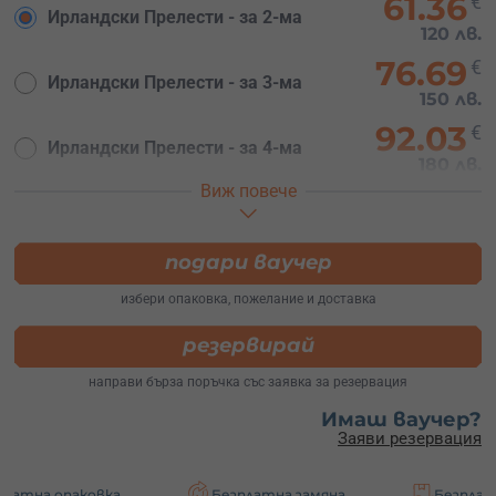
61.36
€
Ирландски Прелести - за 2-ма
120 лв.
76.69
€
Ирландски Прелести - за 3-ма
150 лв.
92.03
€
Ирландски Прелести - за 4-ма
180 лв.
Виж повече
69.02
€
Шотландски Мистерии - за 2-ма
135 лв.
84.36
подари ваучер
€
Шотландски Мистерии - за 3-ма
165 лв.
избери опаковка, пожелание и доставка
104.81
€
Шотландски Мистерии - за 4-ма
резервирай
205 лв.
направи бърза поръчка със заявка за резервация
74.14
€
Уиски Свят - за 2-ма
Имаш ваучер?
145 лв.
Заяви резервация
89.48
€
Уиски Свят - за 3-ма
175 лв.
ковка
Безплатна замяна
Безплатна доставк