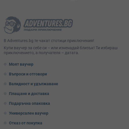
В Adventures.bg те чакат стотици приключения!
Kупи ваучер за себе си – или изненадай близък! Ти избираш
приключението, а получателя – датата.
Моят ваучер
Въпроси и отговори
Валидност и удължаване
Плащане и доставка
Подаръчна опаковка
Универсален ваучер
Отказ от покупка