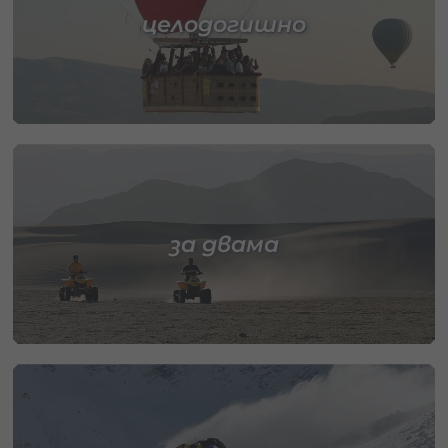
целодогишно
за двама