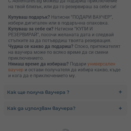
С Adventures.bg можеш да подариш приключение
на твой близък, или да го резервираш за себе си!
Купуваш подарък?
Натисни “ПОДАРИ ВАУЧЕР”,
избери дигитален или в подаръчна опаковка.
Kупуваш за себе си?
Натисни “КУПИ И
РЕЗЕРВИРАЙ”, посочи желаната дата и следвай
стъпките за да потъврдиш твоята резервация.
Чудиш се какво да подариш?
Споко, притежателят
на ваучера може по всяко време да си смени
приключението.
Нямаш време да избираш?
Подари
универсален
ваучер
и остави получателя да избира какво, къде
и кога да е приключението му.
Как ще получа ваучера ?
Как да използвам ваучера?