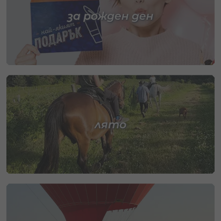
за рожден ден
лято