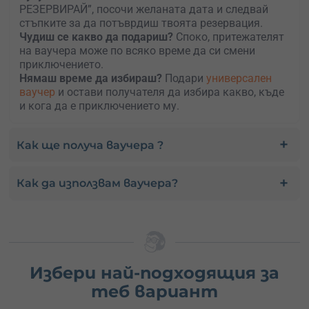
РЕЗЕРВИРАЙ”, посочи желаната дата и следвай
стъпките за да потъврдиш твоята резервация.
Чудиш се какво да подариш?
Споко, притежателят
на ваучера може по всяко време да си смени
приключението.
Нямаш време да избираш?
Подари
универсален
ваучер
и остави получателя да избира какво, къде
и кога да е приключението му.
Как ще получа ваучера ?
Как да използвам ваучера?
Избери най-подходящия за
теб вариант