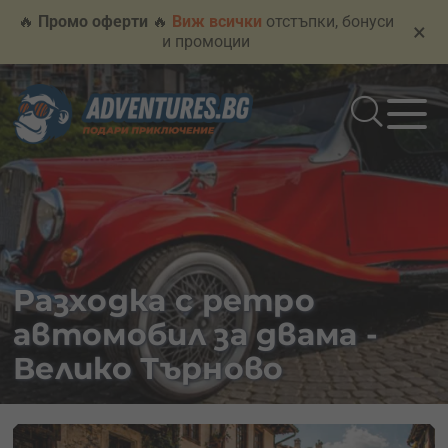
🔥
Промо оферти
🔥
Виж всички
отстъпки, бонуси
×
и промоции
Разходка с ретро
автомобил за двама -
Велико Търново