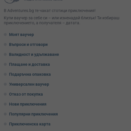
В Adventures.bg те чакат стотици приключения!
Kупи ваучер за себе си – или изненадай близък! Ти избираш
приключението, а получателя – датата.
Моят ваучер
Въпроси и отговори
Валидност и удължаване
Плащане и доставка
Подаръчна опаковка
Универсален ваучер
Отказ от покупка
Нови приключения
Популярни приключения
Приключенска карта