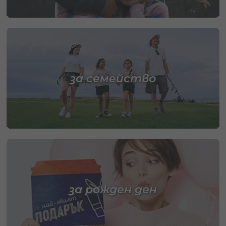
за семейство
за рожден ден