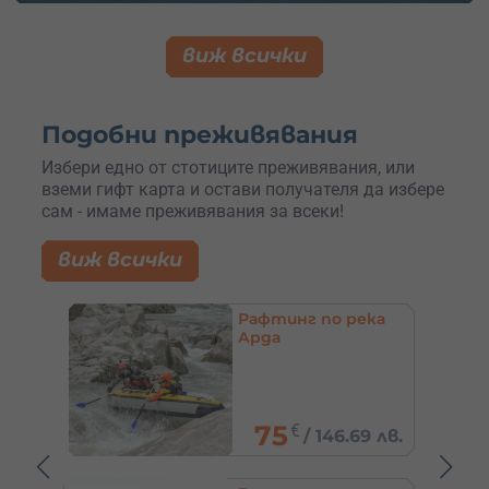
виж всички
Подобни преживявания
Избери едно от стотиците преживявания, или
вземи гифт карта и остави получателя да избере
сам - имаме преживявания за всеки!
виж всички
ека
2 нощувки, конна
езда и СПА за 2-ма в
бутиков комплекс
до Пловдив
/
334.90
€
9 лв.
655 лв.