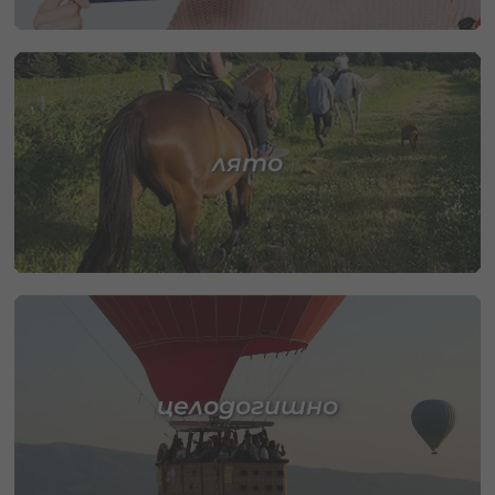
лято
целодогишно