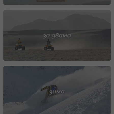
за двама
зима