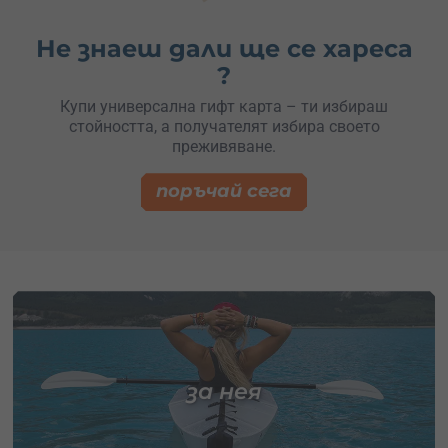
Не знаеш дали ще се хареса
?
Купи универсална гифт карта – ти избираш
стойността, а получателят избира своето
преживяване.
поръчай сега
за нея