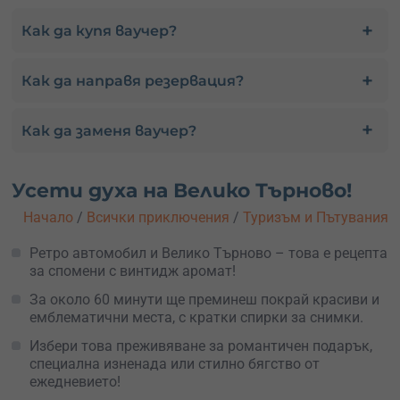
Как да купя ваучер?
Как да направя резервация?
Как да заменя ваучер?
Усети духа на Велико Търново!
Начало
/
Всички приключения
/
Туризъм и Пътувания
Ретро автомобил и Велико Търново – това е рецепта
за спомени с винтидж аромат!
За около 60 минути ще преминеш покрай красиви и
емблематични места, с кратки спирки за снимки.
Избери това преживяване за романтичен подарък,
специална изненада или стилно бягство от
ежедневието!