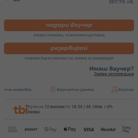
367.70 лв.
подари ваучер
избери опаковка, пожелание и доставка
резервирай
направи бърза поръчка със заявка за резервация
Имаш ваучер?
Заяви резервация
овка
Безплатна замяна
Безплатна доставк
Купи на
12 вноски
по
18.5€ / 36.18лв.
с
0%
лихва
.