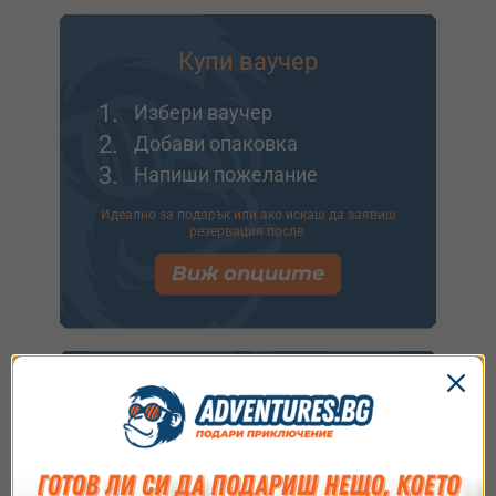
Купи ваучер
1.
Избери ваучер
2.
Добави опаковка
3.
Напиши пожелание
Идеално за подарък или ако искаш да заявиш
резервация после.
Виж опциите
Купи и резервирай
1.
Избери ваучер
2.
Заяви резервация