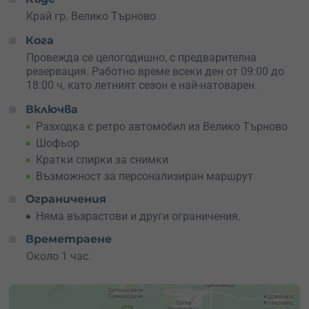
настояват да бъдат снимани.
Край гр. Велико Търново
Включени са кратки
спирки за снимки
, за да
Кога
запечаташ момента като истинска ретро картичка. А
ако имаш специално място, което искаш да включиш в
Провежда се целогодишно, с предварителна
маршрута, има възможност за персонализация според
резервация. Работно време всеки ден от 09:00 до
желанията ти. Това прави преживяването още по-лично
18:00 ч, като летният сезон е най-натоварен.
и подходящо за изненади.
Включва
Подари
ваучер за разходка с ретро автомобил за
Разходка с ретро автомобил из Велико Търново
двама
– не просто обиколка, а стилна история за
Шофьор
разказване. А ако ти самият имаш нужда от малко
Кратки спирки за снимки
градска магия с винтидж настроение – запази своето
Възможност за персонализиран маршрут
място и сподели преживяването с любимия човек!
Ограничения
Няма възрастови и други ограничения.
Времетраене
Около 1 час.