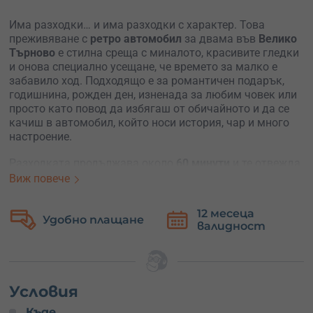
Има разходки… и има разходки с характер. Това
преживяване с
ретро автомобил
за двама във
Велико
Търново
е стилна среща с миналото, красивите гледки
и онова специално усещане, че времето за малко е
забавило ход. Подходящо е за романтичен подарък,
годишнина, рожден ден, изненада за любим човек или
просто като повод да избягаш от обичайното и да се
качиш в автомобил, който носи история, чар и много
настроение.
Разходката продължава около
60 минути
и те отвежда
на стилна обиколка из града. Организаторът ще се
Виж повече
погрижи пътуването да бъде приятно, спокойно и
изпълнено с онова винтидж усещане, което не можеш
12 месеца
Безплатна
да получиш от стандартна градска разходка.
валидност
замяна
По време на разходката ще преминеш покрай
красиви
и емблематични места
във Велико Търново.
Старопрестолният град е идеална сцена за подобно
преживяване – стръмни улички, впечатляващи
Условия
панорами, възрожденски дух и гледки, които просто
Къде