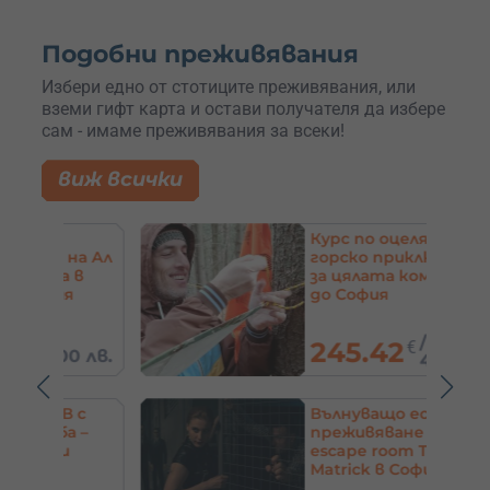
Подобни преживявания
Избери едно от стотиците преживявания, или
вземи гифт карта и остави получателя да избере
сам - имаме преживявания за всеки!
виж всички
Курс по оцеляване –
на Ал
горско приключение
 в
за цялата компания
я
до София
/
245.42
€
0 лв.
480 лв.
 с
Вълнуващо ескейп
 –
преживяване –
escape room The
Matrick в София