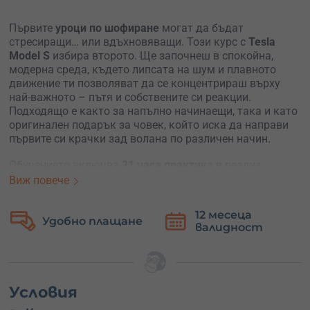
Първите
уроци по шофиране
могат да бъдат
стресиращи… или вдъхновяващи. Този курс с
Tesla
Model S
избира второто. Ще започнеш в спокойна,
модерна среда, където липсата на шум и плавното
движение ти позволяват да се концентрираш върху
най-важното – пътя и собствените си реакции.
Подходящо е както за напълно начинаещи, така и като
оригинален подарък за човек, който иска да направи
първите си крачки зад волана по различен начин.
Обучението включва
31 часа практика
в реална
градска среда. Ще преминеш през основните ситуации
Виж повече
– потегляне, спиране, маневри, ориентация в трафик.
Постепенно ще изградиш усещане за контрол и ще
12 месеца
Безплатна
започнеш да реагираш по-уверено на пътя.
е
валидност
замяна
Tesla Model S прави процеса
по-лесен и интуитивен
.
Централният дисплей събира основните функции на
едно място, а управлението е плавно и предвидимо.
Това ти помага да се учиш без излишно напрежение и
Условия
да свикнеш по-бързо със самото шофиране.