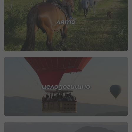
лято
целодогишно