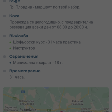
Къде
По време на курса ще имаш постоянна
подкрепа от
Гр. Пловдив - маршрут по твой избор.
инструктор
, който ще те насочва според твоето темпо.
Кога
Ще можеш да задаваш въпроси, да упражняваш
конкретни ситуации и да затвърждаваш уменията си
Провежда се целогодишно, с предварителна
стъпка по стъпка.
резервация всеки ден от 08:00 до 20:00 ч.
Включва
Дай си модерен старт зад волана
или подари това
преживяване на някой, който тепърва започва. Вземи
Шофьорски курс - 31 часа практика
ваучер и превърни първите километри в уверен и
Инструктор
запомнящ се опит.
Ограничения
Минимална възраст - 18 г.
Времетраене
31 часа.