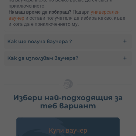
приключението.
Нямаш време да избираш?
Подари
универсален
ваучер
и остави получателя да избира какво, къде
и кога да е приключението му.
Как ще получа ваучера ?
Как да използвам ваучера?
Избери най-подходящия за
теб вариант
Купи ваучер