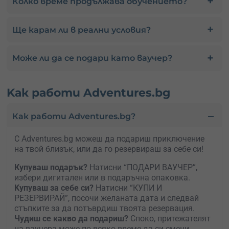
Колко време продължава обучението?
Ще карам ли в реални условия?
Може ли да се подари като ваучер?
Kак работи Adventures.bg
Как работи Adventures.bg?
С Adventures.bg можеш да подариш приключение
на твой близък, или да го резервираш за себе си!
Купуваш подарък?
Натисни “ПОДАРИ ВАУЧЕР”,
избери дигитален или в подаръчна опаковка.
Kупуваш за себе си?
Натисни “КУПИ И
РЕЗЕРВИРАЙ”, посочи желаната дата и следвай
стъпките за да потъврдиш твоята резервация.
Чудиш се какво да подариш?
Споко, притежателят
на ваучера може по всяко време да си смени