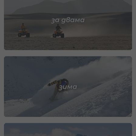
за двама
зима