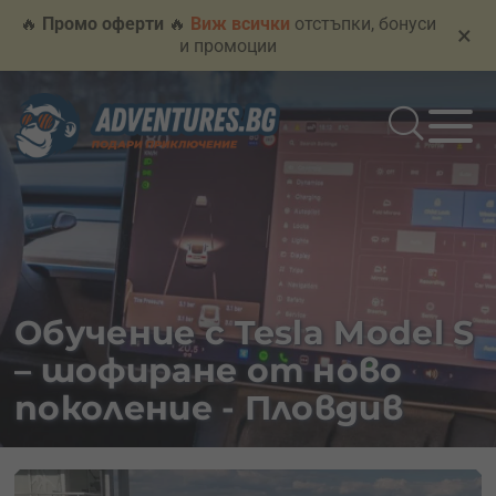
🔥
Промо оферти
🔥
Виж всички
отстъпки, бонуси
×
и промоции
Обучение с Tesla Model S
– шофиране от ново
поколение - Пловдив