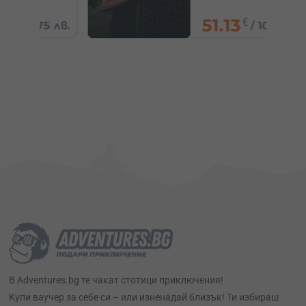
51.13
€
5 лв.
/
100 лв.
В Adventures.bg те чакат стотици приключения!
Kупи ваучер за себе си – или изненадай близък! Ти избираш