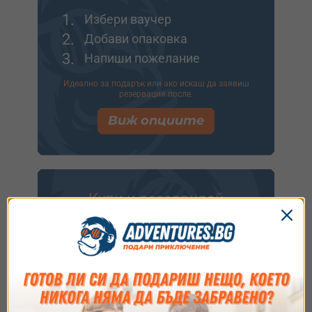
1.
Избери ваучер
2.
Добави опаковка
3.
Напиши пожелание
Идеално за подарък или ако искаш да заявиш
резервация после.
Виж опциите
Купи и резервирай
1.
Избери ваучер
2.
Заяви резервация
3.
Плати лесно онлайн
Ще видиш следващите стъпки за
потвърждаване на резервацията.