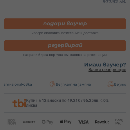
977.92 лв.
подари ваучер
избери опаковка, пожелание и доставка
резервирай
направи бърза поръчка със заявка за резервация
Имаш ваучер?
Заяви резервация
ковка
Безплатна замяна
Безплатна достав
Купи на
12 вноски
по
49.21€ / 96.25лв.
с
0%
лихва
.