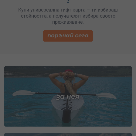
?
Купи универсална гифт карта – ти избираш
стойността, а получателят избира своето
преживяване.
поръчай сега
за нея