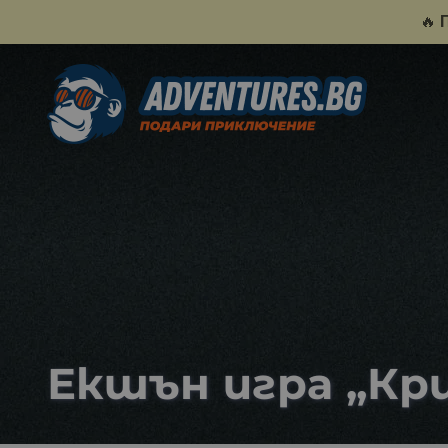
🔥
Екшън игра „Кри