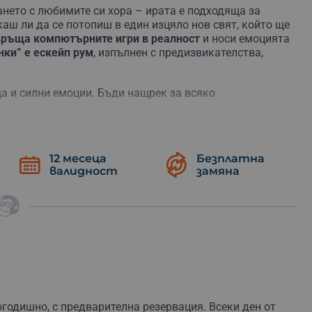
нето с любимите си хора – ирата е подходяща за
аш ли да се потопиш в един изцяло нов свят, който ще
ръща компютърните игри в реалност
и носи емоцията
нки” е ескейп рум
, изпълнен с предизвикателства,
а и силни емоции. Бъди нащрек за всяко
12 месеца
Безплатна
с зеленикаво сияние. Ще имаш минимална видимост в
валидност
замяна
ш страшните капани. Този режим е подходящ и за деца
те и представлява игра на криеница в пълен мрак. Това
рах. Силно препоръчително за тези, които искат да
 си. В тази форма преживяването е подходящо за
годишно, с предварителна резервация. Всеки ден от