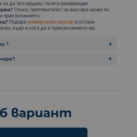
е за да потъврдиш твоята резервация.
дариш?
Споко, притежателят на ваучера може по
ни приключението.
раш?
Подари
универсален ваучер
и остави
акво, къде и кога да е приключението му.
а ?
учера?
еб вариант