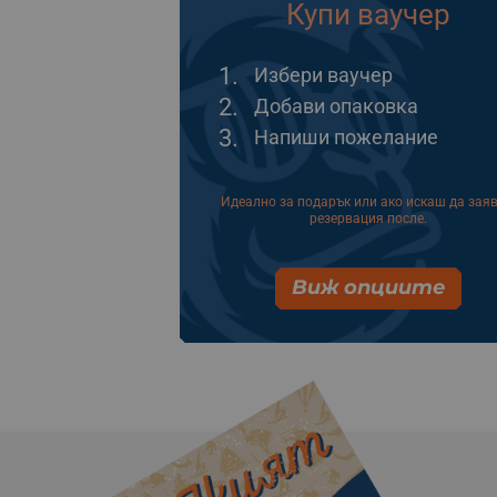
Купи ваучер
1.
Избери ваучер
2.
Добави опаковка
3.
Напиши пожелание
Идеално за подарък или ако искаш да зая
резервация после.
Виж опциите