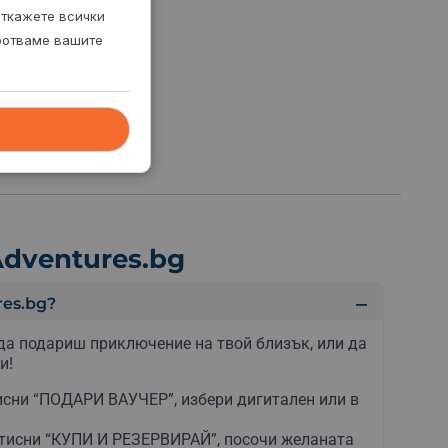
откажете всички
аботваме вашите
dventures.bg
es.bg?
да подариш приключение на твой близък, или да
и!
сни “ПОДАРИ ВАУЧЕР”, избери дигитален или в
тисни “КУПИ И РЕЗЕРВИРАЙ”, посочи желаната