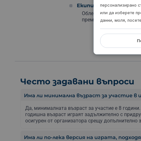
персонализирано с
Екипировка
или да изберете пр
Облечи се удобно и зал
преминаваш лесно през 
данни, моля, посет
П
Често задавани въпроси
Има ли минимална възраст за участие в 
Да, минималната възраст за участие е 8 години. 
годишна възраст играят задължително с придру
осигурен от организатора срещу допълнително 
Има ли по-лека версия на играта, подход