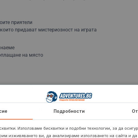
воите приятели
 които придават мистериозност на играта
 наеме
доплащане на място
а участие е 8 години.
 да са с придружител или аниматор, който се заплаща
е подходящ режимът "Сумрак".
сие
Подробности
От
ност 60 минути. Добре е да си предвидиш още 15
квитки. Използваме бисквитки и подобни технологии, за да осигу
снимки преди и след играта.
рим изживяването ви, да анализираме използването на сайта и да