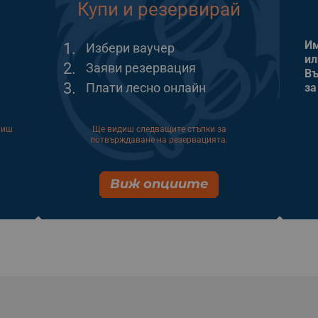
Купи и резервирай
Им
1.
Избери ваучер
ил
2.
Заяви резервация
Въ
3.
Плати лесно онлайн
за
виш
Ще видиш следващите стъпки за
потвърждаване на резервацията.
Виж опциите