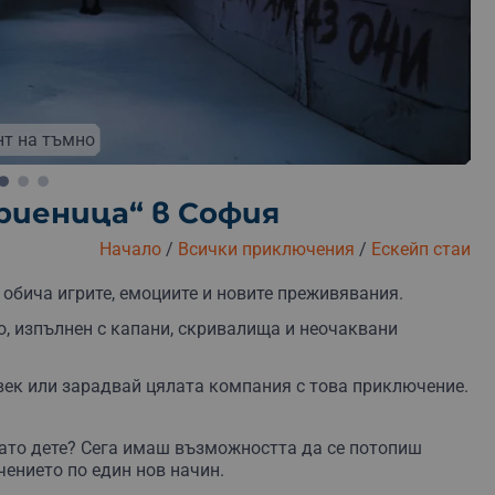
т на тъмно
Криеница“ в София
Начало
/
Всички приключения
/
Ескейп стаи
Безплатна замяна
Безплатна доставка
Безплатна 
 обича игрите, емоциите и новите преживявания.
, изпълнен с капани, скривалища и неочаквани
ек или зарадвай цялата компания с това приключение.
като дете? Сега имаш възможността да се потопиш
ението по един нов начин.