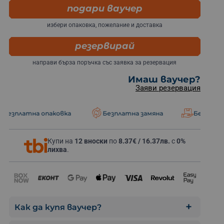
125
подари ваучер
€
Ескейп стая - за 8-на
244.48 лв.
избери опаковка, пожелание и доставка
135
€
Екшън игра - за 9-ма
резервирай
264.04 лв.
Игра на крие
направи бърза поръчка със заявка за резервация
145
€
Екшън игра - за 10-ма
Имаш ваучер?
283.60 лв.
Заяви резервация
опаковка
Безплатна замяна
Безплатна доставка
Купи на
12 вноски
по
8.37€ / 16.37лв.
с
0%
лихва
.
Как да купя ваучер?