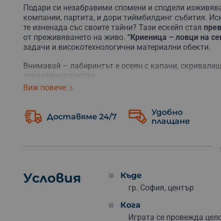
Подари си незабравими спомени и сподели изживява
компании, партита, и дори тиймбилдинг събития.
Иск
те изненада със своите тайни?
Тази ескейп стая
прев
от преживяването на живо.
“Криеница – ловци на се
задачи и високотехнологични материални обекти.
Внимавай – лабиринтът е осеян с капани, скривалищ
предизвикателство.
Виж повече
Можеш да избереш между два режима на игра:
Удобно
Сумрак
–
Играта се провежда в мрачна мъгла съ
Доставяме 24/7
плащане
тъмното, а мъглата ще ти помогне да деактивира
между 8 и 12 години.
Пълен мрак
–
Този режим е подходящ за по-смели
е една неописуема комбинация от забавление и ст
погъделичкат нервите си и да изпитат психиката
възрастни и деца над 12 години.
Условия
Къде
гр. София, център
Кога
Играта се провежда цело