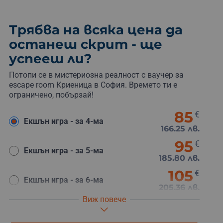
Трябва на всяка цена да
останеш скрит - ще
успееш ли?
Потопи се в мистериозна реалност с ваучер за
escape room Криеница в София. Времето ти е
ограничено, побързай!
85
€
Екшън игра - за 4-ма
166.25 лв.
95
€
Екшън игра - за 5-ма
185.80 лв.
105
€
Екшън игра - за 6-ма
205.36 лв.
Виж повече
115
€
Ескейп стая - за 7-на
224.92 лв.