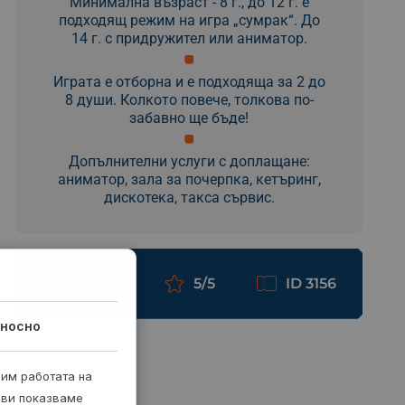
Минимална възраст - 8 г., до 12 г. е
подходящ режим на игра „сумрак“. До
14 г. с придружител или аниматор.
Играта е отборна и е подходяща за 2 до
8 души. Колкото повече, толкова по-
забавно ще бъде!
Допълнителни услуги с доплащане:
аниматор, зала за почерпка, кетъринг,
дискотека, такса сървис.
София
5/5
ID 3156
носно
рим работата на
 ви показваме