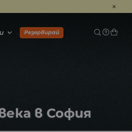
×
и
Резервирай
овека в София