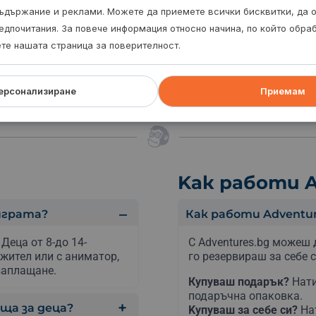
ъдържание и реклами. Можете да приемете всички бисквитки, да 
едпочитания. За повече информация относно начина, по който обр
ожи на комфортни обувки, с които можеш да
всички приключения на ескейп стаята.
ете нашата страница за поверителност.
ерсонализиране
Приемам
Kак работи A
играта?
Как работи Adventur
Деца от 8-до 14-
С Adventures.bg можеш 
жител или с аниматор,
го резервираш за себе с
заплащане.
Купуваш подарък?
Нати
подаръчна опаковка.
яща за деца?
Kупуваш за себе си?
На