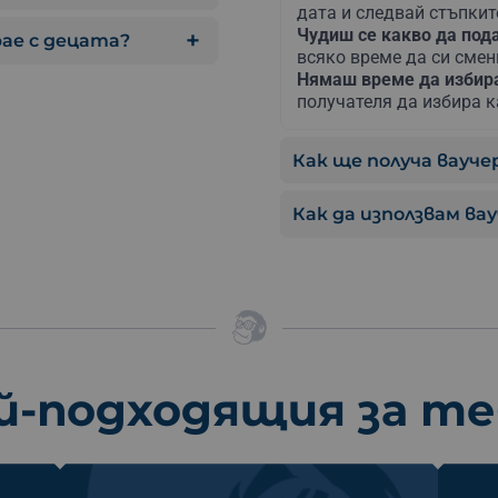
дата и следвай стъпкит
Чудиш се какво да по
рае с децата?
всяко време да си сме
Нямаш време да изби
получателя да избира к
Как ще получа ваучер
Как да използвам ва
й-подходящия за т