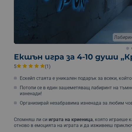
Лабирин
Екшън игра за 4-10 души „
5
(1)
Ескейп стаята е уникален подарък за всеки, който
Потопи се в един зашеметяващ лабиринт на тъмно
изненади!
Организирай незабравима изненада за любим чов
Спомняш ли си
играта на криеница
, която играеше 
отново в емоцията на играта и да изживееш приключ