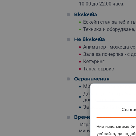
10:00 до 22:00 часа.
Включва
Ескейп стая за теб и т
Техника и оборудване,
Не включва
Аниматор - може да се
Зала за почерпка - с 
Кетъринг
Такса сървис
Ограничения
Минималната възраст з
Деца под 14 г. трябва
допълнително.
За деца до 12 години 
Съгла
Времетраене
Играта е с продължител
Ние използваме бис
минути за инструктаж и 
уебсайта, да подоб