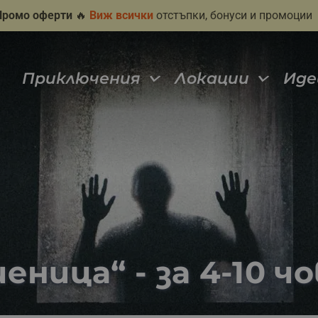
Промо оферти
🔥
Виж всички
отстъпки, бонуси и промоции
Приключения
Локации
Иде
еница“ - за 4-10 ч