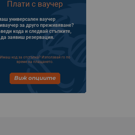
Плати с ваучер
аш универсален ваучер
иваучер за друго преживяване?
веди кода и следвай стъпките,
 да заявиш резервация.
Имаш код за отстъпка? Използвай го по
време на плащането.
Виж опциите