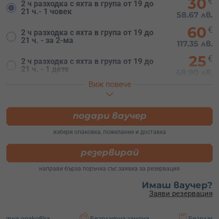
30
€
2 ч разходка с яхта в група от 19 до
21 ч.- 1 човек
58.67 лв.
60
€
2 ч разходка с яхта в група от 19 до
21 ч. - за 2-ма
117.35 лв.
25
€
2 ч разходка с яхта в група от 19 до
21 ч. - 1 дете
48.90 лв.
Виж повече
40
€
4 ч разходка с яхта в група от 14 до
18 ч. - 1 човек
78.23 лв.
80
подари ваучер
€
4 ч разходка с яхта в група от 14 до
18 ч. - за 2-ма
156.47 лв.
избери опаковка, пожелание и доставка
35
€
4 ч разходка с яхта в група от 14 до
резервирай
18 ч. - 1 дете
68.45 лв.
направи бърза поръчка със заявка за резервация
Имаш ваучер?
Заяви резервация
овка
Безплатна замяна
Безплатна доставка