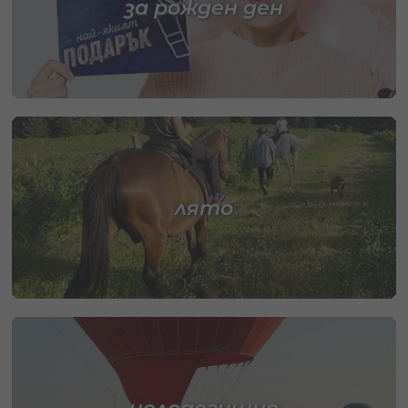
за рожден ден
лято