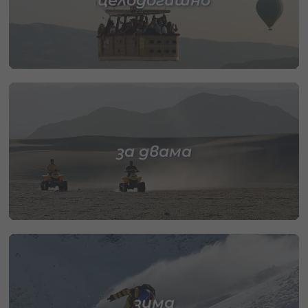
целодогишно
за двама
зима