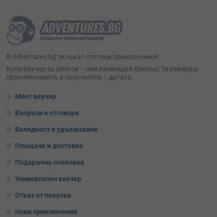
В Adventures.bg те чакат стотици приключения!
Kупи ваучер за себе си – или изненадай близък! Ти избираш
приключението, а получателя – датата.
Моят ваучер
Въпроси и отговори
Валидност и удължаване
Плащане и доставка
Подаръчна опаковка
Универсален ваучер
Отказ от покупка
Нови приключения