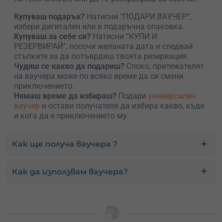
Купуваш подарък?
Натисни “ПОДАРИ ВАУЧЕР”,
избери дигитален или в подаръчна опаковка.
Kупуваш за себе си?
Натисни “КУПИ И
РЕЗЕРВИРАЙ”, посочи желаната дата и следвай
стъпките за да потъврдиш твоята резервация.
Чудиш се какво да подариш?
Споко, притежателят
на ваучера може по всяко време да си смени
приключението.
Нямаш време да избираш?
Подари
универсален
ваучер
и остави получателя да избира какво, къде
и кога да е приключението му.
Как ще получа ваучера ?
Как да използвам ваучера?