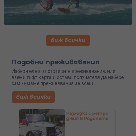
виж всички
Подобни преживявания
Избери едно от стотиците преживявания, или
вземи гифт карта и остави получателя да избере
сам - имаме преживявания за всеки!
виж всички
 –
Разходка с ретро
та
джип в Родопите
арна