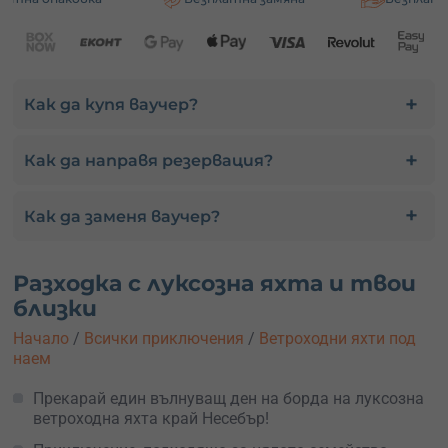
Как да купя ваучер?
Как да направя резервация?
Как да заменя ваучер?
Разходка с луксозна яхта и твои
близки
Начало
/
Всички приключения
/
Ветроходни яхти под
наем
Прекарай един вълнуващ ден на борда на луксозна
ветроходна яхта край Несебър!