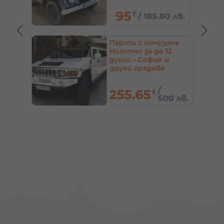
95
€
/
185.80 лв.
 лв.
Парти с лимузина
Hummer за до 12
ско
души – София и
офия
други градове
/
255.65
€
3 лв.
500 лв.