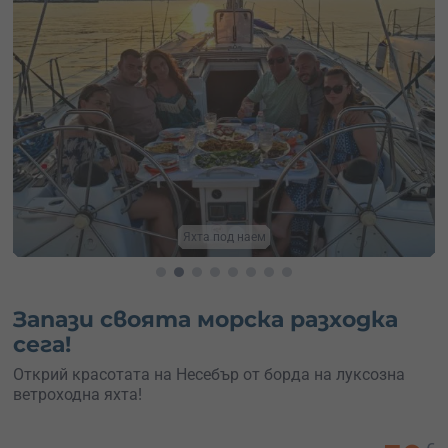
Ветроходна яхта
Запази своята морска разходка
сега!
Открий красотата на Несебър от борда на луксозна
ветроходна яхта!