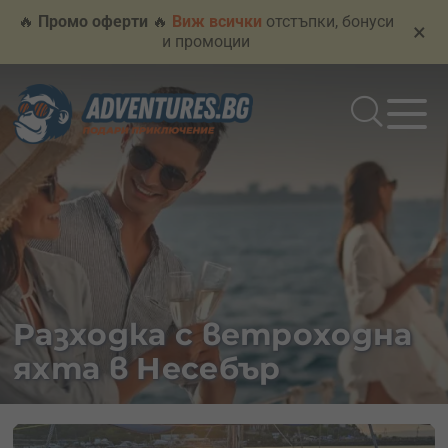
🔥
Промо оферти
🔥
Виж всички
отстъпки, бонуси
×
и промоции
Разходка с ветроходна
яхта в Несебър