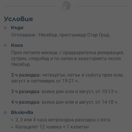
безопасност капитанът ще изведе яхтата от
пристанището и приключението ще започне!
Условия
На борда има всичко необходимо да се радвате на на
красивите гледки с по едно охладено питие, а кухнята е
Къде
оборудвана за приготвяне на коктейли или лека
Отплаване - Несебър, пристанище Стар Град.
трапеза.
Кога
Ваучерът е подходящ
подарък
за двойка, ергенско /
През летните месеци, с предварителна резервация,
моминско парти, за всеки любител на морето.
сутрин, следобед и по залез в акваторията около
Несебър.
2 ч
разходка:
четвъртък, петък и събота през юли,
август и септември; от 19-21 ч.
3 ч разходка
: всеки ден юли и август, от 10-13 ч.
4 ч разходка
: всеки ден юли и август, от 14-18 ч.
Включва
2, 3 или 4 часа ветроходна разходка с яхта
Капацитет 12 човека + 1 капитан