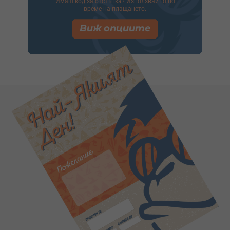
Имаш код за отстъпка? Използвай го по
време на плащането.
Виж опциите