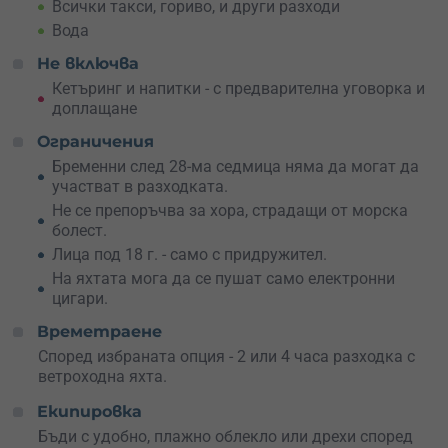
Всички такси, гориво, и други разходи
Вода
Не включва
Кетъринг и напитки - с предварителна уговорка и
доплащане
Ограничения
Бременни след 28-ма седмица няма да могат да
участват в разходката.
Не се препоръчва за хора, страдащи от морска
болест.
Лица под 18 г. - само с придружител.
На яхтата мога да се пушат само електронни
цигари.
Времетраене
Според избраната опция - 2 или 4 часа разходка с
ветроходна яхта.
Екипировка
Бъди с удобно, плажно облекло или дрехи според