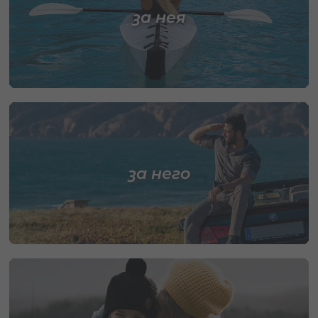
за нея
за него