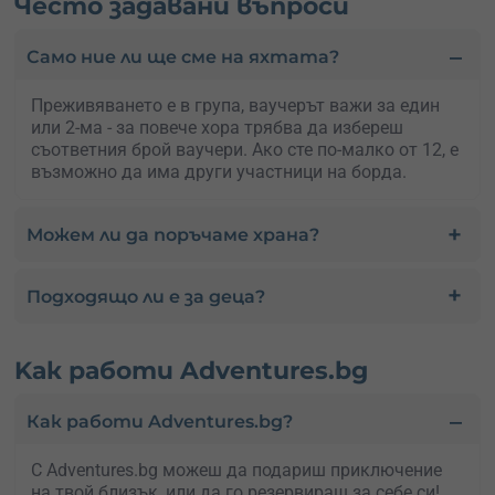
Често задавани въпроси
Само ние ли ще сме на яхтата?
Преживяването е в група, ваучерът важи за един
или 2-ма - за повече хора трябва да избереш
съответния брой ваучери. Ако сте по-малко от 12, е
възможно да има други участници на борда.
Можем ли да поръчаме храна?
Подходящо ли е за деца?
Kак работи Adventures.bg
Как работи Adventures.bg?
С Adventures.bg можеш да подариш приключение
на твой близък, или да го резервираш за себе си!