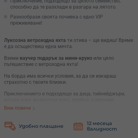
Приключение, подходящо за цялото семейство,
способно да те разхлади в разгара на лятото.
Разнообрази своята почивка с еднo VIP
преживяване!
Луксозна ветроходна яхта
ти отива – ще видиш! Време
е да осъществиш една мечта.
Вземи
ваучер подарък за мини-круиз
или цяло
пътешествие с ветроходна яхта!
На борда има всички условия, за да си изкараш
страхотно с твоите близки.
Приключението е подходящо за деца, тийнейджъри,
млади хора, възрастни хора, двойки, компании
приятели, ергенско парти, тийм билдинг. Подходящо за
Виж повече
Свети Валентин, за уикенд, за лятно, ранно есенно или
късно пролетно време.
12 месеца
Безплатна
валидност
замяна
Ще бъдеш посрещнат от
опитен капитан
и неговият
дружелюбен помощник. След кратък инструктаж по