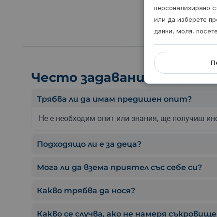
персонализирано с
или да изберете пр
данни, моля, посет
П
Често задавани въпроси
Трябва ли да имам предишен опит?
Не е необходим опит или знания, ще получиш ин
Подходящо ли е за деца?
Мога ли да взема приятел със себе си?
Какво трябва да нося?
Какво се случва, ако не намеря съкровищ