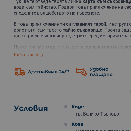
Тук ще те отведе твоята лична
карта към съкровищ
води към тайнство. Подари това приключение на себе
споделите вълшебството на търсенето.
В това приключение
ти си главният герой
. Инструкт
крие пътя към твоето
тайно съкровище
. Твоята зад
да откриеш съкровището, скрито сред историческит
Приключението ще те отведе на
едночасово пътеше
исторически места. Използвай своя мобилен телефон
Виж повече
приближиш все повече към крайната цел. Ако се из
обаждане разстояние.
Удобно
Доставяме 24/7
плащане
След успешното откриване на
съкровището, то оста
откриеш, организаторът ще ти предостави еквивалент
историята на едно невероятно търсене и спомен, кой
Не чакай! Запиши своето име в историята на легенд
в търсенето на съкровище и превърни обикновения
Условия
Къде
гр. Велико Търново
Кога