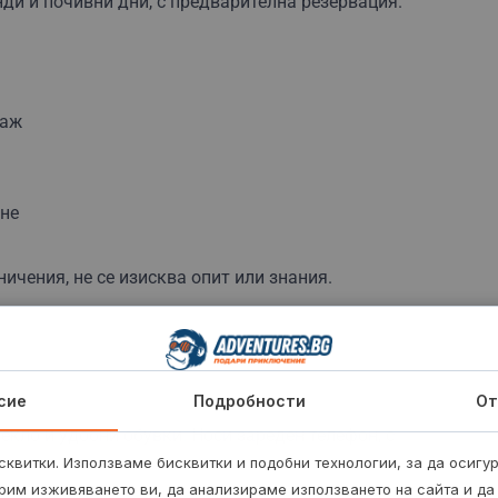
ди и почивни дни, с предварителна резервация.
таж
ане
ичения, не се изисква опит или знания.
сие
Подробности
От
лекло и удобни обувки. Носи зареден телефон, с
квитки. Използваме бисквитки и подобни технологии, за да осигу
рим изживяването ви, да анализираме използването на сайта и да