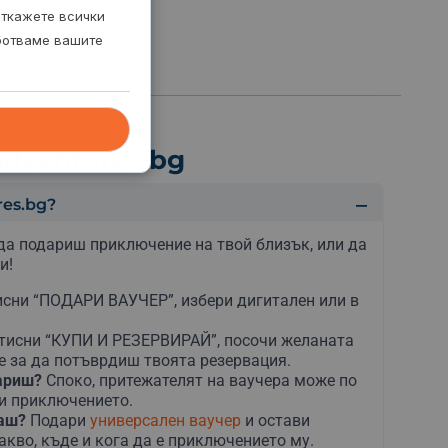
откажете всички
аботваме вашите
dventures.bg
es.bg?
да подариш приключение на твой близък, или да
и!
сни “ПОДАРИ ВАУЧЕР”, избери дигитален или в
тисни “КУПИ И РЕЗЕРВИРАЙ”, посочи желаната
е за да потъврдиш твоята резервация.
дариш?
Споко, притежателят на ваучера може по
ни приключението.
раш?
Подари
универсален ваучер
и остави
акво, къде и кога да е приключението му.