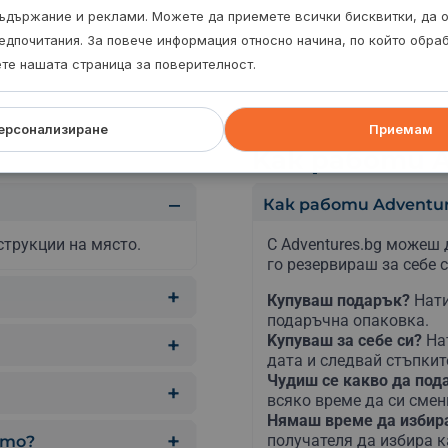
ъдържание и реклами. Можете да приемете всички бисквитки, да 
едпочитания. За повече информация относно начина, по който обр
ете нашата страница за поверителност.
ерсонализиране
Приемам
Kак работи A
Как работи Adventur
струкции на място.
С Adventures.bg можеш 
го резервираш за себе с
Купуваш подарък?
Нати
подаръчна опаковка.
Kупуваш за себе си?
На
дата и следвай стъпкит
Чудиш се какво да по
всяко време да си сме
Нямаш време да изби
получателя да избира к
ето?