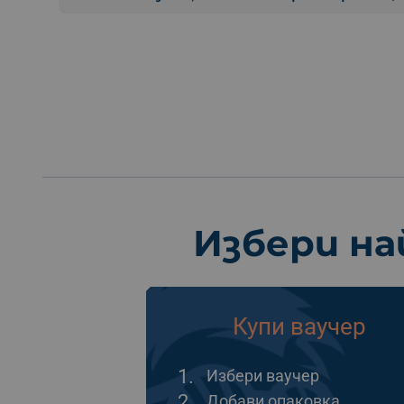
Избери на
Купи ваучер
1.
Избери ваучер
2.
Добави опаковка