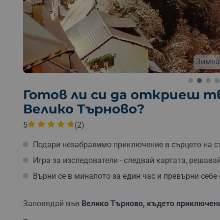
Безплатна доставка
Безплатна опаковка
Б
Зимна
Готов ли си да откриеш 
Велико Търново?
5
(2)
Подари незабравимо приключение в сърцето на ст
Игра за изследователи - следвай картата, решава
Върни се в миналото за един час и превърни себе 
Заповядай във
Велико Търново, където приключени