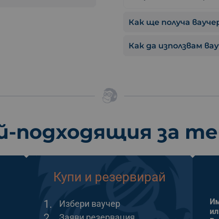
Как ще получа ваучер
Как да използвам ва
й-подходящия за т
Купи и резервирай
Им
1.
Избери ваучер
ил
2.
Заяви резервация