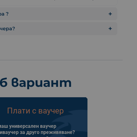
а ?
учера?
еб вариант
Плати с ваучер
аш универсален ваучер
иваучер за друго преживяване?