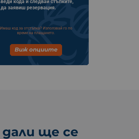
веди кода и следвай стъпките,
 да заявиш резервация.
Имаш код за отстъпка? Използвай го по
време на плащането.
Виж опциите
 дали ще се