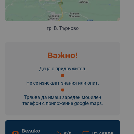
гр. В. Търново
Важно!
Деца с придружител.
Не се изискват знания или опит.
Трябва да имаш зареден мобилен
телефон с приложение google maps.
Велико
5/5
ID 45898