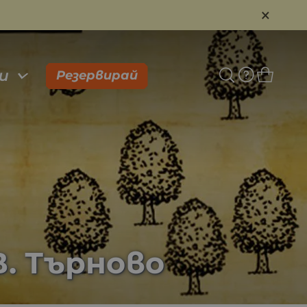
×
и
Резервирай
В. Търново