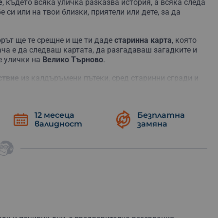
е
, където всяка уличка разказва история, а всяка следа
 си или на твои близки, приятели или дете, за да
орът ще те срещне и ще ти даде
старинна карта
, която
ача е да следваш картата, да разгадаваш загадките и
е улички на
Велико Търново
.
ствие
из калдъръмени пътеки, сред старинни сгради и
 и уменията си да тълкуваш картата, за да се
губиш или се нуждаеш от помощ,
инструкторът
е на едно
12 месеца
Безплатна
валидност
замяна
ва твое
! Ако по някаква причина не успееш да го
. Това е приключение, което те оставя с нещо ценно –
то ще носиш със себе си.
арните изследователи. Резервирай своето
приключение
 ден в нещо незабравимо!