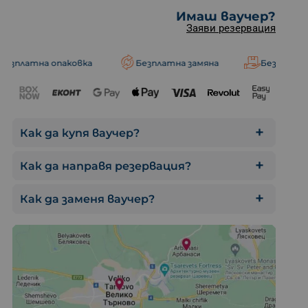
Имаш ваучер?
Заяви резервация
опаковка
Безплатна замяна
Безплатна доставка
Бутилка с ка
Как да купя ваучер?
Как да направя резервация?
Как да заменя ваучер?