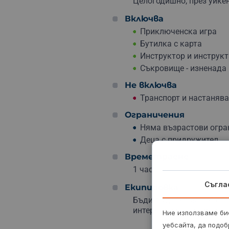
Целогодишно, през уикен
Включва
Приключенска игра
Бутилка с карта
Инструктор и инструк
Съкровище - изненада
Не включва
Транспорт и настаняв
Ограничения
Няма възрастови огран
Деца с придружител.
Времетраене
1 час
Съгла
Екипировка
Бъди с удобно за теб об
интернет и Google maps.
Ние използваме бис
уебсайта, да подоб