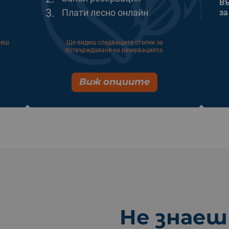
Въ
3.
Плати лесно онлайн
за
виш
Ще видиш следващите стъпки за
потвърждаване на резервацията.
Виж опциите
Не знаеш