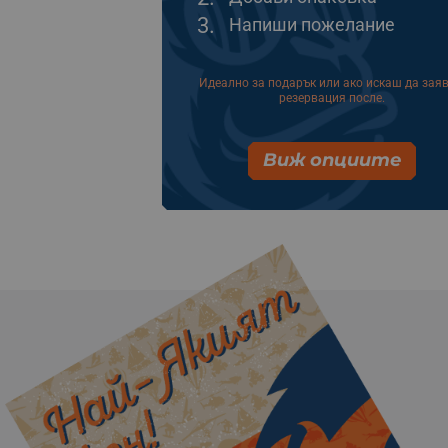
3.
Напиши пожелание
Идеално за подарък или ако искаш да зая
резервация после.
Виж опциите