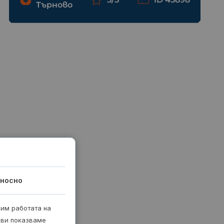
Търново
носно
рим работата на
 ви показваме