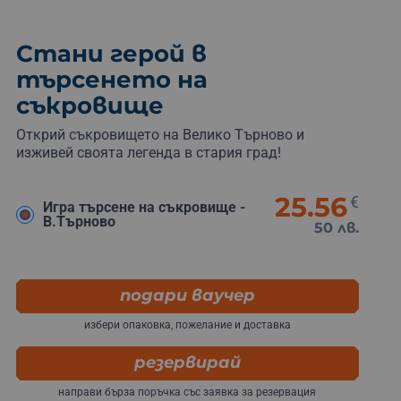
Стани герой в
търсенето на
съкровище
Открий съкровището на Велико Търново и
изживей своята легенда в стария град!
25.56
€
Игра търсене на съкровище -
В.Търново
50 лв.
подари ваучер
избери опаковка, пожелание и доставка
резервирай
направи бърза поръчка със заявка за резервация