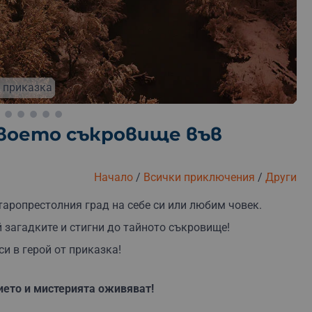
езплатна замяна
Безплатна доставка
Безплатна 
 приказка
твоето съкровище във
Начало
/
Всички приключения
/
Други
аропрестолния град на себе си или любим човек.
й загадките и стигни до тайното съкровище!
си в герой от приказка!
ето и мистерията оживяват!