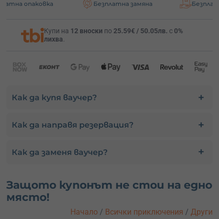
аковка
Безплатна замяна
Безплатна доста
Купи на
12 вноски
по
25.59€ / 50.05лв.
с
0%
лихва
.
Как да купя ваучер?
Как да направя резервация?
Как да заменя ваучер?
Защото купонът не стои на едно
място!
Начало
/
Всички приключения
/
Други