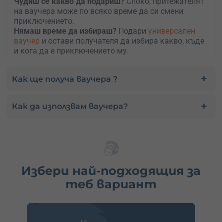
Чудиш се какво да подариш?
Споко, притежателят
на ваучера може по всяко време да си смени
приключението.
Нямаш време да избираш?
Подари
универсален
ваучер
и остави получателя да избира какво, къде
и кога да е приключението му.
Как ще получа ваучера ?
Как да използвам ваучера?
Избери най-подходящия за
теб вариант