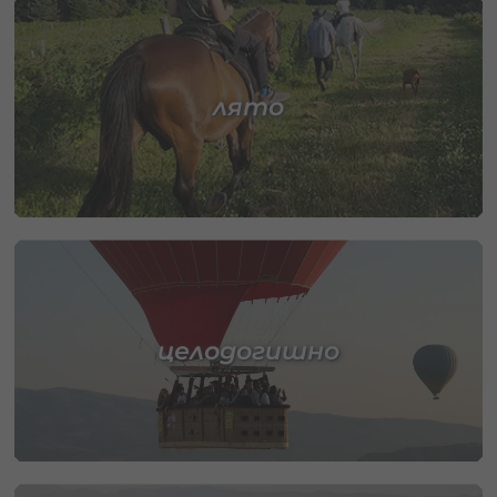
лято
целодогишно