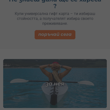
?
Купи универсална гифт карта – ти избираш
стойността, а получателят избира своето
преживяване.
поръчай сега
за нея