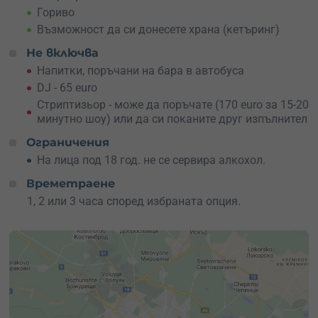
Подари ваучер за Party bus
на бъдеща булка или
Гориво
резервирай датата за вашата компания и организирай
моминско парти, за което ще се говори дълго след
Възможност да си донесете храна (кетъринг)
сватбата.
Не включва
Запази своя Party bus още днес!
Напитки, поръчани на бара в автобуса
DJ - 65 euro
Стриптизьор - може да поръчате (170 euro за 15-20
минутно шоу) или да си поканите друг изпълнител
Ограничения
На лица под 18 год. не се сервира алкохол.
Времетраене
1, 2 или 3 часа според избраната опция.