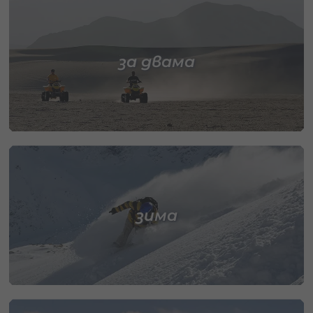
за двама
зима