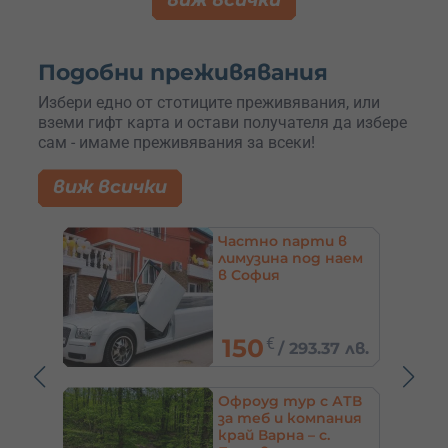
виж всички
Подобни преживявания
Избери едно от стотиците преживявания, или
вземи гифт карта и остави получателя да избере
сам - имаме преживявания за всеки!
виж всички
 в
Офроуд тур с АТВ
наем
под наем край
Етрополе – до
София
43.46
€
7 лв.
/
85 лв.
 АТВ
Дегустация на 4
ания
вида отлежало
уиски с експерт в