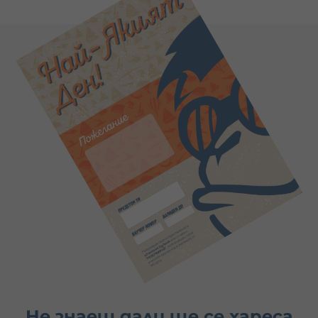
Не знаеш дали ще се хареса