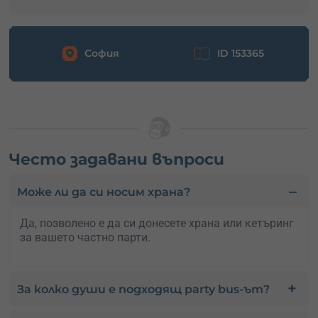
София
ID 153365
Често задавани въпроси
Може ли да си носим храна?
Да, позволено е да си донесете храна или кетъринг
за вашето частно парти.
За колко души е подходящ party bus-ът?