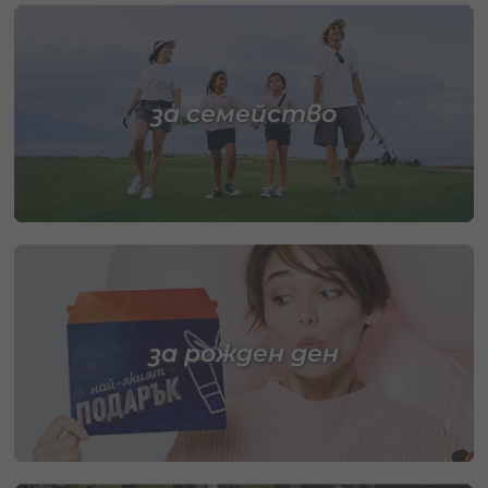
за семейство
за рожден ден