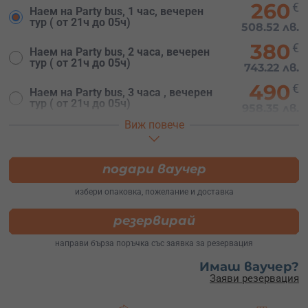
260
€
Наем на Party bus, 1 час, вечерен
тур ( от 21ч до 05ч)
508.52 лв.
380
€
Наем на Party bus, 2 часа, вечерен
тур ( от 21ч до 05ч)
743.22 лв.
490
€
Наем на Party bus, 3 часа , вечерен
тур ( от 21ч до 05ч)
958.35 лв.
Виж повече
330
€
Наем на Party bus, 1 час , дневен
тур ( от 08ч до 20ч)
645.42 лв.
450
подари ваучер
€
Наем на Party bus, 2 часа , дневен
тур ( от 08ч до 20ч)
880.12 лв.
избери опаковка, пожелание и доставка
резервирай
направи бърза поръчка със заявка за резервация
Имаш ваучер?
Заяви резервация