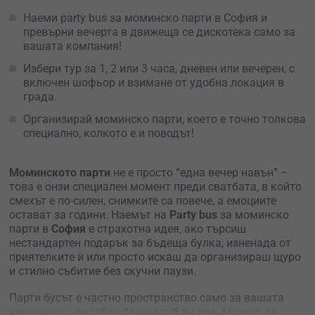
Наеми party bus за моминско парти в София и
превърни вечерта в движеща се дискотека само за
вашата компания!
Избери тур за 1, 2 или 3 часа, дневен или вечерен, с
включен шофьор и взимане от удобна локация в
града.
Организирай моминско парти, което е точно толкова
специално, колкото е и поводът!
Моминското парти
не е просто “една вечер навън” –
това е онзи специален момент преди сватбата, в който
смехът е по-силен, снимките са повече, а емоциите
остават за години. Наемът на
Party bus
за моминско
парти в
София
е страхотна идея, ако търсиш
нестандартен подарък за бъдеща булка, изненада от
приятелките ѝ или просто искаш да организираш щуро
и стилно събитие без скучни паузи.
Парти бусът е частно пространство само за вашата
компания –
автобус, бар и клуб в едно
. Можеш да