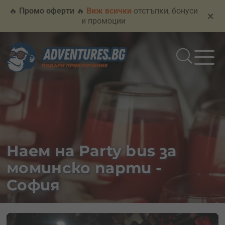
🔥
Промо оферти
🔥
Виж всички
отстъпки, бонуси
×
и промоции
Наем на Party bus за
моминско парти -
София