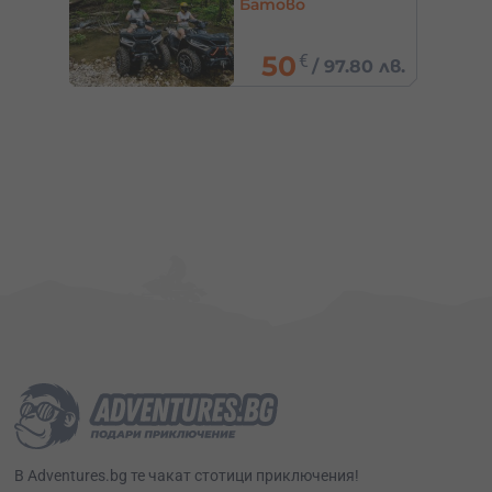
София
71.58
€
0 лв.
/
140 лв.
В Adventures.bg те чакат стотици приключения!